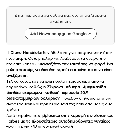
Δείτε περισσότερα άρθρα μας στα αποτελέσματα
αναζήτησης
Add Newmoney.gr on Google
Η
Diane Hendricks
δεν ήθελε να γίνει αστροναύτης όταν
ήταν μικρή. Ούτε μπαλαρίνα. Αντιθέτως, τα όνειρά της
ήταν πιο «απλά»:
Φανταζόταν τον εαυτό της να φορά ένα
μπλε κοστούμι, να έχει ένα ωραίο αυτοκίνητο και να είναι
ανεξάρτητη.
Τελικά κατάφερε να έχει πολλά περισσότερα από τα
παραπάνω, καθώς
η 77χρονη -σήμερα- Αμερικανίδα
διαθέτει εκτιμώμενη καθαρή περιουσία 20,9
δισεκατομμυρίων δολαρίων
– σχεδόν διπλάσια από την
αναφερόμενη καθαρή περιουσία της πριν από μόλις δύο
χρόνια.
Αυτό σημαίνει πως
βρίσκεται στην κορυφή της
λίστας του
Forbes
με τις πλουσιότερες αυτοδημιούργητες γυναίκες
των ΗΠΑ για έβδομη συνεχή χρονιά.