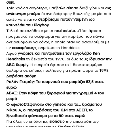
σπίτι
.
Τρία χρόνια αργότερα, υπέβαλε αίτηση διαζυγίου και
ως
ανύπαντρη μητέρα
έκανε διάφορες δουλειές, με μία από
αυτές να είναι το
σερβίρισμα ποτών ντυμένη ως
κουνελάκι του Playboy
.
Τελικά ασχολήθηκε με το
real estate
. «Τότε άρχισα
πραγματικά να σκέφτομαι για την καριέρα που πάντα
ονειρευόμουν να κάνω, η οποία ήταν να ασχολούμαι με
τις
επιχειρήσεις
», σημείωσε η Hendricks.
Αφού
γνώρισε και παντρεύτηκε τον εργολάβο Ken
Hendricks
τη δεκαετία του 1970, οι δυο τους
ίδρυσαν την
ABC Supply
. Η εταιρεία έφτασε το 1 δισεκατομμύριο
δολάρια σε ετήσιες πωλήσεις για πρώτη φορά το 1998.
Διαβάστε ακόμη
Ρολάν Γκαρός: Το τουρνουά που μοιράζει 53,5 εκατ.
ευρώ
ΑΒΑΞ: Στην κόψη του ξυραφιού για την γραμμή 4 του
μετρό
Ο «φωτοΣτέφανος» στο γήπεδο και το… δράμα του
Νίκου Α, οι παρεμβάσεις του Κ.Μ στο ΑΣΕΠ, το
ξενοδοχείο φάντασμα με τα 80 εκατ. ευρώ
Για όλες τις υπόλοιπες
ειδήσεις
της επικαιρότητας
μπορείτε να επισκεφτείτε το
Πρώτο ΘΕΜΑ