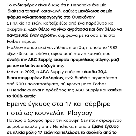
Το ενδιαφέρον είναι όμως ότι η Hendricks έχει μία
ιδιαίτερα ταπεινή καταγωγή, καθώς
μεγάλωσε σε μία
φάρμα γαλακτοπαραγωγής στο Ουισκόνσιν
.
Σε ηλικία 10 ετών, κοίταξε έξω από ένα παράθυρο και
σκέφτηκε: «
Δεν θέλω να γίνω αγρότισσα και δεν θέλω να
παντρευτώ έναν αγρότη
», σύμφωνα με τα όσα είπε στο
Forbes πέρυσι.
Μάλλον κάπου εκεί γεννήθηκε η σπίθα, η οποία το 1982
εξελίχθηκε σε φλόγα, αφού αυτή ήταν η χρονιά, που
άνοιξε την ABC Supply, εταιρεία προμήθειας στέγης, μαζί
με τον εκλιπόντα σύζυγό της.
Μόνο το 2023, η ABC Supply απέφερε
έσοδα 20,4
δισεκατομμυρίων δολαρίων
, ενώ διαθέτει περισσότερα
από 900 υποκαταστήματα, σύμφωνα με το Forbes.
Η Hendricks είναι η πρόεδρος της ABC Supply και
κατέχει
το 100% αυτής
.
Έμεινε έγκυος στα 17 και σέρβιρε
ποτά ως κουνελάκι Playboy
Πάντως ο δρόμος προς την κορυφή δεν ήταν στρωμένος
με ροδοπέταλα για την Hendricks, η οποία
έμεινε έγκυος
σε ηλικία μόλις 17 ετών και τελείωσε το σχολείο από το