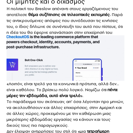
Οι μιμητές και ο διχασμός
Η πολιτική του Breslow απέναντι στους εργαζόμενους του
αποτέλεσε
θέμα συζήτησης σε τηλεοπτικές εκπομπές.
Παρά
τις αντικρουόμενες απόψεις που συνόδευσαν τις κινήσεις
του, ο ίδιος δήλωνε σε συνέντευξη του αυτό που πίστευε, ότι
η ιδέα του θα έφερνε επανάσταση στην επιχείρησή του:
«Λοιπόν, είναι τρελό για τα κοινωνικά πρότυπα, αλλά δεν…
είναι καθόλου. Το βρίσκω πολύ λογικό. Νομίζω ότ
ι πέντε
μέρες την εβδομάδα, αυτό είναι τρελό
».
Το παράδειγμα του σκόπευαν, απ’ όσα λέγονταν προ μηνών,
να ακολουθήσουν και άλλες επιχειρήσεις, στην Αμερική και
σε άλλες χώρες, προκειμένου με την καθιέρωση μιας
μικρότερης εβδομάδας εργασίας να κάνουν και τους
δικούς τους πιο παραγωγικούς.
Δεν έλειψαν αντιρρήσεις του στιλ ότι «μια
τετραήμερη