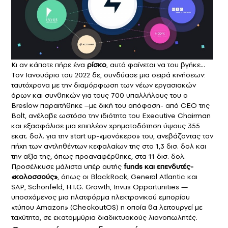
Κι αν κάποτε πήρε ένα
ρίσκο
, αυτό φαίνεται να του βγήκε…
Τον Ιανουάριο του 2022 δε, συνδύασε μια σειρά κινήσεων:
ταυτόχρονα με την διαμόρφωση των νέων εργασιακών
όρων και συνθηκών για τους 700 υπαλλήλους του ο
Breslow παραιτήθηκε –με δική του απόφαση- από CEO της
Bolt, ανέλαβε ωστόσο την ιδιότητα του Executive Chairman
και εξασφάλισε μια επιπλέον χρηματοδότηση ύψους 355
εκατ. δολ. για την start up-«μονόκερο» του, ανεβάζοντας τον
πήχη των αντληθέντων κεφαλαίων της στο 1,3 δισ. δολ και
την αξία της, όπως προαναφέρθηκε, στα 11 δισ. δολ.
Προσέλκυσε μάλιστα υπέρ αυτής
funds και επενδυτές-
«κολοσσούς»
, όπως οι BlackRock, General Atlantic και
SAP, Schonfeld, H.I.G. Growth, Invus Opportunities —
υποσχόμενος μια πλατφόρμα ηλεκτρονικού εμπορίου
«τύπου Amazon» (CheckoutOS) η οποία θα λειτουργεί με
ταχύτητα, σε εκατομμύρια διαδικτυακούς λιανοπωλητές.