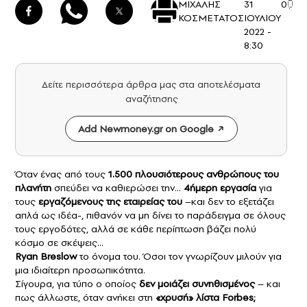
ΜΙΧΑΛΗΣ
31
0
ΚΟΣΜΕΤΑΤΟΣ
ΙΟΥΛΙΟΥ
2022 -
8:30
Δείτε περισσότερα άρθρα μας στα αποτελέσματα
αναζήτησης
Add Newmoney.gr on Google
Όταν ένας από τους
1.500
πλουσιότερους ανθρώπους του
πλανήτη
σπεύδει να καθιερώσει την…
4ήμερη εργασία
για
τους
εργαζόμενους της εταιρείας του
–και δεν το εξετάζει
απλά ως ιδέα-, πιθανόν να μη δίνει το παράδειγμα σε όλους
τους εργοδότες, αλλά σε κάθε περίπτωση βάζει πολύ
κόσμο σε σκέψεις…
Ryan Breslow
το όνομα του. Όσοι τον γνωρίζουν μιλούν για
μια ιδιαίτερη προσωπικότητα.
Σίγουρα, για τύπο ο οποίος
δεν μοιάζει συνηθισμένος
– και
πως άλλωστε, όταν ανήκει στη
«χρυσή» λίστα Forbes;