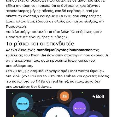
Κάπου εκεί, αποκάλυψε πώς κατέληξε σε αυτό που έκανε:
«Είχα την τάση να πιστεύω ότι οι άνθρωποι χρειάζονταν
περισσότερες μέρες άδειας, επειδή περάσαμε από μια
απίστευτη ανάπτυξη και ήρθε ο COVID που επηρέαζε τις
ζωές όλων. Έτσι, έδωσα σε όλους μια ημέρα ευεξίας, την
Παρασκευή.
Αυτό λειτούργησε καλά και τότε λέω: “Οι επόμενες τρεις
Παρασκευές είναι ημέρες ευεξίας.”».
Το ρίσκο και οι επενδυτές
Αν έχει δίκιο ένας
αυτοδημιούργητος businessman
της
εμβέλειας του Ryan Breslow στην στρατηγική που ακολουθεί
στην επιχείρηση του, αυτό προκύπτει ίσως και εκ του
αποτελέσματος.
Στα 28 του, με ατομικό «λογαριασμό» (net worth) ύψους 2
δισ. δολ. (νο 1.513 για το 2022 στο Forbes και αρκετές θέσεις
πιο πάνω, στο νο 1.496 σε real time), πάντως, μόνο δεν
αποτυχημένος δεν δείχνει…