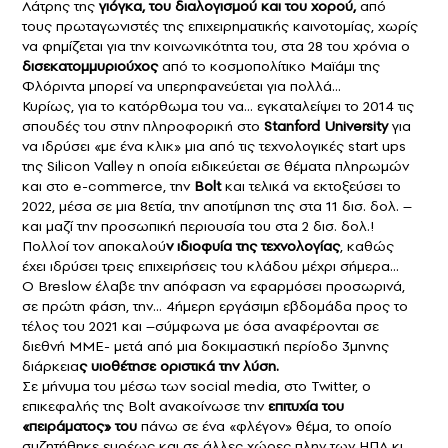
Λάτρης της
γιόγκα, του διαλογισμού και του χορού,
από
τους πρωταγωνιστές της επιχειρηματικής καινοτομίας, χωρίς
να φημίζεται για την κοινωνικότητα του, στα 28 του χρόνια ο
δισεκατομμυριούχος
από το κοσμοπολίτικο Μαϊάμι της
Φλόριντα μπορεί να υπερηφανεύεται για πολλά…
Κυρίως, για το κατόρθωμα του να… εγκαταλείψει το 2014 τις
σπουδές του στην πληροφορική στο
Stanford University
για
να ιδρύσει «με ένα κλικ» μια από τις τεχνολογικές start ups
της Silicon Valley η οποία ειδικεύεται σε θέματα πληρωμών
και στο e-commerce, την
Bolt
και τελικά να εκτοξεύσει το
2022, μέσα σε μια 8ετία, την αποτίμηση της στα 11 δισ. δολ. –
και μαζί την προσωπική περιουσία του στα 2 δισ. δολ.!
Πολλοί τον αποκαλού
ν ιδιοφυία της τεχνολογίας
, καθώς
έχει ιδρύσει τρεις επιχειρήσεις του κλάδου μέχρι σήμερα…
Ο Breslow έλαβε την απόφαση να εφαρμόσει προσωρινά,
σε πρώτη φάση, την… 4ήμερη εργάσιμη εβδομάδα προς το
τέλος του 2021 και –σύμφωνα με όσα αναφέρονται σε
διεθνή MME- μετά από μια δοκιμαστική περίοδο 3μηνης
διάρκεια
ς υιοθέτησε οριστικά την λύση.
Σε μήνυμα του μέσω των social media, στο Twitter, ο
επικεφαλής της Bolt ανακοίνωσε την
επιτυχία του
«πειράματος» του
πάνω σε ένα «φλέγον» θέμα, το οποίο
συζητήθηκε ευρέως και σε άλλες χώρες πλην των ΗΠΑ κι