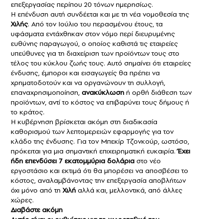
επεξεργασίας περίπου 20 τόνων ημερησίως.
Η επένδυση αυτή συνδέεται και με τη νέα νομοθεσία της
Χιλής
. Από τον Ιούλιο του περασμένου έτους, τα
υφάσματα εντάχθηκαν στον νόμο περί διευρυμένης
ευθύνης παραγωγού, ο οποίος καθιστά τις εταιρείες
υπεύθυνες για τη διαχείριση των προϊόντων τους στο
τέλος του κύκλου ζωής τους. Αυτό σημαίνει ότι εταιρείες
ένδυσης, έμποροι και εισαγωγείς θα πρέπει να
χρηματοδοτούν και να οργανώνουν τη συλλογή,
επαναχρησιμοποίηση,
ανακύκλωση
ή ορθή διάθεση των
προϊόντων, αντί το κόστος να επιβαρύνει τους δήμους ή
το κράτος.
Η κυβέρνηση βρίσκεται ακόμη στη διαδικασία
καθορισμού των λεπτομερειών εφαρμογής για τον
κλάδο της ένδυσης. Για τον Μπεκίρ Τζονκούρ, ωστόσο,
πρόκειται για μια σημαντική επιχειρηματική ευκαιρία.
Έχει
ήδη επενδύσει 7 εκατομμύρια δολάρια
στο νέο
εργοστάσιο και εκτιμά ότι θα μπορέσει να αποσβέσει το
κόστος, αναλαμβάνοντας την επεξεργασία αποβλήτων
όχι μόνο από τη
Χιλή
αλλά και, μελλοντικά, από άλλες
χώρες.
Διαβάστε ακόμη