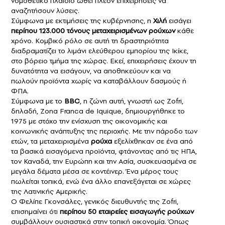
νομοθετικό πλαίσιο ωθεί πλέον επιχειρήσεις να
αναζητήσουν λύσεις.
Σύμφωνα με εκτιμήσεις της κυβέρνησης, η
Χιλή
εισάγει
περίπου 123.000 τόνους μεταχειρισμένων ρούχων
κάθε
χρόνο. Κομβικό ρόλο σε αυτή τη δραστηριότητα
διαδραματίζει το λιμάνι ελεύθερου εμπορίου της Ικίκε,
στο βόρειο τμήμα της χώρας. Εκεί, επιχειρήσεις έχουν τη
δυνατότητα να εισάγουν, να αποθηκεύουν και να
πωλούν προϊόντα χωρίς να καταβάλλουν δασμούς ή
ΦΠΑ.
Σύμφωνα με το
BBC
, η ζώνη αυτή, γνωστή ως Zofri,
δηλαδή, Zona Franca de Iquique, δημιουργήθηκε το
1975 με στόχο την ενίσχυση της οικονομικής και
κοινωνικής ανάπτυξης της περιοχής. Με την πάροδο των
ετών, τα μεταχειρισμένα
ρούχα
εξελίχθηκαν σε ένα από
τα βασικά εισαγόμενα προϊόντα, φτάνοντας από τις ΗΠΑ,
τον Καναδά, την Ευρώπη και την Ασία, συσκευασμένα σε
μεγάλα δέματα μέσα σε κοντέινερ. Ένα μέρος τους
πωλείται τοπικά, ενώ ένα άλλο επανεξάγεται σε χώρες
της Λατινικής Αμερικής.
Ο Φελίπε Γκονσάλες, γενικός διευθυντής της Zofri,
επισημαίνει ότι
περίπου 50 εταιρείες εισαγωγής ρούχων
συμβάλλουν ουσιαστικά στην τοπική οικονομία. Όπως