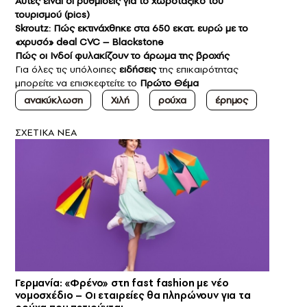
Αυτές είναι οι ρυθμίσεις για το χωροταξικό του
τουρισμού (pics)
Skroutz: Πώς εκτινάχθηκε στα 650 εκατ. ευρώ με το
«χρυσό» deal CVC – Blackstone
Πώς οι Ινδοί φυλακίζουν το άρωμα της βροχής
Για όλες τις υπόλοιπες
ειδήσεις
της επικαιρότητας
μπορείτε να επισκεφτείτε το
Πρώτο Θέμα
ανακύκλωση
Χιλή
ρούχα
έρημος
ΣXETIKA NEA
Γερμανία: «Φρένο» στη fast fashion με νέο
νομοσχέδιο – Οι εταιρείες θα πληρώνουν για τα