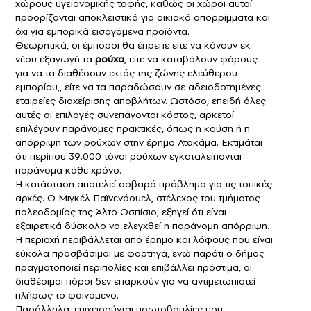
χώρους υγειονομικής ταφής, καθώς οι χώροι αυτοί
προορίζονται αποκλειστικά για οικιακά απορρίμματα και
όχι για εμπορικά εισαγόμενα προϊόντα.
Θεωρητικά, οι έμποροι θα έπρεπε είτε να κάνουν εκ
νέου εξαγωγή τα
ρούχα
, είτε να καταβάλουν φόρους
για να τα διαθέσουν εκτός της ζώνης ελεύθερου
εμπορίου,, είτε να τα παραδώσουν σε αδειοδοτημένες
εταιρείες διαχείρισης αποβλήτων. Ωστόσο, επειδή όλες
αυτές οι επιλογές συνεπάγονται κόστος, αρκετοί
επιλέγουν παράνομες πρακτικές, όπως η καύση ή η
απόρριψη των ρούχων στην έρημο Ατακάμα. Εκτιμάται
ότι περίπου 39.000 τόνοι ρούχων εγκαταλείπονται
παράνομα κάθε χρόνο.
Η κατάσταση αποτελεί σοβαρό πρόβλημα για τις τοπικές
αρχές. Ο Μιγκέλ Παϊνενάουελ, στέλεχος του τμήματος
πολεοδομίας της Άλτο Οσπίσιο, εξηγεί ότι είναι
εξαιρετικά δύσκολο να ελεγχθεί η παράνομη απόρριψη.
Η περιοχή περιβάλλεται από έρημο και λόφους που είναι
εύκολα προσβάσιμοι με φορτηγά, ενώ παρότι ο δήμος
πραγματοποιεί περιπολίες και επιβάλλει πρόστιμα, οι
διαθέσιμοι πόροι δεν επαρκούν για να αντιμετωπιστεί
πλήρως το φαινόμενο.
Παράλληλα, επιχειρούνται πρωτοβουλίες που