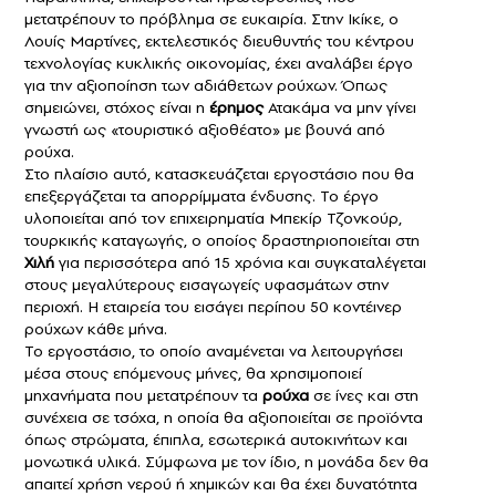
μετατρέπουν το πρόβλημα σε ευκαιρία. Στην Ικίκε, ο
Λουίς Μαρτίνες, εκτελεστικός διευθυντής του κέντρου
τεχνολογίας κυκλικής οικονομίας, έχει αναλάβει έργο
για την αξιοποίηση των αδιάθετων ρούχων. Όπως
σημειώνει, στόχος είναι η
έρημος
Ατακάμα να μην γίνει
γνωστή ως «τουριστικό αξιοθέατο» με βουνά από
ρούχα.
Στο πλαίσιο αυτό, κατασκευάζεται εργοστάσιο που θα
επεξεργάζεται τα απορρίμματα ένδυσης. Το έργο
υλοποιείται από τον επιχειρηματία Μπεκίρ Τζονκούρ,
τουρκικής καταγωγής, ο οποίος δραστηριοποιείται στη
Χιλή
για περισσότερα από 15 χρόνια και συγκαταλέγεται
στους μεγαλύτερους εισαγωγείς υφασμάτων στην
περιοχή. Η εταιρεία του εισάγει περίπου 50 κοντέινερ
ρούχων κάθε μήνα.
Το εργοστάσιο, το οποίο αναμένεται να λειτουργήσει
μέσα στους επόμενους μήνες, θα χρησιμοποιεί
μηχανήματα που μετατρέπουν τα
ρούχα
σε ίνες και στη
συνέχεια σε τσόχα, η οποία θα αξιοποιείται σε προϊόντα
όπως στρώματα, έπιπλα, εσωτερικά αυτοκινήτων και
μονωτικά υλικά. Σύμφωνα με τον ίδιο, η μονάδα δεν θα
απαιτεί χρήση νερού ή χημικών και θα έχει δυνατότητα