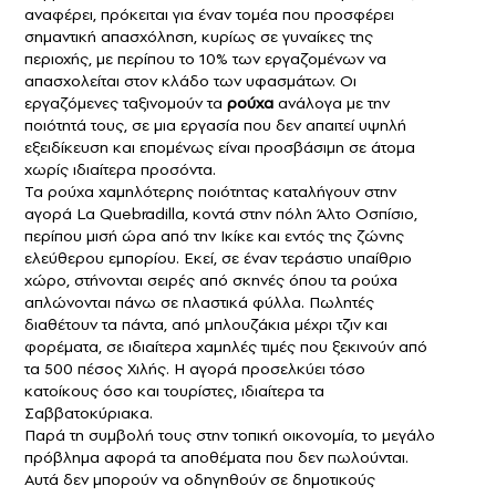
αναφέρει, πρόκειται για έναν τομέα που προσφέρει
σημαντική απασχόληση, κυρίως σε γυναίκες της
περιοχής, με περίπου το 10% των εργαζομένων να
απασχολείται στον κλάδο των υφασμάτων. Οι
εργαζόμενες ταξινομούν τα
ρούχα
ανάλογα με την
ποιότητά τους, σε μια εργασία που δεν απαιτεί υψηλή
εξειδίκευση και επομένως είναι προσβάσιμη σε άτομα
χωρίς ιδιαίτερα προσόντα.
Τα ρούχα χαμηλότερης ποιότητας καταλήγουν στην
αγορά La Quebradilla, κοντά στην πόλη Άλτο Οσπίσιο,
περίπου μισή ώρα από την Ικίκε και εντός της ζώνης
ελεύθερου εμπορίου. Εκεί, σε έναν τεράστιο υπαίθριο
χώρο, στήνονται σειρές από σκηνές όπου τα ρούχα
απλώνονται πάνω σε πλαστικά φύλλα. Πωλητές
διαθέτουν τα πάντα, από μπλουζάκια μέχρι τζιν και
φορέματα, σε ιδιαίτερα χαμηλές τιμές που ξεκινούν από
τα 500 πέσος Χιλής. Η αγορά προσελκύει τόσο
κατοίκους όσο και τουρίστες, ιδιαίτερα τα
Σαββατοκύριακα.
Παρά τη συμβολή τους στην τοπική οικονομία, το μεγάλο
πρόβλημα αφορά τα αποθέματα που δεν πωλούνται.
Αυτά δεν μπορούν να οδηγηθούν σε δημοτικούς