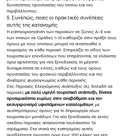
δυνατότητες προστασίας του τοπίου και του
περιβάλλοντος.
5. Συνεπώς, ποιες οι πρακτικές συνέπειες
αυτής της κατανομής;
Η κατηγοριοποίηση των περιοχών σε ζώνες Α–Ε και
των νησιών σε Ομάδες Ι–ΙΙΙ καθορίζει στην πράξη τους
όρους με τους οποίους μπορεί να αναπτυχθεί ο
τουρισμός σε κάθε περιοχή. Επηρεάζει το είδος των
τουριστικών επενδύσεων που επιτρέπονται, τα ελάχιστα
όρια αρτιότητας για νέα ξενοδοχεία, τη μέγιστη
δυναμικότητα σε κλίνες, καθώς και τους όρους
προστασίας του φυσικού περιβάλλοντος και της
ιδιαίτερης φυσιογνωμίας κάθε περιοχής.
Στις Περιοχές Ελεγχόμενης Ανάπτυξης (Α), δηλαδή σε
περιοχές
με πολύ υψηλή τουριστική ανάπτυξη, δίνεται
προτεραιότητα κυρίως στην αναβάθμιση και τον
εκσυγχρονισμό υφιστάμενων καταλυμάτων
, με
αυστηρότερους όρους για τη δημιουργία νέων
τουριστικών μονάδων. Για νέα ξενοδοχεία σε εκτός
σχεδίου περιοχές απαιτούνται τουλάχιστον 16
στρέμματα. Στα νησιά της κατηγορίας αυτής
προβλέπεται ανώτατο όριο έως 100 κλίνες για νέα