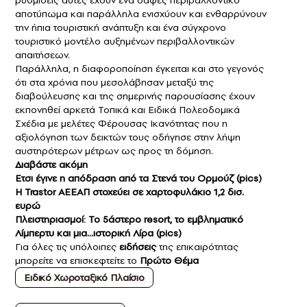
αποτύπωμα και παράλληλα ενισχύουν και ενθαρρύνουν
την ήπια τουριστική ανάπτυξη και ένα σύγχρονο
τουριστικό μοντέλο αυξημένων περιβαλλοντικών
απαιτήσεων.
Παράλληλα, η διαφοροποίηση έγκειται και στο γεγονός
ότι στα χρόνια που μεσολάβησαν μεταξύ της
διαβούλευσης και της σημερινής παρουσίασης έχουν
εκπονηθεί αρκετά Τοπικά και Ειδικά Πολεοδομικά
Σχέδια με μελέτες Φέρουσας Ικανότητας που η
αξιολόγηση των δεικτών τους οδήγησε στην λήψη
αυστηρότερων μέτρων ως προς τη δόμηση.
Διαβάστε ακόμη
Ετσι έγινε η απόδραση από τα Στενά του Ορμούζ (pics)
Η Trastor ΑΕΕΑΠ στοχεύει σε χαρτοφυλάκιο 1,2 δισ.
ευρώ
Πλειστηριασμοί: Το 5άστερο resort, το εμβληματικό
Λίμπερτυ και μια…ιστορική Λίρα (pics)
Για όλες τις υπόλοιπες
ειδήσεις
της επικαιρότητας
μπορείτε να επισκεφτείτε το
Πρώτο Θέμα
Ειδικό Χωροταξικό Πλαίσιο