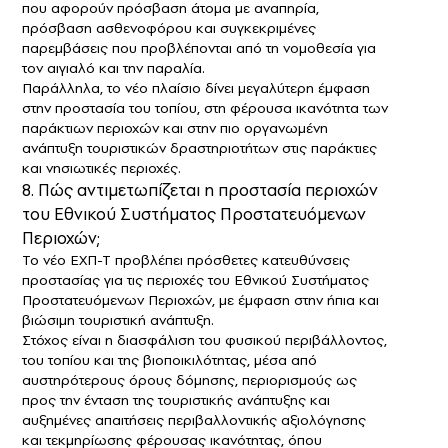
που αφορούν πρόσβαση άτομα με αναπηρία,
πρόσβαση ασθενοφόρου και συγκεκριμένες
παρεμβάσεις που προβλέπονται από τη νομοθεσία για
τον αιγιαλό και την παραλία.
Παράλληλα, το νέο πλαίσιο δίνει μεγαλύτερη έμφαση
στην προστασία του τοπίου, στη φέρουσα ικανότητα των
παράκτιων περιοχών και στην πιο οργανωμένη
ανάπτυξη τουριστικών δραστηριοτήτων στις παράκτιες
και νησιωτικές περιοχές.
8. Πώς αντιμετωπίζεται η προστασία περιοχών
του Εθνικού Συστήματος Προστατευόμενων
Περιοχών;
Το νέο ΕΧΠ-Τ προβλέπει πρόσθετες κατευθύνσεις
προστασίας για τις περιοχές του Εθνικού Συστήματος
Προστατευόμενων Περιοχών, με έμφαση στην ήπια και
βιώσιμη τουριστική ανάπτυξη.
Στόχος είναι η διασφάλιση του φυσικού περιβάλλοντος,
του τοπίου και της βιοποικιλότητας, μέσα από
αυστηρότερους όρους δόμησης, περιορισμούς ως
προς την ένταση της τουριστικής ανάπτυξης και
αυξημένες απαιτήσεις περιβαλλοντικής αξιολόγησης
και τεκμηρίωσης φέρουσας ικανότητας, όπου