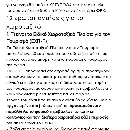
για να εγκριθεί από το ΚΕΣΥΠΟΘΑ ώστε ως τα τέλη
Ιουνίου να έχει εκδοθεί η ΚΥΑ και να έχει πάρει ΦΕΚ.
12 ερωταπαντήσεις για το
χωροταξικό
1. Τι είναι το Ειδικό Χωροταξικό Πλαίσιο για τον
Τουρισμό (ΕΧΠ-
Τ);
Το Ειδικό Χωροταξικό Πλαίσιο για τον Τουρισμό
αποτελεί ένα εθνικό σχέδιο που καθορίζει πού και με
ποιους κανόνες μπορεί να αναπτύσσεται ο τουρισμός
στη χώρα.
To ΕΧΠ-Τ αποσκοπεί στον προσδιορισμό στρατηγικών
κατευθύνσεων και μεσο-μακροπρόθεσμων στόχων σε
εθνικό επίπεδο, για τη χωρική διάρθρωση του τομέα
του τουρισμού, με όρους οικονομικής, περιβαλλοντικής
και κοινωνικής βιωσιμότητας και αειφορίας.
Στόχος του είναι η τουριστική ανάπτυξη να γίνεται με πιο
οργανωμένο και βιώσιμο τρόπο,
προστατεύοντας
παράλληλα το φυσικό περιβάλλον, τις τοπικές
κοινωνίες και τον ιδιαίτερο χαρακτήρα κάθε περιοχής.
Με απλά λόγια, το ΕΧΠ-Τ:
• βάζει σαφείς, ενιαίους και διαφανείς κανόνες για τις