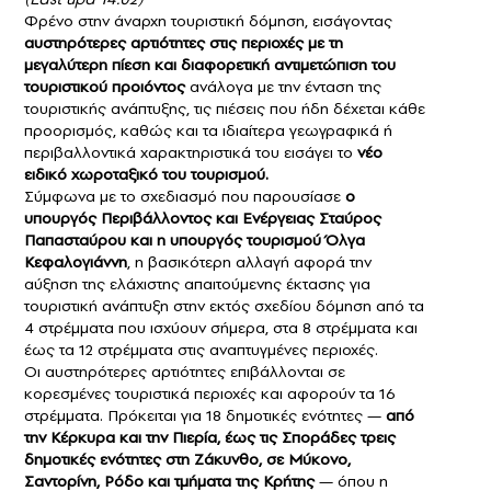
Φρένο στην άναρχη τουριστική δόμηση, εισάγοντας
αυστηρότερες αρτιότητες στις περιοχές με τη
μεγαλύτερη πίεση και διαφορετική αντιμετώπιση του
τουριστικού προιόντος
ανάλογα με την ένταση της
τουριστικής ανάπτυξης, τις πιέσεις που ήδη δέχεται κάθε
προορισμός, καθώς και τα ιδιαίτερα γεωγραφικά ή
περιβαλλοντικά χαρακτηριστικά του εισάγει το
νέο
ειδικό χωροταξικό του τουρισμού.
Σύμφωνα με το σχεδιασμό που παρουσίασε
ο
υπουργός Περιβάλλοντος και Ενέργειας Σταύρος
Παπασταύρου και η υπουργός τουρισμού Όλγα
Κεφαλογιάννη
, η βασικότερη αλλαγή αφορά την
αύξηση της ελάχιστης απαιτούμενης έκτασης για
τουριστική ανάπτυξη στην εκτός σχεδίου δόμηση από τα
4 στρέμματα που ισχύουν σήμερα, στα 8 στρέμματα και
έως τα 12 στρέμματα στις αναπτυγμένες περιοχές.
Οι αυστηρότερες αρτιότητες επιβάλλονται σε
κορεσμένες τουριστικά περιοχές και αφορούν τα 16
στρέμματα. Πρόκειται για 18 δημοτικές ενότητες —
από
την Κέρκυρα και την Πιερία, έως τις Σποράδες τρεις
δημοτικές ενότητες στη Ζάκυνθο, σε Μύκονο,
Σαντορίνη, Ρόδο και τμήματα της Κρήτης
— όπου η