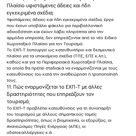
Πλαίσιο υφιστάμενες άδειες και ήδη
εγκεκριμένα σχέδια;
Υφιστάμενες άδειες και ήδη εγκεκριμένα σχέδια, έργα
που έχουν υποβάλει φάκελο για περιβαλλοντική
αδειοδότηση και έχουν λάβει πληρότητα από την
αρμόδια υπηρεσία, δεν επηρεάζονται από το νέο Ειδικό
Χωροταξικό Πλαίσιο για τον Τουρισμό.
Το ΕΧΠ-Τ λειτουργεί ως κατευθυντήριο και δεσμευτικό
πλαίσιο για τα υποκείμενα σχέδια (ΤΠΣ, ΕΠΣ κ.λπ.),
καθώς και για τα Περιφερειακά Χωροταξικά Πλαίσια,
τα οποία θα πρέπει σταδιακά να εναρμονίζονται με τους
κατευθύνσεις του κατά την αναθεώρηση ή τροποποίησή
τους.
11. Πώς εναρμονίζεται το ΕΧΠ-Τ με άλλες
δραστηριότητες που επηρεάζουν τον
τουρισμό;
Το ΕΧΠ-Τ προβλέπει κατευθύνσεις για τη συνύπαρξη
του τουρισμού με άλλους σημαντικούς τομείς
δραστηριότητας, όπως η βιομηχανία, οι εξορύξεις, οι
Ανανεώσιμες Πηγές Ενέργειας (ΑΠΕ), οι
υδατοκαλλιέργειες κ.ά.