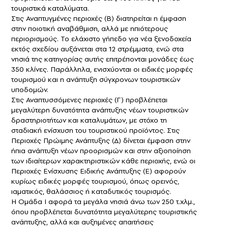
τουριστικά καταλύματα.
Στις Αναπτυγμένες περιοχές (Β) διατηρείται η έμφαση
στην ποιοτική αναβάθμιση, αλλά με ηπιότερους
περιορισμούς. Το ελάχιστο γήπεδο για νέα ξενοδοχεία
εκτός σχεδίου αυξάνεται στα 12 στρέμματα, ενώ στα
νησιά της κατηγορίας αυτής επιτρέπονται μονάδες έως
350 κλίνες. Παράλληλα, ενισχύονται οι ειδικές μορφές
τουρισμού και η ανάπτυξη σύγχρονων τουριστικών
υποδομών.
Στις Αναπτυσσόμενες περιοχές (Γ) προβλέπεται
μεγαλύτερη δυνατότητα ανάπτυξης νέων τουριστικών
δραστηριοτήτων και καταλυμάτων, με στόχο τη
σταδιακή ενίσχυση του τουριστικού προϊόντος. Στις
Περιοχές Πρώιμης Ανάπτυξης (Δ) δίνεται έμφαση στην
ήπια ανάπτυξη νέων προορισμών και στην αξιοποίηση
των ιδιαίτερων χαρακτηριστικών κάθε περιοχής, ενώ οι
Περιοχές Ενίσχυσης Ειδικής Ανάπτυξης (Ε) αφορούν
κυρίως ειδικές μορφές τουρισμού, όπως ορεινός,
ιαματικός, θαλάσσιος ή καταδυτικός τουρισμός.
Η Ομάδα Ι αφορά τα μεγάλα νησιά άνω των 250 τ.χλμ.,
όπου προβλέπεται δυνατότητα μεγαλύτερης τουριστικής
ανάπτυξης, αλλά και αυξημένες απαιτήσεις