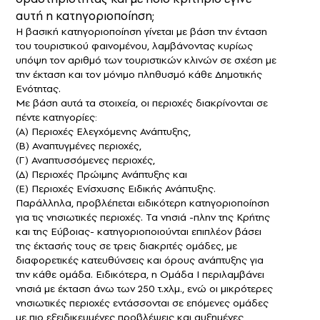
αυτή η κατηγοριοποίηση;
Η βασική κατηγοριοποίηση γίνεται με βάση την ένταση
του τουριστικού φαινομένου, λαμβάνοντας κυρίως
υπόψη τον αριθμό των τουριστικών κλινών σε σχέση με
την έκταση και τον μόνιμο πληθυσμό κάθε Δημοτικής
Ενότητας.
Με βάση αυτά τα στοιχεία, οι περιοχές διακρίνονται σε
πέντε κατηγορίες:
(Α) Περιοχές Ελεγχόμενης Ανάπτυξης,
(Β) Αναπτυγμένες περιοχές,
(Γ) Αναπτυσσόμενες περιοχές,
(Δ) Περιοχές Πρώιμης Ανάπτυξης και
(Ε) Περιοχές Ενίσχυσης Ειδικής Ανάπτυξης.
Παράλληλα, προβλέπεται ειδικότερη κατηγοριοποίηση
για τις νησιωτικές περιοχές. Τα νησιά -πλην της Κρήτης
και της Εύβοιας- κατηγοριοποιούνται επιπλέον βάσει
της έκτασής τους σε τρεις διακριτές ομάδες, με
διαφορετικές κατευθύνσεις και όρους ανάπτυξης για
την κάθε ομάδα. Ειδικότερα, η Ομάδα Ι περιλαμβάνει
νησιά με έκταση άνω των 250 τ.χλμ., ενώ οι μικρότερες
νησιωτικές περιοχές εντάσσονται σε επόμενες ομάδες
με πιο εξειδικευμένες προβλέψεις και αυξημένες