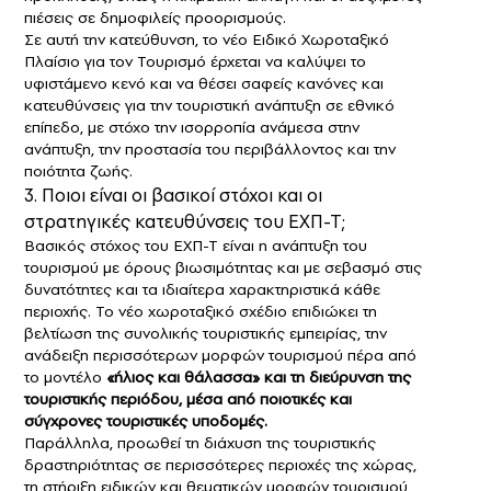
πιέσεις σε δημοφιλείς προορισμούς.
Σε αυτή την κατεύθυνση, το νέο Ειδικό Χωροταξικό
Πλαίσιο για τον Τουρισμό έρχεται να καλύψει το
υφιστάμενο κενό και να θέσει σαφείς κανόνες και
κατευθύνσεις για την τουριστική ανάπτυξη σε εθνικό
επίπεδο, με στόχο την ισορροπία ανάμεσα στην
ανάπτυξη, την προστασία του περιβάλλοντος και την
ποιότητα ζωής.
3. Ποιοι είναι οι βασικοί στόχοι και οι
στρατηγικές κατευθύνσεις του ΕΧΠ-Τ;
Βασικός στόχος του ΕΧΠ-Τ είναι η ανάπτυξη του
τουρισμού με όρους βιωσιμότητας και με σεβασμό στις
δυνατότητες και τα ιδιαίτερα χαρακτηριστικά κάθε
περιοχής. Το νέο χωροταξικό σχέδιο επιδιώκει τη
βελτίωση της συνολικής τουριστικής εμπειρίας, την
ανάδειξη περισσότερων μορφών τουρισμού πέρα από
το μοντέλο
«ήλιος και θάλασσα» και τη διεύρυνση της
τουριστικής περιόδου, μέσα από ποιοτικές και
σύγχρονες τουριστικές υποδομές.
Παράλληλα, προωθεί τη διάχυση της τουριστικής
δραστηριότητας σε περισσότερες περιοχές της χώρας,
τη στήριξη ειδικών και θεματικών μορφών τουρισμού,