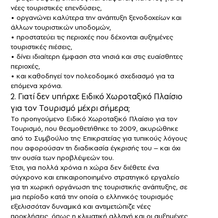
νέες τουριστικές επενδύσεις,
• οργανώνει καλύτερα την ανάπτυξη ξενοδοχείων και
άλλων τουριστικών υποδομών,
• προστατεύει τις περιοχές που δέχονται αυξημένες
τουριστικές πιέσεις,
• δίνει ιδιαίτερη έμφαση στα νησιά και στις ευαίσθητες
περιοχές,
• και καθοδηγεί τον πολεοδομικό σχεδιασμό για τα
επόμενα χρόνια.
2. Γιατί δεν υπήρχε Ειδικό Χωροταξικό Πλαίσιο
για τον Τουρισμό μέχρι σήμερα;
Το προηγούμενο Ειδικό Χωροταξικό Πλαίσιο για τον
Τουρισμό, που θεσμοθετήθηκε το 2009, ακυρώθηκε
από το Συμβούλιο της Επικρατείας για τυπικούς λόγους
που αφορούσαν τη διαδικασία έγκρισής του – και όχι
την ουσία των προβλέψεών του.
Έτσι, για πολλά χρόνια η χώρα δεν διέθετε ένα
σύγχρονο και επικαιροποιημένο στρατηγικό εργαλείο
για τη χωρική οργάνωση της τουριστικής ανάπτυξης, σε
μια περίοδο κατά την οποία ο ελληνικός τουρισμός
εξελισσόταν δυναμικά και αντιμετώπιζε νέες
προκλήσεις, όπως η κλιματική αλλαγή και οι αυξημένες