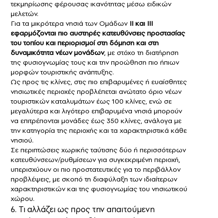
τεκμηρίωσης φέρουσας ικανότητας μέσω ειδικών
μελετών.
Για τα μικρότερα νησιά των Ομάδων
ΙΙ και ΙΙΙ
εφαρμόζονται πιο αυστηρές κατευθύνσεις προστασίας
του τοπίου και περιορισμοί στη δόμηση και στη
δυναμικότητα νέων μονάδων
, με στόχο τη διατήρηση
της φυσιογνωμίας τους και την προώθηση πιο ήπιων
μορφών τουριστικής ανάπτυξης.
Ως προς τις κλίνες, στις πιο επιβαρυμένες ή ευαίσθητες
νησιωτικές περιοχές προβλέπεται ανώτατο όριο νέων
τουριστικών καταλυμάτων έως 100 κλίνες, ενώ σε
μεγαλύτερα και λιγότερο επιβαρυμένα νησιά μπορούν
να επιτρέπονται μονάδες έως 350 κλίνες, ανάλογα με
την κατηγορία της περιοχής και τα χαρακτηριστικά κάθε
νησιού.
Σε περιπτώσεις χωρικής ταύτισης δύο ή περισσότερων
κατευθύνσεων/ρυθμίσεων για συγκεκριμένη περιοχή,
υπερισχύουν οι πιο προστατευτικές για το περιβάλλον
προβλέψεις, με σκοπό τη διαφύλαξη των ιδιαίτερων
χαρακτηριστικών και της φυσιογνωμίας του νησιωτικού
χώρου.
6.⁠ ⁠Τι αλλάζει ως προς την απαιτούμενη