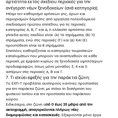
αρτιότητα εκτός σχεδίου περιοχές για την
ανέγερση νέων ξενοδοχείων (ανά κατηγορία);
Μέχρι τον καθορισμό χρήσεων γης, όρων και
περιορισμών δόμησης από εργαλεία πολεοδομικού
σχεδιασμού πρώτου επιπέδου, για τις περιοχές
κατηγορίας Α, Β, Γ και Δ, η ελάχιστη αρτιότητα στα
γήπεδα εκτός σχεδίου είναι: (Α) 16 στρέμματα, (Β) 12
στρέμματα, ενώ στις περιοχές (Γ) και (Δ) ΚΑΙ (Ε)
προϋπόθεση είναι τα 8 στρέμματα.
Επιπλέον, καθορίζονται οι κατηγορίες τουριστικών
καταλυμάτων που μπορούν να αναπτυχθούν σε κάθε
περιοχή, με έμφαση κυρίως σε ξενοδοχεία υψηλότερων
προδιαγραφών, όπως μόνο μονάδες 3, 4 και 5
αστέρων στις περιοχές Α, Β και Γ.
7. Τι ισχύει εφεξής για την παράκτια ζώνη;
Το ΕΧΠ-Τ προβλέπει αυστηρούς κανόνες προστασίας
για την παράκτια ζώνη, με στόχο τη διατήρηση του
φυσικού τοπίου και την προστασία του παράκτιου
χώρου.
Ειδικότερα, στη ζώνη α
πό 0 έως 25 μέτρα από την
ακτογραμμή, απαγορεύονται πλήρως νέες
διαμορφώσεις και κατασκευές.
Εξαιρούνται μόνο έργα