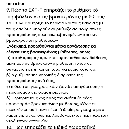
απαιτείται.
9. Πώς το ΕΧΠ-Τ επηρεάζει το ρυθμιστικό
περιβάλλον για τις βραχυχρόνιες μισθώσεις;
Το ΕΧΠ-Τ καθορίζει το πλαίσιο και τους κανόνες με
τους οποίους μπορούν να ρυθμίζονται τουριστικές
δραστηριότητες, συμπεριλαμβανομένων και των
βραχυχρόνιων μισθώσεων.
Ενδεικτικά, προωθούνται μέτρα οργάνωσης και
ελέγχου της βραχυχρόνιας μίσθωσης, όπως:
α) ο καθορισμός όρων και προϋποθέσεων διάθεσης
ακινήτων σε βραχυχρόνια μίσθωση, ιδίως σε
συνάρτηση με τη χρήση τους για κύρια κατοικία,
β) η ρύθμιση της χρονικής διάρκειας της
δραστηριότητας ανά έτος,
γ) η θέσπιση γεωγραφικών ζωνών απαγόρευσης ή
περιορισμού της δραστηριότητας,
δ) Περιορισμούς ως προς την ανάπτυξη νέας
προσφοράς βραχυχρόνιας μίσθωσης, ιδίως σε
περιοχές με αυξημένη πίεση ή ιδιαίτερα γεωγραφικά
χαρακτηριστικά, συμπεριλαμβανομένων περιπτώσεων
νεόδμητων κατοικιών.
10. Πώς επηρεάζει το Ειδικό Χωροταξικό