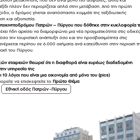
λλον μετακίνησης που δεν είναι μόνο πιο ασφαλές, αλλά και
αξίδι πλέον δεν περιορίζεται απλά στην μετάβαση. Από την πρώτη
ξοδο, ο δρόμος γίνεται αναπόσπαστο κομμάτι της ταξιδιωτικής
η και αξιοπιστία.
υτοκινητοδρόμου Πατρών – Πύργου
που δόθηκε στην κυκλοφορία τ
έχει ήδη αρχίσει να διαμορφώνει μια νέα πραγματικότητα στις οδικέ
τόσο την τουριστική ανάπτυξη όσο και την προσβασιμότητα στις
ανέρχεται περίπου σε 6.000 οχήματα ανά κατεύθυνση στην περιοχή τ
ιοχή του Πύργου.
ών εταιρειών θεωρεί ότι η διαφθορά είναι ευρέως διαδεδομένη
την υπηρεσία της
 10 λόγοι που είναι μια οικονομία από μόνο του (pics)
ορείτε να επισκεφτείτε το
Πρώτο Θέμα
Εθνική οδός Πατρών -Πύργου