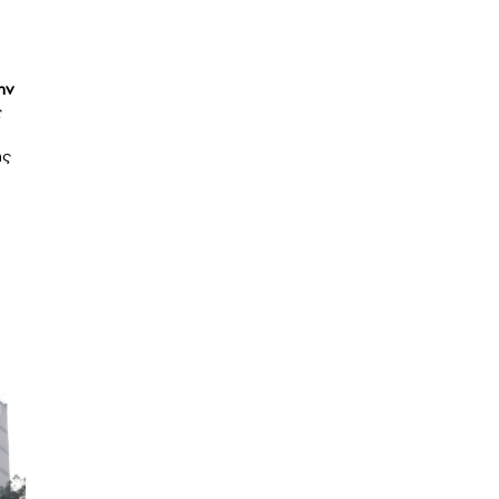
ην
ς
ης