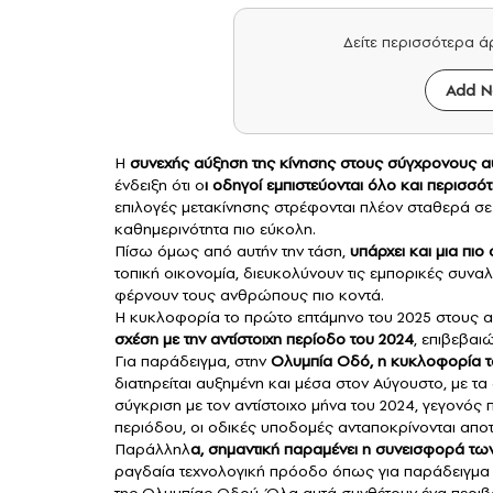
Δείτε περισσότερα 
Add N
Η
συνεχής αύξηση της κίνησης στους σύγχρονους
α
ένδειξη ότι ο
ι οδηγοί εμπιστεύονται όλο και περισσό
επιλογές μετακίνησης στρέφονται πλέον σταθερά σε
καθημερινότητα πιο εύκολη.
Πίσω όμως από αυτήν την τάση,
υπάρχει και μια πιο
τοπική οικονομία, διευκολύνουν τις εμπορικές συνα
φέρνουν τους ανθρώπους πιο κοντά.
Η κυκλοφορία το πρώτο επτάμηνο του 2025 στους 
σχέση με την αντίστοιχη περίοδο του 2024
, επιβεβαι
Για παράδειγμα, στην
Ολυμπία Οδό, η κυκλοφορία το
διατηρείται αυξημένη και μέσα στον Αύγουστο, με τα
σύγκριση με τον αντίστοιχο μήνα του 2024, γεγονός
περιόδου, οι οδικές υποδομές ανταποκρίνονται αποτ
Παράλληλ
α, σημαντική παραμένει η συνεισφορά τω
ραγδαία τεχνολογική πρόοδο όπως για παράδειγμα τ