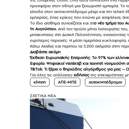
της Ολυμπίας Οδού. Όλα αυτά συνθέτουν ένα περιβά
προσφέρει στον οδηγό μια ξεχωριστή εμπειρία. Το τ
είσοδο στον αυτοκινητόδρομο μέχρι και την τελική έ
εμπειρίας, ένας κρίκος που ενώνει με ασφάλεια, άνεσ
Το ίδιο αίσθημα συνεχίζεται και στ
ο νέο τμήμα του
Α
1η Αυγούστου.
Από τον πρώτο μήνα λειτουργίας του, 
μετακινήσεις στη Δυτική Πελοπόννησο, ενισχύοντας 
ευρύτερες περιοχές. Η μέση ημερήσια κυκλοφορία, 
Κάτω Αχαΐας και περίπου τα 3.200 οχήματα στην περ
Διαβάστε ακόμη
Έκθεση Ευρωπαϊκής Επιτροπής: Το 97% των ελληνικ
Εφορία: Ψηφιακοί ντετέκτιβ και τεχνητή νοημοσύνη σ
TikTok: Τι ξέρει ο θηριώδης αλγόριθμος για μας – Οι
Για όλες τις υπόλοιπες
ειδήσεις
της επικαιρότητας μπ
κίνηση
ΑΠΕ-ΜΠΕ
αυτοκινητόδρομοι
ΣXETIKA NEA