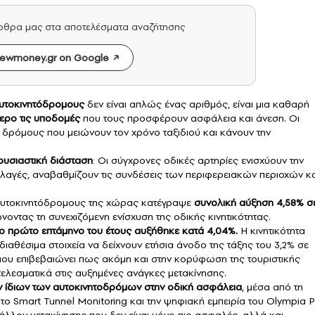
άρθρα μας στα αποτελέσματα αναζήτησης
ewmoney.gr on Google
υτοκινητόδρομους
δεν είναι απλώς ένας αριθμός, είναι μια καθαρή
τερο τις υποδομές
που τους προσφέρουν ασφάλεια και άνεση. Οι
 δρόμους που μειώνουν τον χρόνο ταξιδιού και κάνουν την
 ουσιαστική διάσταση
: Οι σύγχρονες οδικές αρτηρίες ενισχύουν την
λλαγές, αναβαθμίζουν τις συνδέσεις των περιφερειακών περιοχών κα
αυτοκινητόδρομους της χώρας κατέγραψε
συνολική αύξηση 4,58% σ
ώνοντας τη συνεχιζόμενη ενίσχυση της οδικής κινητικότητας.
 πρώτο επτάμηνο του έτους αυξήθηκε κατά 4,04%.
Η κινητικότητα
 διαθέσιμα στοιχεία να δείχνουν ετήσια άνοδο της τάξης του 3,2% σε
 που επιβεβαιώνει πως ακόμη και στην κορύφωση της τουριστικής
ελεσματικά στις αυξημένες ανάγκες μετακίνησης.
ν ίδιων των αυτοκινητοδρόμων στην οδική ασφάλεια
, μέσα από τη
ο Smart Tunnel Monitoring και την ψηφιακή εμπειρία του Olympia 