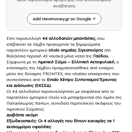
αναζήτησης
Add Newmoney.gr on Google
Στην περισυλλογή
44 αλλοδαπών
μετανάστες
,
που
επέβαιναν σε λέμβο προχώρησε τα ξημερώματα
παραπλέον εμπορικό
πλοίο σημαίας Σιγκαπούρης
στη
θαλάσσια περιοχή 45 ναυτικά μίλια νότια της
Γαύδου.
Σύμφωνα με το
Λιμενικό Σώμα – Ελληνική Ακτοφυλακή
, ο
εντοπισμός της λέμβου πραγματοποιήθηκε από εναέριο
μέσο της δύναμης FRONTEX, στο πλαίσιο επιχείρησης που
συντονίστηκε από το
Ενιαίο Κέντρο Συντονισμού Έρευνας
και Διάσωσης (ΕΚΣΕΔ).
Οι 44 αλλοδαποί περισυνελέγησαν με ασφάλεια από το
παραπλέον εμπορικό πλοίο και μεταφέρονται στο λιμάνι της
Παλαιόχωρας Χανίων, συνοδεία περιπολικού σκάφους του
Λιμενικού Σώματος.
Διαβάστε ακόμη
Εξωδικαστικός: Οι 4 αλλαγές που δίνουν ευκαιρίες σε 1
εκατομμύριο οφειλέτες