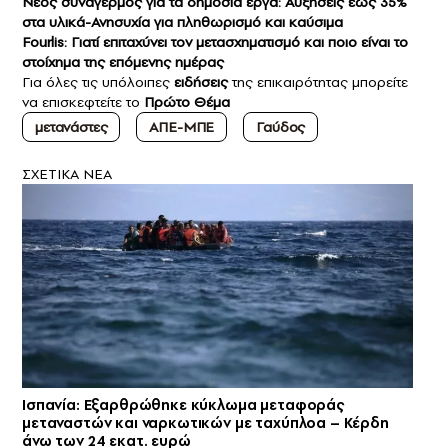
Νέος συναγερμός για τα δημόσια έργα: Αυξήσεις έως 35%
στα υλικά-Ανησυχία για πληθωρισμό και καύσιμα
Fourlis: Γιατί επιταχύνει τον μετασχηματισμό και ποιο είναι το
στοίχημα της επόμενης ημέρας
Για όλες τις υπόλοιπες
ειδήσεις
της επικαιρότητας μπορείτε
να επισκεφτείτε το
Πρώτο Θέμα
μετανάστες
ΑΠΕ-ΜΠΕ
Γαύδος
ΣXETIKA NEA
Ισπανία: Εξαρθρώθηκε κύκλωμα μεταφοράς
μεταναστών και ναρκωτικών με ταχύπλοα – Κέρδη
άνω των 24 εκατ. ευρώ