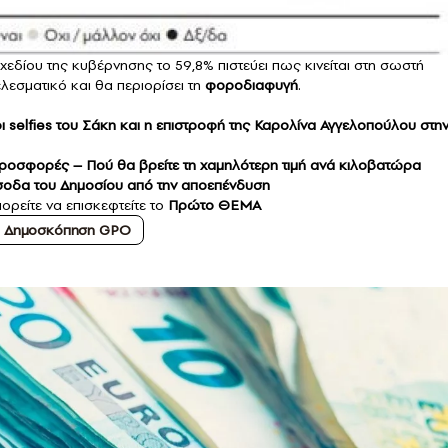
δίου της κυβέρνησης το 59,8% πιστεύει πως κινείται στη σωστή
λεσματικό και θα περιορίσει τη
φοροδιαφυγή
.
ι selfies του Σάκη και η επιστροφή της Καρολίνα Αγγελοπούλου στη
προσφορές – Πού θα βρείτε τη χαμηλότερη τιμή ανά κιλοβατώρα
σοδα του Δημοσίου από την αποεπένδυση
πορείτε να επισκεφτείτε το
Πρώτο ΘΕΜΑ
Δημοσκόπηση GPO