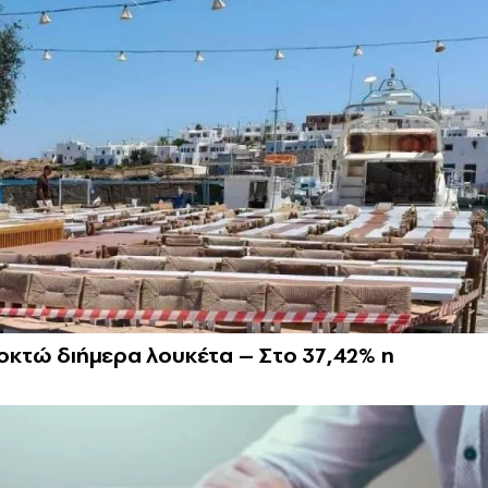
 οκτώ διήμερα λουκέτα – Στο 37,42% η