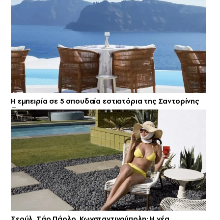
Η εμπειρία σε 5 σπουδαία εστιατόρια της Σαντορίνης
Σεούλ, Σάο Πάολο, Κωνσταντινούπολη: Η νέα