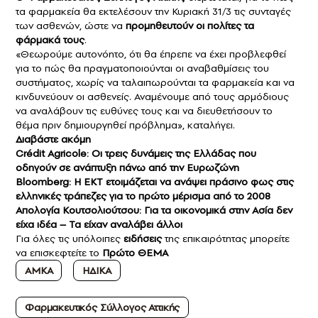
τα φαρμακεία θα εκτελέσουν την Κυριακή 31/3 τις συνταγές
των ασθενών, ώστε να
προμηθευτούν οι πολίτες τα
φάρμακά τους
.
«Θεωρούμε αυτονόητο, ότι θα έπρεπε να έχει προβλεφθεί
για το πώς θα πραγματοποιούνται οι αναβαθμίσεις του
συστήματος, χωρίς να ταλαιπωρούνται τα φαρμακεία και να
κινδυνεύουν οι ασθενείς. Αναμένουμε από τους αρμόδιους
να αναλάβουν τις ευθύνες τους και να διευθετήσουν το
θέμα πριν δημιουργηθεί πρόβλημα», καταλήγει.
Διαβάστε ακόμη
Crédit Agricole: Οι τρεις δυνάμεις της Ελλάδας που
οδηγούν σε ανάπτυξη πάνω από την Ευρωζώνη
Bloomberg: Η ΕΚΤ ετοιμάζεται να ανάψει πράσινο φως στις
ελληνικές τράπεζες για το πρώτο μέρισμα από το 2008
Απολογία Κουτσολιούτσου: Για τα οικονομικά στην Ασία δεν
είχα ιδέα – Τα είχαν αναλάβει άλλοι
Για όλες τις υπόλοιπες
ειδήσεις
της επικαιρότητας μπορείτε
να επισκεφτείτε το
Πρώτο ΘΕΜΑ
ΑΜΚΑ
ΗΔΙΚΑ
Φαρμακευτικός Σύλλογος Αττικής