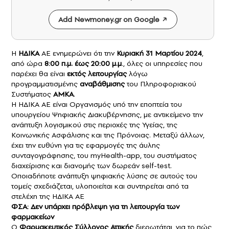
Add Newmoney.gr on Google
Η
ΗΔΙΚΑ
ΑΕ ενημερώνει ότι την
Κυριακή 31 Μαρτίου 2024
,
από ώρα
8:00 π.μ. έως 20:00 μ.μ
., όλες οι υπηρεσίες που
παρέχει θα είναι
εκτός λειτουργίας
λόγω
προγραμματισμένης
αναβάθμισης
του Πληροφοριακού
Συστήματος
ΑΜΚΑ
.
Η ΗΔΙΚΑ ΑΕ είναι Οργανισμός υπό την εποπτεία του
υπουργείου Ψηφιακής Διακυβέρνησης, με αντικείμενο την
ανάπτυξη λογισμικού στις περιοχές της Υγείας, της
Κοινωνικής Ασφάλισης και της Πρόνοιας. Μεταξύ άλλων,
έχει την ευθύνη για τις εφαρμογές της άυλης
συνταγογράφησης, του myHealth-app, του συστήματος
διαχείρισης και διανομής των δωρεάν self-test.
Οποιαδήποτε ανάπτυξη ψηφιακής λύσης σε αυτούς του
τομείς σχεδιάζεται, υλοποιείται και συντηρείται από τα
στελέχη της ΗΔΙΚΑ ΑΕ
ΦΣΑ: Δεν υπάρχει πρόβλεψη για τη λειτουργία των
φαρμακείων
Ο
Φαρμακευτικός Σύλλογος Αττικής
διερωτάται, για το πώς