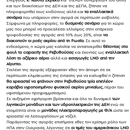
και των διοικήσεων της ΔΕΗ και της ΔΕΠΑ, ζήτησε να
πληροφορηθεί τους κινδύνους αλλά και
τα εναλλακτικά
σενάρια
που υπάρχουν στην αγορά σε περίπτωση εισβολής.
Σύμφωνα με πληροφορίες, το
δυσμενές σενάριο
για τη χώρα
μας που μπορεί να προκαλέσει ελλείψεις στην επάρκεια
τροφοδοσίας της αγοράς από 10% έως 20%, είναι
να
διακοπούν οι ροές αερίου από τη Ρωσία.
Σε αυτό το
ενδεχόμενο, η χώρα μας καλείται να ανταποκριθεί
θέτοντας στο
φουλ το capacity της Ρεβυθούσας
και έχοντας ως
εναλλακτική
λύση το αζέρικο αέριο
αλλά και
εισαγωγές
LNG
από την
Αίγυπτο.
Στελέχη της αγοράς εξέφρασαν χθες την άποψη ότι σε
περίπτωση κλιμάκωσης της έντασης για να καλυφθεί η ζήτηση
θα χρειαστεί να φτάνουν στην Ρεβυθούσα τρία επιπλέον
καράβια υγροποιημένου φυσικού αερίου μηνιαίως,
πέραν του
υφιστάμενου προγραμματισμού.
Σε αυξημένη εγρήγορση βρίσκεται και όλο το δυναμικό
των
λιγνιτικών μονάδων
και των υδροηλεκτρικών της ΔΕΗ
ενώ σε
ετοιμότητα είναι οι
μονάδες ηλεκτροπαραγωγής με Φ/Α
ώστε αν
χρειαστεί να λειτουργήσουν με ντίζελ.
Παράγοντας της αγοράς επισήμανε χθες τον κρίσιμο ρόλο των
ΗΠΑ στην Ουκρανία, λέγοντας ότι
οι τιμές του αμερικάνικου LNG