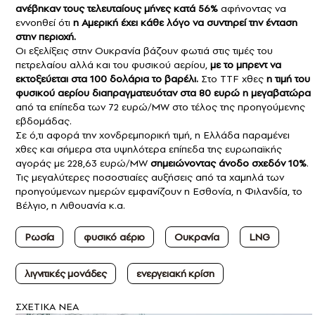
ανέβηκαν τους τελευταίους μήνες κατά 56%
αφήνοντας να
εννοηθεί ότι
η Αμερική έχει κάθε λόγο να συντηρεί την ένταση
στην περιοχή.
Οι εξελίξεις στην Ουκρανία βάζουν φωτιά στις τιμές του
πετρελαίου αλλά και του φυσικού αερίου,
με το μπρεντ να
εκτοξεύεται στα 100 δολάρια το βαρέλι.
Στο TTF χθες
η τιμή του
φυσικού αερίου διαπραγματευόταν στα 80 ευρώ η μεγαβατώρα
από τα επίπεδα των 72 ευρώ/MW στο τέλος της προηγούμενης
εβδομάδας.
Σε ό,τι αφορά την χονδρεμπορική τιμή, η Ελλάδα παραμένει
χθες και σήμερα στα υψηλότερα επίπεδα της ευρωπαϊκής
αγοράς με 228,63 ευρώ/MW
σημειώνοντας άνοδο σχεδόν 10%
.
Τις μεγαλύτερες ποσοστιαίες αυξήσεις από τα χαμηλά των
προηγούμενων ημερών εμφανίζουν η Εσθονία, η Φιλανδία, το
Βέλγιο, η Λιθουανία κ.α.
Ρωσία
φυσικό αέριο
Ουκρανία
LNG
λιγνιτικές μονάδες
ενεργειακή κρίση
ΣXETIKA NEA