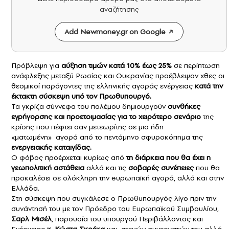
αναζήτησης
Add Newmoney.gr on Google
Πρόβλεψη για
αύξηση τιμών κατά 10% έως 25%
σε περίπτωση
ανάφλεξης μεταξύ Ρωσίας και Ουκρανίας προέβλεψαν χθες οι
θεσμικοί παράγοντες της ελληνικής αγοράς ενέργειας
κατά την
έκτακτη σύσκεψη υπό τον Πρωθυπουργό.
Τα γκρίζα σύννεφα του πολέμου δημιουργούν
συνθήκες
εγρήγορσης και προετοιμασίας για το χειρότερο σενάριο
της
κρίσης που πέφτει σαν μετεωρίτης σε μια ήδη
«ματωμένη» αγορά από το πεντάμηνο σφυροκόπημα της
ενεργειακής καταιγίδας.
Ο φόβος προέρχεται κυρίως από
τη διάρκεια που θα έχει η
γεωπολιτική αστάθεια
αλλά και τις
σοβαρές συνέπειες
που θα
προκαλέσει σε ολόκληρη την eυρωπαϊκή αγορά, αλλά και στην
Ελλάδα.
Στη σύσκεψη που συγκάλεσε ο Πρωθυπουργός λίγο πριν την
συνάντησή του με τον Πρόεδρο του Ευρωπαϊκού Συμβουλίου,
Σαρλ Μισέλ
, παρουσία του υπουργού Περιβάλλοντος και
Ενέργειας
κ. Κώστα Σκρέκα
και στενών συνεργατών του αλλά