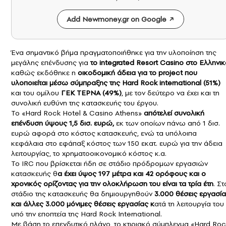
Add Newmoney.gr on Google
Ένα σημαντικό βήμα πραγματοποιήθηκε για την υλοποίηση της
μεγάλης επένδυσης για
το
integrated Resort Casino στο Ελληνι
καθώς εκδόθηκε η
οικοδομική άδεια για το project που
υλοποιείται μέσω σύμπραξης της
Hard Rock international
(51%)
και του ομίλου
ΓΕΚ ΤΕΡΝΑ (49%)
, με τον δεύτερο να έχει και τη
συνολική ευθύνη της κατασκευής του έργου.
Το «Hard Rock Hotel & Casino Athens»
απότελεί συνολική
επένδυση ύψους 1,5 δισ. ευρώ,
εκ των οποίων πάνω από 1 δισ.
ευρώ αφορά στο κόστος κατασκευής, ενώ τα υπόλοιπα
κεφάλαια στο εφάπαξ κόστος των 150 εκατ. ευρώ για την άδεια
λειτουργίας, το χρηματοοικονομικό κόστος κ.α.
Το IRC που βρίσκεται ήδη σε στάδιο πρόδρομων εργασιών
κατασκευής θ
α έχει ύψος 197 μέτρα και 42 ορόφους και ο
χρονικός ορίζοντας για την ολοκλήρωση του είναι τα τρία έτη
. Στ
στάδιο της κατασκευής θα δημιουργηθούν
3.000 θέσεις εργασί
και άλλες 3.000 μόνιμες θέσεις εργασίας κ
ατά τη λειτουργία του
υπό την εποπτεία της Hard Rock International.
Με βάση το επενδυτικό πλάνο, το κτιριακό σύμπλεγμα «Hard Roc