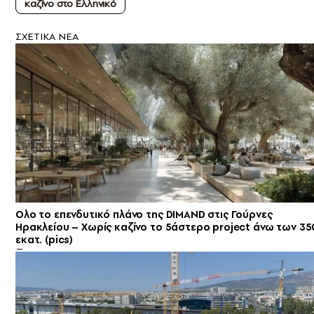
καζίνο στο Ελληνικό
ΣXETIKA NEA
Ολο το επενδυτικό πλάνο της DIMAND στις Γούρνες
Ηρακλείου – Xωρίς καζίνο το 5άστερο project άνω των 35
εκατ. (pics)