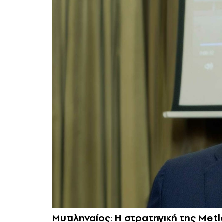
Μυτιληναίος: Η στρατηγική της Metle