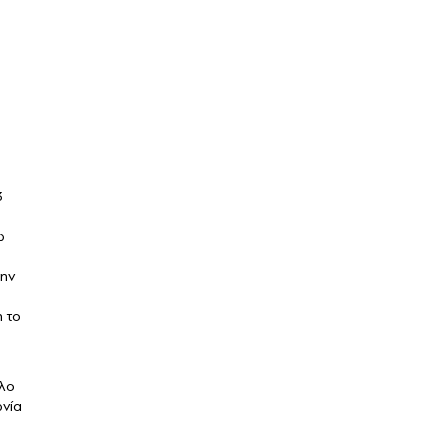
3
ω
την
 το
όλο
ωνία