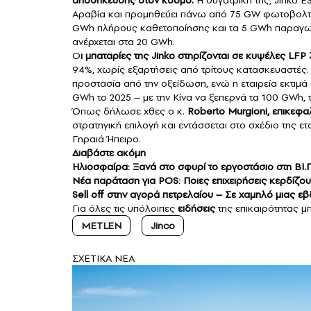
αποθήκευσης στον κόσμο.
Η θυγατρική της, Jinko ES
Αραβία και προμηθεύει πάνω από 75 GW φωτοβολταϊ
GWh πλήρους καθετοποίησης και τα 5 GWh παραγωγ
ανέρχεται στα 20 GWh.
Ο
ι μπαταρίες της Jinko στηρίζονται σε κυψέλες LFP 
94%, χωρίς εξαρτήσεις από τρίτους κατασκευαστές.
προστασία από την οξείδωση, ενώ η εταιρεία εκτιμά
GWh το 2025 – με την Κίνα να ξεπερνά τα 100 GWh,
Όπως δήλωσε χθες ο κ.
Roberto Murgioni, επικεφα
στρατηγική επιλογή και εντάσσεται στο σχέδιο της
Γηραιά Ήπειρο.
Διαβάστε ακόμη
Ηλιοσφαίρα: Ξανά στο σφυρί το εργοστάσιο στη ΒΙ.Π
Νέα παράταση για POS: Ποιες επιχειρήσεις κερδίζου
Sell off στην αγορά πετρελαίου – Σε χαμηλό μιας ε
Για όλες τις υπόλοιπες
ειδήσεις
της επικαιρότητας μπ
METLEN
Jinco
ΣXETIKA NEA