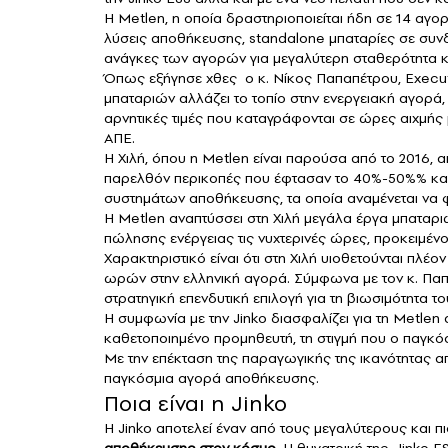
Η Metlen, η οποία δραστηριοποιείται ήδη σε 14 αγο
λύσεις αποθήκευσης, standalone μπαταρίες σε συνδ
ανάγκες των αγορών για μεγαλύτερη σταθερότητα κα
Όπως εξήγησε χθες ο κ. Νίκος Παπαπέτρου, Execut
μπαταριών αλλάζει το τοπίο στην ενεργειακή αγορά,
αρνητικές τιμές που καταγράφονται σε ώρες αιχμής 
ΑΠΕ.
Η Χιλή, όπου η Metlen είναι παρούσα από το 2016, 
παρελθόν περικοπές που έφτασαν το 40%-50%% και 
συστημάτων αποθήκευσης, τα οποία αναμένεται να φ
Η Metlen αναπτύσσει στη Χιλή μεγάλα έργα μπαταρι
πώλησης ενέργειας τις νυχτερινές ώρες, προκειμένο
Χαρακτηριστικό είναι ότι στη Χιλή υιοθετούνται πλ
ωρών στην ελληνική αγορά. Σύμφωνα με τον κ. Παπα
στρατηγική επενδυτική επιλογή για τη βιωσιμότητα το
Η συμφωνία με την Jinko διασφαλίζει για τη Metle
καθετοποιημένο προμηθευτή, τη στιγμή που ο παγκόσ
Με την επέκταση της παραγωγικής της ικανότητας α
παγκόσμια αγορά αποθήκευσης.
Ποια είναι η Jinko
Η Jinko αποτελεί έναν από τους μεγαλύτερους και π