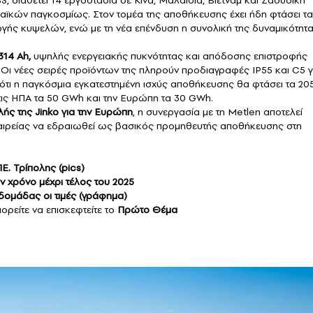
S, διαθέτει 14 εργοστάσια σε Κίνα, Μαλαισία, Βιετνάμ και Σαουδική
κών παγκοσμίως. Στον τομέα της αποθήκευσης έχει ήδη φτάσει τα
ής κυψελών, ενώ με τη νέα επένδυση η συνολική της δυναμικότητ
314 Ah,
υψηλής ενεργειακής πυκνότητας και απόδοσης επιστροφής
 Οι νέες σειρές προϊόντων της πληρούν προδιαγραφές IP55 και C5 γ
 ότι η παγκόσμια εγκατεστημένη ισχύς αποθήκευσης θα φτάσει τα 20
 τις ΗΠΑ τα 50 GWh και την Ευρώπη τα 30 GWh.
λής της Jinko
για την Ευρώπη
, η συνεργασία με τη Metlen αποτελεί
 εταιρείας να εδραιωθεί ως βασικός προμηθευτής αποθήκευσης στη
Ε. Τρίπολης (pics)
ν χρόνο μέχρι τέλος του 2025
βδομάδας οι τιμές (γράφημα)
ορείτε να επισκεφτείτε το
Πρώτο Θέμα