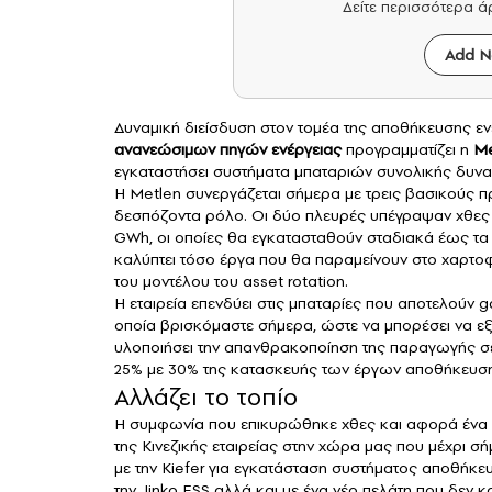
Δείτε περισσότερα 
Add N
Δυναμική διείσδυση στον τομέα της αποθήκευσης ενέρ
ανανεώσιμων πηγών ενέργειας
προγραμματίζει η
Me
εγκαταστήσει συστήματα μπαταριών συνολικής δυνα
Η Metlen συνεργάζεται σήμερα με τρεις βασικούς π
δεσπόζοντα ρόλο. Οι δύο πλευρές υπέγραψαν χθες 
GWh, οι οποίες θα εγκατασταθούν σταδιακά έως τα
καλύπτει τόσο έργα που θα παραμείνουν στο χαρτο
του μοντέλου του asset rotation.
Η εταιρεία επενδύει στις μπαταρίες που αποτελούν
οποία βρισκόμαστε σήμερα, ώστε να μπορέσει να εξ
υλοποιήσει την απανθρακοποίηση της παραγωγής σε σ
25% με 30% της κατασκευής των έργων αποθήκευση
Αλλάζει το τοπίο
Η συμφωνία που επικυρώθηκε χθες και αφορά ένα
της Κινεζικής εταιρείας στην χώρα μας που μέχρι 
με την Kiefer για εγκατάσταση συστήματος αποθήκ
την Jinko ESS αλλά και με ένα νέο πελάτη που δεν