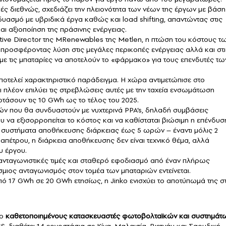
ρές διεθνώς, σχεδιάζει την πλειονότητα των νέων της έργων με βάση
υασμό με υβριδικά έργα καθώς και load shifting, απαντώντας στις
ι αξιοποίηση της πράσινης ενέργειας.
ive Director της MRenewables της Metlen, η πτώση του κόστους τ
 προσφέροντας λύση στις μεγάλες περικοπές ενέργειας αλλά και στι
με τις μπαταρίες να αποτελούν το «φάρμακο» για τους επενδυτές τω
αποτελεί χαρακτηριστικό παράδειγμα. Η χώρα αντιμετώπισε στο
πλέον επιλύει τις στρεβλώσεις αυτές με την ταχεία ενσωμάτωση
τάσουν τις 10 GWh ως το τέλος του 2025.
ών που θα συνδυαστούν με νυχτερινά PPA’s, δηλαδή συμβάσεις
υ να εξισορροπείται το κόστος και να καθίσταται βιώσιμη η επένδυσ
έον συστήματα αποθήκευσης διάρκειας έως 5 ωρών – έναντι μόλις 2
πέτρου, η διάρκεια αποθήκευσης δεν είναι τεχνικό θέμα, αλλά
υ έργου.
n ανταγωνιστικές τιμές και σταθερό εφοδιασμό από έναν πλήρως
μιος ανταγωνισμός στον τομέα των μπαταριών εντείνεται.
πό 17 GWh σε 20 GWh ετησίως, η Jinko ενισχύει το αποτύπωμά της σ
ιο
καθετοποιημένους κατασκευαστές φωτοβολταϊκών και συστημάτ