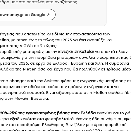
άρθρα μας στα αποτελέσματα αναζήτησης
ewmoney.gr on Google
γειας που αποτελεί το κλειδί για την στοχαστικότητα των
tlen
,
με στόχο έως το τέλος του 2025 να έχει αναπτύξει και
μικότητας 6 GWh σε 9 χώρες.
ρομηθευτές μπαταριών, με την
κινεζική JinkoSolar
να αποκτά πλέον
συμφωνία για την προμήθεια μπαταριών συνολικής χωρητικότητας 
 μέσα του 2026, σε έργα σε Ελλάδα, Ευρώπη και Χιλή. Η συμφωνία
φυλάκιο της Metlen όσο και έργα που θα πωληθούν σε τρίτους μέσ
 game changer κατά την δεύτερη φάση της ενεργειακής μετάβασης σ
ασφαλίσει την αδιάκοπη χρήση της πράσινης ενέργειας και να
υντρηπτικά ποσοστά. Είναι αξιοσημείωτο ότι η Metlen διαθέτει ήδη
ς στην Μεγάλη Βρετανία.
20%-25% της εγκατεστημένης βάσης στην Ελλάδα
ενισχύει και το ρ
σήμερα εξειδικευόταν στα φωτοβολταϊκά, έχοντας ήδη συνάψει συμφ
ευσης στο αεροδρόμιο Ελευθέριος Βενιζέλος με κύριο προμηθευτή
 κατονομάζεται προς το παρόν για έργο πάνω από 100 μεγαβατώρες.