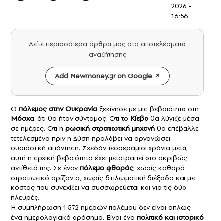
2026 -
16:56
Δείτε περισσότερα άρθρα μας στα αποτελέσματα
αναζήτησης
Add Newmoney.gr on Google
Ο
πόλεμος στην Ουκρανία
ξεκίνησε με μια βεβαιότητα στη
Μόσχα
: ότι θα ήταν σύντομος. Οτι το
Κίεβο
θα λύγιζε μέσα
σε ημέρες. Οτι η
ρωσική στρατιωτική μηχανή
θα επέβαλλε
τετελεσμένα πριν η Δύση προλάβει να οργανώσει
ουσιαστική απάντηση. Σχεδόν τεσσεράμισι χρόνια μετά,
αυτή η αρχική βεβαιότητα έχει μετατραπεί στο ακριβώς
αντίθετό της. Σε έναν
πόλεμο φθοράς
, χωρίς καθαρό
στρατιωτικό ορίζοντα, χωρίς διπλωματική διέξοδο και με
κόστος που συνεχίζει να συσσωρεύεται και για τις δύο
πλευρές.
Η συμπλήρωση 1.572 ημερών πολέμου δεν είναι απλώς
ένα ημερολογιακό ορόσημο. Είναι ένα
πολιτικό και ιστορικό