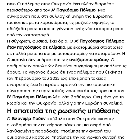
σοκ.
Ο πόλεμος στην Ουκρανία έχει πλέον διαρκέσει
περισσότερο από τον
Α’ Παγκόσμιο Πόλεμο
. Μια
σύγκρουση που, στη συλλογική μνήμη της Ευρώπης,
ταυτίστηκε με τα χαρακώματα, τις μαζικές σφαγές, τα
αδιέξοδα μέτωπα και τη γέννηση ενός νέου κόσμου μέσα
από την καταστροφή.
Η σύγκριση, φυσικά, έχει όρια. Ο
Α’ Παγκόσμιος Πόλεμος
ήταν παγκόσμιος σε κλίμακα
, με εκατομμύρια στρατιώτες
σε πολλά μέτωπα και με αυτοκρατορίες να καταρρέουν. Η
Ουκρανία δεν υπήρχε τότε ως
ανεξάρτητο κράτος
. Οι
αριθμοί των απωλειών δεν είναι συγκρίσιμοι με απόλυτους
όρους. Το γεγονός όμως ότι ένας πόλεμος που ξεκίνησε
τον Φεβρουάριο του 2022 ως επιχείρηση ταχείας
ανατροπής έχει ξεπεράσει χρονικά την πιο τραυματική
σύγκρουση της ευρωπαϊκής νεωτερικότητας πριν από τον
Β’ Παγκόσμιο Πόλεμο
λέει κάτι βαθύτερο. Οχι μόνο για τη
Ρωσία και την Ουκρανία, αλλά για την Ευρώπη συνολικά.
Η αποτυχία της ρωσικής υπόθεσης
Ο
Βλαντιμίρ Πούτιν
εισέβαλε στην Ουκρανία έχοντας
οικοδομήσει την επιχείρηση πάνω σε μια σειρά από
λανθασμένες παραδοχές. Υποτίμησε την αντοχή του
ουκρανικού κράτους. Υποτίμησε την κοινωνική συνοχή της