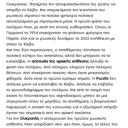
Ουκρανίας. Υποτίμησε την αποφασιστικότητα της Δύσης να
στηρίξει το Κίεβο. Και υπερεκτίμησε την ικανότητα του
ρωσικού στρατού να πετύχει γρήγορα πολιτικά
αποτελέσματα με στρατιωτικά μέσα. Η πρώτη φάση του
πολέμου ήταν, με αυτή την έννοια, καθοριστική. Οπως οι
Γερμανοί το 1914 επιχείρησαν να φτάσουν γρήγορα στο
Παρίσι, έτσι και οι ρωσικές δυνάμεις το 2022 κινήθηκαν με
στόχο το Κίεβο.
Και στις δύο περιπτώσεις, ο επιτιθέμενος πλησίασε το
πολιτικό κέντρο του αντιπάλου, αλλά δεν μπόρεσε να το
καταλάβει. Η
αποτυχία της αρχικής επίθεσης
άλλαξε τη
φύση του πολέμου. Από πόλεμος ελιγμών έγινε πόλεμος
θέσεων. Από επιχείρηση ταχείας νίκης έγινε μηχανισμός
φθοράς. Αυτό είναι το πρώτο κρίσιμο σημείο. Η
Ρωσία
δεν
απέτυχε μόνο να καταλάβει το Κίεβο. Απέτυχε να επιβάλει
το χρονοδιάγραμμα του πολέμου. Και από τη στιγμή που
έχασε το πλεονέκτημα του αιφνιδιασμού, μπήκε σε μια
σύγκρουση όπου το μέγεθος, τα αποθέματα, η βιομηχανική
παραγωγή, η αντοχή της κοινωνίας και η εξωτερική στήριξη
έγιναν πιο σημαντικά από την αρχική ταχύτητα.
Για την
Ουκρανία
, η απόκρουση της πρώτης ρωσικής
επίθεσης ήταν υπαρξιακή νίκη. Δεν ήταν, όμως, το τέλος της