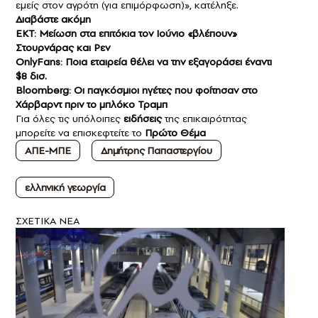
εμείς στον αγρότη (για επιμόρφωση)», κατέληξε.
Διαβάστε ακόμη
EKT: Μείωση στα επιτόκια τον Ιούνιο «βλέπουν»
Στουρνάρας και Ρεν
OnlyFans: Ποια εταιρεία θέλει να την εξαγοράσει έναντι
$8 δισ.
Bloomberg: Οι παγκόσμιοι ηγέτες που φοίτησαν στο
Χάρβαρντ πριν το μπλόκο Τραμπ
Για όλες τις υπόλοιπες
ειδήσεις
της επικαιρότητας
μπορείτε να επισκεφτείτε το
Πρώτο Θέμα
ΑΠΕ-ΜΠΕ
Δημήτρης Παπαστεργίου
ελληνική γεωργία
ΣXETIKA NEA