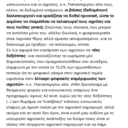
«σηκώνουν» και οι αγρότες, ο κ. Παπαστεργίου είπε πως,
πλέον, τα δεδομένα υπάρχουν,
οι βάσεις (δεδομένων)
διαλειτουργούν και χρειάζεται να δοθεί προσοχή, ώστε το
Δημόσιο να σταματήσει να ταλαιπωρεί τους αγρότες και
τους πολίτες γενικά,
ζητώντας τους στοιχεία, που μπορεί
να αντλήσει μόνο του. «Θέλει δουλειά, η γραφειοκρατία
είναι Λερναία Ύδρα, αλλά είμαστε αποφασισμένοι -και το
δείχνουμε με πράξεις- να πετύχουμε», τόνισε.
Σε ό,τι αφορά την κατάρτιση των αγροτών σε
νέες
δεξιότητες
-και σχολιάζοντας τα ευρήματα μίνι
δημοσκόπησης, που πραγματοποιήθηκε στο συνέδριο,
σύμφωνα με την οποία το 72,5% των ερωτηθέντων
πιστεύει ότι το ψηφιακό χάσμα στον αγροτικό τομέα
οφείλεται στην
έλλειψη ψηφιακής επιμόρφωσης των
αγροτών-
ο κ. Παπαστεργίου είπε: «Ήδη ξεκινήσαμε με
θεσμικούς φορείς και κοινωνικούς εταίρους ένα
πρόγραμμα, ύψους 62 εκατ. ευρώ για τις νέες δεξιότητες
(…) Δεν θυμάμαι να “κατέβηκε” κάποιος κοινωνικός
εταίρος με άμεση σχέση με την αγροτική παραγωγή, αλλά
ακόμα και αν αυτό δεν έγινε, είναι κοινή μας ευθύνη με το
υπουργείο Αγροτικής Ανάπτυξης να δούμε ποιες είναι οι
τάσεις στη σύγχρονη αγροτική παραγωγή και να πάμε