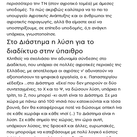
περισσότερο την ΤΝ (στον αγροτικό τομέα) με άμεσες
υποδομές. Το πώς ακριβώς καλύτερα να το πει το
υπουργείο Αγροτικής Ανάπτυξης και οι άνθρωποι της
αγροτικής παραγωγής, αλλά θα είμαστε εκεί να
υποστηρίξουμε, σε επίπεδο υποδομής, ό,τι ανάγκη
υπάρχει», γνωστοποίησε.
Στο Διάστημα η λύση για το
διαδίκτυο στην ύπαιθρο
Κληθείς να σχολιάσει την αδυναμία σύνδεσης στο
Διαδίκτυο, που υπάρχει σε πολλές αγροτικές περιοχές της
Ελλάδας, με αποτέλεσμα οι αγρότες ν’ αδυνατούν να
αξιοποιήσουν τα ψηφιακά εργαλεία, ο κ. Παπαστεργίου
«έδειξε» …στο Διάστημα: «Εκεί που δεν μπορούν οι δύο
συντεταγμένες, το Χ και το Ψ, να δώσουν λύση, υπάρχει η
τρίτη, το Ζ, που μπορεί -κι αυτή είναι το Διάστημα. Σε μια
χώρα με πάνω από 100 νησιά που κατοικούνται και τόσα
βουνά, δεν θα καταφέρουμε ποτέ να δώσουμε οπτική ίνα
σε κάθε χωράφι και κάθε νησί (…) Το Διάστημα είναι η
λύση. Σε κάθε σημείο της χώρας, την ώρα αυτή,
υπάρχουν λύσεις, της SpaceX και άλλες, ευρωπαϊκές,
που μπορούμε να κατεβάσουμε με πολύ λογικό κόστος