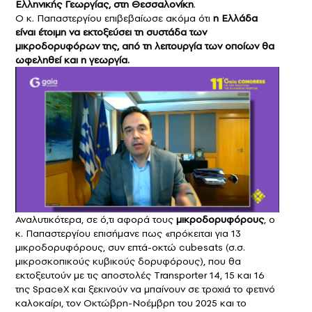
Ελληνικής Γεωργίας
, στη Θεσσαλονίκη
.
Ο κ. Παπαστεργίου επιβεβαίωσε ακόμα ότι
η Ελλάδα
είναι έτοιμη να εκτοξεύσει τη συστάδα των
μικροδορυφόρων της, από τη λειτουργία των οποίων θα
ωφεληθεί και η γεωργία.
Αναλυτικότερα, σε ό,τι αφορά τους
μικροδορυφόρους
, ο
κ. Παπαστεργίου επισήμανε πως «πρόκειται για 13
μικροδορυφόρους, συν επτά-οκτώ cubesats (σ.σ.
μικροσκοπικούς κυβικούς δορυφόρους), που θα
εκτοξευτούν με τις αποστολές Τransporter 14, 15 και 16
της SpaceX και ξεκινούν να μπαίνουν σε τροχιά το φετινό
καλοκαίρι, τον Οκτώβρη-Νοέμβρη του 2025 και το