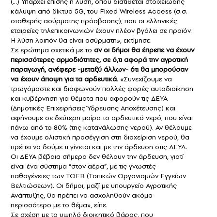
(…) Υπάρχει επίσης η λύση, όπου διατίθεται στοιχειώδης
κάλυψη από δίκτυο 5G, του Fixed Wireless Access (σ.σ.
σταθερής ασύρματης πρόσβασης), που οι ελληνικές
εταιρείες τηλεπικοινωνιών έχουν πλέον βγάλει σε προϊόν.
Η λύση λοιπόν θα είναι ασύρματη», εκτίμησε.
Σε ερώτημα σχετικά με το
αν οι δήμοι θα έπρεπε να έχουν
περισσότερες αρμοδιότητες, σε ό,τι αφορά την αγροτική
παραγωγή, ανέφερε -μεταξύ άλλων- ότι θα μπορούσαν
να έχουν άποψη για τα αρδευτικά
. «Συνεχίζουμε να
τρωγόμαστε και διαφωνούν πολλές φορές αυτοδιοίκηση
και κυβέρνηση για θέματα που αφορούν τις ΔΕΥΑ
(Δημοτικές Επιχειρήσεις Ύδρευσης Αποχέτευσης) και
αφήνουμε σε δεύτερη μοίρα το αρδευτικό νερό, που είναι
πάνω από το 80% (της κατανάλωσης νερού). Αν θέλουμε
να έχουμε ολιστική προσέγγιση στη διαχείριση νερού, θα
πρέπει να δούμε τι γίνεται και με την άρδευση στις ΔΕΥΑ.
Οι ΔΕΥΑ βέβαια σήμερα δεν θέλουν την άρδευση, γιατί
είναι ένα σύστημα “στον αέρα”, με τις γνωστές
παθογένειες των ΤΟΕΒ (Τοπικών Οργανισμών Εγγείων
Βελτιώσεων). Οι δήμοι, μαζί με υπουργείο Αγροτικής
Ανάπτυξης, θα πρέπει να ασχοληθούν ακόμα
περισσότερο με το θέμα», είπε.
Σε σχέση με το υψηλό διοικητικό βάρος, που