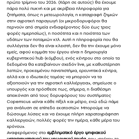
πρώτο τρίμηνο του 2026. (Χάρη σε αυτούς) θα έχουμε
πάρα πολύ πυκνή και με ακρίβεια πληροφορία για
ζητήματα, όπως η μετεωρολογία, η καταγραφή ζημιών
στην αγροτική παραγωγή (οι μικροδορυφόροι θα
περνούν από σημεία ενδιαφέροντος δύο έως τρεις
φορές ημερησίως), η ποσότητα και η ποιότητα των
υδάτων των ποταμιών κτλ. Αυτή η πληροφορία που θα
συλλέγεται δεν θα είναι κλειστή, δεν θα την έχουμε μόνο
εμείς, αφού κομμάτι του έργου είναι η δημιουργία
κυβερνητικού hub (κόμβου), ενός κέντρου στο οποίο τα
δεδομένα θα κατεβαίνουν σχεδόν live, με καθυστέρηση
λεπτών, προκειμένου πανεπιστήμια, ερευνητικά κέντρα,
αλλά και ο ιδιωτικός τομέας να μπορούν να τα
αξιοποιούν για την αγροτική καλλιέργεια», σημείωσε ο
υπουργός και πρόσθεσε πως, σήμερα, η διαθέσιμη
απεικόνιση από τους δορυφόρους του συστήματος
Copernicus «είναι κάθε πίξελ και μέτρο, ενώ εδώ πάμε
για ανάλυση σε επίπεδο εκατοστών. Μπορούμε να
δώσουμε λύσεις και να έχουμε πλήρη χαρατογράφηση
καλλιεργειών, πολλές φορές την ημέρα, κάθε μέρα του
χρόνου».
Αναφερόμενος στο
εμβληματικό έργο ψηφιακού
μετασχηματισμού του γεωργικού τομέα
, που «τρέχει» το