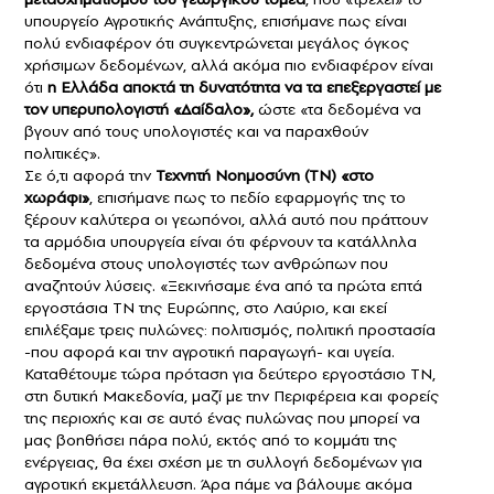
υπουργείο Αγροτικής Ανάπτυξης, επισήμανε πως είναι
πολύ ενδιαφέρον ότι συγκεντρώνεται μεγάλος όγκος
χρήσιμων δεδομένων, αλλά ακόμα πιο ενδιαφέρον είναι
ότι
η Ελλάδα αποκτά τη δυνατότητα να τα επεξεργαστεί με
τον υπερυπολογιστή «Δαίδαλο»,
ώστε «τα δεδομένα να
βγουν από τους υπολογιστές και να παραχθούν
πολιτικές».
Σε ό,τι αφορά την
Τεχνητή Νοημοσύνη (ΤΝ) «στο
χωράφι»
, επισήμανε πως το πεδίο εφαρμογής της το
ξέρουν καλύτερα οι γεωπόνοι, αλλά αυτό που πράττουν
τα αρμόδια υπουργεία είναι ότι φέρνουν τα κατάλληλα
δεδομένα στους υπολογιστές των ανθρώπων που
αναζητούν λύσεις. «Ξεκινήσαμε ένα από τα πρώτα επτά
εργοστάσια ΤΝ της Ευρώπης, στο Λαύριο, και εκεί
επιλέξαμε τρεις πυλώνες: πολιτισμός, πολιτική προστασία
-που αφορά και την αγροτική παραγωγή- και υγεία.
Καταθέτουμε τώρα πρόταση για δεύτερο εργοστάσιο ΤΝ,
στη δυτική Μακεδονία, μαζί με την Περιφέρεια και φορείς
της περιοχής και σε αυτό ένας πυλώνας που μπορεί να
μας βοηθήσει πάρα πολύ, εκτός από το κομμάτι της
ενέργειας, θα έχει σχέση με τη συλλογή δεδομένων για
αγροτική εκμετάλλευση. Άρα πάμε να βάλουμε ακόμα