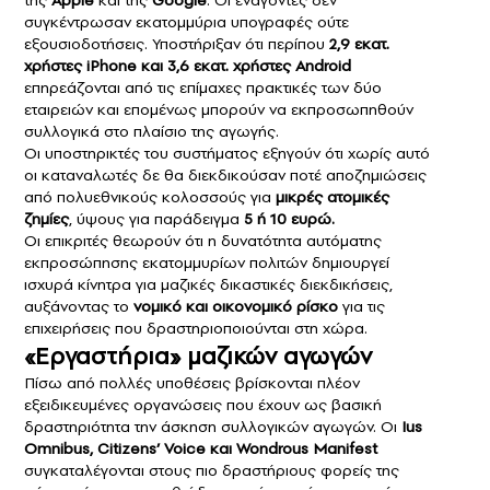
συγκέντρωσαν εκατομμύρια υπογραφές ούτε
εξουσιοδοτήσεις. Υποστήριξαν ότι περίπου
2,9 εκατ.
χρήστες iPhone και 3,6 εκατ. χρήστες Android
επηρεάζονται από τις επίμαχες πρακτικές των δύο
εταιρειών και επομένως μπορούν να εκπροσωπηθούν
συλλογικά στο πλαίσιο της αγωγής.
Οι υποστηρικτές του συστήματος εξηγούν ότι χωρίς αυτό
οι καταναλωτές δε θα διεκδικούσαν ποτέ αποζημιώσεις
από πολυεθνικούς κολοσσούς για
μικρές ατομικές
ζημίες
, ύψους για παράδειγμα
5 ή 10 ευρώ.
Οι επικριτές θεωρούν ότι η δυνατότητα αυτόματης
εκπροσώπησης εκατομμυρίων πολιτών δημιουργεί
ισχυρά κίνητρα για μαζικές δικαστικές διεκδικήσεις,
αυξάνοντας το
νομικό και οικονομικό ρίσκο
για τις
επιχειρήσεις που δραστηριοποιούνται στη χώρα.
«Εργαστήρια» μαζικών αγωγών
Πίσω από πολλές υποθέσεις βρίσκονται πλέον
εξειδικευμένες οργανώσεις που έχουν ως βασική
δραστηριότητα την άσκηση συλλογικών αγωγών. Οι
Ius
Omnibus, Citizens’ Voice και Wondrous Manifest
συγκαταλέγονται στους πιο δραστήριους φορείς της