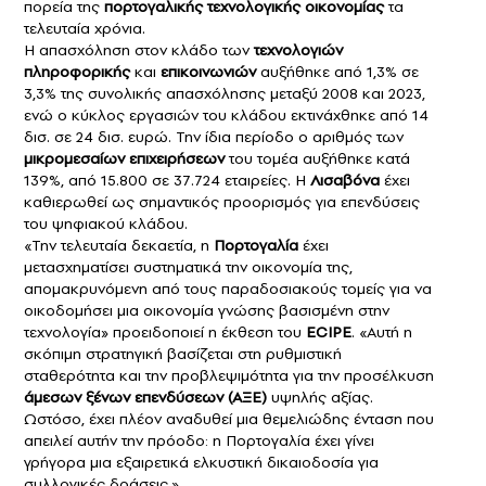
πορεία της
πορτογαλικής τεχνολογικής οικονομίας
τα
τελευταία χρόνια.
Η απασχόληση στον κλάδο των
τεχνολογιών
πληροφορικής
και
επικοινωνιών
αυξήθηκε από 1,3% σε
3,3% της συνολικής απασχόλησης μεταξύ 2008 και 2023,
ενώ ο κύκλος εργασιών του κλάδου εκτινάχθηκε από 14
δισ. σε 24 δισ. ευρώ. Την ίδια περίοδο ο αριθμός των
μικρομεσαίων επιχειρήσεων
του τομέα αυξήθηκε κατά
139%, από 15.800 σε 37.724 εταιρείες. Η
Λισαβόνα
έχει
καθιερωθεί ως σημαντικός προορισμός για επενδύσεις
του ψηφιακού κλάδου.
«Την τελευταία δεκαετία, η
Πορτογαλία
έχει
μετασχηματίσει συστηματικά την οικονομία της,
απομακρυνόμενη από τους παραδοσιακούς τομείς για να
οικοδομήσει μια οικονομία γνώσης βασισμένη στην
τεχνολογία» προειδοποιεί η έκθεση του
ECIPE
. «Αυτή η
σκόπιμη στρατηγική βασίζεται στη ρυθμιστική
σταθερότητα και την προβλεψιμότητα για την προσέλκυση
άμεσων ξένων επενδύσεων (ΑΞΕ)
υψηλής αξίας.
Ωστόσο, έχει πλέον αναδυθεί μια θεμελιώδης ένταση που
απειλεί αυτήν την πρόοδο: η Πορτογαλία έχει γίνει
γρήγορα μια εξαιρετικά ελκυστική δικαιοδοσία για
συλλογικές δράσεις.»