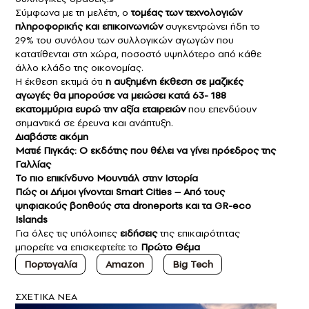
Σύμφωνα με τη μελέτη, ο
τομέας των τεχνολογιών
πληροφορικής και επικοινωνιών
συγκεντρώνει ήδη το
29% του συνόλου των συλλογικών αγωγών που
κατατίθενται στη χώρα, ποσοστό υψηλότερο από κάθε
άλλο κλάδο της οικονομίας.
Η έκθεση εκτιμά ότι
η αυξημένη έκθεση σε μαζικές
αγωγές θα μπορούσε να μειώσει κατά 63- 188
εκατομμύρια ευρώ την αξία εταιρειών
που επενδύουν
σημαντικά σε έρευνα και ανάπτυξη.
Διαβάστε ακόμη
Ματιέ Πιγκάς: Ο εκδότης που θέλει να γίνει πρόεδρος της
Γαλλίας
Το πιο επικίνδυνο Μουντιάλ στην Ιστορία
Πώς οι Δήμοι γίνονται Smart Cities – Από τους
ψηφιακούς βοηθούς στα droneports και τα GR-eco
Islands
Για όλες τις υπόλοιπες
ειδήσεις
της επικαιρότητας
μπορείτε να επισκεφτείτε το
Πρώτο Θέμα
Πορτογαλία
Amazon
Big Tech
ΣXETIKA NEA