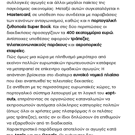
συλλογικές αγωγές και άλλοι μεγάλοι παίκτες της
παγκόσμιας οικονομίας. Μεταξύ αυτών συγκαταλέγεται η
Mastercard
, σε υπόθεση που συνδέεται με παραβιάσεις
των κανόνων ανταγωνισμού, καθώς και η
πορτογαλική
ζυθοποιία Super Bock
. Και στις δύο περιπτώσεις οι
διεκδικήσεις προσεγγίζουν τα
400 εκατομμύρια ευρώ
.
Αντίστοιχες υποθέσεις αφορούν
τράπεζες
,
τηλεπικοινωνιακούς παρόχους
και
αεροπορικές
εταιρείες.
Πώς όμως μια χώρα με πληθυσμό μικρότερο από
εκείνον πολλών ευρωπαϊκών πρωτευουσών κατάφερε
να μετατραπεί σε επίκεντρο ομαδικών αγωγών; Η
απάντηση βρίσκεται στο ιδιαίτερα
ευνοϊκό νομικό πλαίσιο
που έχει αναπτυχθεί τις τελευταίες δεκαετίες.
Σε αντίθεση με τις περισσότερες ευρωπαϊκές χώρες, το
πορτογαλικό σύστημα λειτουργεί με τη λογική του
«opt-
out»
, επιτρέποντας σε οργανώσεις καταναλωτών να
εκπροσωπούν αυτόματα ολόκληρες κατηγορίες πολιτών
(όπως όλοι οι χρήστες μιας πλατφόρμας ή οι πελάτες
μιας τράπεζας), εκτός αν οι ίδιοι δηλώσουν ότι επιθυμούν
να εξαιρεθούν από τη διαδικασία.
Χαρακτηριστικό παράδειγμα αποτελούν οι αγωγές κατά
της
Apple
και της
Google
. Οι ενάγοντες δεν