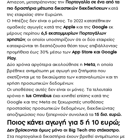
Amazon, μετατρέποντας την
Πορτογαλία σε ένα από τα
πιο δραστήρια μέτωπα δικαστικών διεκδικήσεων
κατά
της εταιρείας στην Ευρώπη.
Ο Μπέζος δεν είναι ο μόνος. Το 2022 κατατέθηκαν
ομαδικές αγωγές κατά της
Apple
και της
Google
εκ
μέρους περίπου
6,5 εκατομμυρίων Πορτογάλων
χρηστών
, οι οποίοι υποστηρίζουν ότι οι δύο εταιρείες
καταχρώνται τη δεσπόζουσα θέση τους επιβάλλοντας
προμήθεια έως 30% μέσω των
App Store και Google
Play.
Δύο χρόνια αργότερα ακολούθησε η
Meta
, η οποία
βρέθηκε αντιμέτωπη με αγωγή για ζητήματα που
σχετίζονται με τα δικαιώματα των καταναλωτών και τη
χρήση προσωπικών δεδομένων.
Οι υποθέσεις αυτές δεν είναι οι μόνες. Τα τελευταία
χρόνια η
Ius Omnibus
έχει κινηθεί επίσης κατά της
Google και της Meta σε ξεχωριστές υποθέσεις
προστασίας προσωπικών δεδομένων, διεκδικώντας
αποζημιώσεις που ξεπερνούν συνολικά τα
15 δισ. ευρώ.
Ποιος κάνει αγωγή για 5 ή 10 ευρώ;
Δεν βρίσκονται όμως μόνο οι Big Tech στο στόχαστρο.
Στα πορτογαλικά δικαστήρια έχουν βρεθεί αντιμέτωποι με