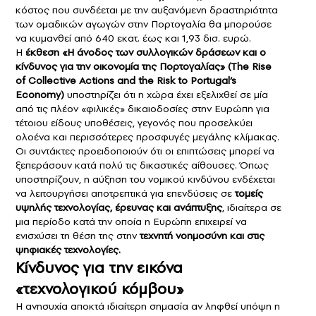
κόστος που συνδέεται με την αυξανόμενη δραστηριότητα
των ομαδικών αγωγών στην Πορτογαλία θα μπορούσε
να κυμανθεί από 640 εκατ. έως και 1,93 δισ. ευρώ.
Η
έκθεση «Η άνοδος των συλλογικών δράσεων και ο
κίνδυνος για την οικονομία της Πορτογαλίας» (The Rise
of Collective Actions and the Risk to Portugal’s
Economy)
υποστηρίζει ότι η χώρα έχει εξελιχθεί σε μία
από τις πλέον «φιλικές» δικαιοδοσίες στην Ευρώπη για
τέτοιου είδους υποθέσεις, γεγονός που προσελκύει
ολοένα και περισσότερες προσφυγές μεγάλης κλίμακας.
Οι συντάκτες προειδοποιούν ότι οι επιπτώσεις μπορεί να
ξεπεράσουν κατά πολύ τις δικαστικές αίθουσες. Όπως
υποστηρίζουν, η αύξηση του νομικού κινδύνου ενδέχεται
να λειτουργήσει αποτρεπτικά για επενδύσεις σε
τομείς
υψηλής τεχνολογίας, έρευνας και ανάπτυξης
, ιδιαίτερα σε
μια περίοδο κατά την οποία η Ευρώπη επιχειρεί να
ενισχύσει τη θέση της στην
τεχνητή νοημοσύνη και στις
ψηφιακές τεχνολογίες.
Κίνδυνος για την εικόνα
«τεχνολογικού κόμβου»
Η ανησυχία αποκτά ιδιαίτερη σημασία αν ληφθεί υπόψη η