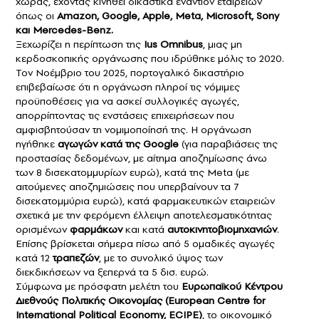
χώρας, έχοντας κινηθεί δικαστικά εναντίον εταιρειών
όπως οι
Amazon, Google, Apple, Meta, Microsoft, Sony
και Mercedes-Benz.
Ξεχωρίζει η περίπτωση της
Ius Omnibus
, μιας μη
κερδοσκοπικής οργάνωσης που ιδρύθηκε μόλις το 2020.
Τον Νοέμβριο του 2025, πορτογαλικό δικαστήριο
επιβεβαίωσε ότι η οργάνωση πληροί τις νόμιμες
προϋποθέσεις για να ασκεί συλλογικές αγωγές,
απορρίπτοντας τις ενστάσεις επιχειρήσεων που
αμφισβητούσαν τη νομιμοποίησή της. Η οργάνωση
ηγήθηκε
αγωγών κατά της Google
(για παραβιάσεις της
προστασίας δεδομένων, με αίτημα αποζημίωσης άνω
των 8 δισεκατομμυρίων ευρώ), κατά της Meta (με
αιτούμενες αποζημιώσεις που υπερβαίνουν τα 7
δισεκατομμύρια ευρώ), κατά φαρμακευτικών εταιρειών
σχετικά με την φερόμενη έλλειψη αποτελεσματικότητας
ορισμένων
φαρμάκων
και κατά
αυτοκινητοβιομηχανιών
.
Επίσης βρίσκεται σήμερα πίσω από 5 ομαδικές αγωγές
κατά 12
τραπεζών
, με το συνολικό ύψος των
διεκδικήσεων να ξεπερνά τα 5 δισ. ευρώ.
Σύμφωνα με πρόσφατη μελέτη του
Ευρωπαϊκού Κέντρου
Διεθνούς Πολιτικής Οικονομίας (European Centre for
International Political Economy, ECIPE)
, το οικονομικό