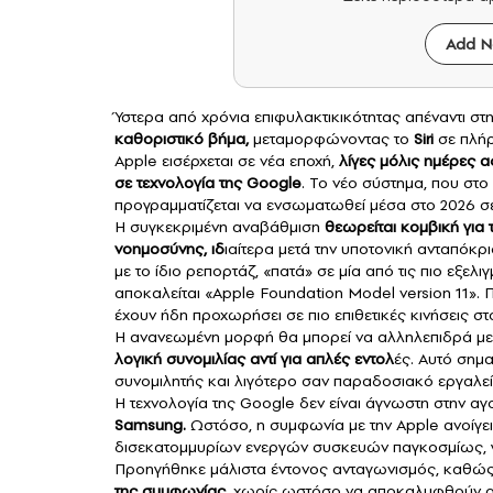
Add N
Ύστερα από χρόνια επιφυλακτικικότητας απέναντι στη
καθοριστικό βήμα,
μεταμορφώνοντας το
Siri
σε πλή
Apple εισέρχεται σε νέα εποχή,
λίγες μόλις ημέρες αφ
σε τεχνολογία της Google
. Το νέο σύστημα, που στ
προγραμματίζεται να ενσωματωθεί μέσα στο 2026 σ
Η συγκεκριμένη αναβάθμιση
θεωρείται κομβική για 
νοημοσύνης, ιδ
ιαίτερα μετά την υποτονική ανταπόκ
με το ίδιο ρεπορτάζ, «πατά» σε μία από τις πιο εξελ
αποκαλείται «Apple Foundation Model version 11». Π
έχουν ήδη προχωρήσει σε πιο επιθετικές κινήσεις σ
Η ανανεωμένη μορφή θα μπορεί να αλληλεπιδρά με
λογική συνομιλίας αντί για απλές εντολ
ές. Αυτό σημ
συνομιλητής και λιγότερο σαν παραδοσιακό εργαλε
Η τεχνολογία της Google δεν είναι άγνωστη στην α
Samsung.
Ωστόσο, η συμφωνία με την Apple ανοίγε
δισεκατομμυρίων ενεργών συσκευών παγκοσμίως, γε
Προηγήθηκε μάλιστα έντονος ανταγωνισμός, καθώς
της συμφωνίας,
χωρίς ωστόσο να αποκαλυφθούν οι 