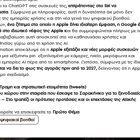
ει το ChatGPT στις συσκευές της
, επιτρέποντας στο Siri να
ματα
. Σύμφωνα με πληροφορίες, αυτή η δυνατότητα όχι μόνο δεν
ς της εμπειρίας χρήσης και στη νέα γενιά του ψηφιακού βοηθού.
ων,
ένα ζήτημα στο οποίο η Apple δίνει ιδιαίτερη έμφαση, η Google έ
κά στο ιδιωτικό νέφος της Apple κ
αι θα συμμορφώνεται πλήρως με τ
ιαβεβαίωση αυτή αποσκοπεί στο να καθησυχάσει χρήστες και
θησίας γύρω από τη χρήση της ΑΙ.
mation αποκάλυψε ότι η
Apple εξετάζει και νέες μορφές συσκευών
μια «έξυπνη» pin εξοπλισμένη με κάμερες, ηχείο, μικρόφωνα και
 εμπειρίες ΑΙ πέρα από το smartphone. Ωστόσο, σύμφωνα με τις ίδι
αι να δει το φως της αγοράς πριν από το 2027,
δείχνοντας ότι η App
σμο σχεδιασμό.
ραμπ και στρατιωτική ετοιμότητα (tweets)
υ χώρου στην εταιρεία που έσκαψε το Σαρακήνικο για το ξενοδοχεί
– Στο τραπέζι οι πρότυπες προτάσεις και οι επεκτάσεις της Αττικής
ορείτε να επισκεφτείτε το
Πρώτο Θέμα
ψηφιακοί βοηθοί