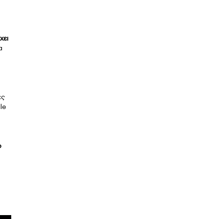
χει
α
ες
le
ο