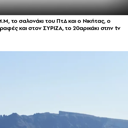
.Μ, το σαλονάκι του ΠτΔ και ο Νικήτας, ο
ραφές και στον ΣΥΡΙΖΑ, το 20αρικάκι στην tv