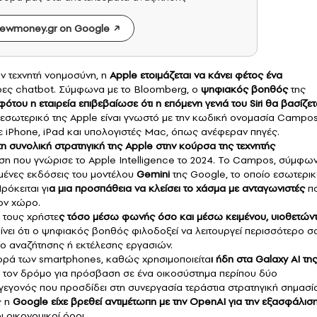
ewmoney.gr on Google
ν τεχνητή νοημοσύνη, η
Apple ετοιμάζεται να κάνει φέτος ένα
ρες chatbot. Σύμφωνα με το Bloomberg, ο
ψηφιακός βοηθός
της
ότου η εταιρεία επιβεβαίωσε ότι η επόμενη γενιά του Siri θα βασίζετ
ο εσωτερικό της Apple είναι γνωστό με την κωδική ονομασία Campos
ε iPhone, iPad και υπολογιστές Mac, όπως ανέφεραν πηγές.
τη συνολική στρατηγική της Apple στην κούρσα της τεχνητής
ριση που γνώρισε το Apple Intelligence το 2024. Το Campos, σύμφω
ιγμένες εκδόσεις του μοντέλου
Gemini
της Google, το οποίο εσωτερι
ρόκειται γι
α μια προσπάθεια να κλείσει το χάσμα με ανταγωνιστές
π
τον χώρο.
 τους χρήστε
ς τόσο μέσω φωνής όσο και μέσω κειμένου, υιοθετών
αίνει ότι ο ψηφιακός βοηθός φιλοδοξεί να λειτουργεί περισσότερο σ
ίο αναζήτησης ή εκτέλεσης εργασιών.
γορά των smartphones, καθώς χρησιμοποιείτα
ι ήδη στα Galaxy AI τη
ι τον δρόμο για πρόσβαση σε ένα οικοσύστημα περίπου δύο
γονός που προσδίδει στη συνεργασία τεράστια στρατηγική σημασία
 η
Google είχε βρεθεί αντιμέτωπη με την OpenAI για την εξασφάλισ
οικονομικοί όροι.