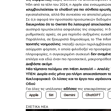
Ήδη από τα τέλη του 2024, η Apple είχε ενσωματώσ
«συμβουλεύεται» το chatbot για πιο σύνθετα ερωτή
εγκαταλείπεται, αλλά θα συνεχίσει να αποτελεί μέρο
Σε ό,τι αφορά την προστασία προσωπικών δεδομέν
διευκρινίσει ότι το Gemini θα λειτουργεί αποκλειστι
αυστηρά πρωτόκολλα ασφαλείας της εταιρείας. Η δ
ρυθμιστικές αρχές, σε μια περίοδο αυξημένης ευαισ
Παράλληλα, σε ξεχωριστό δημοσίευμα, το The Infor
τεχνητής νοημοσύνης.
Μεταξύ αυτών περιλαμβάνεται 
ασύρματη φόρτιση, η οποία φιλοδοξεί να προσφέρει
πληροφορίες, η συγκεκριμένη συσκευή
δεν αναμένετ
επιλέγει και εδώ έναν πιο προσεκτικό, μακροπρόθε
Διαβάστε ακόμη
Νέα τύμπανα πολέμου στη Μέση Ανατολή – Απειλές Τ
ΥΠΕΝ: Διορία ενός μήνα για πλήρη αποκατάσταση το
Κυκλοφοριακό: Οι λύσεις και τα έργα που «τρέχουν» 
Οδού
Για όλες τις υπόλοιπες
ειδήσεις
της επικαιρότητας μπ
Apple
Siri
Gemini
ChatGPT
ΣXETIKA NEA