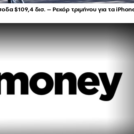
σοδα $109,4 δισ. – Ρεκόρ τριμήνου για τα iPhon