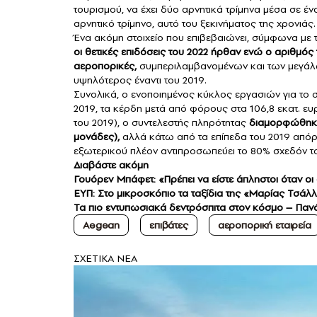
τουρισμού, να έχει δύο αρνητικά τρίμηνα μέσα σε έν
αρνητικό τρίμηνο, αυτό του ξεκινήματος της χρονιάς.
Ένα ακόμη στοιχείο που επιβεβαιώνει, σύμφωνα με τη
οι θετικές επιδόσεις του 2022 ήρθαν ενώ ο αριθμ
αεροπορικές,
συμπεριλαμβανομένων και των μεγάλων
υψηλότερος έναντι του 2019.
Συνολικά, ο ενοποιημένος κύκλος εργασιών για το 
2019, τα κέρδη μετά από φόρους στα 106,8 εκατ. ευ
του 2019), ο συντελεστής πληρότητας
διαμορφώθηκε 
μονάδες),
αλλά κάτω από τα επίπεδα του 2019 απόρρ
εξωτερικού πλέον αντιπροσωπεύει το 80% σχεδόν τ
Διαβάστε ακόμη
Γουόρεν Μπάφετ: «Πρέπει να είστε άπληστοι όταν οι 
ΕΥΠ: Στο μικροσκόπιο τα ταξίδια της «Μαρίας Τσάλ
Τα πιο εντυπωσιακά δεντρόσπιτα στον κόσμο – Πανά
Aegean
επιβάτες
αεροπορική εταιρεία
ΣXETIKA NEA