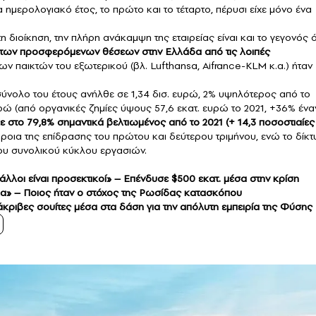
α ημερολογιακό έτος, το πρώτο και το τέταρτο, πέρυσι είχε μόνο ένα
 διοίκηση, την πλήρη ανάκαμψη της εταιρείας είναι και το γεγονός ό
ός των προσφερόμενων θέσεων στην Ελλάδα από τις λοιπές
 παικτών του εξωτερικού (βλ. Lufthansa, Aifrance-KLM κ.α.) ήταν
σύνολο του έτους ανήλθε σε 1,34 δισ. ευρώ, 2% υψηλότερος από το
ρώ (από οργανικές ζημίες ύψους 57,6 εκατ. ευρώ το 2021, +36% έναν
στο 79,8% σημαντικά βελτιωμένος από το 2021 (+ 14,3 ποσοστιαίες
οια της επίδρασης του πρώτου και δεύτερου τριμήνου, ενώ το δίκτ
ου συνολικού κύκλου εργασιών.
άλλοι είναι προσεκτικοί» – Επένδυσε $500 εκατ. μέσα στην κρίση
λα» – Ποιος ήταν ο στόχος της Ρωσίδας κατασκόπου
κριβες σουίτες μέσα στα δάση για την απόλυτη εμπειρία της Φύσης