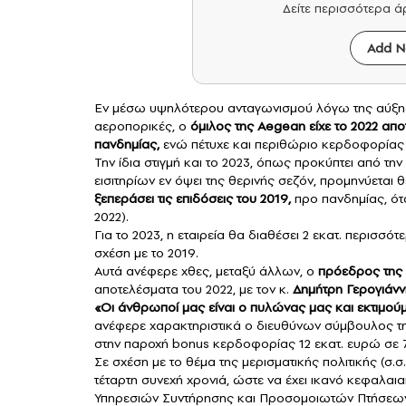
Δείτε περισσότερα 
Add N
Eν μέσω υψηλότερου ανταγωνισμού λόγω της αύξησ
αεροπορικές, o
όμιλος της Aegean είχε το 2022 απ
πανδημίας
,
ενώ πέτυχε και περιθώριο κερδοφορίας
Την ίδια στιγμή και το 2023, όπως προκύπτει από τη
εισιτηρίων εν όψει της θερινής σεζόν, προμηνύεται θ
ξεπεράσει τις επιδόσεις του 2019,
προ πανδημίας, όταν
2022).
Για το 2023, η εταιρεία θα διαθέσει 2 εκατ. περισσό
σχέση με το 2019.
Αυτά ανέφερε χθες, μεταξύ άλλων, ο
πρόεδρος της
αποτελέσματα του 2022, με τον κ.
Δημήτρη Γερογιάνν
«Οι άνθρωποί μας είναι ο πυλώνας μας και εκτιμούμ
ανέφερε χαρακτηριστικά ο διευθύνων σύμβουλος τ
στην παροχή bonus κερδοφορίας 12 εκατ. ευρώ σε 
Σε σχέση με το θέμα της μερισματικής πολιτικής (σ.σ
τέταρτη συνεχή χρονιά, ώστε να έχει ικανό κεφαλαι
Υπηρεσιών Συντήρησης και Προσομοιωτών Πτήσεων τ