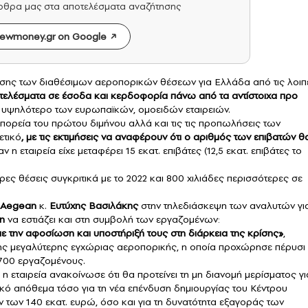
άρθρα μας στα αποτελέσματα αναζήτησης
ewmoney.gr on Google
ης των διαθέσιμων αεροπορικών θέσεων για Ελλάδα από τις λοιπ
οτελέσματα σε έσοδα και κερδοφορία πάνω από τα αντίστοιχα προ
 υψηλότερο των ευρωπαϊκών, ομοειδών εταιρειών.
ν πορεία του πρώτου διμήνου αλλά και τις τις προπωλήσεις των
ετικό
, με τις εκτιμήσεις να αναφέρουν ότι ο αριθμός των
επιβατών
θ
 η εταιρεία είχε μεταφέρει 15 εκατ. επιβάτες (12,5 εκατ. επιβάτες το
τερες θέσεις συγκριτικά με το 2022 και 800 χιλιάδες περισσότερες σε
 Aegean
κ.
Ευτύχης Βασιλάκης
στην τηλεδιάσκεψη των αναλυτών γι
η
να εστιάζει και στη συμβολή των εργαζομένων:
ε την αφοσίωση και υποστήριξή τους στη διάρκεια της κρίσης»
,
ης μεγαλύτερης εγχώριας αεροπορικής, η οποία προχώρησε πέρυσι
700 εργαζομένους.
. η εταιρεία ανακοίνωσε ότι θα προτείνει τη μη διανομή μερίσματος γι
ακό απόθεμα τόσο για τη νέα επένδυση δημιουργίας του Κέντρου
ων 140 εκατ. ευρώ, όσο και για τη δυνατότητα εξαγοράς των