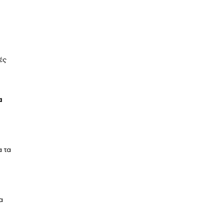
ές
α
α τα
α