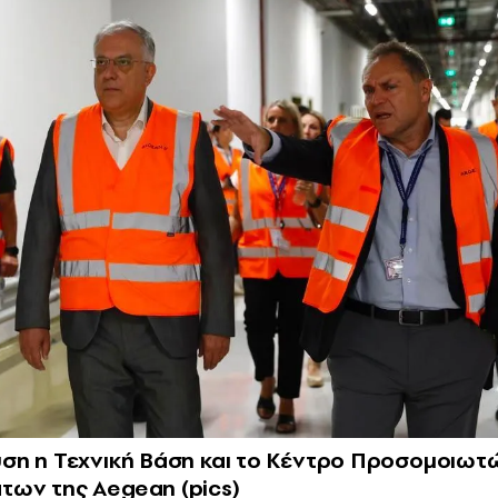
ση η Τεχνική Βάση και το Κέντρο Προσομοιωτ
των της Aegean (pics)