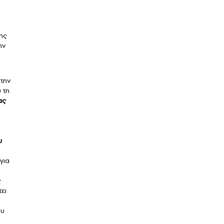
σης
ην
την
 τη
ας
υ
για
ς
ει
ου