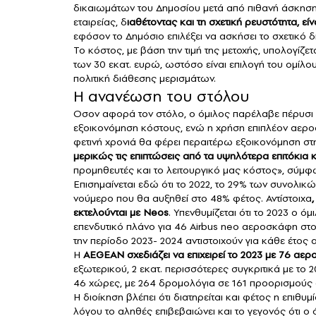
δικαιωμάτων του Δημοσίου μετά από πιθανή άσκηση 
εταιρείας, δ
ιαθέτοντας και τη σχετική ρευστότητα, εί
εφόσον το Δημόσιο επιλέξει να ασκήσει το σχετικό δ
Το κόστος, με βάση την τιμή της μετοχής, υπολογίζετ
των 30 εκατ. ευρώ, ωστόσο είναι επιλογή του ομίλου
πολιτική διάθεσης μερισμάτων.
Η ανανέωση του στόλου
Οσον αφορά τον στόλο, ο όμιλος παρέλαβε πέρυσι
εξοικονόμηση κόστους, ενώ η χρήση επιπλέον αερο
φετινή χρονιά θα φέρει περαιτέρω εξοικονόμηση 
μερικώς τις επιπτώσεις από τα υψηλότερα επιτόκια
προμηθευτές και το λειτουργικό μας κόστος», σύμφω
Επισημαίνεται εδώ ότι το 2022, το 29% των συνολι
νούμερο που θα αυξηθεί στο 48% φέτος. Αντίστοιχα
εκτελούνται με Neos
. Yπενθυμίζεται ότι το 2023 ο 
επενδυτικό πλάνο για 46 Airbus neo αεροσκάφη στο
την περίοδο 2023- 2024 αντιστοιχούν για κάθε έτος 
Η
AEGEAN
σχεδιάζει να επιχειρεί το 2023 με 76 αερ
εξωτερικού, 2 εκατ. περισσότερες συγκριτικά με το 
46 χώρες, με 264 δρομολόγια σε 161 προορισμούς 
Η διοίκηση βλέπει ότι διατηρείται και φέτος η επιθυμ
λόγου το αληθές επιβεβαιώνει και το γεγονός ότι ο 