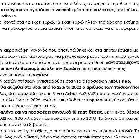
των warrants που κατέχει) ο κ. Βασιλάκης ανέφερε ότι πρόθεση της
ναι πράγματι να αγοράσει τα warrants μέσα στο καλοκαίρι,
τον Ιούλιο,
ικαίωμα.
αι κοντά στα 42 εκατ. ευρώ, 12 εκατ. ευρώ πλέον της αρχικής εκτίμη
 να προχωρήσει σε μία τέτοια κίνηση κι εν συνεχεία να επαναφέρει τ
 9 αεροσκάφη, γεγονός που αποτυπώθηκε και στα αποτελέσματα με 
σκαφών νέας τεχνολογίας για μεγαλύτερο μέρος του πτητικού έργου
στην κατανάλωση καυσίμου ανά προσφερόμενη θέση «
αντισταθμίζοντ
 και τον πληθωρισμό σε όλη την Ευρώπη π
ου επηρεάζουν τους
να με τον κ. Γερογιάννη.
κών ωρών πτήσεων αντιστοιχούσε στα νέα αεροσκάφη Airbus neo,
, θα αυξηθεί στο 33% από το 22% το 2022 ο αριθμός των πτήσεων πο
όμιλος θα παραλάβει ακόμη 9 νέα Airbus A320/321neo συνεχίζοντας το
 στόλο έως το 2026, ενώ οι επιπρόσθετες κεφαλαιουχικές δαπάνες 
από 100 έως 120 εκατ. ευρώ.
οπλάνα και να προσφέρει συνολικά 18 εκατ. θέσεις,
με 11 εκατ. θέσει
2022 και 800 χιλιάδες περισσότερες από το 2019. Το δίκτυο θα καλύπτ
από συνολικά 8 βάσεις.
ία του κοινού για ταξίδια, η οποία ήταν έντονη την περυσινή χρονιά: Τ
όμιλος ενώ είθισται, λόγω της έντονης εποχικότητας του ελληνικού