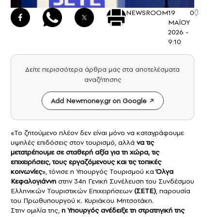
NEWSROOM
19
0
ΜΑΪΟΥ
2026 -
9:10
Δείτε περισσότερα άρθρα μας στα αποτελέσματα
αναζήτησης
Add Newmoney.gr on Google
«Το ζητούμενο πλέον δεν είναι μόνο να καταγράφουμε
υψηλές επιδόσεις στον τουρισμό, αλλά
να τις
μετατρέπουμε σε σταθερή αξία για τη χώρα, τις
επιχειρήσεις, τους εργαζόμενους και τις τοπικές
κοινωνίες
», τόνισε η Υπουργός Τουρισμού κα
Όλγα
Κεφαλογιάννη
στην 34η Γενική Συνέλευση του Συνδέσμου
Ελληνικών Τουριστικών Επιχειρήσεων
(ΣΕΤΕ)
, παρουσία
του Πρωθυπουργού κ. Κυριάκου Μητσοτάκη.
Στην ομιλία της,
η
Υπουργός
ανέδειξε τη στρατηγική της