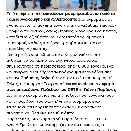
Σε ό,τι αφορά στις
επενδύσεις με χρηματοδότηση από το
Ταμείο Ανάκαμψης και Ανθεκτικότητας
, υπογράμμισε ότι
υλοποιούνται σημαντικά έργα για την αναβάθμιση ειδικών
μορφών τουρισμού, όπως μαρίνες, χιονοδρομικά κέντρα,
καταδυτικά αξιοθέατα και εγκαταστάσεις ιαματικού
τουρισμού, καθώς και έργα προσβασιμότητας σε
παραλίες της χώρας.
Ιδιαίτερη έμφαση έδωσε η κα Κεφαλογιάννη στο
ανθρώπινο δυναμικό του ελληνικού τουρισμού,
σημειώνοντας ότι περισσότεροι από 18.000 εργαζόμενοι
και άνεργοι ολοκλήρωσαν πρόγραμμα επανειδίκευσης
και αναβάθμισης δεξιοτήτων στον τομέα του τουρισμού.
Τέλος, η Υπουργός Τουρισμού
έκανε ιδιαίτερη αναφορά
στον απερχόμενο Πρόεδρο του ΣΕΤΕ κ. Γιάννη Παράσχη,
τον οποίο ευχαρίστησε για την πολυετή συνεργασία τους
και τη συμβολή του στον ελληνικό τουρισμό, ενώ
επισήμανε ότι υπηρέτησε τον κλάδο με αφοσίωση,
συνέπεια και θεσμική υπευθυνότητα.
Παράλληλα, συνεχάρη τη νέα Πρόεδρο του ΣΕΤΕ κα
Αγάπη Σμπώκου, υπογραμμίζοντας ότι η εμπειρία, η
γνώση της αγοράς και η θεσμική της αντίληψη αποτελούν