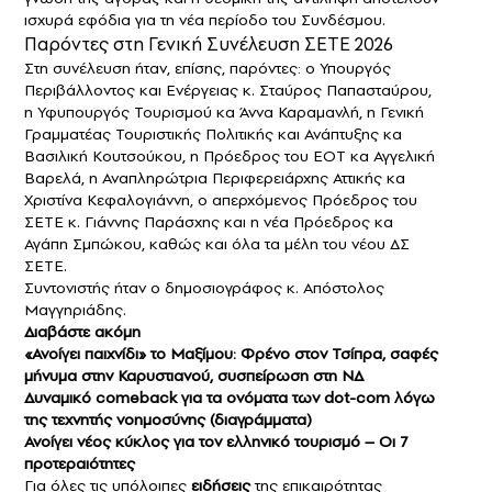
ισχυρά εφόδια για τη νέα περίοδο του Συνδέσμου.
Παρόντες στη Γενική Συνέλευση ΣΕΤΕ 2026
Στη συνέλευση ήταν, επίσης, παρόντες: ο Υπουργός
Περιβάλλοντος και Ενέργειας κ. Σταύρος Παπασταύρου,
η Υφυπουργός Τουρισμού κα Άννα Καραμανλή, η Γενική
Γραμματέας Τουριστικής Πολιτικής και Ανάπτυξης κα
Βασιλική Κουτσούκου, η Πρόεδρος του ΕΟΤ κα Αγγελική
Βαρελά, η Αναπληρώτρια Περιφερειάρχης Αττικής κα
Χριστίνα Κεφαλογιάννη, ο απερχόμενος Πρόεδρος του
ΣΕΤΕ κ. Γιάννης Παράσχης και η νέα Πρόεδρος κα
Αγάπη Σμπώκου, καθώς και όλα τα μέλη του νέου ΔΣ
ΣΕΤΕ.
Συντονιστής ήταν ο δημοσιογράφος κ. Απόστολος
Μαγγηριάδης.
Διαβάστε ακόμη
«Ανοίγει παιχνίδι» το Μαξίμου: Φρένο στον Τσίπρα, σαφές
μήνυμα στην Καρυστιανού, συσπείρωση στη ΝΔ
Δυναμικό comeback για τα ονόματα των dot-com λόγω
της τεχνητής νοημοσύνης (διαγράμματα)
Ανοίγει νέος κύκλος για τον ελληνικό τουρισμό – Οι 7
προτεραιότητες
Για όλες τις υπόλοιπες
ειδήσεις
της επικαιρότητας