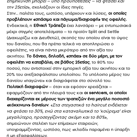
επιμήκυνση μπορεί – υπό προϋποθέσεις – να φτάσει και
την 25ετία
», σχολιάζουν οι ίδιες πηγές.
Στην… παλέτα τους, ωστόσο, υπάρχουν και λύσεις,
οι οποίες
προβλέπουν «σπάσιμο και πάγωμα/διαγραφή» της οφειλής.
Ενδεικτικά, η
Εθνική Τράπεζα
έχει λανσάρει – με εντυπωσιακά
μέχρι στιγμής αποτελέσματα – το προϊόν Split and Settle
(Διαχωρίζω και Διευθετώ), σκοπός του οποίου είναι το ύψος
του δανείου, που θα πρέπει τελικά να αποπληρώσει ο
οφειλέτης, να είναι πάντα μικρότερο από την αξία του
ακινήτου.
Το δάνειο, δηλαδή, «σπάει» σε δύο μέρη, με τον
οφειλέτη να καταβάλει, σε βάθος 25ετίας
, το 80% του
ποσού, που αντιστοιχεί στην εμπορική αξία του ακινήτου και το
20% του ανεξασφάλιστου υπολοίπου. Το υπόλοιπο μέρος του
δανείου «παγώνει» και διαγράφεται στο σύνολό του.
Πολιτική διαγραφών
– όταν και εφόσον χρειάζεται –
εφαρμόζουν από την πλευρά τους και
οι servicers, οι οποίοι
διαχειρίζονται εκ μέρους των τραπεζών ένα μεγάλο ποσοστό
«κόκκινων» δανείων
. «
Στα στεγαστικά το haircut ενδέχεται
να φτάσει το 30%, ενώ στα καταναλωτικά το ‘κούρεμα’ είναι
μεγαλύτερο, προσεγγίζοντας ακόμη και το 80%
»,
σημειώνουν στελέχη των επίμαχων εταιρειών,
υπογραμμίζοντας, ωστόσο, πως «κλειδί» παραμένει η ύπαρξη
ή μη εξασφαλίσεων.