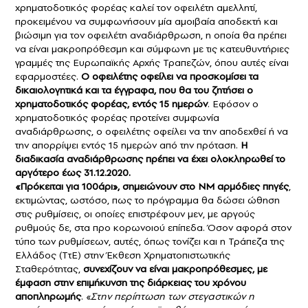
χρηματοδοτικός φορέας καλεί τον οφειλέτη αμελλητί,
προκειμένου να συμφωνήσουν μία αμοιβαία αποδεκτή και
βιώσιμη για τον οφειλέτη αναδιάρθρωση, η οποία θα πρέπει
να είναι μακροπρόθεσμη και σύμφωνη με τις κατευθυντήριες
γραμμές της Ευρωπαϊκής Αρχής Τραπεζών, όπου αυτές είναι
εφαρμοστέες.
Ο οφειλέτης οφείλει να προσκομίσει τα
δικαιολογητικά και τα έγγραφα, που θα του ζητήσει ο
χρηματοδοτικός φορέας, εντός 15 ημερών
. Εφόσον ο
χρηματοδοτικός φορέας προτείνει συμφωνία
αναδιάρθρωσης, ο οφειλέτης οφείλει να την αποδεχθεί ή να
την απορρίψει εντός 15 ημερών από την πρόταση.
Η
διαδικασία αναδιάρθρωσης πρέπει να έχει ολοκληρωθεί το
αργότερο έως 31.12.2020.
«Πρόκειται για 100άρι», σημειώνουν στο ΝΜ αρμόδιες πηγές
,
εκτιμώντας, ωστόσο, πως το πρόγραμμα θα δώσει ώθηση
στις ρυθμίσεις, οι οποίες επιστρέφουν μεν, με αργούς
ρυθμούς δε, στα προ κορωνοιού επίπεδα. Όσον αφορά στον
τύπο των ρυθμίσεων, αυτές, όπως τονίζει και η Τράπεζα της
Ελλάδος (ΤτΕ) στην Έκθεση Χρηματοπιστωτικής
Σταθερότητας,
συνεχίζουν να είναι μακροπρόθεσμες, με
έμφαση στην επιμήκυνση της διάρκειας του χρόνου
αποπληρωμής
. «
Στην περίπτωση των στεγαστικών η