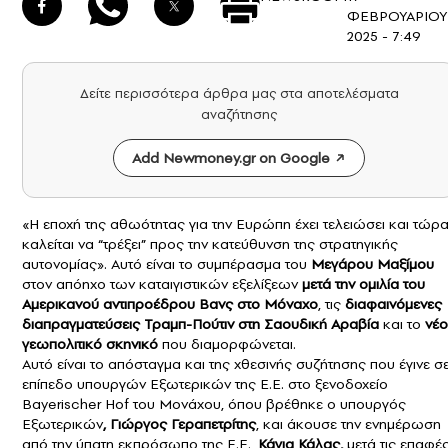
ΦΕΒΡΟΥΑΡΙΟΥ
2025 - 7:49
Δείτε περισσότερα άρθρα μας στα αποτελέσματα
αναζήτησης
Add Newmoney.gr on Google
«Η εποχή της αθωότητας για την Ευρώπη έχει τελειώσει και τώρ
καλείται να “τρέξει” προς την κατεύθυνση της στρατηγικής
αυτονομίας». Αυτό είναι το συμπέρασμα του
Μεγάρου Μαξίμου
στον απόηχο των καταιγιστικών εξελίξεων
μετά την ομιλία του
Αμερικανού αντιπροέδρου Βανς στο Μόναχο
, τι
ς
διαφαινόμενες
διαπραγματεύσεις Τραμπ-Πούτιν στη Σαουδική Αραβία
και το
νέο
γεωπολιτικό σκηνικό
που διαμορφώνεται.
Αυτό είναι το απόσταγμα και της χθεσινής συζήτησης που έγινε σ
επίπεδο υπουργών Εξωτερικών της Ε.Ε. στο ξενοδοχείο
Bayerischer Hof του Μονάχου, όπου βρέθηκε ο υπουργός
Εξωτερικών
, Γιώργος Γεραπετρίτης
, και άκουσε την ενημέρωση
από την ύπατη εκπρόσωπο της Ε.Ε.,
Κάγια Κάλας,
μετά τις επαφέ