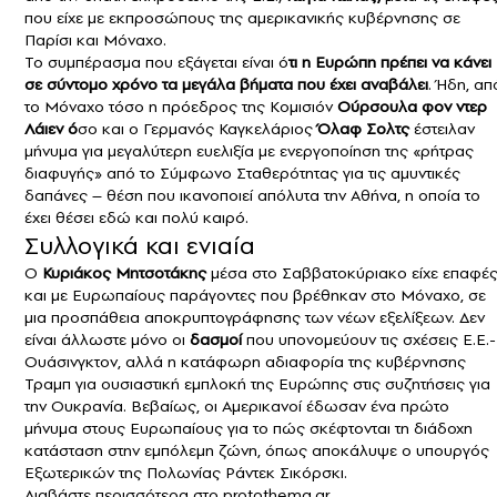
που είχε με εκπροσώπους της αμερικανικής κυβέρνησης σε
Παρίσι και Μόναχο.
Το συμπέρασμα που εξάγεται είναι ό
τι η Ευρώπη πρέπει να κάνει
σε σύντομο χρόνο τα μεγάλα βήματα που έχει αναβάλει
. Ήδη, απ
το Μόναχο τόσο η πρόεδρος της Κομισιόν
Ούρσουλα φον ντερ
Λάιεν ό
σο και ο Γερμανός Καγκελάριος
Όλαφ Σολτς
έστειλαν
μήνυμα για μεγαλύτερη ευελιξία με ενεργοποίηση της «ρήτρας
διαφυγής» από το Σύμφωνο Σταθερότητας για τις αμυντικές
δαπάνες – θέση που ικανοποιεί απόλυτα την Αθήνα, η οποία το
έχει θέσει εδώ και πολύ καιρό.
Συλλογικά και ενιαία
Ο
Κυριάκος Μητσοτάκης
μέσα στο Σαββατοκύριακο είχε επαφέ
και με Ευρωπαίους παράγοντες που βρέθηκαν στο Μόναχο, σε
μια προσπάθεια αποκρυπτογράφησης των νέων εξελίξεων. Δεν
είναι άλλωστε μόνο οι
δασμοί
που υπονομεύουν τις σχέσεις Ε.Ε.-
Ουάσινγκτον, αλλά η κατάφωρη αδιαφορία της κυβέρνησης
Τραμπ για ουσιαστική εμπλοκή της Ευρώπης στις συζητήσεις για
την Ουκρανία. Βεβαίως, οι Αμερικανοί έδωσαν ένα πρώτο
μήνυμα στους Ευρωπαίους για το πώς σκέφτονται τη διάδοχη
κατάσταση στην εμπόλεμη ζώνη, όπως αποκάλυψε ο υπουργός
Εξωτερικών της Πολωνίας Ράντεκ Σικόρσκι.
Διαβάστε περισσότερα στο
protothema.gr