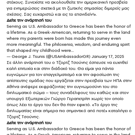
στόχους. Συνεχίστε να ακολουθείτε την αμερικανική πρεσβεία
για ενημερώσεις σχετικά με τη ζωτικής σημασίας διμερείς μας
σχέσεις. Σας ευχαριστώ και εις το επανιδείν!».
Δείτε την ανάρτησή του
Serving as U.S. Ambassador to Greece has been the honor of
a lifetime. As a Greek-American, returning to serve in the land
where my parents were born has made this journey even
more meaningful. The philoxenia, wisdom, and enduring spirit
that shaped my childhood were…
— George J. Tsunis (@USAmbassadorGR)
January 17, 2025
Σε άλλη ανάρτησή του ο Τζορτζ Τσούνης έσπευσε να ευχηθεί
καλή επιτυχία και στην διάδοχό του. Θα είμαι για πάντα
ευγνώμων για τον επαγγελματισμό και την αφοσίωση της
απίστευτης ομάδας που εργάζεται στην πρεσβεία των ΗΠΑ στην
Αθήνα ανέφερε εκφράζοντας την ευγνωμοσύνη του στο
διπλωματικό σώμα – τους συναδέλφους του καθώς και στον
υπουργό Εξωτερικών Γιώργο Γεραπετρίτη χωρίς τον οποίο
όπως λέει το έργο του δεν θα ήταν εφικτό. «Το έργο της
διπλωματίας είναι σήμερα πιο σημαντικό από ποτέ» καταλήγει ο
Τζορτζ Τσούνης.
Δείτε την ανάρτησή του
Serving as U.S. Ambassador to Greece has been the honor of
a lifetime. As a Greek-American, returning to serve in the land