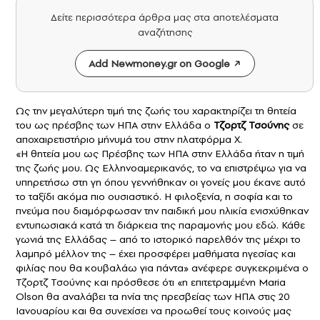
Δείτε περισσότερα άρθρα μας στα αποτελέσματα
αναζήτησης
Add Newmoney.gr on Google
Ως την μεγαλύτερη τιμή της ζωής του χαρακτηρίζει τη θητεία
του ως πρέσβης των ΗΠΑ στην Ελλάδα ο
Τζορτζ Τσούνης
σε
αποχαιρετιστήριο μήνυμά του στην πλατφόρμα Χ.
«Η θητεία μου ως Πρέσβης των ΗΠΑ στην Ελλάδα ήταν η τιμή
της ζωής μου. Ως Ελληνοαμερικανός, το να επιστρέψω για να
υπηρετήσω στη γη όπου γεννήθηκαν οι γονείς μου έκανε αυτό
το ταξίδι ακόμα πιο ουσιαστικό. Η φιλοξενία, η σοφία και το
πνεύμα που διαμόρφωσαν την παιδική μου ηλικία ενισχύθηκαν
εντυπωσιακά κατά τη διάρκεια της παραμονής μου εδώ. Κάθε
γωνιά της Ελλάδας – από το ιστορικό παρελθόν της μέχρι το
λαμπρό μέλλον της – έχει προσφέρει μαθήματα ηγεσίας και
φιλίας που θα κουβαλάω για πάντα» ανέφερε συγκεκριμένα ο
Τζορτζ Τσούνης και πρόσθεσε ότι «η επιτετραμμένη Maria
Olson θα αναλάβει τα ηνία της πρεσβείας των ΗΠΑ στις 20
Ιανουαρίου και θα συνεχίσει να προωθεί τους κοινούς μας