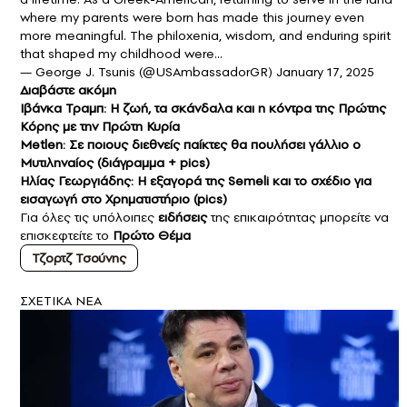
where my parents were born has made this journey even
more meaningful. The philoxenia, wisdom, and enduring spirit
that shaped my childhood were…
— George J. Tsunis (@USAmbassadorGR)
January 17, 2025
Διαβάστε ακόμη
Ιβάνκα Τραμπ: Η ζωή, τα σκάνδαλα και η κόντρα της Πρώτης
Κόρης με την Πρώτη Κυρία
Μetlen: Σε ποιους διεθνείς παίκτες θα πουλήσει γάλλιο ο
Μυτιληναίος (διάγραμμα + pics)
Ηλίας Γεωργιάδης: Η εξαγορά της Semeli και το σχέδιο για
εισαγωγή στο Χρηματιστήριο (pics)
Για όλες τις υπόλοιπες
ειδήσεις
της επικαιρότητας μπορείτε να
επισκεφτείτε το
Πρώτο Θέμα
Τζορτζ Τσούνης
ΣXETIKA NEA