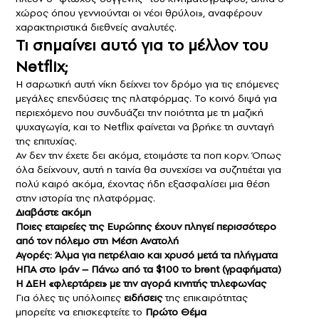
χώρος όπου γεννιούνται οι νέοι θρύλοι», αναφέρουν
χαρακτηριστικά διεθνείς αναλυτές.
Τι σημαίνει αυτό για το μέλλον του
Netflix;
Η σαρωτική αυτή νίκη δείχνει τον δρόμο για τις επόμενες
μεγάλες επενδύσεις της πλατφόρμας. Το κοινό διψά για
περιεχόμενο που συνδυάζει την ποιότητα με τη μαζική
ψυχαγωγία, και το Netflix φαίνεται να βρήκε τη συνταγή
της επιτυχίας.
Αν δεν την έχετε δει ακόμα, ετοιμάστε τα ποπ κορν. Όπως
όλα δείχνουν, αυτή η ταινία θα συνεχίσει να συζητιέται για
πολύ καιρό ακόμα, έχοντας ήδη εξασφαλίσει μια θέση
στην ιστορία της πλατφόρμας.
Διαβάστε ακόμη
Ποιες εταιρείες της Ευρώπης έχουν πληγεί περισσότερο
από τον πόλεμο στη Μέση Ανατολή
Αγορές: Άλμα για πετρέλαιο και χρυσό μετά τα πλήγματα
ΗΠΑ στο Ιράν – Πάνω από τα $100 το brent (γραφήματα)
Η ΔΕΗ «φλερτάρει» με την αγορά κινητής τηλεφωνίας
Για όλες τις υπόλοιπες
ειδήσεις
της επικαιρότητας
μπορείτε να επισκεφτείτε το
Πρώτο Θέμα