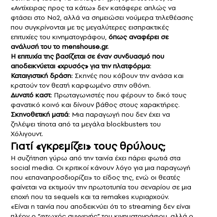
«Αντίχειρας προς τα κάτω» δεν κατάφερε απλώς να
φτάσει στο Νο2, αλλά να σημειώσει νούμερα τηλεθέασης
που συγκρίνονται με τις μεγαλύτερες εισπρακτικές
επιτυχίες του κινηματογράφου,
όπως αναφέρει σε
ανάλυσή του το menshouse.gr.
Η επιτυχία της βασίζεται σε έναν συνδυασμό που
αποδεικνύεται «χρυσός» για την πλατφόρμα:
Καταιγιστική δράση:
Σκηνές που κόβουν την ανάσα και
κρατούν τον θεατή καρφωμένο στην οθόνη.
Δυνατό καστ:
Πρωταγωνιστές που φέρουν το δικό τους
φανατικό κοινό και δίνουν βάθος στους χαρακτήρες.
Σκηνοθετική ματιά:
Μια παραγωγή που δεν έχει να
ζηλέψει τίποτα από τα μεγάλα blockbusters του
Χόλιγουντ.
Γιατί «γκρεμίζει» τους θρύλους;
Η συζήτηση γύρω από την ταινία έχει πάρει φωτιά στα
social media. Οι κριτικοί κάνουν λόγο για μια παραγωγή
που «επαναπροσδιορίζει» το είδος της, ενώ οι θεατές
φαίνεται να εκτιμούν την πρωτοτυπία του σεναρίου σε μια
εποχή που τα sequels και τα remakes κυριαρχούν.
«Είναι η ταινία που αποδεικνύει ότι το streaming δεν είναι
πλέον ο “φτωχός συγγενής” του κινηματογράφου, αλλά ο