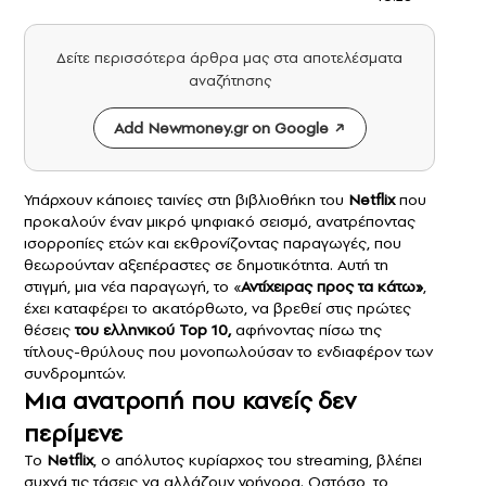
Δείτε περισσότερα άρθρα μας στα αποτελέσματα
αναζήτησης
Add Newmoney.gr on Google
Υπάρχουν κάποιες ταινίες στη βιβλιοθήκη του
Netflix
που
προκαλούν έναν μικρό ψηφιακό σεισμό, ανατρέποντας
ισορροπίες ετών και εκθρονίζοντας παραγωγές, που
θεωρούνταν αξεπέραστες σε δημοτικότητα. Αυτή τη
στιγμή, μια νέα παραγωγή, το «
Αντίχειρας προς τα κάτω»
,
έχει καταφέρει το ακατόρθωτο, να βρεθεί στις πρώτες
θέσεις
του ελληνικού Top 10,
αφήνοντας πίσω της
τίτλους-θρύλους που μονοπωλούσαν το ενδιαφέρον των
συνδρομητών.
Μια ανατροπή που κανείς δεν
περίμενε
Το
Netflix
, ο απόλυτος κυρίαρχος του streaming, βλέπει
συχνά τις τάσεις να αλλάζουν γρήγορα. Ωστόσο, το