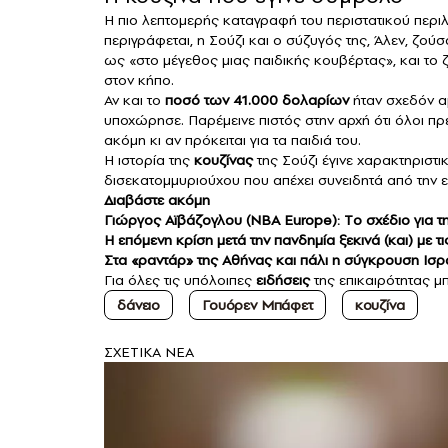
Η πιο λεπτομερής καταγραφή του περιστατικού περι
περιγράφεται, η Σούζι και ο σύζυγός της, Άλεν, ζούσ
ως «στο μέγεθος μιας παιδικής κουβέρτας», και τ
στον κήπο.
Αν και το
ποσό
των 41.000 δολαρίων
ήταν σχεδόν αμ
υποχώρησε. Παρέμεινε πιστός στην αρχή ότι όλοι πρέ
ακόμη κι αν πρόκειται για τα παιδιά του.
Η ιστορία της
κουζίνας
της Σούζι έγινε χαρακτηρισ
δισεκατομμυριούχου που απέχει συνειδητά από την ε
Διαβάστε ακόμη
Γιώργος Αϊβάζογλου (ΝΒΑ Europe): Tο σχέδιο για τ
Η επόμενη κρίση μετά την πανδημία ξεκινά (και) με τι
Στα «ραντάρ» της Αθήνας και πάλι η σύγκρουση Ισρα
Για όλες τις υπόλοιπες
ειδήσεις
της επικαιρότητας μπ
δάνειο
Γουόρεν Μπάφετ
κουζίνα
ΣXETIKA NEA