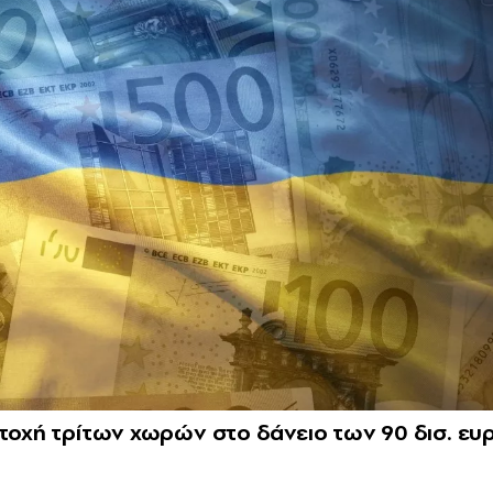
ετοχή τρίτων χωρών στο δάνειο των 90 δισ. ε