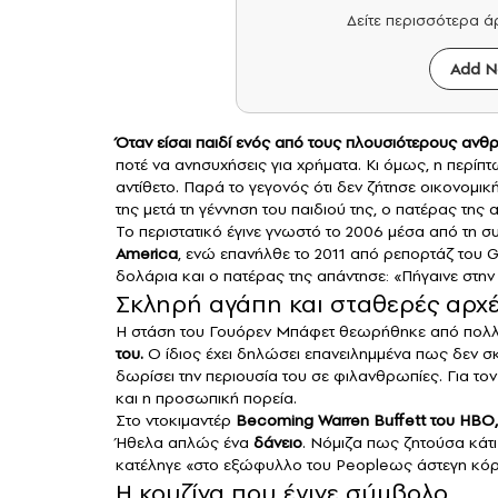
Δείτε περισσότερα 
Add N
Όταν είσαι παιδί ενός από τους πλουσιότερους αν
ποτέ να ανησυχήσεις για χρήματα. Κι όμως, η περί
αντίθετο. Παρά το γεγονός ότι δεν ζήτησε οικονομ
της μετά τη γέννηση του παιδιού της, ο πατέρας της
Το περιστατικό έγινε γνωστό το 2006 μέσα από τη 
America
, ενώ επανήλθε το 2011 από ρεπορτάζ του G
δολάρια και ο πατέρας της απάντησε: «Πήγαινε στην
Σκληρή αγάπη και σταθερές αρχ
Η στάση του Γουόρεν Μπάφετ θεωρήθηκε από πολλ
του.
Ο ίδιος έχει δηλώσει επανειλημμένα πως δεν σκ
δωρίσει την περιουσία του σε φιλανθρωπίες. Για το
και η προσωπική πορεία.
Στο ντοκιμαντέρ
Becoming Warren Buffett του HBO,
Ήθελα απλώς ένα
δάνειο
. Νόμιζα πως ζητούσα κάτι 
κατέληγε «στο εξώφυλλο του Peopleως άστεγη κόρ
Η κουζίνα που έγινε σύμβολο