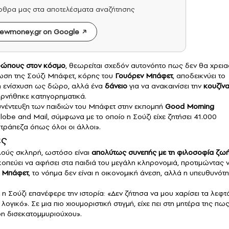
άρθρα μας στα αποτελέσματα αναζήτησης
ewmoney.gr on Google
θρώπους στον κόσμο
, θεωρείται σχεδόν αυτονόητο πως δεν θα χρεια
πτωση της Σούζι Μπάφετ, κόρης του
Γουόρεν Μπάφετ
, αποδεικνύει το
ική ενίσχυση ως δώρο, αλλά ένα
δάνειο
για να ανακαινίσει την
κουζίν
 αρνήθηκε κατηγορηματικά.
συνέντευξη των παιδιών του Μπάφετ στην εκπομπή
Good Morning
lobe and Mail, σύμφωνα με το οποίο η Σούζι είχε ζητήσει 41.000
 τράπεζα όπως όλοι οι άλλοι».
ές
ούς σκληρή, ωστόσο είναι
απολύτως συνεπής με τη φιλοσοφία ζω
οπεύει να αφήσει στα παιδιά του μεγάλη κληρονομιά, προτιμώντας 
ν
Μπάφετ
, το νόημα δεν είναι η οικονομική άνεση, αλλά η υπευθυνότ
η Σούζι επανέφερε την ιστορία: «Δεν ζήτησα να μου χαρίσει τα λεφτ
λογικό». Σε μια πιο χιουμοριστική στιγμή, είχε πει στη μητέρα της πω
η δισεκατομμυριούχου».