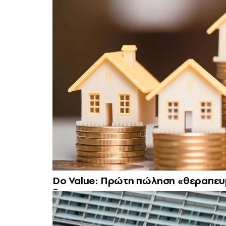
Do Value: Πρώτη πώληση «θεραπευ