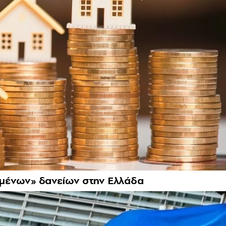
μένων» δανείων στην Ελλάδα