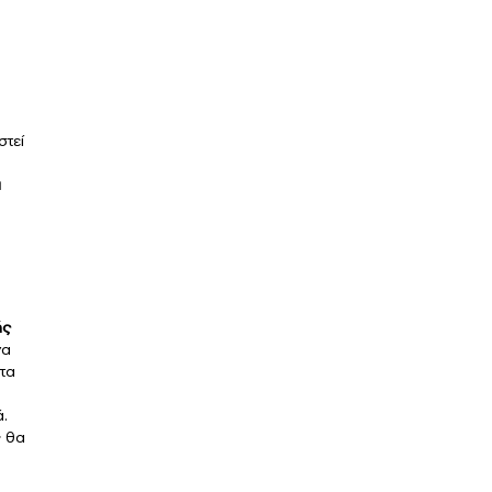
στεί
α
ής
να
ητα
ά.
ς θα