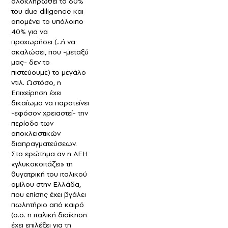
ολοκληρωθεί το 60%
του due diligence και
απομένει το υπόλοιπο
40% για να
προχωρήσει (…ή να
σκαλώσει, που -μεταξύ
μας- δεν το
πιστεύουμε) το μεγάλο
ντιλ. Ωστόσο, η
Επιχείρηση έχει
δικαίωμα να παρατείνει
-εφόσον χρειαστεί- την
περίοδο των
αποκλειστικών
διαπραγματεύσεων.
Στο ερώτημα αν η ΔΕΗ
«γλυκοκοιτάζει» τη
θυγατρική του ιταλικού
ομίλου στην Ελλάδα,
που επίσης έχει βγάλει
πωλητήριο από καιρό
(σ.σ. η ιταλική διοίκηση
έχει επιλέξει για τη