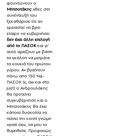
φουντώνουν ο
Μητσοτάκης
χθες στη
συνέντευξή του
ξεκαθάρισε ότι αν
χρειαστεί να βρει
εταίρο να κυβερνήσει
δεν έχει άλλη επιλογή
από το ΠΑΣΟΚ
και γι’
αυτό αρχίζουν με βάση
τα γκάλοπ να μετράνε
τα κουκιά του πρώτου
γύρου. Αν βγαίνουν
πάνω από 150 ΝΔ-
ΠΑΣΟΚ (ε, όχι και στο
just) ο Ανδρουλάκης
θα προτείνει
συγκυβέρνηση και ο
Μητσοτάκης θα έχει
κάποια δυσκολία να
πείσει την κοινή γνώμη
«γιατί όχι», να μου το
θυμηθείτε. Προφανώς