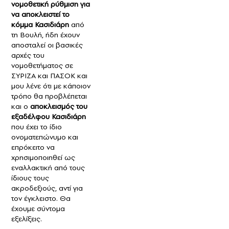
νομοθετική ρύθμιση για
να αποκλειστεί το
κόμμα Κασιδιάρη
από
τη Βουλή, ήδη έχουν
αποσταλεί οι βασικές
αρχές του
νομοθετήματος σε
ΣΥΡΙΖΑ και ΠΑΣΟΚ και
μου λένε ότι με κάποιον
τρόπο θα προβλέπεται
και ο
αποκλεισμός του
εξαδέλφου Κασιδιάρη
που έχει το ίδιο
ονοματεπώνυμο και
επρόκειτο να
χρησιμοποιηθεί ως
εναλλακτική από τους
ίδιους τους
ακροδεξιούς, αντί για
τον έγκλειστο. Θα
έχουμε σύντομα
εξελίξεις.