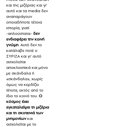
και της μιζέριας και γι’
αυτό και τα media δεν
αναπαράγουν
οποιαδήποτε τέτοια
ιστορία, γιατί
-απλούστατα-
δεν
ενδιαφέρει την κοινή
γνώμη
. Αυτό δεν το
κατάλαβε ποτέ ο
ΣΥΡΙΖΑ και γι’ αυτό
ασχολείται
αποκλειστικά και μόνο
με σκάνδαλα ή
«σκάνδαλα», χωρίς
όμως να κερδίζει
τίποτα, εκτός από το
ίδιο το κοινό του.
Ο
κόσμος έχει
εγκαταλείψει τη μιζέρια
και τη σκοτεινιά των
μνημονίων
και
ασχολείται με το