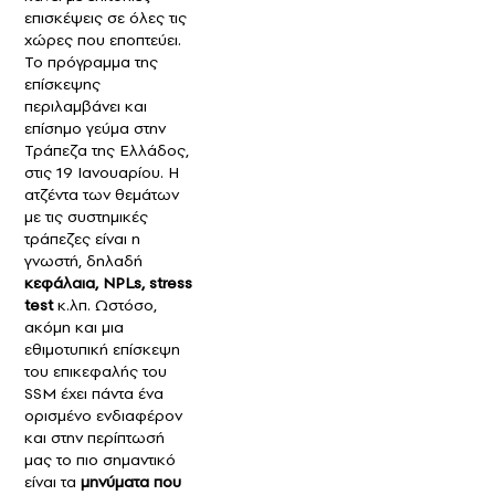
επισκέψεις σε όλες τις
χώρες που εποπτεύει.
Το πρόγραμμα της
επίσκεψης
περιλαμβάνει και
επίσημο γεύμα στην
Τράπεζα της Ελλάδος,
στις 19 Ιανουαρίου. Η
ατζέντα των θεμάτων
με τις συστημικές
τράπεζες είναι η
γνωστή, δηλαδή
κεφάλαια, NPLs, stress
test
κ.λπ. Ωστόσο,
ακόμη και μια
εθιμοτυπική επίσκεψη
του επικεφαλής του
SSM έχει πάντα ένα
ορισμένο ενδιαφέρον
και στην περίπτωσή
μας το πιο σημαντικό
είναι τα
μηνύματα που