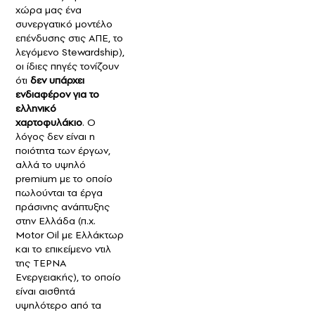
χώρα μας ένα
συνεργατικό μοντέλο
επένδυσης στις ΑΠΕ, το
λεγόμενο Stewardship),
οι ίδιες πηγές τονίζουν
ότι
δεν υπάρχει
ενδιαφέρον για το
ελληνικό
χαρτοφυλάκιο
. Ο
λόγος δεν είναι η
ποιότητα των έργων,
αλλά το υψηλό
premium με το οποίο
πωλούνται τα έργα
πράσινης ανάπτυξης
στην Ελλάδα (π.χ.
Μοtor Oil με Ελλάκτωρ
και το επικείμενο ντιλ
της ΤΕΡΝΑ
Ενεργειακής), το οποίο
είναι αισθητά
υψηλότερο από τα