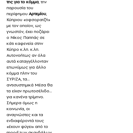
της για το κόμμα
, την
παρουσία του
περίφημου
Αρτεμίου
,
Κύπριου «οφσορατζή»
με τον οποίον, ως
γνωστόν, έχει ποζάρει
ο Νίκος Παππάς σε
κάτι καφενεία στην
Κύπρο κ.λπ. κ.λπ.
Αυτονοήτως αν όλα
αυτά καταγγέλλονταν
επωνύμως για άλλο
κόμμα πλην του
ΣΥΡΙΖΑ, τα…
αντισυστημικά Μέσα θα
τα είχαν πρωτοσέλιδο...
για κανένα τρίμηνο.
Σήμερα όμως η
κοινωνία, οι
αναγνώστες και τα
ενδιαφέροντά τους
«έχουν φύγει» από το
mood των σκανδάλων