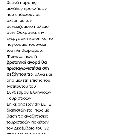
θετικά παρά τις
μεγάλες προκλήσεις
που υπάρχουν σε
σχέση με τον
συνεχιζόμενο πόλεμο
στην Ουκρανία, την
ενεργειακή κρίση και το
παγκόσμιο τσουνάμι
του πληθωρισμού.
Φαίνεται πως
η
βρετανική αγορά θα
πρωταγωνιστήσει στη
σεζόν του ‘23
, αλλά και
από μελέτη επίσης του
Ινστιτούτου του
Συνδέσμου Ελληνικών
Τουριστικών
Επιχειρήσεων (ΙΝΣΕΤΕ)
διαπιστώνεται πως με
βάση τις αναζητήσεις
τουριστικών πακέτων
τον Δεκέμβριο του ‘22
στις γερμανόφωνες