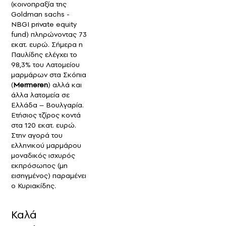
(κοινοπραξία της
Goldman sachs -
ΝBGI private equity
fund) πληρώνοντας 73
εκατ. ευρώ. Σήμερα η
Παυλίδης ελέγχει το
98,3% του Λατομείου
μαρμάρων στα Σκόπια
(
Mermeren
) αλλά και
άλλα λατομεία σε
Ελλάδα – Βουλγαρία.
Ετήσιος τζίρος κοντά
στα 120 εκατ. ευρώ.
Στην αγορά του
ελληνικού μαρμάρου
μοναδικός ισχυρός
εκπρόσωπος (μη
εισηγμένος) παραμένει
ο Κυριακίδης.
Καλά