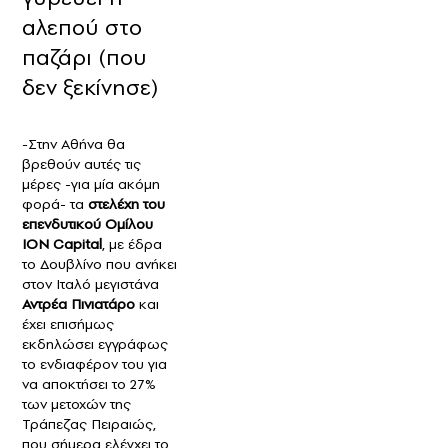
αλεπού στο
παζάρι (που
δεν ξεκίνησε)
-Στην Αθήνα θα
βρεθούν αυτές τις
μέρες -για μία ακόμη
φορά- τα
στελέχη του
επενδυτικού Ομίλου
ION Capital
, με έδρα
το Δουβλίνο που ανήκει
στον Ιταλό μεγιστάνα
Αντρέα Πινιατάρο
και
έχει επισήμως
εκδηλώσει εγγράφως
το ενδιαφέρον του για
να αποκτήσει το 27%
των μετοχών της
Τράπεζας Πειραιώς,
που σήμερα ελέγχει το