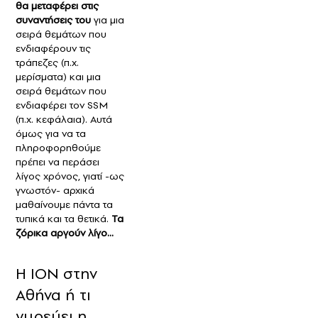
θα μεταφέρει στις
συναντήσεις του
για μια
σειρά θεμάτων που
ενδιαφέρουν τις
τράπεζες (π.χ.
μερίσματα) και μια
σειρά θεμάτων που
ενδιαφέρει τον SSM
(π.χ. κεφάλαια). Αυτά
όμως για να τα
πληροφορηθούμε
πρέπει να περάσει
λίγος χρόνος, γιατί -ως
γνωστόν- αρχικά
μαθαίνουμε πάντα τα
τυπικά και τα θετικά.
Τα
ζόρικα αργούν λίγο...
H ION στην
Αθήνα ή τι
γυρεύει η