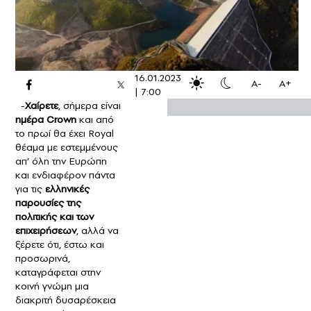
16.01.2023
A-
A+
|
7:00
-
Χαίρετε
, σήμερα είναι
ημέρα Crown
και από
το πρωί θα έχει Royal
θέαμα με εστεμμένους
απ’ όλη την Ευρώπη
και ενδιαφέρον πάντα
για τις
ελληνικές
παρουσίες της
πολιτικής και των
επιχειρήσεων
, αλλά να
ξέρετε ότι, έστω και
προσωρινά,
καταγράφεται στην
κοινή γνώμη μια
διακριτή δυσαρέσκεια