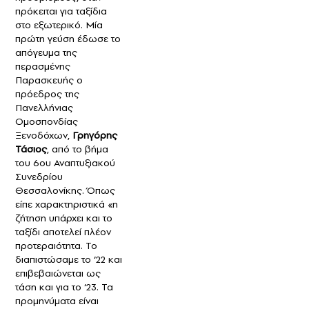
πρόκειται για ταξίδια
στο εξωτερικό. Μία
πρώτη γεύση έδωσε το
απόγευμα της
περασμένης
Παρασκευής ο
πρόεδρος της
Πανελλήνιας
Ομοσπονδίας
Ξενοδόχων,
Γρηγόρης
Τάσιος
, από το βήμα
του 6ου Αναπτυξιακού
Συνεδρίου
Θεσσαλονίκης. Όπως
είπε χαρακτηριστικά «η
ζήτηση υπάρχει και το
ταξίδι αποτελεί πλέον
προτεραιότητα. Το
διαπιστώσαμε το ‘22 και
επιβεβαιώνεται ως
τάση και για το ‘23. Τα
προμηνύματα είναι