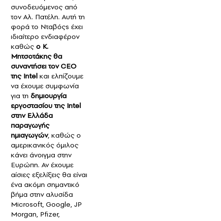
συνοδευόμενος από
τον Αλ. Πατέλη. Αυτή τη
φορά το Νταβόςs έχει
ιδιαίτερο ενδιαφέρον
καθώς
ο Κ.
Μητσοτάκης θα
συναντήσει τον CEO
της Intel
και ελπίζουμε
να έχουμε συμφωνία
για τη
δημιουργία
εργοστασίου της Intel
στην Ελλάδα
παραγωγής
ημιαγωγών
, καθώς ο
αμερικανικός όμιλος
κάνει άνοιγμα στην
Ευρώπη. Αν έχουμε
αίσιες εξελίξεις θα είναι
ένα ακόμη σημαντικό
βήμα στην αλυσίδα
Microsoft, Google, JP
Morgan, Pfizer,