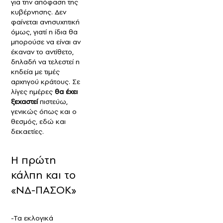
για την απόφαση της
κυβέρνησης. Δεν
φαίνεται ανησυχητική
όμως, γιατί η ίδια θα
μπορούσε να είναι αν
έκαναν το αντίθετο,
δηλαδή να τελεστεί η
κηδεία με τιμές
αρχηγού κράτους. Σε
λίγες ημέρες
θα έχει
ξεχαστεί
πιστεύω,
γενικώς όπως και ο
θεσμός, εδώ και
δεκαετίες.
Η πρώτη
κάλπη και το
«ΝΔ-ΠΑΣΟΚ»
-Τα εκλογικά