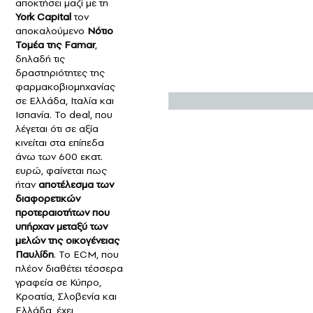
αποκτήσει μαζί με τη
York Capital
τον
αποκαλούμενο
Νότιο
Τομέα της Famar
,
δηλαδή τις
δραστηριότητες της
φαρμακοβιομηχανίας
σε Ελλάδα, Ιταλία και
Ισπανία. Το deal, που
λέγεται ότι σε αξία
κινείται στα επίπεδα
άνω των 600 εκατ.
ευρώ, φαίνεται πως
ήταν
αποτέλεσμα των
διαφορετικών
προτεραιοτήτων που
υπήρχαν μεταξύ των
μελών της οικογένειας
Παυλίδη
. Το ECM, που
πλέον διαθέτει τέσσερα
γραφεία σε Κύπρο,
Κροατία, Σλοβενία και
Ελλάδα, έχει