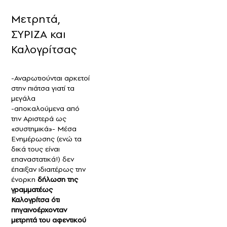
Μετρητά,
ΣΥΡΙΖΑ και
Καλογρίτσας
-Αναρωτιούνται αρκετοί
στην πιάτσα γιατί τα
μεγάλα
-αποκαλούμενα από
την Αριστερά ως
«συστημικά»- Μέσα
Ενημέρωσης (ενώ τα
δικά τους είναι
επαναστατικά!) δεν
έπαιξαν ιδιαιτέρως την
ένορκη
δήλωση της
γραμματέως
Καλογρίτσα ότι
πηγαινοέρχονταν
μετρητά του αφεντικού