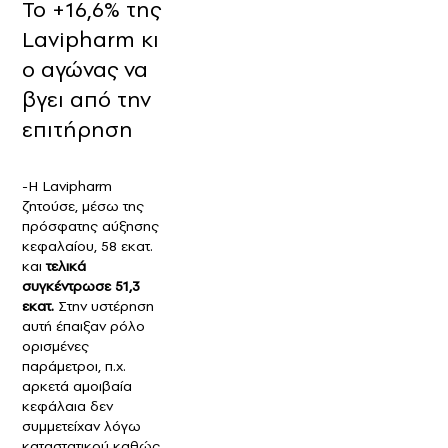
Το +16,6% της
Lavipharm κι
ο αγώνας να
βγει από την
επιτήρηση
-Η Lavipharm
ζητούσε, μέσω της
πρόσφατης αύξησης
κεφαλαίου, 58 εκατ.
και
τελικά
συγκέντρωσε 51,3
εκατ.
Στην υστέρηση
αυτή έπαιξαν ρόλο
ορισμένες
παράμετροι, π.χ.
αρκετά αμοιβαία
κεφάλαια δεν
συμμετείχαν λόγω
καταστατικού καθώς