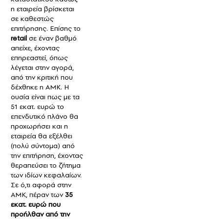
η εταιρεία βρίσκεται
σε καθεστώς
επιτήρησης. Επίσης το
retail
σε έναν βαθμό
απείχε, έχοντας
επηρεαστεί, όπως
λέγεται στην αγορά,
από την κριτική που
δέχθηκε η ΑΜΚ. Η
ουσία είναι πως με τα
51 εκατ. ευρώ το
επενδυτικό πλάνο θα
προχωρήσει και η
εταιρεία θα εξέλθει
(πολύ σύντομα) από
την επιτήρηση, έχοντας
θεραπεύσει το ζήτημα
των ιδίων κεφαλαίων.
Σε ό,τι αφορά στην
ΑΜΚ, πέραν των
35
εκατ. ευρώ που
προήλθαν από την