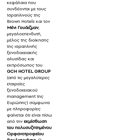
κεφάλαια που
συνδέονται με τους
Ισραηλινούς της
Brown Hotels και τον
Μένι Γουάιζμαν
,
μεγαλοεπενδυτή,
μέλος της διοίκησης
της ισραηλινής
ξενοδοχειακής
αλυσίδας και
εκπρόσωπος του
GCH HOTEL GROUP
(από τις μεγαλύτερες
εταιρείες
ξενοδοχειακού
management της
Ευρώπης) σύμφωνα
με πληροφορίες
φαίνεται ότι είναι πίσω
από την
εκμίσθωση
του πολυσυζητημένου
Ορφανοτροφείου
Βουλιαγμένης
. Ο