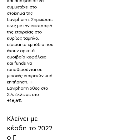
και αποφάσισε να
συμμετέχει στο
στοίχημα της
Lavipharm. Σημειώστε
πως με την επιστροφή
της εταιρείας στο
κυρίως ταμπλό,
αίρεται το εμπόδιο που
έχουν αρκετά
αμοιβαία κεφάλαια
και funds να
τοποθετούνται σε
μετοχές εταιρειών υπό
επιτήρηση. Η
Lavipharm χθες στο
Χ.Α. έκλεισε στο
+16,6%
.
Κλείνει με
κέρδη το 2022
ο Γ.