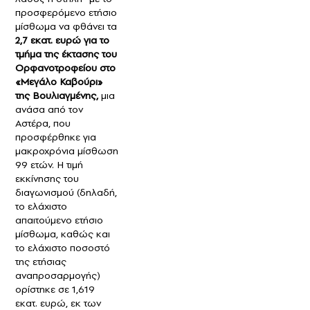
προσφερόμενο ετήσιο
μίσθωμα να φθάνει τα
2,7 εκατ. ευρώ για το
τμήμα της έκτασης του
Ορφανοτροφείου στο
«Μεγάλο Καβούρι»
της Βουλιαγμένης,
μια
ανάσα από τον
Αστέρα, που
προσφέρθηκε για
μακροχρόνια μίσθωση
99 ετών. Η τιμή
εκκίνησης του
διαγωνισμού (δηλαδή,
το ελάχιστο
απαιτούμενο ετήσιο
μίσθωμα, καθώς και
το ελάχιστο ποσοστό
της ετήσιας
αναπροσαρμογής)
ορίστηκε σε 1,619
εκατ. ευρώ, εκ των