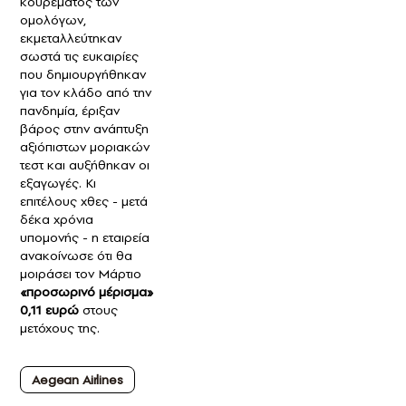
κουρέματος των
ομολόγων,
εκμεταλλεύτηκαν
σωστά τις ευκαιρίες
που δημιουργήθηκαν
για τον κλάδο από την
πανδημία, έριξαν
βάρος στην ανάπτυξη
αξιόπιστων μοριακών
τεστ και αυξήθηκαν οι
εξαγωγές. Κι
επιτέλους χθες - μετά
δέκα χρόνια
υπομονής - η εταιρεία
ανακοίνωσε ότι θα
μοιράσει τον Μάρτιο
«προσωρινό μέρισμα»
0,11 ευρώ
στους
μετόχους της.
Aegean Airlines