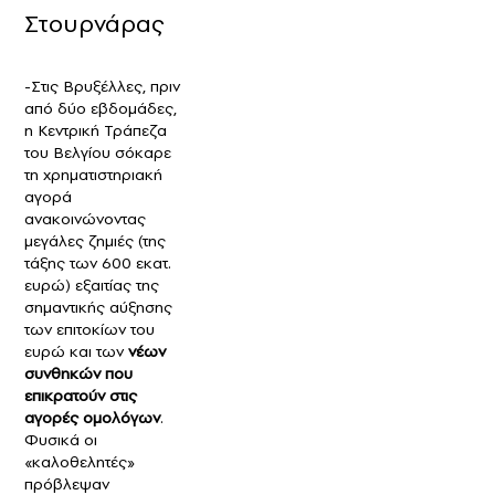
Στουρνάρας
-Στις Βρυξέλλες, πριν
από δύο εβδομάδες,
η Κεντρική Τράπεζα
του Βελγίου σόκαρε
τη χρηματιστηριακή
αγορά
ανακοινώνοντας
μεγάλες ζημιές (της
τάξης των 600 εκατ.
ευρώ) εξαιτίας της
σημαντικής αύξησης
των επιτοκίων του
ευρώ και των
νέων
συνθηκών που
επικρατούν στις
αγορές ομολόγων
.
Φυσικά οι
«καλοθελητές»
πρόβλεψαν