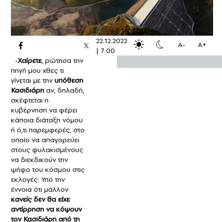
22.12.2022
A-
A+
|
7:00
-
Χαίρετε
, ρώτησα την
πηγή μου χθες τι
γίνεται με την
υπόθεση
Κασιδιάρη
αν, δηλαδή,
σκέφτεται η
κυβέρνηση να φέρει
κάποια διάταξη νόμου
ή ό,τι παρεμφερές, στο
οποίο να απαγορεύει
στους φυλακισμένους
να διεκδικούν την
ψήφο του κόσμου στις
εκλογές. Υπό την
έννοια ότι μάλλον
κανείς δεν θα είχε
αντίρρηση να κόψουν
τον Κασιδιάρη από τη