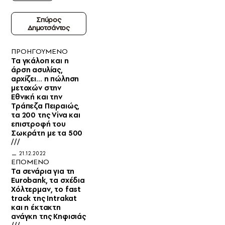
Σπύρος
Δημοτσάντος
ΠΡΟΗΓΟΥΜΕΝΟ
Τα γκάλοπ και η
άρση ασυλίας,
αρχίζει… η πώληση
μετοχών στην
Εθνική και την
Τράπεζα Πειραιώς,
τα 200 της Viva και
επιστροφή του
Σωκράτη με τα 500
///
21.12.2022
ΕΠΟΜΕΝΟ
Τα σενάρια για τη
Eurobank, τα σχέδια
Χόλτερμαν, το fast
track της Intrakat
και η έκτακτη
ανάγκη της Κηφισιάς