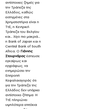
αντίστοιχες ζημιές για
την Τράπεζα της
Ελλάδος, καθώς
εισηγμένες στα
Χρηματιστήρια είναι η
ΤτΕ, η Κεντρική
Τράπεζα του Βελγίου
και… λίγο πιο μακριά…
η Bank of Japan και η
Central Bank of South
Africa. Ο
Γιάννης
Στουρνάρας
έσπευσε
εγκαίρως και
εγγράφως, να
ενημερώσει την
Επιτροπή
Κεφαλαιαγοράς ότι
για την Τράπεζα της
Ελλάδος δεν υπάρχει
αντίστοιχο ζήτημα: Η
ΤτΕ πληρώνει
υψηλότερα επιτόκια