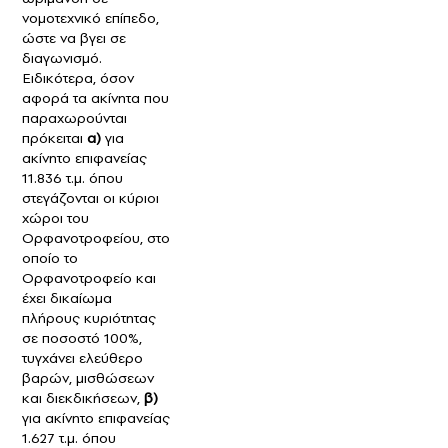
νομοτεχνικό επίπεδο,
ώστε να βγει σε
διαγωνισμό.
Ειδικότερα, όσον
αφορά τα ακίνητα που
παραχωρούνται
πρόκειται
α)
για
ακίνητο επιφανείας
11.836 τ.μ. όπου
στεγάζονται οι κύριοι
χώροι του
Ορφανοτροφείου, στο
οποίο το
Ορφανοτροφείο και
έχει δικαίωμα
πλήρους κυριότητας
σε ποσοστό 100%,
τυγχάνει ελεύθερο
βαρών, μισθώσεων
και διεκδικήσεων,
β)
για ακίνητο επιφανείας
1.627 τ.μ. όπου