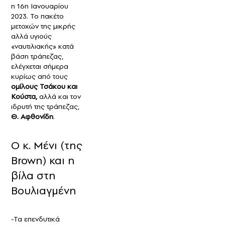
η 16η Ιανουαρίου
2023. Το πακέτο
μετοχών της μικρής
αλλά υγιούς
«ναυτιλιακής» κατά
βάση τράπεζας,
ελέγχεται σήμερα
κυρίως από τους
ομίλους Τσάκου και
Κούστα,
αλλά και τον
ιδρυτή της τράπεζας,
Θ. Αφθονίδη
.
Ο κ. Μένι (της
Brown) και η
βίλα στη
Βουλιαγμένη
-Τα επενδυτικά