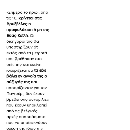
-Σήμερα το πρωί, από
τις 10,
κρίνεται στις
Βρυξέλλες η
προφυλάκιση ή μη της
Εύας Καϊλή
. Οι
δικηγόροι της θα
υποστηρίξουν ότι
εκτός από τα μετρητά
που βρέθηκαν στο
σπίτι της και εκείνη
ισχυρίζεται ότι
τα είχε
βάλει εν αγνοία της ο
σύζυγός της
και
προορίζονταν για τον
Παντσέρι, δεν έχουν
βρεθεί στις συνομιλίες
που έχουν υποκλαπεί
από τις βελγικές
αρχές αποσπάσματα
που να αποδεικνύουν
σχέση της ίδιας της