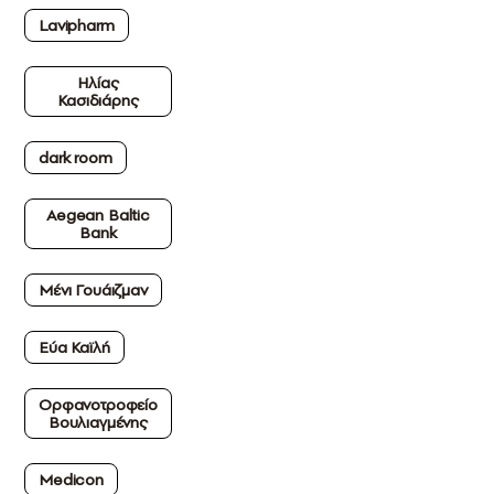
Lavipharm
Ηλίας
Κασιδιάρης
dark room
Aegean Baltic
Bank
Μένι Γουάιζμαν
Εύα Καϊλή
Ορφανοτροφείο
Βουλιαγμένης
Medicon