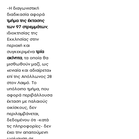
-Η διαγωνιστική
διαδικασία αφορά
τμήμα της έκτασης
των 97 στρεμμάτων
,
ιδιοκτησίας της
Εκκλησίας στην
περιοχή και
συγκεκριμένα
τρία
ακίνητα
, τα οποία θα
μισθωθούν μαζί, ως
«ενιαία και αδιαίρετα»
επί της Απόλλωνος 28
στον Λαιμό. Το
υπόλοιπο τμήμα, που
αφορά περιβάλλουσα
έκταση με παλαιούς
οικίσκους, δεν
περιλαμβάνεται,
δεδομένου ότι -κατά
τις πληροφορίες- δεν
έχει την απαιτούμενη
ωρίμανση σε