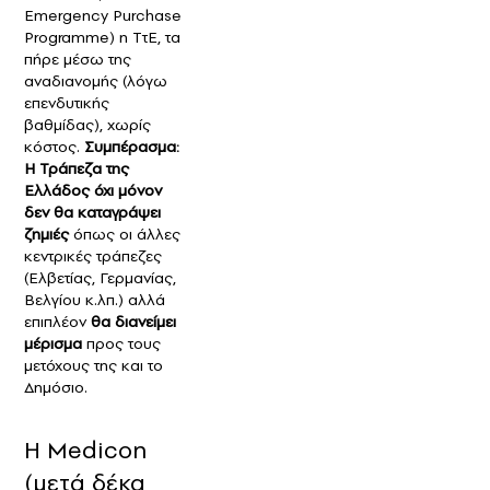
Emergency Purchase
Programme) η ΤτΕ, τα
πήρε μέσω της
αναδιανομής (λόγω
επενδυτικής
βαθμίδας), χωρίς
κόστος.
Συμπέρασμα:
Η Τράπεζα της
Ελλάδος όχι μόνον
δεν θα καταγράψει
ζημιές
όπως οι άλλες
κεντρικές τράπεζες
(Ελβετίας, Γερμανίας,
Βελγίου κ.λπ.) αλλά
επιπλέον
θα διανείμει
μέρισμα
προς τους
μετόχους της και το
Δημόσιο.
Η Medicon
(μετά δέκα