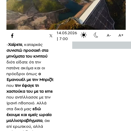
14.05.2026
A-
A+
|
7:00
-
Χαίρετε
, καταρχάς
συνιστώ προσοχή στα
μηνύματα του κινητού
διότι είδατε ότι την
πατάνε ακόμα και οι
πρόεδροι όπως
ο
Εμανουέλ με την Μπριζίτ
που
την έφαγε τη
χαστούκα του με τα sms
που αντήλλασσε με την
Ιρανή ηθοποιό. Αλλά
στα δικά μας
εδώ
έχουμε και εμείς ωραία
μαλλιοτραβήγματα
, όχι
επί ερωτικού, αλλά