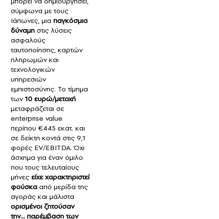
μπορεί να δημιουργήσει,
σύμφωνα με τους
Ιάπωνες, μια
παγκόσμια
δύναμη
στις λύσεις
ασφαλούς
ταυτοποίησης, καρτών
πληρωμών και
τεχνολογικών
υπηρεσιών
εμπιστοσύνης. Το τίμημα
των
10 ευρώ/μετοχή
μεταφράζεται σε
enterprise value
περίπου €445 εκατ. και
σε δείκτη κοντά στις 9,1
φορές EV/EBITDA. Όχι
άσχημα για έναν όμιλο
που τους τελευταίους
μήνες
είχε χαρακτηριστεί
φούσκα
από μερίδα της
αγοράς και μάλιστα
ορισμένοι ζητούσαν
την… παρέμβαση των