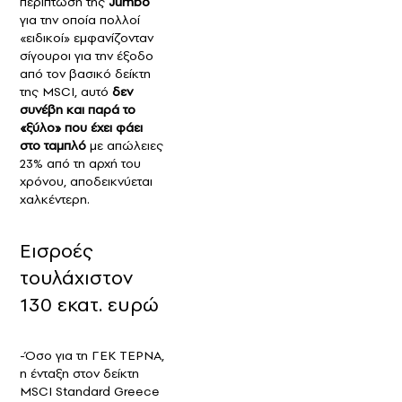
περίπτωση της
Jumbo
για την οποία πολλοί
«ειδικοί» εμφανίζονταν
σίγουροι για την έξοδο
από τον βασικό δείκτη
της MSCI, αυτό
δεν
συνέβη και παρά το
«ξύλο» που έχει φάει
στο ταμπλό
με απώλειες
23% από τη αρχή του
χρόνου, αποδεικνύεται
χαλκέντερη.
Εισροές
τουλάχιστον
130 εκατ. ευρώ
-Όσο για τη ΓΕΚ ΤΕΡΝΑ,
η ένταξη στον δείκτη
MSCI Standard Greece