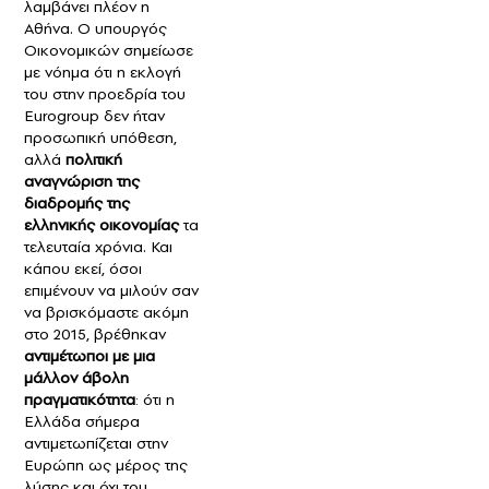
λαμβάνει πλέον η
Αθήνα. Ο υπουργός
Οικονομικών σημείωσε
με νόημα ότι η εκλογή
του στην προεδρία του
Eurogroup δεν ήταν
προσωπική υπόθεση,
αλλά
πολιτική
αναγνώριση της
διαδρομής της
ελληνικής οικονομίας
τα
τελευταία χρόνια. Και
κάπου εκεί, όσοι
επιμένουν να μιλούν σαν
να βρισκόμαστε ακόμη
στο 2015, βρέθηκαν
αντιμέτωποι με μια
μάλλον άβολη
πραγματικότητα
: ότι η
Ελλάδα σήμερα
αντιμετωπίζεται στην
Ευρώπη ως μέρος της
λύσης και όχι του