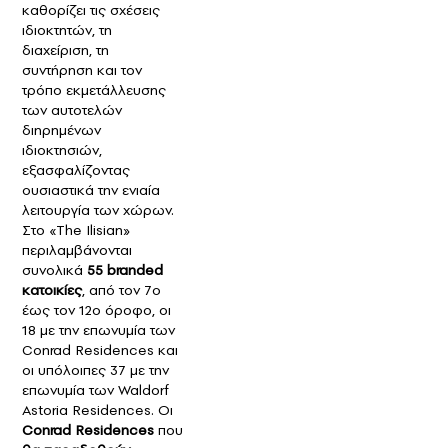
καθορίζει τις σχέσεις
ιδιοκτητών, τη
διαχείριση, τη
συντήρηση και τον
τρόπο εκμετάλλευσης
των αυτοτελών
διηρημένων
ιδιοκτησιών,
εξασφαλίζοντας
ουσιαστικά την ενιαία
λειτουργία των χώρων.
Στο «The Ilisian»
περιλαμβάνονται
συνολικά
55 branded
κατοικίες
, από τον 7ο
έως τον 12ο όροφο, οι
18 με την επωνυμία των
Conrad Residences και
oι υπόλοιπες 37 με την
επωνυμία των Waldorf
Astoria Residences. Οι
Conrad Residences
που