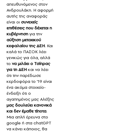
απευθυνόμενος στον
Ανδρουλάκη. Η αφορμή
αυτής της αναφοράς
είναι οι
συνεχείς
επιθέσεις που δέχεται η
κυβέρνηση
για την
αύξηση μετοχικού
κεφαλαίου της ΔΕΗ
. Και
καλά το ΠΑΣΟΚ λέει
γενικώς για όλα, αλλά
το
να μιλάει ο Τσίπρας
για τη ΔΕΗ
και να λέει
ότι την παρέδωσε
κερδοφόρα το '19 είναι
ένα ακόμα στοιχείο-
ένδειξη ότι ο
αγαπημένος μας Αλέξης
μας δουλεύει κανονικά
και δεν έμαθε τίποτα
.
Μια απλή έρευνα στο
google ή στα chatGPT
να κάνει κάποιος, θα