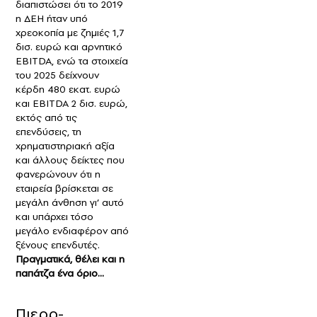
διαπιστώσει ότι το 2019
η ΔΕΗ ήταν υπό
χρεοκοπία με ζημιές 1,7
δισ. ευρώ και αρνητικό
EBITDA, ενώ τα στοιχεία
του 2025 δείχνουν
κέρδη 480 εκατ. ευρώ
και EBITDA 2 δισ. ευρώ,
εκτός από τις
επενδύσεις, τη
χρηματιστηριακή αξία
και άλλους δείκτες που
φανερώνουν ότι η
εταιρεία βρίσκεται σε
μεγάλη άνθηση γι’ αυτό
και υπάρχει τόσο
μεγάλο ενδιαφέρον από
ξένους επενδυτές.
Πραγματικά, θέλει και η
παπάτζα ένα όριο…
Πιερρ-