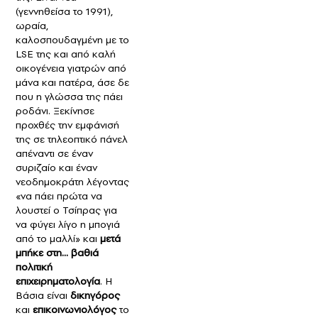
(γεννηθείσα το 1991),
ωραία,
καλοσπουδαγμένη με το
LSE της και από καλή
οικογένεια γιατρών από
μάνα και πατέρα, άσε δε
που η γλώσσα της πάει
ροδάνι. Ξεκίνησε
προχθές την εμφάνισή
της σε τηλεοπτικό πάνελ
απέναντι σε έναν
συριζαίο και έναν
νεοδημοκράτη λέγοντας
«να πάει πρώτα να
λουστεί ο Τσίπρας για
να φύγει λίγο η μπογιά
από το μαλλί» και
μετά
μπήκε στη… βαθιά
πολιτική
επιχειρηματολογία
. Η
Βάσια είναι
δικηγόρος
και
επικοινωνιολόγος
το