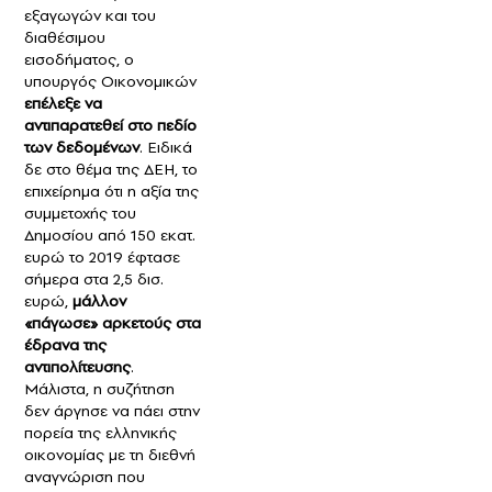
εξαγωγών και του
διαθέσιμου
εισοδήματος, ο
υπουργός Οικονομικών
επέλεξε να
αντιπαρατεθεί στο πεδίο
των δεδομένων
. Ειδικά
δε στο θέμα της ΔΕΗ, το
επιχείρημα ότι η αξία της
συμμετοχής του
Δημοσίου από 150 εκατ.
ευρώ το 2019 έφτασε
σήμερα στα 2,5 δισ.
ευρώ,
μάλλον
«πάγωσε» αρκετούς στα
έδρανα της
αντιπολίτευσης
.
Μάλιστα, η συζήτηση
δεν άργησε να πάει στην
πορεία της ελληνικής
οικονομίας με τη διεθνή
αναγνώριση που