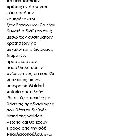
θα παραδοθούν
πρώτες
εντάσσονται
κάτω από την
«ομπρέλα» του
ξενοδοχείου και θα είναι
δυνατή η διάθεσή τους
μέσω των συστημάτων
κρατήσεων για
μεγαλύτερης διάρκειας
διαμονές,
προσφέροντας
παράλληλα και τις
ανέσεις ενός σπιτιού. Οι
υπόλοιπες με την
υπογραφή
Waldorf
Αstoria
αποτελούν
ιδιωτικές κατοικίες με
βάση τις προδιαγραφές
που θέτει το διεθνές
brand της Waldorf
Astoria και θα έχουν
είσοδο από την
οδό
Μιχαλακοπούλου,
ενώ