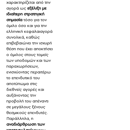
χαρακτηρίζεται από την
αγορά ως
εξέλιξη με
ιδιαίτερη στρατηγική
σημασία
τόσο για τον
όμιλο όσο και για την
ελληνική κεφαλαιαγορά
συνολικά, καθώς
επιβεβαιώνει την ισχυρή
θέση που έχει αποκτήσει
ο όμιλος στους τομείς
των υποδομών και των
παραχωρήσεων,
ενισχύοντας περαιτέρω
το επενδυτικό του
αποτύπωμα στις
διεθνείς αγορές και
αυξάνοντας την
προβολή του απέναντι
σε μεγάλους ξένους
θεσμικούς επενδυτές.
Παράλληλα, η
αναδιάρθρωση των
χαρτοφυλακίων
που