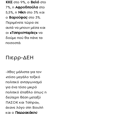
ΚΚΕ
στο 9%, ο
Βελό
στο
7%, η
Αφροδιτούλα
στο
5,5%, η
Νίκη
στο 3% και
ο
Βαρούφας
στο 3%.
Περιμένετε τώρα σε
αυτά να μπουν μέσα και
οι
«ΤσιπροΜαρίες»
να
δούμε πού θα πάνε τα
ποσοστά.
Πιερρ-ΔΕΗ
-Χθες μάλιστα για τον
«τόσο μεγάλο τοξικό
πολιτικό ανταγωνισμό
για ένα τόσο μικρό
πολιτικό έπαθλο όπως η
δεύτερη θέση μεταξύ
ΠΑΣΟΚ και Τσίπρα»,
έκανε λόγο στη Βουλή
και ο
Πιερρακάκης