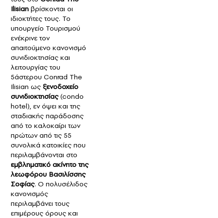
Ilisian
βρίσκονται οι
ιδιοκτήτες τους. Το
υπουργείο Τουρισμού
ενέκρινε τoν
απαιτούμενο κανονισμό
συνιδιοκτησίας και
λειτουργίας του
5άστερου Conrad The
Ilisian ως
ξενοδοχείο
συνιδιοκτησίας
(condo
hotel), εν όψει και της
σταδιακής παράδοσης
από το καλοκαίρι των
πρώτων από τις 55
συνολικά κατοικίες που
περιλαμβάνονται στο
εμβληματικό ακίνητο της
λεωφόρου Βασιλίσσης
Σοφίας
. Ο πολυσέλιδος
κανονισμός
περιλαμβάνει τους
επιμέρους όρους και