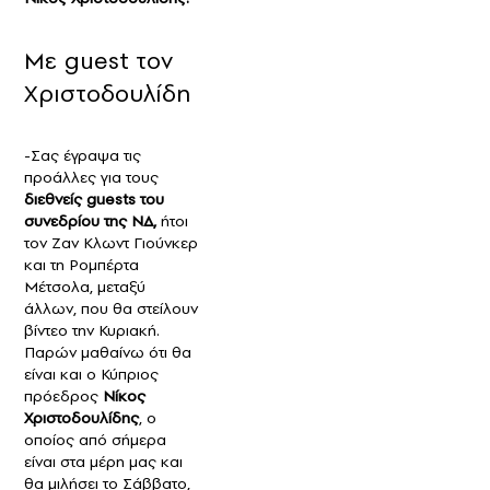
Με guest τον
Χριστοδουλίδη
-Σας έγραψα τις
προάλλες για τους
διεθνείς guests του
συνεδρίου της ΝΔ,
ήτοι
τον Ζαν Κλωντ Γιούνκερ
και τη Ρομπέρτα
Μέτσολα, μεταξύ
άλλων, που θα στείλουν
βίντεο την Κυριακή.
Παρών μαθαίνω ότι θα
είναι και ο Κύπριος
πρόεδρος
Νίκος
Χριστοδουλίδης
, ο
οποίος από σήμερα
είναι στα μέρη μας και
θα μιλήσει το Σάββατο,