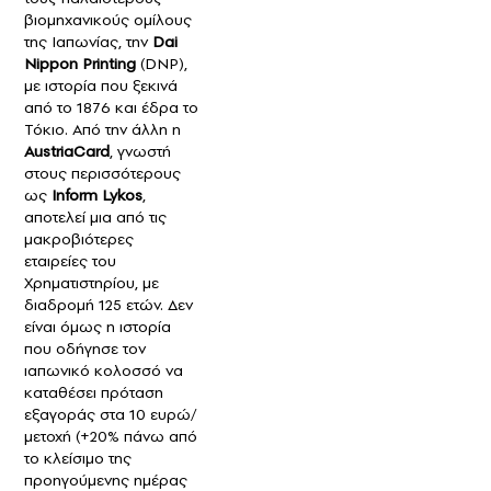
βιομηχανικούς ομίλους
της Ιαπωνίας, την
Dai
Nippon Printing
(DNP),
με ιστορία που ξεκινά
από το 1876 και έδρα το
Τόκιο. Από την άλλη η
AustriaCard
, γνωστή
στους περισσότερους
ως
Inform Lykos
,
αποτελεί μια από τις
μακροβιότερες
εταιρείες του
Χρηματιστηρίου, με
διαδρομή 125 ετών. Δεν
είναι όμως η ιστορία
που οδήγησε τον
ιαπωνικό κολοσσό να
καταθέσει πρόταση
εξαγοράς στα 10 ευρώ/
μετοχή (+20% πάνω από
το κλείσιμο της
προηγούμενης ημέρας