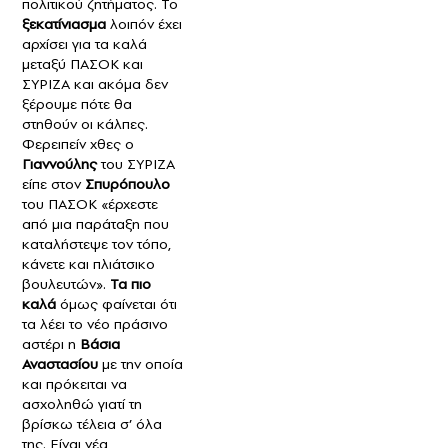
πολιτικού ζητήματος. Το
ξεκατίνιασμα
λοιπόν έχει
αρχίσει για τα καλά
μεταξύ ΠΑΣΟΚ και
ΣΥΡΙΖΑ και ακόμα δεν
ξέρουμε πότε θα
στηθούν οι κάλπες.
Φερειπείν χθες ο
Γιαννούλης
του ΣΥΡΙΖΑ
είπε στον
Σπυρόπουλο
του ΠΑΣΟΚ «έρχεστε
από μια παράταξη που
καταλήστεψε τον τόπο,
κάνετε και πλιάτσικο
βουλευτών».
Τα πιο
καλά
όμως φαίνεται ότι
τα λέει το νέο πράσινο
αστέρι η
Βάσια
Αναστασίου
με την οποία
και πρόκειται να
ασχοληθώ γιατί τη
βρίσκω τέλεια σ’ όλα
της. Είναι νέα