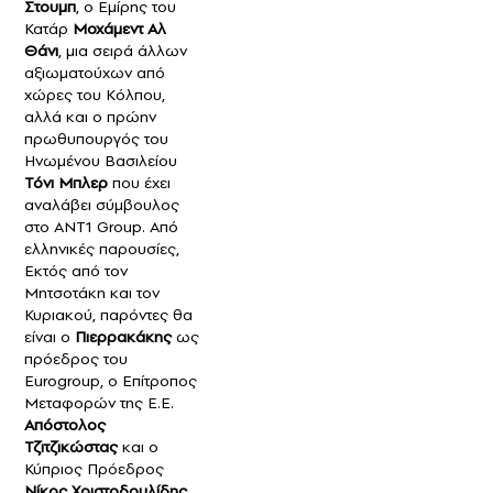
Στουμπ
, ο Εμίρης του
Κατάρ
Μοχάμεντ Αλ
Θάνι
, μια σειρά άλλων
αξιωματούχων από
χώρες του Κόλπου,
αλλά και ο πρώην
πρωθυπουργός του
Ηνωμένου Βασιλείου
Τόνι Μπλερ
που έχει
αναλάβει σύμβουλος
στο ΑΝΤ1 Group. Από
ελληνικές παρουσίες,
Εκτός από τον
Μητσοτάκη και τον
Κυριακού, παρόντες θα
είναι ο
Πιερρακάκης
ως
πρόεδρος του
Εurogroup, ο Επίτροπος
Μεταφορών της Ε.Ε.
Απόστολος
Τζιτζικώστας
και ο
Κύπριος Πρόεδρος
Νίκος Χριστοδουλίδης.