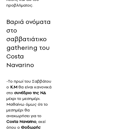
προβλήματος.
Βαριά ονόματα
στο
σαββατιάτικο
gathering του
Costa
Navarino
-Το πρωί του Σαββάτου
ο
Κ.Μ
θα είναι κανονικά
στο
συνέδριο της ΝΔ
μέχρι το μεσημέρι.
Μαθαίνω όμως ότι το
μεσημέρι θα
αναχωρήσει για το
Costa Navarino
, εκεί
όπου ο
Θοδωρής