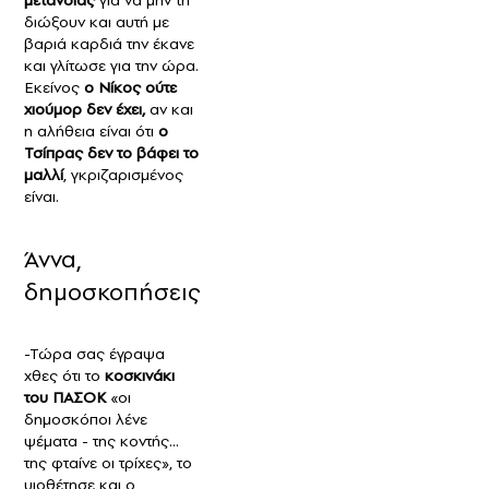
διώξουν και αυτή με
βαριά καρδιά την έκανε
και γλίτωσε για την ώρα.
Εκείνος
ο Νίκος ούτε
χιούμορ δεν έχει,
αν και
η αλήθεια είναι ότι
ο
Τσίπρας δεν το βάφει το
μαλλί
, γκριζαρισμένος
είναι.
Άννα,
δημοσκοπήσεις
-Τώρα σας έγραψα
χθες ότι το
κοσκινάκι
του ΠΑΣΟΚ
«οι
δημοσκόποι λένε
ψέματα - της κοντής…
της φταίνε οι τρίχες», το
υιοθέτησε και ο