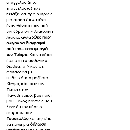
επάγγελμα (ή τα
επαγγέλματα) είχε
πετάξει και προ ημερών
μια ατάκα ότι «απέχει
έναν θάνατο πριν από
την έδρα στην Ανατολική
Αττική», αλλά
χθες παρ’
ολίγον να διαγραφεί
από την… καραμπογιά
του Τσίπρα
. Και να χάσει
έτσι ό,τι πιο αυθεντικό
διαθέτει ο Νίκος σε
φρεσκάδα με
επιθετικότητα μαζί στο
Κίνημα, κάτι σαν τον
Τεττέη στον
Παναθηναϊκό, βρε παιδί
μου. Τέλος πάντων, μου
λένε ότι την πήρε ο
εκπρόσωπος
Τσουκαλάς
και της είπε
να κάνει μια
δήλωση
μετάνοιας
για να μην τη