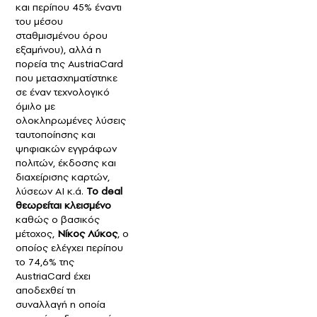
και περίπου 45% έναντι
του μέσου
σταθμισμένου όρου
εξαμήνου), αλλά η
πορεία της AustriaCard
που μετασχηματίστηκε
σε έναν τεχνολογικό
όμιλο με
ολοκληρωμένες λύσεις
ταυτοποίησης και
ψηφιακών εγγράφων
πολιτών, έκδοσης και
διαχείρισης καρτών,
λύσεων ΑΙ κ.ά.
Το deal
θεωρείται κλεισμένο
καθώς ο βασικός
μέτοχος,
Νίκος Λύκος
, ο
οποίος ελέγχει περίπου
το 74,6% της
AustriaCard έχει
αποδεχθεί τη
συναλλαγή η οποία