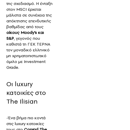
της σχεδιασμό. Η ένταξη
στον MSCI έρχεται
μάλιστα σε συνέχεια της
απόκτησης επενδυτικής
βαθμίδας από τους
οίκους Moody’s και
S&P
, γεγονός που
καθιστά τη ΓΕΚ ΤΕΡΝΑ
τον μοναδικό ελληνικό
μη χρηματοπιστωτικό
όμιλο με Investment
Grade.
Οι luxury
κατοικίες στο
The Ilisian
-Ένα βήμα πιο κοντά
στις luxury κατοικίες
τους στο
Conrad The