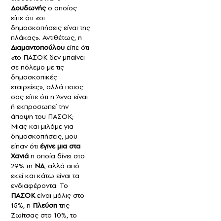
Δουδωνής
ο οποίος
είπε ότι «οι
δημοσκοπήσεις είναι της
πλάκας». Αντιθέτως, η
Διαμαντοπούλου
είπε ότι
«το ΠΑΣΟΚ δεν μπαίνει
σε πόλεμο με τις
δημοσκοπικές
εταιρείες», αλλά ποιος
σας είπε ότι η Άννα είναι
ή εκπροσωπεί την
άποψη του ΠΑΣΟΚ;
Μιας και μιλάμε για
δημοσκοπήσεις, μου
είπαν ότι
έγινε μια στα
Χανιά
η οποία δίνει στο
29% τη
ΝΔ
, αλλά από
εκεί και κάτω είναι τα
ενδιαφέροντα: Το
ΠΑΣΟΚ
είναι μόλις στο
15%, η
Πλεύση
της
Ζωίτσας στο 10%, το