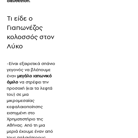
διευθέτηση.
Τι είδε ο
Γιαπωνέζος
κολοσσός στον
Λύκο
-Είναι εξαιρετικά σπάνιο
γεγονός να βλέπουμε
έναν
μεγάλο ιαπωνικό
όμιλο
να στρέφει την
προσοχή (και τα λεφτά
του) σε μια
μικρομεσαίας
κεφαλαιοποίησης
εισηγμένη στο
Χρηματιστήριο της
Αθήνας. Από τη μια
μεριά έχουμε έναν από
τους παλαιότερους