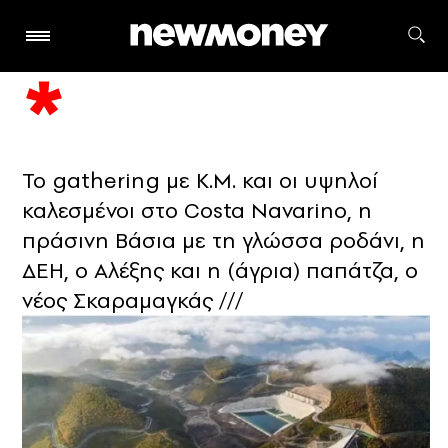
Το gathering με Κ.Μ. και οι υψηλοί
καλεσμένοι στο Costa Navarino, η
πράσινη Βάσια με τη γλώσσα ροδάνι, η
ΔΕΗ, ο Αλέξης και η (άγρια) παπάτζα, ο
νέος Σκαραμαγκάς ///