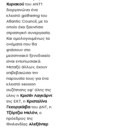
Κυριακού
του ΑΝΤ1
διοργανώνει ένα
κλειστό gathering του
Atlantic Council, με το
οποίο έχει ξεκινήσει
στρατηγική συνεργασία.
Και ομολογουμένως τα
ονόματα που θα
φτάσουν στο
μεσσηνιακό ξενοδοχείο
είναι εντυπωσιακά.
Μεταξύ άλλων, έχουν
επιβεβαιώσει την
παρουσία τους για ένα
κλειστό session
συζήτησης εφ’ όλης της
ύλης η
Κριστίν Λαγκάρντ
της ΕΚΤ, η
Κρισταλίνα
Γκεοργκίεβα
του ΔΝΤ, η
Τζόρτζια Μελόνι
, ο
πρόεδρος της
Φινλανδίας
Αλεξάντερ