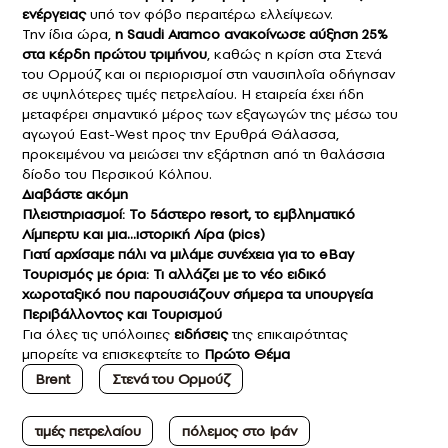
ενέργειας
υπό τον φόβο περαιτέρω ελλείψεων.
Την ίδια ώρα,
η Saudi Aramco ανακοίνωσε αύξηση 25%
στα κέρδη πρώτου τριμήνου
, καθώς η κρίση στα Στενά
του Ορμούζ και οι περιορισμοί στη ναυσιπλοΐα οδήγησαν
σε υψηλότερες τιμές πετρελαίου. Η εταιρεία έχει ήδη
μεταφέρει σημαντικό μέρος των εξαγωγών της μέσω του
αγωγού East-West προς την Ερυθρά Θάλασσα,
προκειμένου να μειώσει την εξάρτηση από τη θαλάσσια
δίοδο του Περσικού Κόλπου.
Διαβάστε ακόμη
Πλειστηριασμοί: Το 5άστερο resort, το εμβληματικό
Λίμπερτυ και μια…ιστορική Λίρα (pics)
Γιατί αρχίσαμε πάλι να μιλάμε συνέχεια για το eBay
Τουρισμός με όρια: Τι
αλλάζει με το νέο ειδικό
χωροταξικό που παρουσιάζουν σήμερα τα υπουργεία
Περιβάλλοντος και Τουρισμού
Για όλες τις υπόλοιπες
ειδήσεις
της επικαιρότητας
μπορείτε να επισκεφτείτε το
Πρώτο Θέμα
Brent
Στενά του Ορμούζ
τιμές πετρελαίου
πόλεμος στο Ιράν