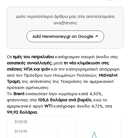
Δείτε περισσότερα άρθρα μας στα αποτελέσματα
αναζήτησης
Add Newmoney.gr on Google
Ο
ι
τιμές του πετρελαίου
κατέγραψαν ισχυρή άνοδο στις
ασιατικές συναλλαγές,
μετά
τη νέα κλιμάκωση στις
σχέσεις ΗΠΑ και Ιράν
και την κατηγορηματική απόρριψη
από τον Πρόεδρο των Ηνωμένων Πολιτειών,
Ντόναλντ
Τραμπ
,
της απάντησης της Τεχεράνης σε αμερικανική
πρόταση ειρήνευσης.
Το
Brent
ενισχυόταν λίγο νωρίτερα κατά 4,30%,
φτάνοντας στα
105,6 δολάρια ανά βαρέλι
, ενώ το
αμερικανικό αργό
WTI
κατέγραφε άνοδο 4,72%, στα
99,92 δολάρια.