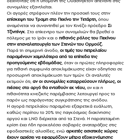
δείχνοντας ότι η υπομονή της Ουάσινγκτον απέναντι στις
συνομιλίες εξαντλείται.
Οι αγορές στρέφουν πλέον την προσοχή τους στην
επίσκεψη του Τραμπ στο Πεκίνο την Τετάρτη,
όπου
αναμένεται να συναντηθεί με τον Κινέζο πρόεδρο
Σι
Τζινπίνγκ
. Στο επίκεντρο των συνομιλιών θα βρεθεί ο
πόλεμος με το Ιράν και ο
πιθανός ρόλος του Πεκίνου
στην επαναλειτουργία των Στενών του Ορμούζ.
Παρά τη σημερινή άνοδο,
οι τιμές του πετρελαίου
παραμένουν χαμηλότερα από τα επίπεδα της
προηγούμενης εβδομάδας
, όταν οι πρώτες πληροφορίες
για πιθανή συμφωνία αποκλιμάκωσης είχαν οδηγήσει σε
προσωρινή αποκλιμάκωση των τιμών. Οι αναλυτές
εκτιμούν ότι,
αν οι συνομιλίες καταρρεύσουν πλήρως, οι
πιέσεις στο αργό θα ενταθούν εκ νέου,
αν και η
πιθανότητα κινεζικής παρέμβασης λειτουργεί προς το
παρόν ως παράγοντας συγκράτησης της ανόδου.
Η αγορά πετρελαίου παραμένει εξαιρετικά ευάλωτη,
καθώς περίπου το 20% της παγκόσμιας διακίνησης
αργού και LNG διέρχεται από τα Στενά. Η παρατεταμένη
κρίση έχει ήδη προκαλέσει σοβαρές αναταράξεις στις
εφοδιαστικές αλυσίδες, ενώ
αρκετές ασιατικές χώρες
έχουν αρχίσει να εφαρμόζουν μέτρα εξοικονόμησης