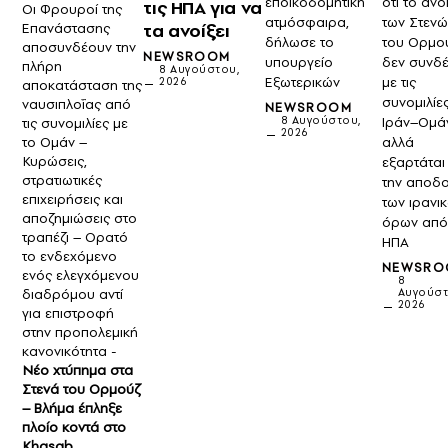
εποικοδομητική
ότι το άνο
τις ΗΠΑ για να
Οι Φρουροί της
ατμόσφαιρα,
των Στενώ
τα ανοίξει
Επανάστασης
δήλωσε το
του Ορμο
αποσυνδέουν την
NEWSROOM
υπουργείο
δεν συνδέ
πλήρη
8 Αυγούστου,
Εξωτερικών
με τις
2026
αποκατάσταση της
συνομιλίε
ναυσιπλοΐας από
NEWSROOM
8 Αυγούστου,
Ιράν–Ομά
τις συνομιλίες με
2026
το Ομάν –
αλλά
Κυρώσεις,
εξαρτάται
στρατιωτικές
την αποδ
επιχειρήσεις και
των ιρανι
αποζημιώσεις στο
όρων από 
τραπέζι – Ορατό
ΗΠΑ
το ενδεχόμενο
NEWSRO
ενός ελεγχόμενου
8
διαδρόμου αντί
Αυγούστ
2026
για επιστροφή
στην προπολεμική
κανονικότητα -
Νέο χτύπημα στα
Στενά του Ορμούζ
– Βλήμα έπληξε
πλοίο κοντά στο
Khasab