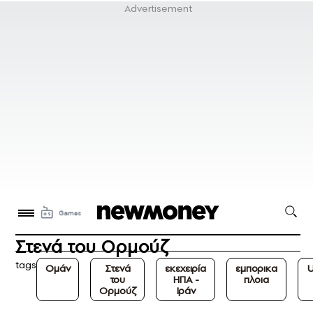
Στενά του Ορμούζ
tags
Ομάν
Στενά
εκεχειρία
εμπορικα
του
ΗΠΑ -
πλοια
Ορμούζ
Ιράν