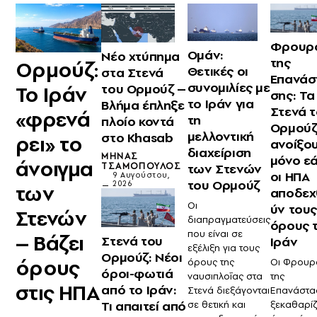
Φρουρ
Ομάν:
Νέο χτύπημα
της
Ορμούζ:
Θετικές οι
στα Στενά
Επανάσ
συνομιλίες με
του Ορμούζ –
Το Ιράν
σης: Τα
το Ιράν για
Βλήμα έπληξε
Στενά 
«φρενά
τη
πλοίο κοντά
Ορμούζ
μελλοντική
στο Khasab
ρει» το
ανοίξο
διαχείριση
ΜΗΝΆΣ
μόνο ε
άνοιγμα
των Στενών
ΤΣΑΜΌΠΟΥΛΟΣ
οι ΗΠΑ
9 Αυγούστου,
του Ορμούζ
2026
των
αποδεχ
Οι
ύν του
Στενών
διαπραγματεύσεις
όρους 
που είναι σε
– Βάζει
Στενά του
Ιράν
εξέλιξη για τους
Ορμούζ: Νέοι
όρους
όρους της
Οι Φρουρ
όροι-φωτιά
ναυσιπλοΐας στα
της
στις ΗΠΑ
από το Ιράν:
Στενά διεξάγονται
Επανάστα
Τι απαιτεί από
σε θετική και
ξεκαθαρί