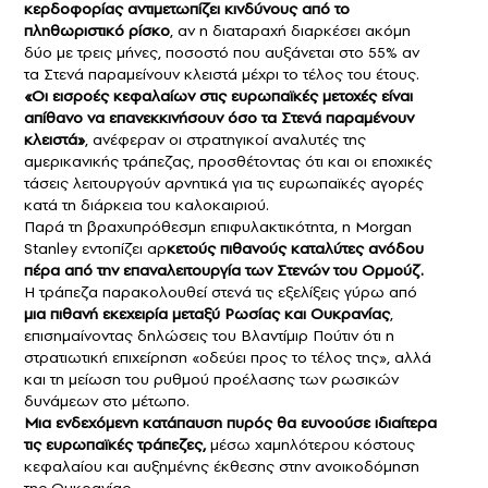
κερδοφορίας αντιμετωπίζει κινδύνους από το
πληθωριστικό ρίσκο
, αν η διαταραχή διαρκέσει ακόμη
δύο με τρεις μήνες, ποσοστό που αυξάνεται στο 55% αν
τα Στενά παραμείνουν κλειστά μέχρι το τέλος του έτους.
«Οι εισροές κεφαλαίων στις ευρωπαϊκές μετοχές είναι
απίθανο να επανεκκινήσουν όσο τα Στενά παραμένουν
κλειστά»
, ανέφεραν οι στρατηγικοί αναλυτές της
αμερικανικής τράπεζας, προσθέτοντας ότι και οι εποχικές
τάσεις λειτουργούν αρνητικά για τις ευρωπαϊκές αγορές
κατά τη διάρκεια του καλοκαιριού.
Παρά τη βραχυπρόθεσμη επιφυλακτικότητα, η Morgan
Stanley εντοπίζει αρ
κετούς πιθανούς καταλύτες ανόδου
πέρα από την επαναλειτουργία των Στενών του Ορμούζ.
Η τράπεζα παρακολουθεί στενά τις εξελίξεις γύρω από
μια πιθανή εκεχειρία μεταξύ Ρωσίας και Ουκρανίας
,
επισημαίνοντας δηλώσεις του Βλαντίμιρ Πούτιν ότι η
στρατιωτική επιχείρηση «οδεύει προς το τέλος της», αλλά
και τη μείωση του ρυθμού προέλασης των ρωσικών
δυνάμεων στο μέτωπο.
Μια ενδεχόμενη κατάπαυση πυρός θα ευνοούσε ιδιαίτερα
τις ευρωπαϊκές τράπεζες,
μέσω χαμηλότερου κόστους
κεφαλαίου και αυξημένης έκθεσης στην ανοικοδόμηση
της Ουκρανίας.