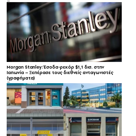
Morgan Stanley: Έσοδα-ρεκόρ $1,1 δισ. στην
Ιαπωνία – Ξεπέρασε τους διεθνείς ανταγωνιστές
(γραφήματα)