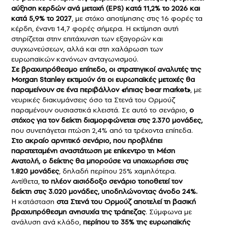
αύξηση κερδών ανά μετοχή (EPS) κατά 11,2% το 2026 και
κατά 5,9% το 2027
, με στόχο αποτίμησης στις 16 φορές τα
κέρδη, έναντι 14,7 φορές σήμερα. Η εκτίμηση αυτή
στηρίζεται στην επιτάχυνση των εξαγορών και
συγχωνεύσεων, αλλά και στη χαλάρωση των
ευρωπαϊκών κανόνων ανταγωνισμού.
Σε βραχυπρόθεσμο επίπεδο, οι στρατηγικοί αναλυτές της
Morgan Stanley εκτιμούν ότι οι ευρωπαϊκές μετοχές θα
παραμείνουν σε ένα περιβάλλον «ήπιας bear market»
, με
νευρικές διακυμάνσεις όσο τα Στενά του Ορμούζ
παραμένουν ουσιαστικά κλειστά. Σε αυτό το σενάριο,
ο
στόχος για τον δείκτη διαμορφώνεται στις 2.370 μονάδες,
που συνεπάγεται πτώση 2,4% από τα τρέχοντα επίπεδα.
Στο ακραίο αρνητικό σενάριο, που προβλέπει
παρατεταμένη αναστάτωση με επίκεντρο τη Μέση
Ανατολή, ο δείκτης θα μπορούσε να υποχωρήσει στις
1.820 μονάδες
, δηλαδή περίπου 25% χαμηλότερα.
Αντίθετα,
το πλέον αισιόδοξο σενάριο τοποθετεί τον
δείκτη στις 3.020 μονάδες, υποδηλώνοντας άνοδο 24%.
Η κατάσταση
στα Στενά του Ορμούζ αποτελεί τη βασική
βραχυπρόθεσμη ανησυχία της τράπεζας
. Σύμφωνα με
ανάλυση ανά κλάδο,
περίπου το 35% της ευρωπαϊκής