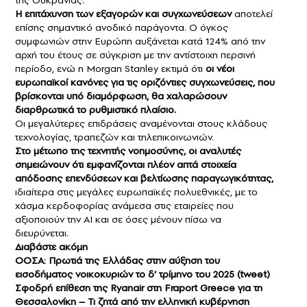
Η επιτάχυνση των εξαγορών και συγχωνεύσεων
αποτελεί
επίσης σημαντικό ανοδικό παράγοντα. Ο όγκος
συμφωνιών στην Ευρώπη αυξάνεται κατά 124% από την
αρχή του έτους σε σύγκριση με την αντίστοιχη περσινή
περίοδο, ενώ η Morgan Stanley εκτιμά ότι
οι νέοι
ευρωπαϊκοί κανόνες για τις οριζόντιες συγχωνεύσεις, που
βρίσκονται υπό διαμόρφωση, θα χαλαρώσουν
διαρθρωτικά το ρυθμιστικό πλαίσιο.
Οι μεγαλύτερες επιδράσεις αναμένονται στους κλάδους
τεχνολογίας, τραπεζών και τηλεπικοινωνιών.
Στο μέτωπο της τεχνητής νοημοσύνης, οι αναλυτές
σημειώνουν ότι εμφανίζονται πλέον απτά στοιχεία
απόδοσης επενδύσεων και βελτίωσης παραγωγικότητας,
ιδιαίτερα στις μεγάλες ευρωπαϊκές πολυεθνικές, με το
χάσμα κερδοφορίας ανάμεσα στις εταιρείες που
αξιοποιούν την AI και σε όσες μένουν πίσω να
διευρύνεται.
Διαβάστε ακόμη
ΟΟΣΑ: Πρωτιά της Ελλάδας στην αύξηση του
εισοδήματος νοικοκυριών το δ’ τρίμηνο του 2025 (tweet)
Σφοδρή επίθεση της Ryanair στη Fraport Greece για τη
Θεσσαλονίκη – Τι ζητά από την ελληνική κυβέρνηση