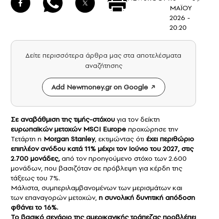
ΜΑΪΟΥ
2026 -
20:20
Δείτε περισσότερα άρθρα μας στα αποτελέσματα
αναζήτησης
Add Newmoney.gr on Google
Σε αναβάθμιση της τιμής-στόχου
για τον δείκτη
ευρωπαϊκών μετοχών
MSCI Europe
προχώρησε την
Τετάρτη η
Morgan Stanley
, εκτιμώντας ότι
έχει περιθώριο
επιπλέον ανόδου κατά 11% μέχρι τον Ιούνιο του 2027, στις
2.700 μονάδες,
από τον προηγούμενο στόχο των 2.600
μονάδων, που βασιζόταν σε πρόβλεψη για κέρδη της
τάξεως του 7%.
Μάλιστα, συμπεριλαμβανομένων των μερισμάτων και
των επαναγορών μετοχών,
η συνολική δυνητική απόδοση
φθάνει το 16%.
Το βασικό σενάριο της αμερικανικής τράπεζας προβλέπει