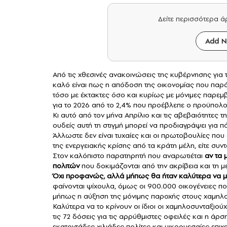
Δείτε περισσότερα 
Add N
Από τις χθεσινές ανακοινώσεις της κυβέρνησης για 
καλό είναι πως η απόδοση της οικονομίας που παρά
τόσο με έκτακτες όσο και κυρίως με μόνιμες παρεμ
για το 2026 από το 2,4% που προέβλεπε ο προϋπολογ
Κι αυτό από τον μήνα Απρίλιο και τις αβεβαιότητες
ουδείς αυτή τη στιγμή μπορεί να προδιαγράψει για π
Άλλωστε δεν είναι τυχαίες και οι πρωτοβουλίες που
της ενεργειακής κρίσης από τα κράτη μέλη, είτε συντ
Στον καλόπιστο παρατηρητή που αναρωτιέται
αν τα 
πολιτών
που δοκιμάζονται από την ακρίβεια και τη μ
Όχι προφανώς, αλλά μήπως θα ήταν καλύτερα να μη
φαίνονται ψίχουλα, όμως οι 900.000 οικογένειες πο
μήπως η αύξηση της μόνιμης παροχής στους χαμηλο
Καλύτερα να το κρίνουν οι ίδιοι οι χαμηλοσυνταξιού
τις 72 δόσεις για τις αρρύθμιστες οφειλές και η 
εκατοντάδες χιλιάδες πολίτες και μικρομεσαίες επι