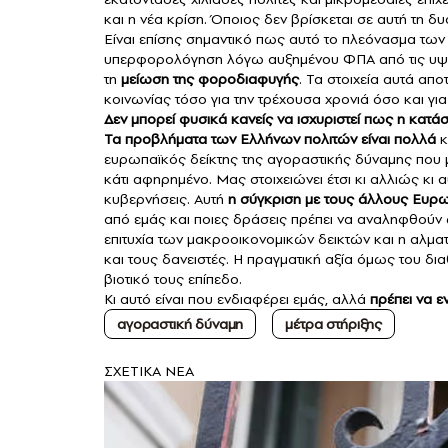
και η νέα κρίση. Όποιος δεν βρίσκεται σε αυτή τη δ
Είναι επίσης σημαντικό πως αυτό το πλεόνασμα τω
υπερφορολόγηση λόγω αυξημένου ΦΠΑ από τις υψη
τη
μείωση της φοροδιαφυγής
. Τα στοιχεία αυτά απ
κοινωνίας τόσο για την τρέχουσα χρονιά όσο και για
Δεν μπορεί φυσικά κανείς να ισχυριστεί πως η κατάσ
Τα προβλήματα των Ελλήνων πολιτών είναι πολλά
κ
ευρωπαϊκός δείκτης της αγοραστικής δύναμης που μα
κάτι αφηρημένο. Μας στοιχειώνει έτσι κι αλλιώς κι α
κυβερνήσεις. Αυτή
η σύγκριση με τους άλλους Ευρω
από εμάς και ποιες δράσεις πρέπει να αναληφθούν ώ
επιτυχία των μακροοικονομικών δεικτών και η αλμ
και τους δανειστές. Η πραγματική αξία όμως του δια
βιοτικό τους επίπεδο.
Κι αυτό είναι που ενδιαφέρει εμάς, αλλά
πρέπει να ε
αγοραστική δύναμη
μέτρα στήριξης
ΣXETIKA NEA