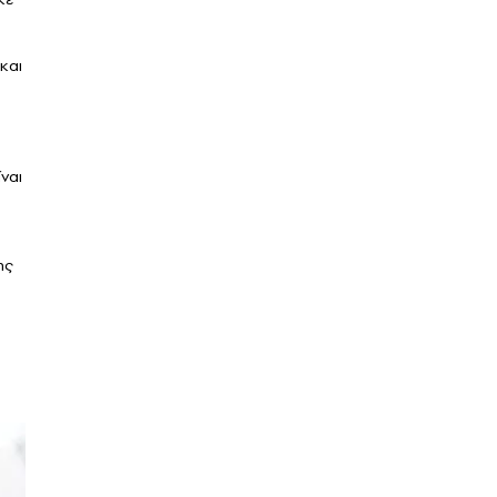
και
ναι
ης