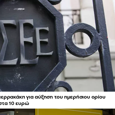
Πιερρακάκη για αύξηση του ημερήσιου ορίου
στα 10 ευρώ