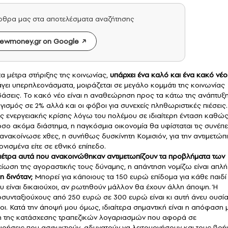
άρθρα μας στα αποτελέσματα αναζήτησης
ewmoney.gr on Google
τα μέτρα στήριξης της κοινωνίας,
υπάρχει ένα καλό και ένα κακό νέο
γει υπερπλεονάσματα, μοιράζεται σε μεγάλο κομμάτι της κοινωνίας
βάσεις. Το κακό νέο είναι η αναθεώρηση προς τα κάτω της ανάπτυξ
ισμός σε 2% αλλά και οι φόβοι για συνεχείς πληθωριστικές πιέσεις.
 της ενεργειακής κρίσης λόγω του πολέμου σε ιδιαίτερη ένταση καθώ
όσο ακόμα διάστημα, η παγκόσμια οικονομία θα υφίσταται τις συνέπε
 ανακοίνωσε χθες, η συνήθως δυσκίνητη Κομισιόν, για την αντιμετώπ
ονισμένα είτε σε εθνικό επίπεδο.
μέτρα αυτά που ανακοινώθηκαν αντιμετωπίζουν τα προβλήματα των
είωση της αγοραστικής τους δύναμης, η απάντηση νομίζω είναι απλή
 δινόταν;
Μπορεί για κάποιους τα 150 ευρώ επίδομα για κάθε παιδί
υ είναι δικαιούχοι, αν ρωτηθούν μάλλον θα έχουν άλλη άποψη. Ή
συνταξιούχους από 250 ευρώ σε 300 ευρώ είναι κι αυτή άνευ ουσία
χοι. Κατά την άποψή μου όμως, ιδιαίτερα σημαντική είναι η απόφαση 
άρση της κατάσχεσης τραπεζικών λογαριασμών που αφορά σε
χειρήσεις που ασφυκτιούν, αδυνατούν να λειτουργήσουν και τους βρή