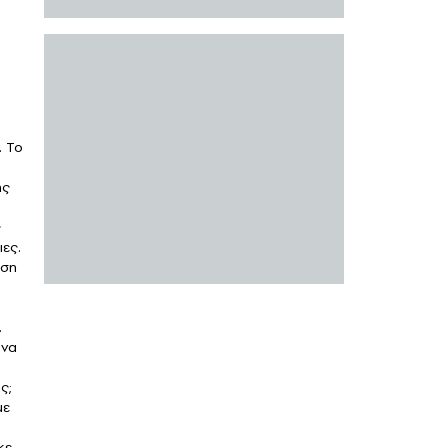
. Το
ης
ς
ιες.
ιση
.
 να
ς;
με
κε