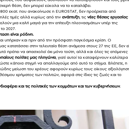
υσχερή θέση, δεν μπορεί εύκολα να το καταλάβει.
ν 800 εκατ. που ανακοίνωσε η EUROSTAT, δεν προέρχεται από
λές τιμές αλλά κυρίως από την
ανάπτυξη
, τις
νέες θέσεις εργασίας
οτελούν μια καλή μαγιά για την επίτευξη πλεονασμάτων υπέρ της
 το 2027.
ταση είναι ρόδινη.
αι υπήρχαν και πριν από την πρόσφατη παγκόσμια κρίση. Ο
ς κατατάσσει στην τελευταία θέση ανάμεσα στους 27 της ΕΕ, δεν εί
υτό πρέπει να απασχολεί όχι μόνο τούτη, αλλά και όλες τις επόμενες
παίους πολίτες μας πληγώνει
, γιατί αυτοί τα καταφέρνουν καλύτερα
στε κάποια στιγμή να απαλλαγούμε από αυτό το στίγμα. Βλέπετε, η
ατώδης μείωση του χρέους αφορούν κυρίως τους οίκους αξιολόγησ
θέσιμου χρήματος των πολιτών, αφορά στις ίδιες τις ζωές και το
νδιαφέρει και τις πολιτικές των κομμάτων και των κυβερνήσεων.