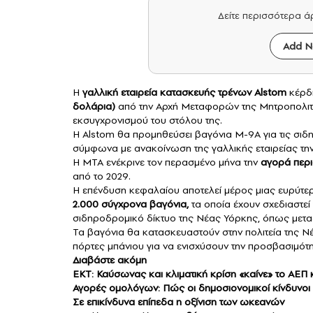
Δείτε περισσότερα 
Add N
Η
γαλλική εταιρεία κατασκευής τρένων
Alstom
κέρδι
δολάρια)
από την Αρχή Μεταφορών της Μητροπολιτ
εκσυγχρονισμού του στόλου της.
Η
Alstom
θα προμηθεύσει βαγόνια M-9A για τις σιδη
σύμφωνα με ανακοίνωση της γαλλικής εταιρείας τη
Η MTA ενέκρινε τον περασμένο μήνα την
αγορά περ
από το 2029.
Η επένδυση κεφαλαίου αποτελεί μέρος μιας ευρύτ
2.000 σύγχρονα βαγόνια,
τα οποία έχουν σχεδιαστεί 
σιδηροδρομικό δίκτυο της Νέας Υόρκης, όπως μετα
Τα βαγόνια θα κατασκευαστούν στην πολιτεία της Ν
πόρτες μπάνιου για να ενισχύσουν την προσβασιμότ
Διαβάστε ακόμη
ΕΚΤ: Καύσωνας και κλιματική κρίση «καίνε» το ΑΕΠ
Αγορές ομολόγων: Πώς οι δημοσιονομικοί κίνδυνοι 
Σε επικίνδυνα επίπεδα η οξίνιση των ωκεανών