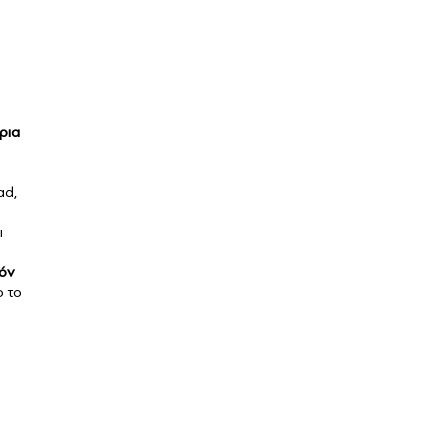
ρια
ad,
ι
όν
ο το