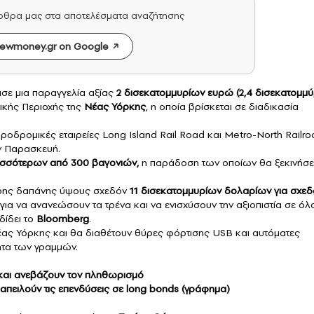
άρθρα μας στα αποτελέσματα αναζήτησης
ewmoney.gr on Google
σε μια παραγγελία αξίας
2 δισεκατομμυρίων ευρώ (2,4 δισεκατομμύ
ικής Περιοχής της
Νέας Υόρκης
, η οποία βρίσκεται σε διαδικασία
ροδρομικές εταιρείες Long Island Rail Road και Metro-North Railro
ν Παρασκευή.
ισσότερων από 300 βαγονιών,
η παράδοση των οποίων θα ξεκινήσε
ερης δαπάνης ύψους σχεδόν
11 δισεκατομμυρίων δολαρίων για σχεδ
για να ανανεώσουν τα τρένα και να ενισχύσουν την αξιοπιστία σε όλ
δίδει το
Bloomberg
.
έας Υόρκης και θα διαθέτουν θύρες φόρτισης USB και αυτόματες
ητα των γραμμών.
 και ανεβάζουν τον πληθωρισμό
απειλούν τις επενδύσεις σε long bonds (γράφημα)