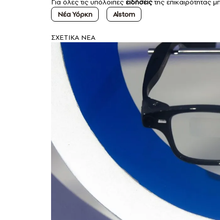
Για όλες τις υπόλοιπες
ειδήσεις
της επικαιρότητας μπ
Νέα Υόρκη
Alstom
ΣXETIKA NEA