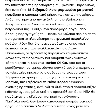
πετρελαίου και πετροχημικών προϊόντων από το Ιράν μετά
την υπογραφή της προσωρινής συμφωνίας. Παράλληλα,
έχει εντοπίσει
46 δεξαμενόπλοια φορτωμένα με ιρανικό
πετρέλαιο ή καύσιμα
κατά μήκος των ακτών της χώρας.
Ακόμη και πριν από την ανάκληση της εξαίρεσης, η
Τεχεράνη δυσκολευόταν να διαθέσει τις ποσότητες
πετρελαίου της. Η αυξημένη προσφορά αργού από
άλλους παραγωγούς του Περσικού Κόλπου περιόρισε το
ανταγωνιστικό πλεονέκτημα του
ιρανικού πετρελαίου
,
καθώς πλέον δεν διαπραγματευόταν με σημαντική
έκπτωση έναντι των εναλλακτικών ποιοτήτων.
Παράλληλα, οι αγοραστές παρέμεναν επιφυλακτικοί
λόγω των γεωπολιτικών και ρυθμιστικών κινδύνων.
Τόσο η κρατική
National Iranian Oil Co.
όσο και οι
μεσάζοντες που εμπορεύονται ιρανικό αργό επιχείρησαν
τις τελευταίες ημέρες να διαθέσουν τα φορτία τους.
Σύμφωνα με εμπόρους της αγοράς, διυλιστήρια στην
Ιαπωνία, την Ταϊβάν και τη Νότια Κορέα
δέχθηκαν
σχετικές προτάσεις, ενώ ινδικά διυλιστήρια προετοίμαζαν
πιθανές αγορές μόνο υπό την προϋπόθεση ότι οι
ΗΠΑ
θα
παρέτειναν την εξαίρεση και μετά τον Αύγουστο.
Παρ’ όλα αυτά, δεν έχουν καταγραφεί αγορές ιρανικού
αργού από ασιατικά διυλιστήρια εκτός Κίνας μετά την