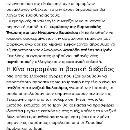
ενεργοποίηση της εξαίρεσης, αν και ορισμένες
συναλλαγές ενδέχεται να μην έχουν δημοσιοποιηθεί
λόγω της ευαισθησίας τους.
Οι εμπορικές συναλλαγές συνεχίζουν να συναντούν
σημαντικά εμπόδια. Οι
κυρώσεις της Ευρωπαϊκής
Ένωσης και του Ηνωμένου Βασιλείου
εξακολουθούν να
ισχύουν, δυσχεραίνοντας την ασφαλιστική κάλυψη των
φορτίων, ενώ αρκετά λιμάνια εμφανίζονται απρόθυμα να
εξυπηρετήσουν τον λεγόμενο
«σκιώδη στόλο» του Ιράν
.
Επιπλέον, οι αγοραστές φοβούνται πιθανές νέες
αιφνιδιαστικές αλλαγές στην αμερικανική πολιτική.
Η Κίνα παραμένει η βασική διέξοδος
Μια από τις ελάχιστες αγορές που εξακολουθούν να
προσφέρουν προοπτικές για το ιρανικό πετρέλαιο είναι τα
ανεξάρτητα
κινεζικά διυλιστήρια,
γνωστά ως teapots, τα
οποία αποτελούσαν τους σημαντικότερους πελάτες της
Τεχεράνης πριν από τον πόλεμο στη Μέση Ανατολή.
Ωστόσο, εκτιμάται ότι το Ιράν θα χρειαστεί να προσφέρει
ιδιαίτερα μεγάλες εκπτώσεις στις τιμές, καθώς τα κινεζικά
διυλιστήρια προμηθεύτηκαν νωρίτερα μέσα στον μήνα
σημαντικές ποσότητες πετρελαίου από τη Σαουδική
Αραβία και το Ιράκ.