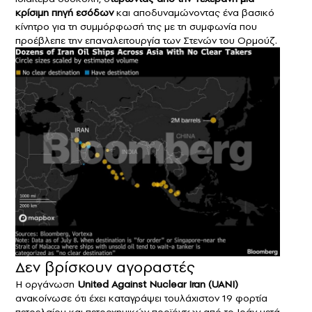
κρίσιμη πηγή εσόδων
και αποδυναμώνοντας ένα βασικό
κίνητρο για τη συμμόρφωσή της με τη συμφωνία που
προέβλεπε την επαναλειτουργία των Στενών του Ορμούζ.
Δεν βρίσκουν αγοραστές
Η οργάνωση
United Against Nuclear Iran (UANI)
ανακοίνωσε ότι έχει καταγράψει τουλάχιστον 19 φορτία