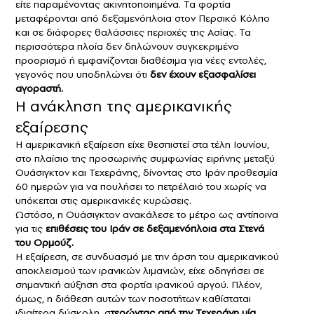
είτε παραμένοντας ακινητοποιημένα. Τα φορτία
μεταφέρονται από δεξαμενόπλοια στον Περσικό Κόλπο
και σε διάφορες θαλάσσιες περιοχές της Ασίας. Τα
περισσότερα πλοία δεν δηλώνουν συγκεκριμένο
προορισμό ή εμφανίζονται διαθέσιμα για νέες εντολές,
γεγονός που υποδηλώνει ότι
δεν έχουν εξασφαλίσει
αγοραστή.
Η ανάκληση της αμερικανικής
εξαίρεσης
Η αμερικανική εξαίρεση είχε θεσπιστεί στα τέλη Ιουνίου,
στο πλαίσιο της προσωρινής συμφωνίας ειρήνης μεταξύ
Ουάσιγκτον και Τεχεράνης, δίνοντας στο Ιράν προθεσμία
60 ημερών για να πουλήσει το πετρέλαιό του χωρίς να
υπόκειται στις αμερικανικές κυρώσεις.
Ωστόσο, η Ουάσιγκτον ανακάλεσε το μέτρο ως αντίποινα
για τις
επιθέσεις του Ιράν σε δεξαμενόπλοια στα
Στενά
του Ορμούζ.
Η εξαίρεση, σε συνδυασμό με την άρση του αμερικανικού
αποκλεισμού των ιρανικών λιμανιών, είχε οδηγήσει σε
σημαντική αύξηση στα φορτία ιρανικού αργού. Πλέον,
όμως, η διάθεση αυτών των ποσοτήτων καθίσταται
ιδιαίτερα δύσκολη, σ
τερώντας από την Τεχεράνη μία