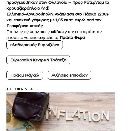
προσγειώθηκαν στην Ολλανδία – Προς Ρότερνταμ το
κρουαζιερόπλοιο (vid)
Ελληνικό-Αργυρούπολη: Ανάπλαση στο Πάρκο «208»
και επισκευή γέφυρας με 1,85 εκατ. ευρώ από την
Περιφέρεια Αττικής
Για όλες τις υπόλοιπες
ειδήσεις
της επικαιρότητας
μπορείτε να επισκεφτείτε το
Πρώτο Θέμα
πληθωρισμός Ευρωζώνη
Ευρωπαϊκή Κεντρική Τράπεζα
Γιοάχιμ Νάγκελ
Αυξήσεις επιτοκίων
ΣXETIKA NEA