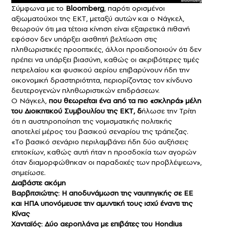
Σύμφωνα με το
Bloomberg
, παρότι ορισμένοι
αξιωματούχοι της ΕΚΤ, μεταξύ αυτών και ο Νάγκελ,
θεωρούν ότι μια τέτοια κίνηση είναι εξαιρετικά πιθανή
εφόσον δεν υπάρξει αισθητή βελτίωση στις
πληθωριστικές προοπτικές, άλλοι προειδοποιούν ότι δεν
πρέπει να υπάρξει βιασύνη, καθώς οι ακριβότερες τιμές
πετρελαίου και φυσικού αερίου επιβαρύνουν ήδη την
οικονομική δραστηριότητα, περιορίζοντας τον κίνδυνο
δευτερογενών πληθωριστικών επιδράσεων.
Ο Νάγκελ,
που θεωρείται ένα από τα πιο «σκληρά» μέλη
του Διοικητικού Συμβουλίου της ΕΚΤ, δ
ήλωσε την Τρίτη
ότι η αυστηροποίηση της νομισματικής πολιτικής
αποτελεί μέρος του βασικού σεναρίου της τράπεζας.
«Το βασικό σενάριο περιλαμβάνει ήδη δύο αυξήσεις
επιτοκίων, καθώς αυτή ήταν η προσδοκία των αγορών
όταν διαμορφώθηκαν οι παραδοχές των προβλέψεων»,
σημείωσε.
Διαβάστε ακόμη
Βαρβιτσιώτης: Η αποδυνάμωση της ναυπηγικής σε ΕΕ
και ΗΠΑ υπονόμευσε την αμυντική τους ισχύ έναντι της
Κίνας
Χανταϊός: Δύο αεροπλάνα με επιβάτες του Hondius