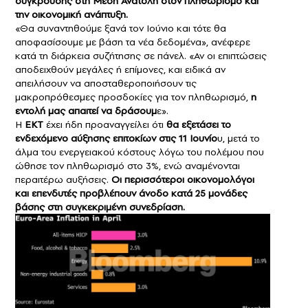
σύγκρουσης στη Μέση Ανατολή στον
πληθωρισμό
και
την οικονομική ανάπτυξη.
«Θα συναντηθούμε ξανά τον Ιούνιο και τότε θα
αποφασίσουμε με βάση τα νέα δεδομένα», ανέφερε
κατά τη διάρκεια συζήτησης σε πάνελ. «Αν οι επιπτώσεις
αποδειχθούν μεγάλες ή επίμονες, και ειδικά αν
απειλήσουν να αποσταθεροποιήσουν τις
μακροπρόθεσμες προσδοκίες για τον πληθωρισμό,
η
εντολή μας απαιτεί να δράσουμ
ε».
Η
ΕΚΤ
έχει ήδη προαναγγείλει ότι
θα εξετάσει το
ενδεχόμενο αύξησης επιτοκίων στις 11 Ιουνίο
υ, μετά το
άλμα του ενεργειακού κόστους λόγω του πολέμου που
ώθησε τον πληθωρισμό στο 3%, ενώ αναμένονται
περαιτέρω αυξήσεις.
Οι περισσότεροι οικονομολόγοι
και επενδυτές προβλέπουν άνοδο κατά 25 μονάδες
βάσης στη συγκεκριμένη συνεδρίαση.