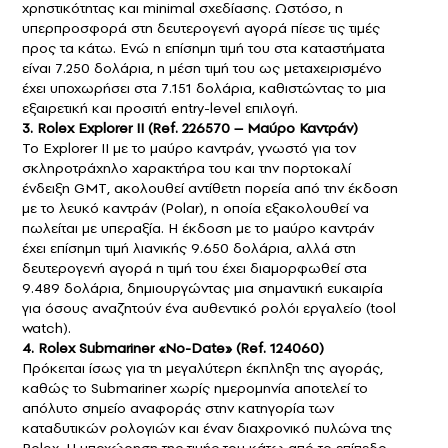
χρηστικότητας και minimal σχεδίασης. Ωστόσο, η
υπερπροσφορά στη δευτερογενή αγορά πίεσε τις τιμές
προς τα κάτω. Ενώ η επίσημη τιμή του στα καταστήματα
είναι 7.250 δολάρια, η μέση τιμή του ως μεταχειρισμένο
έχει υποχωρήσει στα 7.151 δολάρια, καθιστώντας το μια
εξαιρετική και προσιτή entry-level επιλογή.
3. Rolex Explorer II (Ref. 226570 – Μαύρο Καντράν)
Το Explorer II με το μαύρο καντράν, γνωστό για τον
σκληροτράχηλο χαρακτήρα του και την πορτοκαλί
ένδειξη GMT, ακολουθεί αντίθετη πορεία από την έκδοση
με το λευκό καντράν (Polar), η οποία εξακολουθεί να
πωλείται με υπεραξία. Η έκδοση με το μαύρο καντράν
έχει επίσημη τιμή λιανικής 9.650 δολάρια, αλλά στη
δευτερογενή αγορά η τιμή του έχει διαμορφωθεί στα
9.489 δολάρια, δημιουργώντας μια σημαντική ευκαιρία
για όσους αναζητούν ένα αυθεντικό ρολόι εργαλείο (tool
watch).
4. Rolex Submariner «No-Date» (Ref. 124060)
Πρόκειται ίσως για τη μεγαλύτερη έκπληξη της αγοράς,
καθώς το Submariner χωρίς ημερομηνία αποτελεί το
απόλυτο σημείο αναφοράς στην κατηγορία των
καταδυτικών ρολογιών και έναν διαχρονικό πυλώνα της
Rolex. Η υποχώρηση της τιμής του κάτω από το επίπεδο