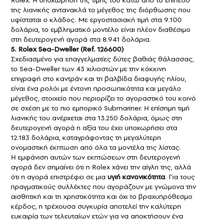
της λιανικής αντανακλά το μέγεθος της διόρθωσης που
υφίσταται ο κλάδος. Με εργοστασιακή τιμή στα 9.100
δολάρια, το εμβληματικό μοντέλο είναι πλέον διαθέσιμο
στη δευτερογενή αγορά στα 8.941 δολάρια.
5. Rolex Sea-Dweller (Ref. 126600)
Σχεδιασμένο για επαγγελματίες δύτες βαθιάς θάλασσας,
το Sea-Dweller των 43 χιλιοστών με την κόκκινη
επιγραφή στο καντράν και τη βαλβίδα διαφυγής ηλίου,
είναι ένα ρολόι με έντονη προσωπικότητα και μεγάλο
μέγεθος, στοιχείο που περιορίζει το αγοραστικό του κοινό
σε σχέση με το πιο εμπορικό Submariner. Η επίσημη τιμή
λιανικής του ανέρχεται στα 13.250 δολάρια, όμως στη
δευτερογενή αγορά η αξία του έχει υποχωρήσει στα
12.183 δολάρια, καταγράφοντας τη μεγαλύτερη
ονομαστική έκπτωση από όλα τα μοντέλα της λίστας.
Η εμφάνιση αυτών των εκπτώσεων στη δευτερογενή
αγορά δεν σημαίνει ότι η Rolex χάνει την αίγλη της, αλλά
ότι η αγορά επιστρέφει σε μια
υγιή κανονικότητα
. Για τους
πραγματικούς συλλέκτες που αγοράζουν με γνώμονα την
αισθητική και τη χρηστικότητα και όχι το βραχυπρόθεσμο
κέρδος, η τρέχουσα συγκυρία αποτελεί την καλύτερη
ευκαιρία των τελευταίων ετών για να αποκτήσουν ένα