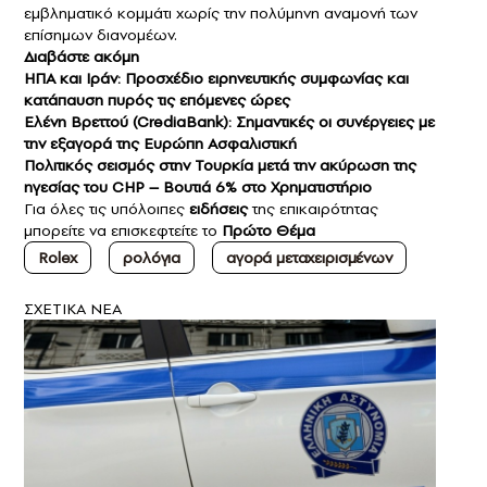
εμβληματικό κομμάτι χωρίς την πολύμηνη αναμονή των
επίσημων διανομέων.
Διαβάστε ακόμη
ΗΠΑ και Ιράν: Προσχέδιο ειρηνευτικής συμφωνίας και
κατάπαυση πυρός τις επόμενες ώρες
Ελένη Βρεττού (CrediaBank): Σημαντικές οι συνέργειες με
την εξαγορά της Ευρώπη Ασφαλιστική
Πολιτικός σεισμός στην Τουρκία μετά την ακύρωση της
ηγεσίας του CHP – Βουτιά 6% στο Χρηματιστήριο
Για όλες τις υπόλοιπες
ειδήσεις
της επικαιρότητας
μπορείτε να επισκεφτείτε το
Πρώτο Θέμα
Rolex
ρολόγια
αγορά μεταχειρισμένων
ΣXETIKA NEA