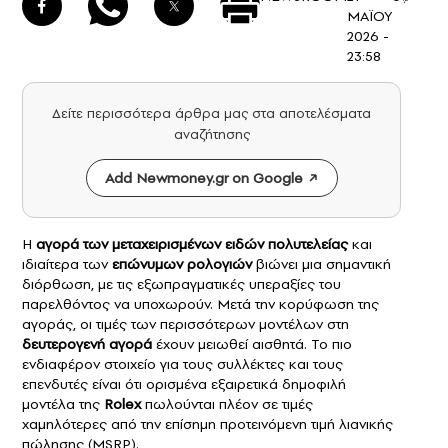
ΜΑΪΟΥ
2026 -
23:58
Δείτε περισσότερα άρθρα μας στα αποτελέσματα
αναζήτησης
Add Newmoney.gr on Google
Η
αγορά των μεταχειρισμένων
ειδών πολυτελείας
και
ιδιαίτερα των
επώνυμων
ρολογιών
βιώνει μια σημαντική
διόρθωση, με τις εξωπραγματικές υπεραξίες του
παρελθόντος να υποχωρούν. Μετά την κορύφωση της
αγοράς, οι τιμές των περισσότερων μοντέλων στη
δευτερογενή αγορά
έχουν μειωθεί αισθητά. Το πιο
ενδιαφέρον στοιχείο για τους συλλέκτες και τους
επενδυτές είναι ότι ορισμένα εξαιρετικά δημοφιλή
μοντέλα της
Rolex
πωλούνται πλέον σε τιμές
χαμηλότερες από την επίσημη προτεινόμενη τιμή λιανικής
πώλησης (MSRP).