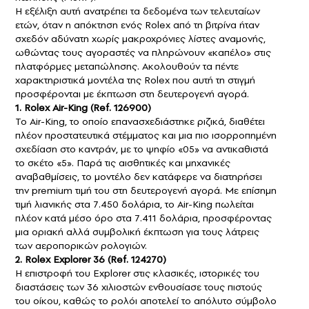
Η εξέλιξη αυτή ανατρέπει τα δεδομένα των τελευταίων
ετών, όταν η απόκτηση ενός Rolex από τη βιτρίνα ήταν
σχεδόν αδύνατη χωρίς μακροχρόνιες λίστες αναμονής,
ωθώντας τους αγοραστές να πληρώνουν «καπέλο» στις
πλατφόρμες μεταπώλησης. Ακολουθούν τα πέντε
χαρακτηριστικά μοντέλα της Rolex που αυτή τη στιγμή
προσφέρονται με έκπτωση στη δευτερογενή αγορά.
1. Rolex Air-King (Ref. 126900)
Το Air-King, το οποίο επανασχεδιάστηκε ριζικά, διαθέτει
πλέον προστατευτικά στέμματος και μια πιο ισορροπημένη
σχεδίαση στο καντράν, με το ψηφίο «05» να αντικαθιστά
το σκέτο «5». Παρά τις αισθητικές και μηχανικές
αναβαθμίσεις, το μοντέλο δεν κατάφερε να διατηρήσει
την premium τιμή του στη δευτερογενή αγορά. Με επίσημη
τιμή λιανικής στα 7.450 δολάρια, το Air-King πωλείται
πλέον κατά μέσο όρο στα 7.411 δολάρια, προσφέροντας
μια οριακή αλλά συμβολική έκπτωση για τους λάτρεις
των αεροπορικών ρολογιών.
2. Rolex Explorer 36 (Ref. 124270)
Η επιστροφή του Explorer στις κλασικές, ιστορικές του
διαστάσεις των 36 χιλιοστών ενθουσίασε τους πιστούς
του οίκου, καθώς το ρολόι αποτελεί το απόλυτο σύμβολο