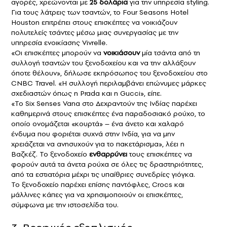
αγορές, χρεώνονται με
25 δολάρια
για την υπηρεσία styling.
Για τους λάτρεις των τσαντών, το Four Seasons Hotel
Houston επιτρέπει στους επισκέπτες να νοικιάζουν
πολυτελείς τσάντες
μέσω μιας συνεργασίας με την
υπηρεσία ενοικίασης Vivrelle.
«Οι επισκέπτες μπορούν να
νοικιάσουν
μία τσάντα από τη
συλλογή τσαντών του ξενοδοχείου και να την αλλάξουν
όποτε θέλουν», δήλωσε εκπρόσωπος του ξενοδοχείου στο
CNBC Travel. «Η συλλογή περιλαμβάνει επώνυμες μάρκες
σχεδιαστών όπως η
Prada
και η
Gucci
», είπε.
«Το Six Senses Vana στο Δεχραντούν της Ινδίας παρέχει
καθημερινά στους επισκέπτες ένα παραδοσιακό ρούχο, το
οποίο ονομάζεται «κουρτά» – ένα άνετο και χαλαρό
ένδυμα που φοριέται συχνά στην Ινδία, για να μην
χρειάζεται να ανησυχούν για το πακετάρισμα», λέει η
Βαζκέζ. Το ξενοδοχείο
ενθαρρύνει
τους επισκέπτες να
φορούν αυτά τα άνετα ρούχα σε όλες τις δραστηριότητες,
από τα εστιατόρια μέχρι τις υπαίθριες συνεδρίες γιόγκα.
Το ξενοδοχείο παρέχει επίσης παντόφλες, Crocs και
μάλλινες κάπες για να χρησιμοποιούν οι επισκέπτες,
σύμφωνα με την ιστοσελίδα του.