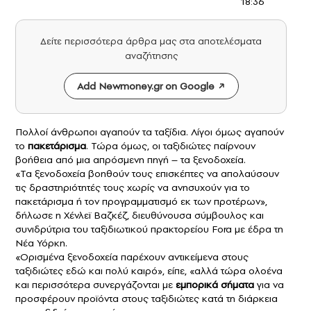
18:36
Δείτε περισσότερα άρθρα μας στα αποτελέσματα
αναζήτησης
Add Newmoney.gr on Google
Πολλοί άνθρωποι αγαπούν τα ταξίδια. Λίγοι όμως αγαπούν
το
πακετάρισμα
. Τώρα όμως, οι ταξιδιώτες παίρνουν
βοήθεια από μια απρόσμενη πηγή – τα
ξενοδοχεία
.
«Τα ξενοδοχεία βοηθούν τους επισκέπτες να απολαύσουν
τις δραστηριότητές τους χωρίς να ανησυχούν για το
πακετάρισμα ή τον προγραμματισμό εκ των προτέρων»,
δήλωσε η Χένλεϊ Βαζκέζ, διευθύνουσα σύμβουλος και
συνιδρύτρια του ταξιδιωτικού πρακτορείου Fora με έδρα τη
Νέα Υόρκη.
«Ορισμένα ξενοδοχεία παρέχουν αντικείμενα στους
ταξιδιώτες εδώ και πολύ καιρό», είπε, «αλλά τώρα ολοένα
και περισσότερα συνεργάζονται με
εμπορικά σήματα
για να
προσφέρουν προϊόντα στους ταξιδιώτες κατά τη διάρκεια