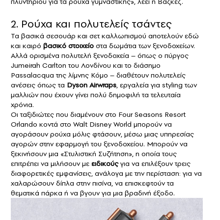
πλυντηρίου για τα ρούχα γυμναστικής», λέει η Βαζκέζ.
2. Ρούχα και πολυτελείς τσάντες
Τα βασικά σεσουάρ και σετ καλλωπισμού αποτελούν εδώ
και καιρό
βασικό στοιχείο
στα δωμάτια των ξενοδοχείων.
Αλλά ορισμένα πολυτελή ξενοδοχεία – όπως ο πύργος
Jumeirah Carlton του Λονδίνου και το διάσημο
Passalacqua της λίμνης Κόμο – διαθέτουν πολυτελείς
ανέσεις όπως τα
Dyson Airwraps
, εργαλεία για styling των
μαλλιών που έχουν γίνει πολύ δημοφιλή τα τελευταία
χρόνια.
Οι ταξιδιώτες που διαμένουν στο Four Seasons Resort
Orlando κοντά στο Walt Disney World μπορούν να
αγοράσουν ρούχα μόλις φτάσουν, μέσω μιας υπηρεσίας
αγορών στην εφαρμογή του ξενοδοχείου. Μπορούν να
ξεκινήσουν μια «Στυλιστική Συζήτηση», η οποία τους
επιτρέπει να μιλήσουν με
ειδικούς
για να επιλέξουν τρεις
διαφορετικές εμφανίσεις, ανάλογα με την περίσταση: για να
χαλαρώσουν δίπλα στην πισίνα, να επισκεφτούν τα
θεματικά πάρκα ή να βγουν για μια βραδινή έξοδο.