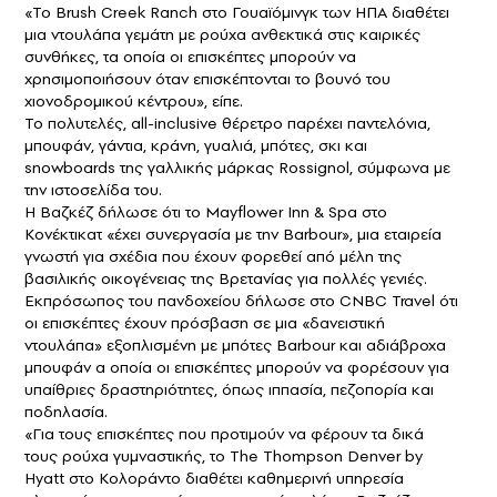
«Το Brush Creek Ranch στο Γουαϊόμινγκ των ΗΠΑ διαθέτει
μια ντουλάπα γεμάτη με ρούχα ανθεκτικά στις καιρικές
συνθήκες, τα οποία οι επισκέπτες μπορούν να
χρησιμοποιήσουν όταν επισκέπτονται το βουνό του
χιονοδρομικού κέντρου», είπε.
Το πολυτελές, all-inclusive θέρετρο παρέχει παντελόνια,
μπουφάν, γάντια, κράνη, γυαλιά, μπότες, σκι και
snowboards της γαλλικής μάρκας Rossignol, σύμφωνα με
την ιστοσελίδα του.
Η Βαζκέζ δήλωσε ότι το Mayflower Inn & Spa στο
Κονέκτικατ «έχει συνεργασία με την Barbour», μια εταιρεία
γνωστή για σχέδια που έχουν φορεθεί από μέλη της
βασιλικής οικογένειας της Βρετανίας για πολλές γενιές.
Εκπρόσωπος του πανδοχείου δήλωσε στο
CNBC Travel
ότι
οι επισκέπτες έχουν πρόσβαση σε μια «δανειστική
ντουλάπα» εξοπλισμένη με μπότες Barbour και αδιάβροχα
μπουφάν α οποία οι επισκέπτες μπορούν να φορέσουν για
υπαίθριες δραστηριότητες, όπως ιππασία, πεζοπορία και
ποδηλασία.
«Για τους επισκέπτες που προτιμούν να φέρουν τα δικά
τους ρούχα γυμναστικής, το The Thompson Denver by
Hyatt στο Κολοράντο διαθέτει καθημερινή υπηρεσία