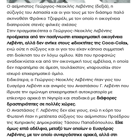
Ο αείμνηστος Γεώργιος-Νεοκλής Λεβέντης (δεξιά), η
σύζυγός του Ασπασία και οι γιοι τους με τον διάσημο Ιταλό
σκηνοθέτη Φράνκο Τζεφιρέλι, με τον οποίο η οικογένεια
διατηρούσε στενές φιλικές σχέσεις
Στην πραγματικότητα ο Γεώργιος-Νεοκλής Λεβέντης
προέρχεται από την πασίγνωστη επιχειρηματική οικογένεια
Λεβέντη, αλλά δεν ανήκε στους «ιδιοκτήτες της Coca-Cola»,
ενώ ούτε η σύζυγος και οι γιοι του είχαν κάποια συμμετοχή
στη διοίκηση του εν λόγω ομίλου. Κάτι που προφανώς
αναδεικνύεται και από την οικονομική τους εμβέλεια, η οποία
δεν παραπέμπει σε άμεση, τουλάχιστον, «παρουσία» στον
ισχυρό επιχειρηματικό όμιλο.
Ειδικότερα, ο Γεώργιος-Νεοκλής Λεβέντης ήταν γιος του
Ευαγόρα Λεβέντη και ανιψιός του Αναστάσιου Γ. Λεβέντη που
ίδρυσε την ομώνυμη επιχειρηματική αυτοκρατορία με
επίκεντρο αρχικά τη Νιγηρία και σταδιακά με
διάφορες
δραστηριότητες σε πολλές χώρες.
Ο Αναστάσιος Γ. Λεβέντης δεν είχε γιους, ενώ η κόρη του
Φωτεινή ήταν η μετέπειτα σύζυγος του αείμνηστου Προέδρου
της Κυπριακής Δημοκρατίας Τάσσου Παπαδόπουλου
. Είχε
όμως επτά αδέλφια, μεταξύ των οποίων ο Ευαγόρας
Λεβέντης, με τον οποίο συνεργάστηκε αρχικά, αλλά στη