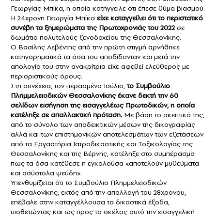
Γεωργίας Μπίκα, η οποία κατήγγειλε ότι έπεσε θύμα βιασμού.
Η 24χρονη Γεωργία Μπίκα
είχε καταγγείλει ότι το περιστατικό
συνέβη τα ξημερώματα της Πρωτοχρονιάς του 2022
σε
δωμάτιο πολυτελούς ξενοδοχείου της Θεσσαλονίκης.
Ο Βασίλης Λεβέντης από την πρώτη στιγμή αρνήθηκε
κατηγορηματικά τα όσα του αποδίδονταν και μετά την
απολογία του στην ανακρίτρια είχε αφεθεί ελεύθερος με
περιοριστικούς όρους.
Στη συνέχεια, τον περασμένο Ιούλιο,
το Συμβούλιο
Πλημμελειοδικών Θεσσαλονίκης έκανε δεκτή την 60
σελίδων εισήγηση της εισαγγελέως Πρωτοδικών, η οποία
κατέληξε σε απαλλακτική πρόταση.
Με βάση το σκεπτικό της,
από το σύνολο των αποδεικτικών μέσων της δικογραφίας
αλλά και των επιστημονικών αποτελεσμάτων των εξετάσεων
από τα Εργαστήρια Ιατροδικαστικής και Τοξικολογίας της
Θεσσαλονίκης και της Βέρνης, κατέληξε στο συμπέρασμα
πως τα όσα κατέθεσε η εγκαλούσα «αποτελούν μυθεύματα
και ασύστολα ψεύδη».
Υπενθυμίζεται ότι το Συμβούλιο Πλημμελειοδικών
Θεσσαλονίκης, εκτός από την απαλλαγή του 28χρονου,
επέβαλε στην καταγγέλλουσα τα δικαστικά έξοδα,
υιοθετώντας και ως προς το σκέλος αυτό την εισαγγελική