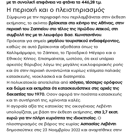
με τη συνολική επιφάνεια να φτάνει τα 446,28 τ.μ.
Η περιοχή και ο πλειστηριασμός
Σύμφωνα με την περιγραφή που περιλαμβάνεται στην έκθεση
εκτίμησης, το ακίνητο
βρίσκεται στο κέντρο της Αθήνας, στην
περιοχή του Ζαππείου στο τέλος της
Ηρώδου Αττικού
, στη
συμβολή της με τη λεωφόρο Βασ. Κωνσταντίνου
.
Πρόκειται για σημείο
μεγάλου τουριστικού ενδιαφέροντος,
καθώς σε αυτό βρίσκονται αξιοθέατα όπως το
Καλλιμάρμαρο, το Ζάππειο, το Προεδρικό Μέγαρο και ο
Εθνικός Κήπος. Επισημαίνεται, ωστόσο, ότι εκεί υπάρχει
αρκετός θόρυβος λόγω της μεγάλης κυκλοφοριακής ροής
και ότι στην περιοχή συναντώνται κυρίως κτίσματα παλαιάς
κατασκευής, νεοκλασικά και διατηρητέα.
Η πολυκατοικία αποτελείται από
ισόγειο, τέσσερις ορόφους
και δώμα και εκτιμάται ότι κατασκευάστηκε στις αρχές της
δεκαετίας του 1970.
Οσον αφορά την ποιότητα κατασκευής
και τη συντήρησή της, κρίνονται καλές.
Η αγοραία αξία της κατοικίας της οικογένειας Λεβέντη
υπολογίζεται, με βάση την έκθεση εκτίμησης,
στα 2,7 εκατ.
ευρώ για την πλήρη κυριότητα της ιδιοκτησίας.
Ο
πλειστηριασμός σε βάρος της κυρίας
Ασπασίας Λεβέντη
δημοσιεύτηκε στις 23 Νοεμβρίου 2022 και αναρτήθηκε στην