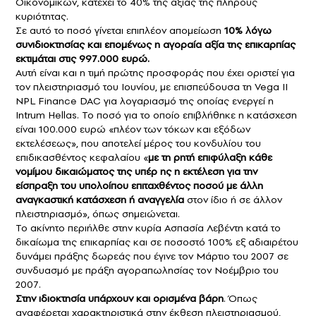
Οικονομικών, κατέχει το 40% της αξίας της πλήρους
κυριότητας.
Σε αυτό το ποσό γίνεται επιπλέον απομείωση
10% λόγω
συνιδιοκτησίας και επομένως η αγοραία αξία της επικαρπίας
εκτιμάται στις 997.000 ευρώ.
Αυτή είναι και η τιμή πρώτης προσφοράς που έχει οριστεί για
τον πλειστηριασμό του Ιουνίου, με επισπεύδουσα τη Vega II
NPL Finance DAC για λογαριασμό της οποίας ενεργεί η
Intrum Hellas. Το ποσό για το οποίο επιβλήθηκε η κατάσχεση
είναι 100.000 ευρώ «πλέον των τόκων και εξόδων
εκτελέσεως», που αποτελεί μέρος του κονδυλίου του
επιδικασθέντος κεφαλαίου «
με τη ρητή επιφύλαξη κάθε
νομίμου δικαιώματος της υπέρ ης η εκτέλεση για την
είσπραξη του υπολοίπου επιταχθέντος ποσού με άλλη
αναγκαστική κατάσχεση ή αναγγελία
στον ίδιο ή σε άλλον
πλειστηριασμό», όπως σημειώνεται.
Το ακίνητο περιήλθε στην κυρία Ασπασία Λεβέντη κατά το
δικαίωμα της επικαρπίας και σε ποσοστό 100% εξ αδιαιρέτου
δυνάμει πράξης δωρεάς που έγινε τον Μάρτιο του 2007 σε
συνδυασμό με πράξη αγοραπωλησίας τον Νοέμβριο του
2007.
Στην ιδιοκτησία υπάρχουν και ορισμένα βάρη
. Όπως
αναφέρεται χαρακτηριστικά στην έκθεση πλειστηριασμού,