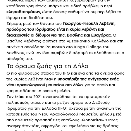
κατάθεση χρημάτων, υπάρχει και ειδική πρόβλεψη περί
κληροδοτημάτων,
ώστε όποιος επιθυμεί να συμπεριλάβει το
ίδρυμα στη διαθήκη του.
Σήμερα, μετά τον θάνατο του
Γεωργίου-Νεοκλή Λεβέντη,
πρόεδρος του Ιδρύματος είναι η κυρία Λεβέντη και
διαχειριστές οι δίδυμοι γιοι της, Βασίλης και Ευαγόρας.
Ο
Βασίλης Λεβέντης φοίτησε στο Αμερικανικό Κολλέγιο και στη
συνέχεια σπούδασε Ρομποτική στο King’s College του
Λονδίνου, ενώ την ίδια ακριβώς διαδρομή ακολούθησε και ο
αδελφός του.
Το όραμα ζωής για τη Δήλο
Ο πιο φιλόδοξος στόχος του IFG και ένα από τα όνειρα ζωής
της κυρίας Λεβέντη ήταν η
υποστήριξη της ανέγερσης ενός
νέου αρχαιολογικού μουσείου στη
Δήλο
, για το οποίο και
χρηματοδότησε τη σχετική μελέτη.
Τον Μάιο του 2021 ανακοινώθηκε ότι «ο πρωταρχικός
πολιτιστικός στόχος και το μείζον όραμα του Διεθνούς
Ιδρύματος για την Ελλάδα (IFG) σχετικά με την ανάληψη της
κατασκευής του Νέου Αρχαιολογικού Μουσείου Δήλου μετά
από πολυετείς προσπάθειες επιτέλους υλοποιείται». Όπως
αναφερόταν τότε, σφραγίδα και εφαλτήριο για τις δράσεις