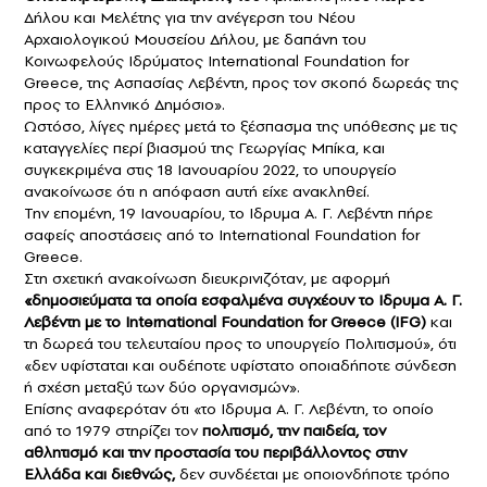
Δήλου και Μελέτης για την ανέγερση του Νέου
Αρχαιολογικού Μουσείου Δήλου, με δαπάνη του
Κοινωφελούς Ιδρύματος International Foundation for
Greece, της Ασπασίας Λεβέντη, προς τον σκοπό δωρεάς της
προς το Ελληνικό Δημόσιο».
Ωστόσο, λίγες ημέρες μετά το ξέσπασμα της υπόθεσης με τις
καταγγελίες περί βιασμού της Γεωργίας Μπίκα, και
συγκεκριμένα στις 18 Ιανουαρίου 2022, το υπουργείο
ανακοίνωσε ότι η απόφαση αυτή είχε ανακληθεί.
Την επομένη, 19 Ιανουαρίου, το Ιδρυμα Α. Γ. Λεβέντη πήρε
σαφείς αποστάσεις από το International Foundation for
Greece.
Στη σχετική ανακοίνωση διευκρινιζόταν, με αφορμή
«δημοσιεύματα τα οποία εσφαλμένα συγχέουν το Ιδρυμα Α. Γ.
Λεβέντη με το International Foundation for Greece (IFG)
και
τη δωρεά του τελευταίου προς το υπουργείο Πολιτισμού», ότι
«δεν υφίσταται και ουδέποτε υφίστατο οποιαδήποτε σύνδεση
ή σχέση μεταξύ των δύο οργανισμών».
Επίσης αναφερόταν ότι «το Ιδρυμα Α. Γ. Λεβέντη, το οποίο
από το 1979 στηρίζει τον
πολιτισμό, την παιδεία, τον
αθλητισμό και την προστασία του περιβάλλοντος στην
Ελλάδα και διεθνώς,
δεν συνδέεται με οποιονδήποτε τρόπο