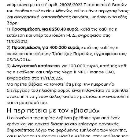
«σύμφωνα με το υπ’ αριθ. 28025/2022 Πιστοποιητικό Βαρών
του Υποθηκοφυλακείου Αθηνών, επί του άνω περιγραφέντος
και αναγκαστικά κατασχεθέντος ακινήτου, υπάρχουν τα εξής
βάρη:
1)
Προσημείωση, για 8.250,48 ευρώ,
κατά της καθ’ ης η
εκτέλεση και υπέρ του ιδιώτη Μ. Δ., εγγραφείσα στις
11/02/2013.
2)
Προσημείωση, για 400.000 ευρώ,
κατά της καθ’ ης η
εκτέλεση και υπέρ της Τράπεζας Πειραιώς, εγγραφείσα στις
03/06/2014.
3)
Αναγκαστική κατάσχεση
, για 100.000 ευρώ, κατά της καθ’
ης η εκτέλεση και υπέρ της Vega II NPL Finance DAC,
εγγραφείσα στις 11/11/2022».
Θα πρέπει βέβαια να τονιστεί ότι μέχρι την ημερομηνία
διενέργειας του πλειστηριασμού είναι πιθανότατο να ασκηθεί
ανακοπή ή να γίνουν άλλες κινήσεις με στόχο την αναστολή ή
και τη ματαίωσή του.
Η περιπέτεια με τον «βιασμό»
Η οικογένεια της κυρίας Λεβέντη βρέθηκε πριν από έναν
χρόνο και για αρκετό διάστημα στο επίκεντρο αρνητικής
δημοσιότητας λόγω της φερόμενης εμπλοκής των γιων της,
και κυρίως του 28χρονου Βασίλη Λεβέντη, στην υπόθεση της