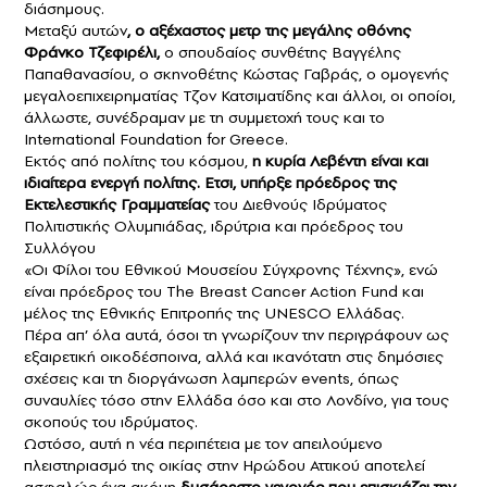
διάσημους.
Μεταξύ αυτών
, ο αξέχαστος μετρ της μεγάλης οθόνης
Φράνκο Τζεφιρέλι,
ο σπουδαίος συνθέτης Βαγγέλης
Παπαθανασίου, ο σκηνοθέτης Κώστας Γαβράς, ο ομογενής
μεγαλοεπιχειρηματίας Τζον Κατσιματίδης και άλλοι, οι οποίοι,
άλλωστε, συνέδραμαν με τη συμμετοχή τους και το
International Foundation for Greece.
Εκτός από πολίτης του κόσμου,
η κυρία Λεβέντη είναι και
ιδιαίτερα ενεργή πολίτης. Ετσι, υπήρξε πρόεδρος της
Εκτελεστικής Γραμματείας
του Διεθνούς Ιδρύματος
Πολιτιστικής Ολυμπιάδας, ιδρύτρια και πρόεδρος του
Συλλόγου
«Οι Φίλοι του Εθνικού Μουσείου Σύγχρονης Τέχνης», ενώ
είναι πρόεδρος του The Breast Cancer Action Fund και
μέλος της Εθνικής Επιτροπής της UNESCO Ελλάδας.
Πέρα απ’ όλα αυτά, όσοι τη γνωρίζουν την περιγράφουν ως
εξαιρετική οικοδέσποινα, αλλά και ικανότατη στις δημόσιες
σχέσεις και τη διοργάνωση λαμπερών events, όπως
συναυλίες τόσο στην Ελλάδα όσο και στο Λονδίνο, για τους
σκοπούς του ιδρύματος.
Ωστόσο, αυτή η νέα περιπέτεια με τον απειλούμενο
πλειστηριασμό της οικίας στην Ηρώδου Αττικού αποτελεί
ασφαλώς ένα ακόμη
δυσάρεστο γεγονός που επισκιάζει την