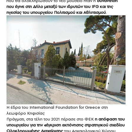
που θα ολοκληρώσουν το νέο μουσείο ήταν η
συνάντηση
που έγινε στη Δήλο μεταξύ των ιδρυτών του IFG και της
ηγεσίας του υπουργείου Πολιτισμού και Αθλητισμού
.
Η έδρα του International Foundation for Greece στη
λεωφόρο Κηφισίας
Πράγματι, στα τέλη του 2021 πέρασε στο ΦΕΚ
η απόφαση του
υπουργείου για την «έγκριση εκπόνησης στρατηγικού σχεδίου
Ολοκληρωμένης Διαχείρισης
του Αρχαιολογικού Χώρου