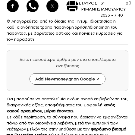
ΣΤΑΥΡΟΣ
31
0
ΓΡΙΜΑΝΗΣ
ΙΑΝΟΥΑΡΙΟΥ
2023 - 7:40
© Απαγορεύεται από το δίκαιο της Πνευμ. Ιδιοκτησίας η
καθ΄οιονδήποτε τρόπο παράνομη χρήση/ιδιοποίηση του
παρόντος, με βαρύτατες αστικές και ποινικές κυρώσεις για
τον παραβάτη
Δείτε περισσότερα άρθρα μας στα αποτελέσματα
αναζήτησης
Add Newmoney.gr on Google
Θα μπορούσε να αποτελεί μία ακόμη ηχηρή επιβεβαίωση του,
διαχρονικής αξίας, αποφθέγματος του Σοφοκλή
«ενός
κακού αρχομένου, μύρια έπονται».
Σε κάθε περίπτωση, τα σύννεφα που άρχισαν να εμφανίζονται
πάνω από την οικογένεια Λεβέντη, μετά την εμπλοκή των
νεότερων μελών της στην υπόθεση με τον
φερόμενο βιασμό
της Γεωργίας Μπίκα
, τώρα δείχνουν να πυκνώνουν.