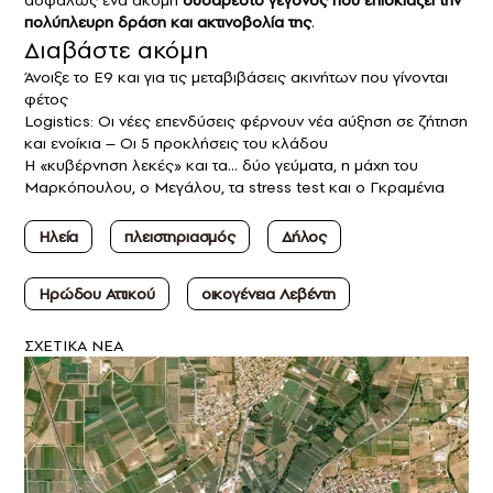
πολύπλευρη δράση και ακτινοβολία της
.
Διαβάστε ακόμη
Άνοιξε το Ε9 και για τις μεταβιβάσεις ακινήτων που γίνονται
φέτος
Logistics: Οι νέες επενδύσεις φέρνουν νέα αύξηση σε ζήτηση
και ενοίκια – Οι 5 προκλήσεις του κλάδου
Η «κυβέρνηση λεκές» και τα… δύο γεύματα, η μάχη του
Μαρκόπουλου, ο Μεγάλου, τα stress test και ο Γκραμένια
Ηλεία
πλειστηριασμός
Δήλος
Ηρώδου Αττικού
οικογένεια Λεβέντη
ΣXETIKA NEA