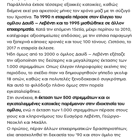
Παράλληλα έχτισε τέσσερις εξοχικές κατοικίες, καθώς
διέμενε εκεί για αρκετούς μήνες τον χρόνο μαζί με τη σύζυγό
του Χριστίνα.
Το 1990 η εταιρεία πέρασε στον έλεγχο του
ομίλου Δαυίδ – Λεβέντη και το 1995 μισθώθηκε σε άλλον
επιχειρηματία.
Κατά την επόμενη 15ετία, μέχρι περίπου το 2010,
κατέγραφε αξιοσημείωτες επιδόσεις, με την ετήσια παραγωγή
να ξεπερνά κάποιες χρονιές και τους 100 τόνους. Ωστόσο, το
2017 η εταιρεία έκλεισε.
Ήδη όμως από το 2000 ο όμιλος Δαυίδ – Λεβέντη εξέταζε
την αξιοποίηση της δεύτερης και μεγαλύτερης έκτασης των
1.000 στρεμμάτων. Οπως έλεγαν πληροφορίες εκείνης της
περιόδου, το σχέδιο ήταν να δημιουργηθούν γήπεδο γκολφ
18 οπών, καθώς και πολυτελές ξενοδοχειακό συγκρότημα.
Και αυτό το φιλόδοξο πλάνο όμως στην πορεία
εγκαταλείφθηκε.
Στη συνέχεια,
η έκταση των 500 στρεμμάτων και οι
εγκαταλειμμένες κατοικίες παρέμειναν στην ιδιοκτησία του
ομίλου,
ενώ η έκταση των 1.000 στρεμμάτων πέρασε στους
γιους και κληρονόμους του Ευαγόρα Λεβέντη, Γεώργιο-
Νεοκλή και Μιχάλη.
Ο πρώτος, πέραν άλλων επιχειρηματικών δραστηριοτήτων,
είχε απασχοληθεί τη δεκαετία του ’90 και στον όμιλο της