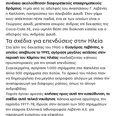
συνέχεια ακολούθησαν διαφορετικούς επιχειρηματικούς
δρόμους.
Η μία από τις αδελφές του Αναστάσιου Γ. Λεβέντη,
η Καλλιόπη, παντρεύτηκε τον Αλκιβιάδη Δαυίδ. Στον γάμο
τους απέκτησαν πέντε παιδιά, ένα εκ των οποίων είναι ο
Γεώργιος Δαυίδ, μετέπειτα ισχυρός άνδρας επί δεκαετίες της
Coca-Cola 3E, ενώ υψηλή θέση στη διοίκηση κατείχε και ο
αδελφός του, Ανδρέας Δαυίδ.
Τα σχέδια για επενδύσεις στην Ηλεία
Στα τέλη της δεκαετίας του 1960 ο
Ευαγόρας Λεβέντης, ο
οποίος απεβίωσε το 1992, αγόρασε μεγάλες εκτάσεις στην
περιοχή του Κάμπου της
Ηλείας
σχεδιάζοντας κάποιες
πρωτοποριακές για την εποχή επενδύσεις.
Συγκεκριμένα, αγόρασε 1.000 στρέμματα στο Καπελέτο και
άλλα 500 στρέμματα στο Κοτύχι. Το αρχικό του πλάνο ήταν
να δημιουργήσει ένα μεγάλο εκτροφείο αλόγων με στόχο την
αναπαραγωγή για διάφορες ράτσες, όπως το άλογο
Ανδραβίδας.
Παρότι έγιναν αρκετές
κινήσεις προς αυτή την κατεύθυνση, το
σχέδιο αυτό τελικά ναυάγησε
. Κάποια χρόνια αργότερα, την
περίοδο 1977-78, ίδρυσε στην έκταση των 500 στρεμμάτων
την εταιρεία Ελληνικά Ιχθυοτροφεία Λεβέντη Α.Ε. για
παραγωγή κυπρίνου και κέφαλου.