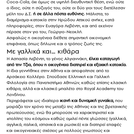
Coca-Cola, όχι όμως σε υψηλή διευθυντική θέση, ενώ ούτε
ο ίδιος, ούτε η σύζυγός του, ούτε οι δύο γιοι τους διετέλεσαν
μέλη του Δ.Σ.
ή σε άλλα πόστα ευθύνης.
Μάλιστα, το
διαμέρισμα-κατοικία στην Ηρώδου Αττικού ανήκε, κατά
πληροφορίες, στον Ευαγόρα Λεβέντη, και από εκείνον
πέρασε στον γιο του, Γεώργιο-Νεοκλή.
Ασφαλώς η οικογένεια διέθετε σημαντική οικονομική
επιφάνεια, όπως δήλωνε και ο τρόπος ζωής της.
Με γαλλικά και… κιθάρα
Η Ασπασία Λεβέντη, το γένος Αλγιαννάκη,
έλκει καταγωγή
από την Τζια, όπου η οικογένεια διατηρεί και εξοχική κατοικία.
Η ίδια γεννήθηκε στην Αθήνα και αποφοίτησε από το
Αρσάκειο Κολλέγιο. Σπούδασε Ελληνική και Γαλλική
Φιλολογία στο Πανεπιστήμιο Αθηνών, καθώς επίσης κλασική
κιθάρα, αλλά και κλασικό μπαλέτο στο Royal Academy του
Λονδίνου.
Περιγράφεται ως ιδιαίτερα
ικανή και δυναμική γυναίκα,
που
μοιράζει τον χρόνο της μεταξύ της Αθήνας και της βρετανικής
πρωτεύουσας, ενώ θα μπορούσε να χαρακτηριστεί και
«πολίτης του κόσμου» καθώς ομιλεί πέντε γλώσσες (γαλλικά,
αγγλικά, ιταλικά, ισπανικά και ρωσικά) και διατηρεί επαφές
και οικογενειακές σχέσεις με πολλούς γνωστούς και