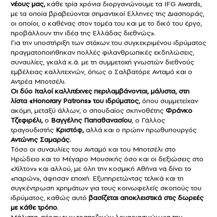
νέους μας,
κάθε τρία χρόνια διοργανώνουμε τα IFG Awards,
με τα οποία βραβεύονται σημαντικοί Ελληνες της Διασποράς,
οι οποίοι, ο καθένας στον τομέα του και με το δικό του έργο,
προβάλλουν την ιδέα της Ελλάδας διεθνώς».
Για την υποστήριξη των στόχων του συγκεκριμένου ιδρύματος
πραγματοποιήθηκαν πολλές φιλανθρωπικές εκδηλώσεις,
συναυλίες, γκαλά κ.ά. με τη συμμετοχή γνωστών διεθνούς
εμβέλειας καλλιτεχνών, όπως ο Σαλβατόρε Ανταμό και ο
Αντρέα Μποτσέλι.
Οι δύο Ιταλοί καλλιτέχνες περιλαμβάνονται, μάλιστα, στη
λίστα «Honorary Patrons» του ιδρύματος,
όπου συμμετείχαν
ακόμη, μεταξύ άλλων, ο σπουδαίος σκηνοθέτης
Φράνκο
Τζεφιρέλι,
ο
Βαγγέλης Παπαθανασίου
, ο Γάλλος
τραγουδιστής
Κριστόφ,
αλλά και ο πρώην πρωθυπουργός
Αντώνης Σαμαράς.
Τόσο οι συναυλίες του Ανταμό και του Μποτσέλι στο
Ηρώδειο και το Μέγαρο Μουσικής όσο και οι δεξιώσεις στο
«Χίλτον» και αλλού, με όλη την κοσμική Αθήνα να δίνει το
«παρών», άφησαν εποχή. Εξυπηρετώντας τελικά και τη
συγκέντρωση χρημάτων για τους κοινωφελείς σκοπούς του
ιδρύματος, καθώς αυτό
βασίζεται αποκλειστικά στις δωρεές
με κάθε τρόπο
.
Μάλιστα, πέραν των τραπεζικών λογαριασμών για την