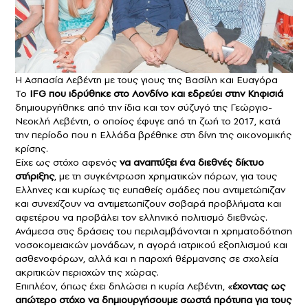
Η Ασπασία Λεβέντη με τους γιους της Βασίλη και Ευαγόρα
Το
IFG που ιδρύθηκε στο Λονδίνο και εδρεύει στην Κηφισιά
δημιουργήθηκε από την ίδια και τον σύζυγό της Γεώργιο-
Νεοκλή Λεβέντη, ο οποίος έφυγε από τη ζωή το 2017, κατά
την περίοδο που η Ελλάδα βρέθηκε στη δίνη της οικονομικής
κρίσης.
Είχε ως στόχο αφενός
να αναπτύξει ένα διεθνές δίκτυο
στήριξης
, με τη συγκέντρωση χρηματικών πόρων, για τους
Ελληνες και κυρίως τις ευπαθείς ομάδες που αντιμετώπιζαν
και συνεχίζουν να αντιμετωπίζουν σοβαρά προβλήματα και
αφετέρου να προβάλει τον ελληνικό πολιτισμό διεθνώς.
Ανάμεσα στις δράσεις του περιλαμβάνονται η χρηματοδότηση
νοσοκομειακών μονάδων, η αγορά ιατρικού εξοπλισμού και
ασθενοφόρων, αλλά και η παροχή θέρμανσης σε σχολεία
ακριτικών περιοχών της χώρας.
Επιπλέον, όπως έχει δηλώσει η κυρία Λεβέντη, «
έχοντας ως
απώτερο στόχο να δημιουργήσουμε σωστά πρότυπα για τους