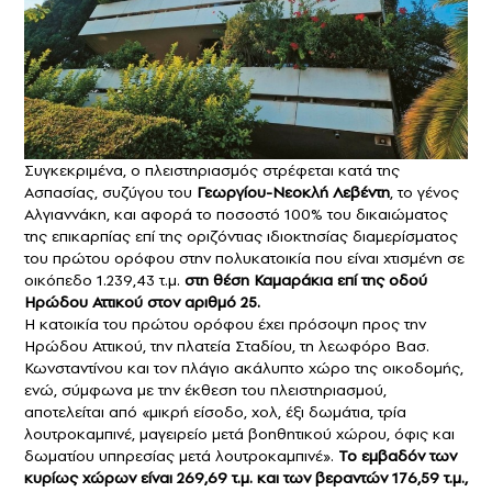
Συγκεκριμένα, ο πλειστηριασμός στρέφεται κατά της
Ασπασίας, συζύγου του
Γεωργίου-Νεοκλή Λεβέντη
, το γένος
Αλγιαννάκη, και αφορά το ποσοστό 100% του δικαιώματος
της επικαρπίας επί της οριζόντιας ιδιοκτησίας διαμερίσματος
του πρώτου ορόφου στην πολυκατοικία που είναι χτισμένη σε
οικόπεδο 1.239,43 τ.μ.
στη θέση Καμαράκια επί της οδού
Ηρώδου Αττικού στον αριθμό 25.
Η κατοικία του πρώτου ορόφου έχει πρόσοψη προς την
Ηρώδου Αττικού, την πλατεία Σταδίου, τη λεωφόρο Βασ.
Κωνσταντίνου και τον πλάγιο ακάλυπτο χώρο της οικοδομής,
ενώ, σύμφωνα με την έκθεση του πλειστηριασμού,
αποτελείται από «μικρή είσοδο, χολ, έξι δωμάτια, τρία
λουτροκαμπινέ, μαγειρείο μετά βοηθητικού χώρου, όφις και
δωματίου υπηρεσίας μετά λουτροκαμπινέ».
Το εμβαδόν των
κυρίως χώρων είναι 269,69 τ.μ. και των βεραντών 176,59 τ.μ.,