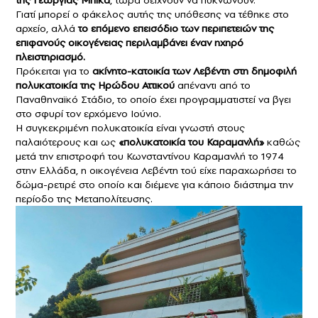
Γιατί μπορεί ο φάκελος αυτής της υπόθεσης να τέθηκε στο
αρχείο, αλλά
το επόμενο επεισόδιο των περιπετειών της
επιφανούς οικογένειας περιλαμβάνει έναν ηχηρό
πλειστηριασμό.
Πρόκειται για το
ακίνητο-κατοικία των Λεβέντη στη δημοφιλή
πολυκατοικία της
Ηρώδου Αττικού
απέναντι από το
Παναθηναϊκό Στάδιο, το οποίο έχει προγραμματιστεί να βγει
στο σφυρί τον ερχόμενο Ιούνιο.
Η συγκεκριμένη πολυκατοικία είναι γνωστή στους
παλαιότερους και ως
«πολυκατοικία του Καραμανλή»
καθώς
μετά την επιστροφή του Κωνσταντίνου Καραμανλή το 1974
στην Ελλάδα, η οικογένεια Λεβέντη τού είχε παραχωρήσει το
δώμα-ρετιρέ στο οποίο και διέμενε για κάποιο διάστημα την
περίοδο της Μεταπολίτευσης.