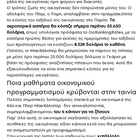
γάλα της οικογένειας πριν φύγουν για διακοπές.
Ο τρόπος ζωής της οικογένειας δεν πληρώνεται μόνος του. Ο
αδελφός του Πίτερ, ο Ρομπ, αναλαμβάνει στην πραγματικότητα
το κόστος του ταξιδιού της οικογένειας στο Παρίσι.
Τα
αεροπορικά εισιτήρια θα κόστιζε σήμερα περίπου 55.650
δολάρια,
όπως υπολόγισε πρόσφατα το GoBankingRates, με τα
εισιτήρια πρώτης θέσης για εκείνες τις ημερομηνίες του ταξιδιού
των Χριστουγέννων να κοστίζουν
8.528 δολάρια το καθένα.
Ωστόσο, οι ΜακΚάλιστερ θα μπορούσαν να πάρουν τις πτήσεις
με μέσο όρο περίπου 25.000 δολάρια, δήλωσε ο Γκάρετ με
βάση τις πρόσφατες αναζητήσεις πτήσεων που έκανε. Αυτό θα
εξακολουθούσε να είναι ένα σημαντικό κόστος για τις
περισσότερες οικογένειες.
Ποια μαθήματα οικονομικού
προγραμματισμού κρύβονται στην ταινία
Πολλές σημαντικές λεπτομέρειες σχετικά με τα οικονομικά της
Κέιτ και Πίτερ ΜακΚάλιστερ δεν αποκαλύπτονται,
συμπεριλαμβανομένου
του τι κάνουν για να ζήσουν.
Παρ’ όλα αυτά, οι οικονομικοί σχεδιαστές που αξιολόγησαν τις
συνθήκες της οικογένειας είδαν κάποια κενά που θα μπορούσαν
να αντιμετωπιστούν με προγραμματισμό.
Στην κορυφή της λίστας των επιθυμιών τους:
κατάλληλη