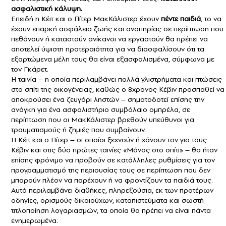
ασφαλιστική κάλυψη.
Επειδή η Κέιτ και ο Πίτερ ΜακΚάλιστερ έχουν
πέντε παιδιά
, το να
έχουν επαρκή ασφάλεια ζωής και αναπηρίας σε περίπτωση που
πεθάνουν ή καταστούν ανίκανοι να εργαστούν θα πρέπει να
αποτελεί ύψιστη προτεραιότητα για να διασφαλίσουν ότι τα
εξαρτώμενα μέλη τους θα είναι εξασφαλισμένα, σύμφωνα με
τον Γκάρετ.
Η ταινία – η οποία περιλαμβάνει πολλά γλιστρήματα και πτώσεις
στο σπίτι της οικογένειας, καθώς ο 8χρονος Κέβιν προσπαθεί να
αποκρούσει ένα ζευγάρι ληστών – σηματοδοτεί επίσης την
ανάγκη για ένα ασφαλιστήριο συμβόλαιο ομπρέλα, σε
περίπτωση που οι ΜακΚάλιστερ βρεθούν υπεύθυνοι για
τραυματισμούς ή ζημιές που συμβαίνουν.
Η Κέιτ και ο Πίτερ – οι οποίοι ξεχνούν ή χάνουν τον γιο τους
Κέβιν και στις δύο πρώτες ταινίες «Μόνος στο σπίτι» – θα ήταν
επίσης φρόνιμο να προβούν σε κατάλληλες ρυθμίσεις για τον
προγραμματισμό της περιουσίας τους σε περίπτωση που δεν
μπορούν πλέον να παρέχουν ή να φροντίζουν τα παιδιά τους.
Αυτό περιλαμβάνει διαθήκες, πληρεξούσια, εκ των προτέρων
οδηγίες, ορισμούς δικαιούχων, καταπιστεύματα και σωστή
τιτλοποίηση λογαριασμών, τα οποία θα πρέπει να είναι πάντα
ενημερωμένα.