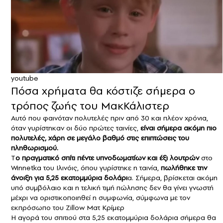
youtube
Πόσα χρήματα θα κόστιζε σήμερα ο
τρόπος ζωής του ΜακΚάλιστερ
Αυτό που φαινόταν πολυτελές πριν από 30 και πλέον χρόνια,
όταν γυρίστηκαν οι δύο πρώτες ταινίες,
είναι σήμερα ακόμη πιο
πολυτελές, χάρη σε μεγάλο βαθμό στις επιπτώσεις του
πληθωρισμού.
Τ
ο πραγματικό σπίτι πέντε υπνοδωματίων και έξι λουτρών
στο
Winnetka του Ιλινόις, όπου γυρίστηκε η ταινία,
πωλήθηκε την
άνοιξη για 5,25 εκατομμύρια δολάρι
α. Σήμερα, βρίσκεται ακόμη
υπό συμβόλαιο και η τελική τιμή πώλησης δεν θα γίνει γνωστή
μέχρι να οριστικοποιηθεί η συμφωνία, σύμφωνα με τον
εκπρόσωπο του Zillow Ματ Κρίμερ
Η αγορά του σπιτιού στα 5,25 εκατομμύρια δολάρια σήμερα θα