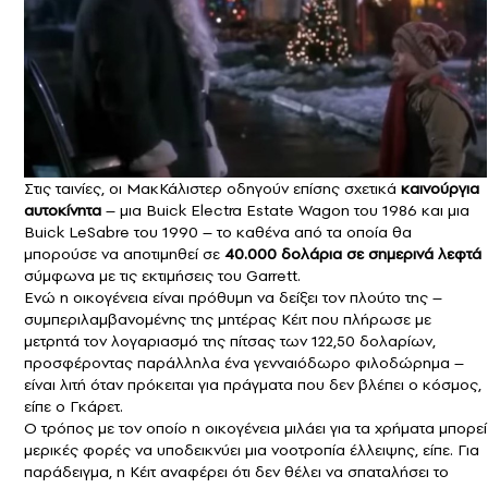
Στις ταινίες, οι ΜακΚάλιστερ οδηγούν επίσης σχετικά
καινούργια
αυτοκίνητα
– μια Buick Electra Estate Wagon του 1986 και μια
Buick LeSabre του 1990 – το καθένα από τα οποία θα
μπορούσε να αποτιμηθεί σε
40.000 δολάρια σε σημερινά λεφτά
σύμφωνα με τις εκτιμήσεις του Garrett.
Ενώ η οικογένεια είναι πρόθυμη να δείξει τον πλούτο της –
συμπεριλαμβανομένης της μητέρας Κέιτ που πλήρωσε με
μετρητά τον λογαριασμό της πίτσας των 122,50 δολαρίων,
προσφέροντας παράλληλα ένα γενναιόδωρο φιλοδώρημα –
είναι λιτή όταν πρόκειται για πράγματα που δεν βλέπει ο κόσμος,
είπε ο Γκάρετ.
Ο τρόπος με τον οποίο η οικογένεια μιλάει για τα χρήματα μπορεί
μερικές φορές να υποδεικνύει μια νοοτροπία έλλειψης, είπε. Για
παράδειγμα, η Κέιτ αναφέρει ότι δεν θέλει να σπαταλήσει το