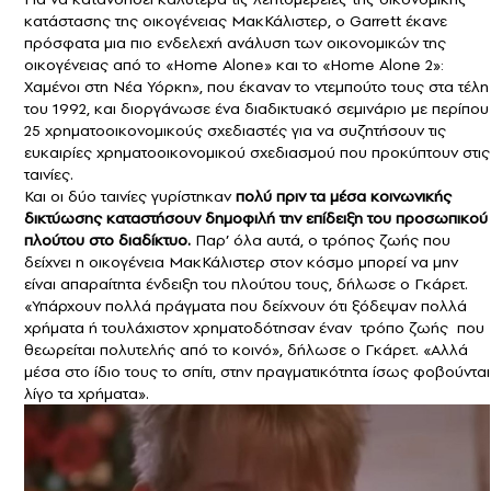
κατάστασης της οικογένειας ΜακΚάλιστερ, ο Garrett έκανε
πρόσφατα μια πιο ενδελεχή ανάλυση των οικονομικών της
οικογένειας από το «Home Alone» και το «Home Alone 2»:
Χαμένοι στη Νέα Υόρκη», που έκαναν το ντεμπούτο τους στα τέλη
του 1992, και διοργάνωσε ένα διαδικτυακό σεμινάριο με περίπου
25 χρηματοοικονομικούς σχεδιαστές για να συζητήσουν τις
ευκαιρίες χρηματοοικονομικού σχεδιασμού που προκύπτουν στις
ταινίες.
Και οι δύο ταινίες γυρίστηκαν
πολύ πριν τα μέσα κοινωνικής
δικτύωσης καταστήσουν δημοφιλή την επίδειξη του προσωπικού
πλούτου στο διαδίκτυο.
Παρ’ όλα αυτά, ο τρόπος ζωής που
δείχνει η οικογένεια ΜακΚάλιστερ στον κόσμο μπορεί να μην
είναι απαραίτητα ένδειξη του πλούτου τους, δήλωσε ο Γκάρετ.
«Υπάρχουν πολλά πράγματα που δείχνουν ότι ξόδεψαν πολλά
χρήματα ή τουλάχιστον χρηματοδότησαν έναν τρόπο ζωής που
θεωρείται πολυτελής από το κοινό», δήλωσε ο Γκάρετ. «Αλλά
μέσα στο ίδιο τους το σπίτι, στην πραγματικότητα ίσως φοβούνται
λίγο τα χρήματα».