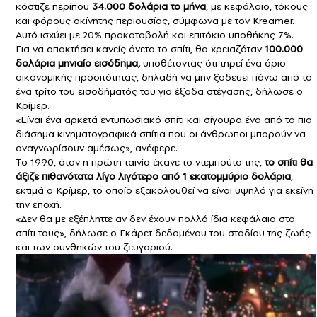
κόστιζε περίπου
34.000 δολάρια το μήνα
, με κεφάλαιο, τόκους
και φόρους ακίνητης περιουσίας, σύμφωνα με τον Kreamer.
Αυτό ισχύει με 20% προκαταβολή και επιτόκιο υποθήκης 7%.
Για να αποκτήσει κανείς άνετα το σπίτι, θα χρειαζόταν
100.000
δολάρια μηνιαίο εισόδημα,
υποθέτοντας ότι τηρεί ένα όριο
οικονομικής προσιτότητας, δηλαδή να μην ξοδευει πάνω από το
ένα τρίτο του εισοδήματός του για έξοδα στέγασης, δήλωσε ο
Κρίμερ.
«Είναι ένα αρκετά εντυπωσιακό σπίτι και σίγουρα ένα από τα πιο
διάσημα κινηματογραφικά σπίτια που οι άνθρωποι μπορούν να
αναγνωρίσουν αμέσως», ανέφερε.
Το 1990, όταν η πρώτη ταινία έκανε το ντεμπούτο της,
το σπίτι θα
άξιζε πιθανότατα λίγο λιγότερο από 1 εκατομμύριο δολάρια
,
εκτιμά ο Kρίμερ, το οποίο εξακολουθεί να είναι υψηλό για εκείνη
την εποχή.
«Δεν θα με εξέπληττε αν δεν έχουν πολλά ίδια κεφάλαια στο
σπίτι τους», δήλωσε ο Γκάρετ δεδομένου του σταδίου της ζωής
και των συνθηκών του ζευγαριού.