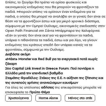
Επίσης, το ζευγάρι θα πρέπει να ορίσει φυσικούς και
οικονομικούς κηδεμόνες που θα μπορούν να φροντίζουν τα
παιδιά. Μπορούν επίσης να ορίσουν έναν κηδεμόνα για τα
παιδιά, ο οποίος θα μπορεί να αναλάβει αν οι γονείς δεν είναι σε
θέση να τα φροντίζουν έστω και για μικρό χρονικό διάστημα,
σύμφωνα με την Ομπρεϊ Ουίλιαμς, οικονομικός σχεδιαστής στην
Open Path Financial στη Σάντα Μπάρμπαρα της Καλιφόρνια.
«Εάν οι γονείς δεν είναι εκεί για να φροντίσουν τα παιδιά,
υπάρχει η πιθανότητα τα παιδιά, έστω και για λίγο, να γίνουν
κηδεμόνες του κράτους επειδή δεν υπάρχει κανείς να τα
φροντίσει», σύμφωνα με την Ουίλιαμς.
Διαβάστε ακόμη
«Μάχη» Monster και Red Bull για τα ενεργειακά ποτά χωρίς
ζάχαρη
26ο Capital Link Invest in Greece Forum: Πού ποντάρει η
Eλλάδα μετά την επενδυτική βαθμίδα
Σταμάτης Φραδέλος: Στόχος της Ε.Ε. η αύξηση της ζήτησης και
της συνεπούς χρήσης ανανεώσιμων καυσίμων
Για όλες τις υπόλοιπες
ειδήσεις
της επικαιρότητας μπορείτε να
επισκεφτείτε το
Πρώτο Θέμα
Χριστούγεννα
Home Alone
Μόνος στο σπίτι