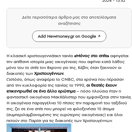
2024 - 13:52
Δείτε περισσότερα άρθρα μας στα αποτελέσματα
αναζήτησης
Add Newmoney.gr on Google
Η κλασική χριστουγεννιάτικη ταινία
«Μόνος στο σπίτι»
αφηγείται
την απίθανη ιστορία μιας οικογένειας που αφήνει κατά λάθος
μόνο του το σπίτι τον 8χρονο γιο της, Κέβιν, όταν ξεκινούν οι
διακοπές των
Χριστουγέννων.
Ωστόσο, όπως αναφέρει το
CNBC,
στα χρόνια που πέρασαν
από την κυκλοφορία της ταινίας το 1990,
οι θεατές έχουν
επικεντρωθεί σε ένα άλλο ερώτημα
– πόσο πλούσια ήταν η
φανταστική οικογένεια ΜακΚάλιστερ που εμφανίζεται στην ταινία;
Η οικογένεια παραγγέλνει 10 πίτσες την παραμονή του ταξιδιού
της, ζει σε ένα σπίτι που μπορεί να φιλοξενήσει 15 άτομα
(συμπεριλαμβανομένης της ευρύτερης οικογένειας) και όλοι
πετούν στο Παρίσι για τις διακοπές των Χριστουγέννων.