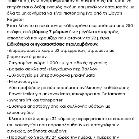
Trailer κ.α.), ενώ αναβαθμίστηκαν οι δυνατότητές του ώστε να
επιτρέπεται ο δεξαμενισμός ακόμη και μεγάλων καταμαράν, με
όλα τα μηχανήματα να είναι πιστοποιημένα από τη Lloyd’s
Register.
Έτσι πλέον το επισκέπτονται κάθε χρόνο περισσότερα από 250
σκάφη, από
βάρκες 7 μέτρων
έως μεγάλα καταμαράν,
ιστιοπλοϊκά και κρούιζερ που φτάνουν τα 22 μέτρα.
Ειδικότερα οι εγκαταστάσεις περιλαμβάνουν:
-Διαμορφωμένο χώρο 32 στρεμμάτων, στρωμένο με
βιομηχανικό μπετόν
-Στεγασμένο χώρο 1.000 τ.μ. για ειδικές εργασίες
-Βαφείο σε κλειστό-ελεγχόμενο περιβάλλον
-Ξυλουργείο με υπερσύγχρονα μηχανήματα
-Μηχανουργείο
-Δύο προβλήτες με δύο συστήματα ανέλκυσης-καθέλκυσης
-Power trailer για μηχανοκίνητα, ιστιοφόρα και Catamaran
-Synchro lift και transporter
-Σύστημα αποστράγγισης και συλλογής υδάτων με
ελαιοπαγίδες
-Κλειστό κύκλωμα με 32 κάμερες περιφερειακά και εσωτερικά
του ναυπηγείου που παρακολουθούν και καταγράφουν
συνεχώς, οτιδήποτε συμβαίνει.
-Προσωπικό Security 24 ώρες την ημέρα, 7 ημέρες την