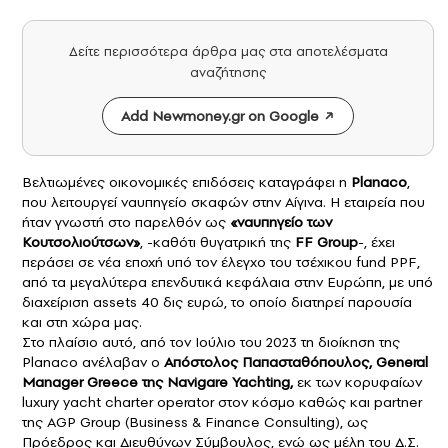
Δείτε περισσότερα άρθρα μας στα αποτελέσματα
αναζήτησης
Add Newmoney.gr on Google
Βελτιωμένες οικονομικές επιδόσεις καταγράφει η
Planaco
,
που λειτουργεί ναυπηγείο σκαφών στην Αίγινα. Η εταιρεία που
ήταν γνωστή στο παρελθόν ως
«ναυπηγείο των
Κουτσολιούτσων»
, -καθότι θυγατρική της
FF Group
-, έχει
περάσει σε νέα εποχή υπό τον έλεγχο του τσέχικου fund PPF,
από τα μεγαλύτερα επενδυτικά κεφάλαια στην Ευρώπη, με υπό
διαχείριση assets 40 δις ευρώ, το οποίο διατηρεί παρουσία
και στη χώρα μας.
Στο πλαίσιο αυτό, από τον Ιούλιο του 2023 τη διοίκηση της
Planaco ανέλαβαν ο
Απόστολος Παπασταθόπουλος, General
Manager Greece της Navigare Yachting,
εκ των κορυφαίων
luxury yacht charter operator στον κόσμο καθώς και partner
της AGP Group (Business & Finance Consulting), ως
Πρόεδρος και Διευθύνων Σύμβουλος, ενώ ως μέλη του Δ.Σ.