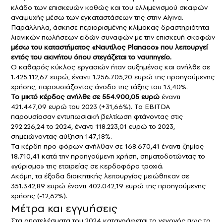
κλάδο των επισκευών καθώς και του ελλιμενισμού σκαφών
αναψυχής μέσω των εγκαταστάσεων της στην Αίγινα.
Παράλληλα, άσκησε περιορισμένης κλίμακας δραστηριότητα
λιανικών πωλήσεων ειδών συναφών με την επισκευή σκαφών
μέσω του καταστήματος «Ναυτίλος Planaco» που λειτουργεί
εντός του ακινήτου όπου στεγάζεται το ναυπηγείο.
Ο καθαρός κύκλος εργασιών ήταν αυξημένος και ανήλθε σε
1.425.112,67 ευρώ, έναντι 1.256.705,20 ευρώ της προηγούμενης
χρήσης, παρουσιάζοντας άνοδο της τάξης του 13,40%.
Το μικτό κέρδος ανήλθε σε 554.900,05 ευρώ
έναντι
421.447,09 ευρώ του 2023 (+31,66%). Τα EBITDA
παρουσίασαν εντυπωσιακή βελτίωση φτάνοντας στις
292.226,24 το 2024, έναντι 118.223,01 ευρώ το 2023,
σημειώνοντας αύξηση 147,18%.
Τα κέρδη προ φόρων ανήλθαν σε 168.670,41 έναντι ζημίας
18.710,41 κατά την προηγούμενη χρήση, σηματοδοτώντας το
«γύρισμα» της εταιρείας σε κερδοφόρο τροχιά.
Ακόμη, τα έξοδα διοικητικής λειτουργίας μειώθηκαν σε
351.342,89 ευρώ έναντι 402.042,19 ευρώ της προηγούμενης
χρήσης (-12,62%).
Μέτρα και εγγυήσεις
Στα αποτελέσματα του 2024 καταγράφεται το γεγονός πως το