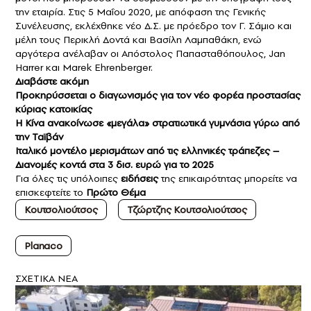
την εταιρία. Στις 5 Μαΐου 2020, με απόφαση της Γενικής
Συνέλευσης, εκλέχθηκε νέο Δ.Σ. με πρόεδρο τον Γ. Σάμιο και
μέλη τους Περικλή Δοντά και Βασίλη Λαμπαθάκη, ενώ
αργότερα ανέλαβαν οι Απόστολος Παπασταθόπουλος, Jan
Harrer και Marek Ehrenberger.
Διαβάστε ακόμη
Προκηρύσσεται ο διαγωνισμός για τον νέο φορέα προστασίας
κύριας κατοικίας
Η Κίνα ανα
κοίνωσε
«
μεγάλ
α
»
στρατιωτικά γυμνάσια γύρω από
την
Ταϊβάν
Ιταλικό μοντέλο μερισμάτων από τις ελληνικές τράπεζες
–
Διανομές κοντά στα 3 δισ. ευρώ για το 2025
Για όλες τις υπόλοιπες
ειδήσεις
της επικαιρότητας μπορείτε να
επισκεφτείτε το
Πρώτο Θέμα
Κουτσολιούτσος
Τζώρτζης Κουτσολιούτσος
Planaco
ΣXETIKA NEA