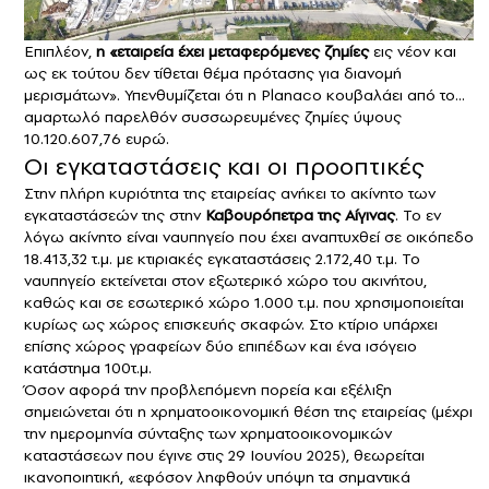
Επιπλέον,
η «εταιρεία έχει μεταφερόμενες ζημίες
εις νέον και
ως εκ τούτου δεν τίθεται θέμα πρότασης για διανομή
μερισμάτων». Υπενθυμίζεται ότι η Planaco κουβαλάει από το…
αμαρτωλό παρελθόν συσσωρευμένες ζημίες ύψους
10.120.607,76 ευρώ.
Οι εγκαταστάσεις και οι προοπτικές
Στην πλήρη κυριότητα της εταιρείας ανήκει το ακίνητο των
εγκαταστάσεών της στην
Καβουρόπετρα της Αίγινας
. Το εν
λόγω ακίνητο είναι ναυπηγείο που έχει αναπτυχθεί σε οικόπεδο
18.413,32 τ.μ. με κτιριακές εγκαταστάσεις 2.172,40 τ.μ. Το
ναυπηγείο εκτείνεται στον εξωτερικό χώρο του ακινήτου,
καθώς και σε εσωτερικό χώρο 1.000 τ.μ. που χρησιμοποιείται
κυρίως ως χώρος επισκευής σκαφών. Στο κτίριο υπάρχει
επίσης χώρος γραφείων δύο επιπέδων και ένα ισόγειο
κατάστημα 100τ.μ.
Όσον αφορά την προβλεπόμενη πορεία και εξέλιξη
σημειώνεται ότι η χρηματοοικονομική θέση της εταιρείας (μέχρι
την ημερομηνία σύνταξης των χρηματοοικονομικών
καταστάσεων που έγινε στις 29 Ιουνίου 2025), θεωρείται
ικανοποιητική, «εφόσον ληφθούν υπόψη τα σημαντικά