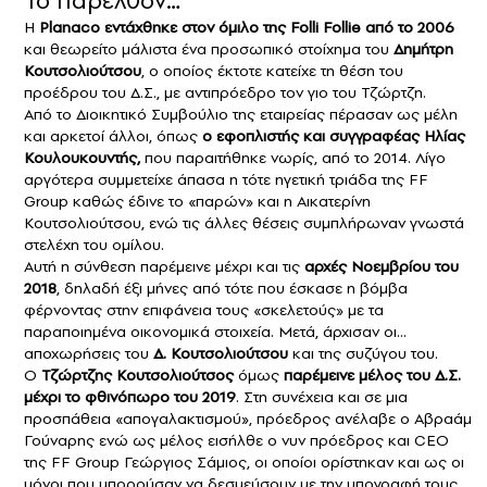
Το παρελθόν…
Η
Planaco
εντάχθηκε στον όμιλο της Folli Follie από το 2006
και θεωρείτο μάλιστα ένα προσωπικό στοίχημα του
Δημήτρη
Κουτσολιούτσου
, ο οποίος έκτοτε κατείχε τη θέση του
προέδρου του Δ.Σ., με αντιπρόεδρο τον γιο του Τζώρτζη.
Από το Διοικητικό Συμβούλιο της εταιρείας πέρασαν ως μέλη
και αρκετοί άλλοι, όπως
ο εφοπλιστής και συγγραφέας Ηλίας
Κουλουκουντής,
που παραιτήθηκε νωρίς, από το 2014. Λίγο
αργότερα συμμετείχε άπασα η τότε ηγετική τριάδα της FF
Group καθώς έδινε το «παρών» και η Αικατερίνη
Κουτσολιούτσου, ενώ τις άλλες θέσεις συμπλήρωναν γνωστά
στελέχη του ομίλου.
Αυτή η σύνθεση παρέμεινε μέχρι και τις
αρχές Νοεμβρίου του
2018
, δηλαδή έξι μήνες από τότε που έσκασε η βόμβα
φέρνοντας στην επιφάνεια τους «σκελετούς» με τα
παραποιημένα οικονομικά στοιχεία. Μετά, άρχισαν οι…
αποχωρήσεις του
Δ. Κουτσολιούτσου
και της συζύγου του.
Ο
Τζώρτζης Κουτσολιούτσος
όμως
παρέμεινε μέλος του Δ.Σ.
μέχρι το φθινόπωρο του 2019
. Στη συνέχεια και σε μια
προσπάθεια «απογαλακτισμού», πρόεδρος ανέλαβε ο Αβραάμ
Γούναρης ενώ ως μέλος εισήλθε ο νυν πρόεδρος και CEO
της FF Group Γεώργιος Σάμιος, οι οποίοι ορίστηκαν και ως οι
μόνοι που μπορούσαν να δεσμεύσουν με την υπογραφή τους