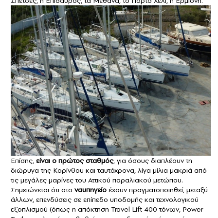
Σπέτσες, η Eπίδαυρος, τα Mέθανα, το Πόρτο Xέλι, η Eρμιόνη.
Eπίσης,
είναι ο πρώτος σταθμός
, για όσους διαπλέουν τη
διώρυγα της Kορίνθου και ταυτόχρονα, λίγα μίλια μακριά από
τις μεγάλες μαρίνες του Αττικού παραλιακού μετώπου.
Σημειώνεται ότι στο
ναυπηγείο
έχουν πραγματοποιηθεί, μεταξύ
άλλων, επενδύσεις σε επίπεδο υποδομής και τεχνολογικού
εξοπλισμού (όπως η απόκτηση Travel Lift 400 τόνων, Power