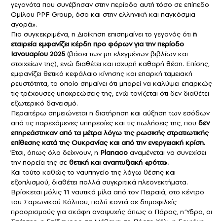
γεγονότα που συνέβησαν στην περίοδο αυτή τόσο σε επίπεδο
Ομίλου PPF Group, όσο και στην ελληνική και παγκόσμια
αγορά».
Πιο συγκεκριμένα, η Διοίκηση επισημαίνει το γεγονός ότι
η
εταιρεία εμφανίζει κέρδη προ φόρων για την περίοδο
Ιανουαρίου 2025
(βάσει των μη ελεγμένων βιβλίων και
στοιχείων της), ενώ διαθέτει και ισχυρή καθαρή θέση. Επίσης,
εμφανίζει θετικό κεφάλαιο κίνησης και επαρκή ταμειακή
ρευστότητα, το οποίο σημαίνει ότι μπορεί να καλύψει επαρκώς
τις τρέχουσες υποχρεώσεις της, ενώ τονίζεται ότι δεν διαθέτει
εξωτερικό δανεισμό.
Περαιτέρω σημειώνεται η διατήρηση και αύξηση των εσόδων
από τις παρεχόμενες υπηρεσίες και τις πωλήσεις της, που
δεν
επηρεάστηκαν από τα μέτρα λόγω της ρωσικής στρατιωτικής
επίθεσης κατά της Ουκρανίας και από την ενεργειακή κρίση.
Έτσι, όπως όλα δείχνουν, η
Planaco
αναμένεται να συνεχίσει
την πορεία της σε
θετική και αναπτυξιακή «ρότα».
Και τούτο καθώς το ναυπηγείο της λόγω θέσης και
εξοπλισμού, διαθέτει πολλά συγκριτικά πλεονεκτήματα.
Βρίσκεται μόλις 11 ναυτικά μίλα από τον Πειραιά, στο κέντρο
του Σαρωνικού Kόλπου, πολύ κοντά σε δημοφιλείς
προορισμούς για σκάφη αναψυχής όπως ο Πόρος, η Ύδρα, οι