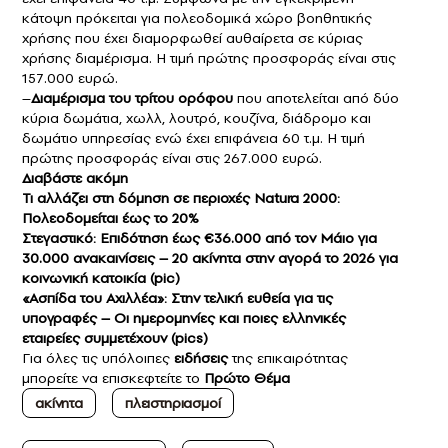
κάτοψη πρόκειται για πολεοδομικά χώρο βοηθητικής
χρήσης που έχει διαμορφωθεί αυθαίρετα σε κύριας
χρήσης διαμέρισμα. Η τιμή πρώτης προσφοράς είναι στις
157.000 ευρώ.
–
Διαμέρισμα του τρίτου ορόφου
που αποτελείται από δύο
κύρια δωμάτια, χωλλ, λουτρό, κουζίνα, διάδρομο και
δωμάτιο υπηρεσίας ενώ έχει επιφάνεια 60 τ.μ. Η τιμή
πρώτης προσφοράς είναι στις 267.000 ευρώ.
Διαβάστε ακόμη
Τι αλλάζει στη δόμηση σε περιοχές Natura 2000:
Πολεοδομείται έως το 20%
Στεγαστικό: Επιδότηση έως €36.000 από τον Μάιο για
30.000 ανακαινίσεις – 20 ακίνητα στην αγορά το 2026 για
κοινωνική κατοικία (pic)
«Ασπίδα του Αχιλλέα»: Στην τελική ευθεία για τις
υπογραφές – Oι ημερομηνίες και ποιες ελληνικές
εταιρείες συμμετέχουν (pics)
Για όλες τις υπόλοιπες
ειδήσεις
της επικαιρότητας
μπορείτε να επισκεφτείτε το
Πρώτο Θέμα
ακίνητα
πλειστηριασμοί