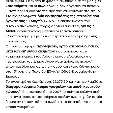
εκατ. ευρώ
. Σε εκείνη τη φάση η αλυσίδα διέθετε μόλι
ς 31
καταστήματα
και οι τίτλοι τέλους δεν άργησαν να πέσουν…
Έκτοτε πολλά ακίνητα της άρχισαν να βγαίνουν στο σφυρί.
Στα πιο πρόσφατα,
δύο εγκαταστάσεις της εταιρείας που
βγήκαν στις 18 Μαρτίου 2026,
με επισπεύδοντα, τον
σύνδικο πτώχευσης, χωρίς αποτέλεσμα. Έτσι,
για τις 7
Μαΐου
έχουν προγραμματιστεί οι επαναληπτικοί
πλειστηριασμοί με μειωμένη περαιτέρω την τιμή πρώτης
προσφοράς.
Ο πρώτος αφορά
αγροτεμάχιο, άρτιο και οικοδομήσιμο,
μετά των επ’ αυτού κτισμάτων,
που βρίσκεται στην
κτηματική περιοχή του Αγροκτήματος «Αγχίαλος» της
περιφερείας του Δήμου Αγίου Αθανασίου, σε περιοχή
εκτός σχεδίου και ορίων οικισμού και εκτός ζώνης και δη
στο 13° χλμ της Παλαιάς Εθνικής Οδού Θεσσαλονίκης –
Βέροιας.
Το αγροτεμάχιο έχει έκταση, 22.273,50 τ.μ. και περιλαμβάνει
διάφορα κτίσματα (κτήρια γραφείων και αποθηκευτικούς
χώρους).
Σημειώνεται ότι το 2007 το ακίνητο επλήγη από
πυρκαγιά, όπου καταστράφηκε σχεδόν ολοσχερώς το νέο
βιομηχανικό συγκρότημα αλλά και το εφαπτόμενο σε αυτό
κτήριο γραφείων.