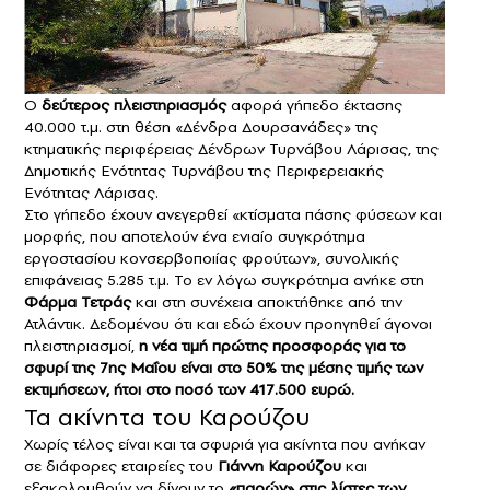
Ο
δεύτερος πλειστηριασμός
αφορά γήπεδο έκτασης
40.000 τ.μ. στη θέση «Δένδρα Δουρσανάδες» της
κτηματικής περιφέρειας Δένδρων Τυρνάβου Λάρισας, της
Δημοτικής Ενότητας Τυρνάβου της Περιφερειακής
Ενότητας Λάρισας.
Στο γήπεδο έχουν ανεγερθεί «κτίσματα πάσης φύσεων και
μορφής, που αποτελούν ένα ενιαίο συγκρότημα
εργοστασίου κονσερβοποιίας φρούτων», συνολικής
επιφάνειας 5.285 τ.μ. Το εν λόγω συγκρότημα ανήκε στη
Φάρμα Τετράς
και στη συνέχεια αποκτήθηκε από την
Ατλάντικ. Δεδομένου ότι και εδώ έχουν προηγηθεί άγονοι
πλειστηριασμοί,
η νέα τιμή πρώτης προσφοράς για το
σφυρί της 7ης Μαΐου είναι στο 50% της μέσης τιμής των
εκτιμήσεων, ήτοι στο ποσό των 417.500 ευρώ.
Τα ακίνητα του Καρούζου
Χωρίς τέλος είναι και τα σφυριά για ακίνητα που ανήκαν
σε διάφορες εταιρείες του
Γιάννη Καρούζου
και
εξακολουθούν να δίνουν το
«παρών» στις λίστες των