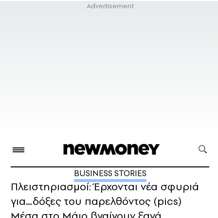
BUSINESS STORIES
Πλειστηριασμοί: Έρχονται νέα σφυριά
για…δόξες του παρελθόντος (pics)
Μέσα στο Μάιο βγαίνουν ξανά