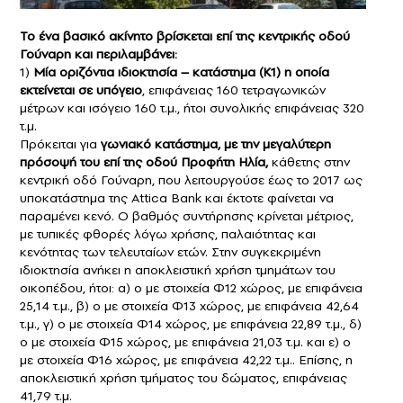
Το ένα βασικό ακίνητο βρίσκεται επί της κεντρικής οδού
Γούναρη και περιλαμβάνει:
1)
Μία οριζόντια ιδιοκτησία – κατάστημα (Κ1) η οποία
εκτείνεται σε υπόγειο
, επιφάνειας 160 τετραγωνικών
μέτρων και ισόγειο 160 τ.μ., ήτοι συνολικής επιφάνειας 320
τ.μ.
Πρόκειται για
γωνιακό κατάστημα, με την μεγαλύτερη
πρόσοψή του επί της οδού Προφήτη Ηλία,
κάθετης στην
κεντρική οδό Γούναρη, που λειτουργούσε έως το 2017 ως
υποκατάστημα της Attica Bank και έκτοτε φαίνεται να
παραμένει κενό. Ο βαθμός συντήρησης κρίνεται μέτριος,
με τυπικές φθορές λόγω χρήσης, παλαιότητας και
κενότητας των τελευταίων ετών. Στην συγκεκριμένη
ιδιοκτησία ανήκει η αποκλειστική χρήση τμημάτων του
οικοπέδου, ήτοι: α) ο με στοιχεία Φ12 χώρος, με επιφάνεια
25,14 τ.μ., β) ο με στοιχεία Φ13 χώρος, με επιφάνεια 42,64
τ.μ., γ) ο με στοιχεία Φ14 χώρος, με επιφάνεια 22,89 τ.μ., δ)
ο με στοιχεία Φ15 χώρος, με επιφάνεια 21,03 τ.μ. και ε) ο
με στοιχεία Φ16 χώρος, με επιφάνεια 42,22 τ.μ.. Επίσης, η
αποκλειστική χρήση τμήματος του δώματος, επιφάνειας
41,79 τ.μ.