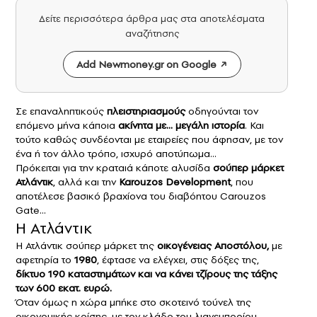
Δείτε περισσότερα άρθρα μας στα αποτελέσματα
αναζήτησης
Add Newmoney.gr on Google
Σε επαναληπτικούς
πλειστηριασμούς
οδηγούνται τον
επόμενο μήνα κάποια
ακίνητα
με… μεγάλη ιστορία
. Και
τούτο καθώς συνδέονται με εταιρείες που άφησαν, με τον
ένα ή τον άλλο τρόπο, ισχυρό αποτύπωμα…
Πρόκειται για την κραταιά κάποτε αλυσίδα
σούπερ μάρκετ
Ατλάντικ
, αλλά και την
Karouzos Development
, που
αποτέλεσε βασικό βραχίονα του διαβόητου Carouzos
Gate…
Η Ατλάντικ
Η Ατλάντικ σούπερ μάρκετ της
οικογένειας Αποστόλου,
με
αφετηρία το
1980
, έφτασε να ελέγχει, στις δόξες της,
δίκτυο 190 καταστημάτων και να κάνει τζίρους της τάξης
των 600 εκατ. ευρώ.
Όταν όμως η χώρα μπήκε στο σκοτεινό τούνελ της
οικονομικής κρίσης, με τον κλάδο του λιανεμπορίου