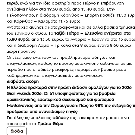
ευρώ,
ενώ για την ίδια αφετηρία προς Πύργο η επιβάρυνση
ανεβαίνει πλέον στα 19,50 ευρώ, από 15,40 ευρώ. Στην
Πελοπόννησο, η διαδρομή Κόρινθος – Σπάρτη κοστίζει 11,50 ευ
και Κόρινθος – Καλαμάτα 11,75 ευρώ.
Αντίστοιχες αυξήσεις καταγράφονται και σε άλλα βασικά τμήματα
του εθνικού δικτύου. Το
ταξίδι Πάτρα – Ελευσίνα ανέρχεται στα
13,80 ευρώ,
από 13,30 ευρώ, το Αντίρριο – Ιωάννινα στα 15 ευρ
και η διαδρομή Λαμία – Τρίκαλα στα 9 ευρώ, έναντι 8,60 ευρώ
μέχρι πρότινος.
Οι νέες τιμές εντείνουν τον προβληματισμό οδηγών και
επαγγελματιών, καθώς το κόστος μετακίνησης αυξάνεται σε μια
περίοδο που οι οδικές μεταφορές παραμένουν βασικό μέσο
καθημερινών και επαγγελματικών μετακινήσεων.
Διαβάστε ακόμη
Η Ελλάδα προχωρά στην πρώτη έκδοση ομολόγου για το 2026
Grail Awards 2026: Οι 61 υποψηφιότητες για τα βραβεία
αρχιτεκτονικής, εσωτερικού σχεδιασμού και φωτισμού
Μαθαίνοντας από την Ουρουγουάη: Πώς το 98% της ενέργειάς τ
προέρχεται από ανανεώσιμες πηγές
Για όλες τις υπόλοιπες
ειδήσεις
της επικαιρότητας μπορείτε να
επισκεφτείτε το
Πρώτο Θέμα
διόδια