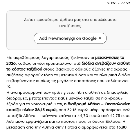
2026 - 22:52
Δείτε περισσότερα άρθρα μας στα αποτελέσματα
αναζήτησης
Add Newmoney.gr on Google
Με ακριβότερους λογαριασμούς ξεκίνησαν οι
μετακινήσεις το
2026,
καθώς οι νέοι τιμοκατάλογοι στ
α
διόδια
ανεβάζουν αισθητ
το κόστος ταξιδιού
στους βασικούς οδικούς άξονες της χώρας. 
αυξήσεις αφορούν τόσο τα μετωπικά όσο και τα πλευρικά διόδια
επιβαρύνοντας κυρίως τις μεγάλες αποστάσεις που καλύπτονται 
ΙΧ.
Η αναπροσαρμογή των τιμών γίνεται ήδη αισθητή σε δημοφιλείς
διαδρομές, μετατρέποντας κάθε μεγάλο ταξίδι σε πιο «βαρύ»
έξοδο για τα νοικοκυριά. Έτσι,
η διαδρομή Αθήνα – Θεσσαλονίκ
κοστίζει πλέον 36,15 ευρώ,
από 32,15 ευρώ μέχρι πρόσφατα, εν
το ταξίδι Αθήνα – Ιωάννινα φτάνει τα 44,70 ευρώ από 42,75 ευρ
Αυξημένο εμφανίζεται και το κόστος προς τη δυτική Ελλάδα. Η
μετάβαση από την Αθήνα στην Πάτρα διαμορφώνεται στα
13,80