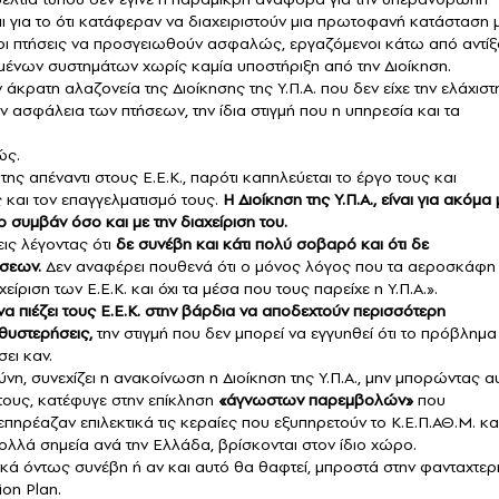
για το ότι κατάφεραν να διαχειριστούν μια πρωτοφανή κατάσταση 
 οι πτήσεις να προσγειωθούν ασφαλώς, εργαζόμενοι κάτω από αντί
σμένων συστημάτων χωρίς καμία υποστήριξη από την Διοίκηση.
 άκρατη αλαζονεία της Διοίκησης της Υ.Π.Α. που δεν είχε την ελάχιστ
ν ασφάλεια των πτήσεων, την ίδια στιγμή που η υπηρεσία και τα
ώς.
της απέναντι στους Ε.Ε.Κ., παρότι καπηλεύεται το έργο τους και
ς και τον επαγγελματισμό τους.
Η Διοίκηση της Υ.Π.Α., είναι για ακόμα 
 συμβάν όσο και με την διαχείριση του.
εις λέγοντας ότι
δε συνέβη και κάτι πολύ σοβαρό και ότι δε
ήσεων.
Δεν αναφέρει πουθενά ότι ο μόνος λόγος που τα αεροσκάφη
ιση των Ε.Ε.Κ. και όχι τα μέσα που τους παρείχε η Υ.Π.Α.».
να πιέζει τους Ε.Ε.Κ. στην βάρδια να αποδεχτούν περισσότερη
αθυστερήσεις,
την στιγμή που δεν μπορεί να εγγυηθεί ότι το πρόβλημα
ει καν.
νη, συνεχίζει η ανακοίνωση η Διοίκηση της Υ.Π.Α., μην μπορώντας α
 τους, κατέφυγε στην επίκληση
«άγνωστων παρεμβολών»
που
πηρέαζαν επιλεκτικά τις κεραίες που εξυπηρετούν το Κ.Ε.Π.ΑΘ.Μ. κα
ολλά σημεία ανά την Ελλάδα, βρίσκονται στον ίδιο χώρο.
λικά όντως συνέβη ή αν και αυτό θα θαφτεί, μπροστά στην φανταχτερ
on Plan.