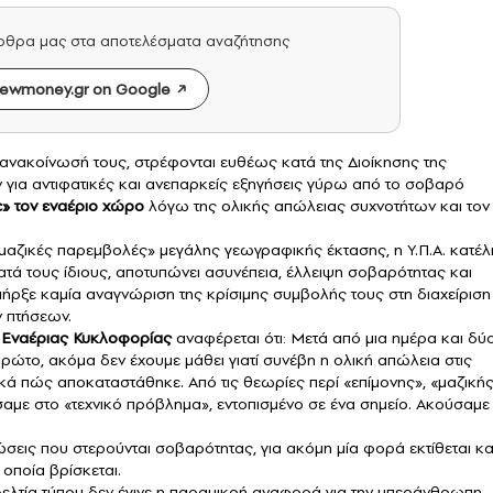
άρθρα μας στα αποτελέσματα αναζήτησης
ewmoney.gr on Google
ή ανακοίνωσή τους, στρέφονται ευθέως κατά της Διοίκησης της
ν για αντιφατικές και ανεπαρκείς εξηγήσεις γύρω από το σοβαρό
ε» τον εναέριο χώρο
λόγω της ολικής απώλειας συχνοτήτων και τον
μαζικές παρεμβολές» μεγάλης γεωγραφικής έκτασης, η Υ.Π.Α. κατέλ
ατά τους ίδιους, αποτυπώνει ασυνέπεια, έλλειψη σοβαρότητας και
πήρξε καμία αναγνώριση της κρίσιμης συμβολής τους στη διαχείριση
 πτήσεων.
Εναέριας Κυκλοφορίας
αναφέρεται ότι: Μετά από μια ημέρα και δύ
 πρώτο, ακόμα δεν έχουμε μάθει γιατί συνέβη η ολική απώλεια στις
ικά πώς αποκαταστάθηκε. Από τις θεωρίες περί «επίμονης», «μαζική
με στο «τεχνικό πρόβλημα», εντοπισμένο σε ένα σημείο. Ακούσαμε
ινώσεις που στερούνται σοβαρότητας, για ακόμη μία φορά εκτίθεται κα
 οποία βρίσκεται.
 δελτία τύπου δεν έγινε η παραμικρή αναφορά για την υπεράνθρωπη