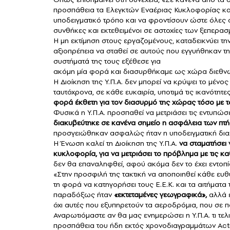
προσπάθεια τα Ελεγκτών Εναέριας Κυκλοφορίας και 
υποδειγματικό τρόπο και να φροντίσουν ώστε όλες
συνθήκες και εκτεθειμένοι σε αστοχίες των ξεπερα
Η μη εκτίμηση στους εργαζομένους, καταδεικνύει την
αξιοπρέπεια να σταθεί σε αυτούς που εγγυήθηκαν τη
συστήματά της τους εξέθεσε για
ακόμη μία φορά και διασυρθήκαμε ως χώρα διεθν
Η Διοίκηση της Υ.Π.Α. δεν μπορεί να κρύψει το μένος 
ταυτόχρονα, σε κάθε ευκαιρία, υποτιμά τις ικανότητε
φορά έκθετη για τον
διασυρμό της χώρας τόσο με το
Φυσικά η Υ.Π.Α. προσπαθεί να μετριάσει τις εντυπώσ
διακυβεύτηκε σε κανένα σημείο η ασφάλεια των πτ
προσγειώθηκαν ασφαλώς ήταν η υποδειγματική διαχείρ
Η Ένωση καλεί τη Διοίκηση της Υ.Π.Α.
να σταματήσει 
κυκλοφορία, για να μετριάσει το πρόβλημα με τις κ
δεν θα επαναληφθεί, αφού ακόμα δεν το έχει εντοπίσ
«Στην προσφιλή της τακτική να αποποιηθεί κάθε ευθύ
τη φορά να κατηγορήσει τους Ε.Ε.Κ. και τα αιτήματα
παραδόξως ήταν
«εκτεταμένες γεωγραφικά»,
αλλά ε
όχι αυτές που εξυπηρετούν τα αεροδρόμια, που σε π
Αναρωτιόμαστε αν θα μας ενημερώσει η Υ.Π.Α. τι τε
προσπάθεια του ήδη εκτός χρονοδιαγραμμάτων Acti