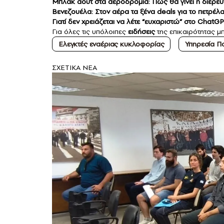
Mπλακ άουτ στα αεροδρόμια: Πώς θα γίνει η διερε
Βενεζουέλα: Στον αέρα τα ξένα deals για το πετρέ
Γιατί δεν χρειάζεται να λέτε “ευχαριστώ” στο ChatG
Για όλες τις υπόλοιπες
ειδήσεις
της επικαιρότητας μπ
Ελεγκτές εναέριας κυκλοφορίας
Υπηρεσία Π
ΣXETIKA NEA