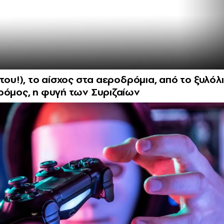
του!), το αίσχος στα αεροδρόμια, από το ξυλόλ
ρόμος, η φυγή των Συριζαίων