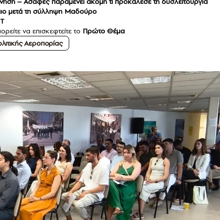
ύνηση – Ασαφές παραμένει ακόμη τι προκάλεσε τη δυσλειτουργία
λαιο μετά τη σύλληψη Μαδούρο
PT
ορείτε να επισκεφτείτε το
Πρώτο Θέμα
ολιτικής Αεροπορίας