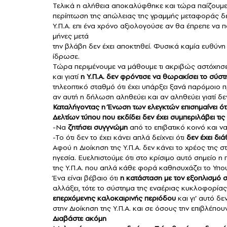
Τελικά η αλήθεια αποκαλύφθηκε και τώρα παίζουμε ξ
περίπτωση της απώλειας της γραμμής μεταφοράς δε
Υ.Π.Α. επι ένα χρόνο αξιολογούσε αν θα έπρεπε να π
μήνες μετά
την βλάβη δεν έχει αποκτηθεί. Φυσικά καμία ευθύνη 
ίδρωσε.
Τώρα περιμένουμε να μάθουμε τι ακριβώς αστόχησε χ
και γιατί
η Υ.Π.Α. δεν φρόντισε να θωρακίσει το σύσ
τηλεοπτικό σταθμό ότι έχει υπάρξει ξανά παρόμοιο π
αν αυτή η δήλωση αληθεύει και αν αληθεύει γιατί δε
Καταλήγοντας η Ένωση των ελεγκτών επισημαίνει ότι
Δελτίων τύπου που εκδίδει δεν έχει συμπεριλάβει τι
-Να
ζητήσει συγγνώμη
από το επιβατικό κοινό και ν
-Το ότι δεν το έχει κάνει απλά δείχνει ότι
δεν έχει διά
Αφού η Διοίκηση της Υ.Π.Α. δεν κάνει το χρέος της στ
ηγεσία. Ευελπιστούμε ότι στο κρίσιμο αυτό σημείο η π
της Υ.Π.Α. που απλά κάθε φορά καθησυχάζει το Υπου
Ένα είναι βέβαιο ότι
η κατάσταση με τον εξοπλισμό στ
αλλάξει, τότε το σύστημα της εναέριας κυκλοφορία
επερχόμενης
καλοκαιρινής περιόδου
και γι’ αυτό δ
στην Διοίκηση της Υ.Π.Α. και σε όσους την επιβλέπουν
Διαβάστε ακόμη