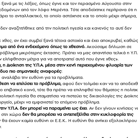
ανά με τις λέξεις, όπως έγινε και τον περασμένο Αύγουστο στην
δομένων από τον λόφο Μερέντα. Τότε αποδείχτηκε περίτρανα ότι η
άρει το ανταλλακτικό, το οποίο αστόχησε και το οποίο μέχρι σήμερα,
δεν αναζητήθηκε από την πολιτική ηγεσία και κανενός το αυτί δεν
θες, αν έχει συμβεί ξανά τέτοια αστοχία και έχει αποκρυβεί, καθώ
τημα από ένα ενδεχόμενο όπως το χθεσινό.
Ακούσαμε δήλωση σε
ρόβλημα μικρότερης έκτασης. Πρέπει να μας απαντήσει τελικά η Υ.Π.
ν ελήφθησαν μέτρα για να αποτραπεί αυτό που έγινε χθες».
, η Διοίκηση της Υ.Π.Α. μέσα στην κενή περιεχομένου φλυαρία των
ς δυο πιο σημαντικές αναφορές:
α αναλάβει την ευθύνη για τα προβλήματα.
θεση να επιλύσει το πρόβλημα,
αφού δεν τολμάει καν να το αποδεχθε
ο επιβατικό κοινό, τότε θα πρέπει να επιληφθεί του θέματος η πολιτι
ολιτική ηγεσία θα σταματήσει να πιστεύει τις δικαιολογίες της Διοίκη
ργείο, μέχρι να εμφανιστεί το επόμενο πρόβλημα.
ην Υ.Π.Α. δεν μπορεί να παραμείνει ως έχει
. Αν δεν γίνουν κινήσεις ν
ς στη χώρα
δεν θα μπορέσει να αντεπεξέλθει στην κυκλοφορία της
εν θα έχουν καμία ευθύνη οι Ε.Ε.Κ.. Η ευθύνη θα ανήκει εξολοκλήρου
.