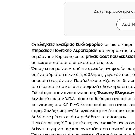
Δείτε περισσότερα 
Add N
Οι
Ελεγκτές Εναέριας Κυκλοφορίας
, με μια αιχμηρ
Υπηρεσίας Πολιτικής Αεροπορίας
, κατηγορώντας τη
συμβάν της Κυριακής με το
μπλακ άουτ που «έκλεισ
αδιευκρίνιστο τρόπο αποκατάστασής του.
Όπως επισημαίνουν, από τις αρχικές αναφορές σε «
σε ένα αόριστο «τεχνικό πρόβλημα», γεγονός που, κ
απουσία διαφάνειας. Παράλληλα τονίζουν ότι δεν υ
του περιστατικού και στην ασφαλή ολοκλήρωση των
Ειδικότερα στην ανακοίνωση της
Ένωσης Ελεγκτών 
δελτία τύπου της Υ.Π.Α., όπου το δεύτερο αναιρεί το
συχνότητες του Κ.Ε.Π.ΑΘ.Μ. και ακόμα πιο ανησυχητ
παρεμβολής» με μεγάλη «γεωγραφική έκταση» φτάσα
δηλώσεις μέχρι και ότι «τρελάθηκε το σύστημα».
Η Διοίκηση της Υ.Π.Α. με τέτοιες αντιφατικές ανακο
δείχνει τη γύμνια της και την κατάσταση πανικού στην
Όπως επισημαίνει στη συνέχεια, «Σε κανένα από τα