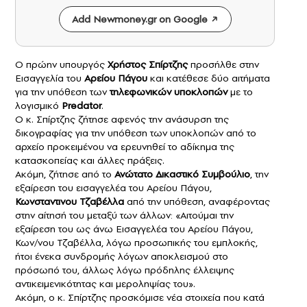
Add Newmoney.gr on Google
Ο πρώην υπουργός
Χρήστος Σπίρτζης
προσήλθε στην
Εισαγγελία του
Αρείου Πάγου
και κατέθεσε δύο αιτήματα
για την υπόθεση των
τηλεφωνικών υποκλοπών
με το
λογισμικό
Predator
.
Ο κ. Σπίρτζης ζήτησε αφενός την ανάσυρση της
δικογραφίας για την υπόθεση των υποκλοπών από το
αρχείο προκειμένου να ερευνηθεί το αδίκημα της
κατασκοπείας και άλλες πράξεις.
Ακόμη, ζήτησε από το
Ανώτατο Δικαστικό Συμβούλιο
, την
εξαίρεση του εισαγγελέα του Αρείου Πάγου,
Κωνσταντινου Τζαβέλλα
από την υπόθεση, αναφέροντας
στην αίτησή του μεταξύ των άλλων: «Αιτούμαι την
εξαίρεση του ως άνω Εισαγγελέα του Αρείου Πάγου,
Κων/νου Τζαβέλλα, λόγω προσωπικής του εμπλοκής,
ήτοι ένεκα συνδρομής λόγων αποκλεισμού στο
πρόσωπό του, άλλως λόγω πρόδηλης έλλειψης
αντικειμενικότητας και μεροληψίας του».
Ακόμη, ο κ. Σπίρτζης προσκόμισε νέα στοιχεία που κατά