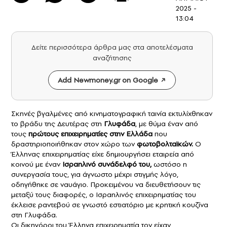
2025 -
13:04
Δείτε περισσότερα άρθρα μας στα αποτελέσματα
αναζήτησης
Add Newmoney.gr on Google
Σκηνές βγαλμένες από κινηματογραφική ταινία εκτυλίχθηκαν
το βράδυ της Δευτέρας στη
Γλυφάδα
, με θύμα έναν από
τους
πρώτους επιχειρηματίες στην Ελλάδα
που
δραστηριοποιήθηκαν στον χώρο των
φωτοβολταϊκών.
Ο
Έλληνας επιχειρηματίας είχε δημιουργήσει εταιρεία από
κοινού με έναν
Ισραηλινό συνάδελφό του,
ωστόσο η
συνεργασία τους, για άγνωστο μέχρι στιγμής λόγο,
οδηγήθηκε σε ναυάγιο. Προκειμένου να διευθετήσουν τις
μεταξύ τους διαφορές, ο Ισραηλινός επιχειρηματίας του
έκλεισε ραντεβού σε γνωστό εστιατόριο με κρητική κουζίνα
στη Γλυφάδα.
Οι δικηγόροι του Έλληνα επιχειρηματία τον είχαν