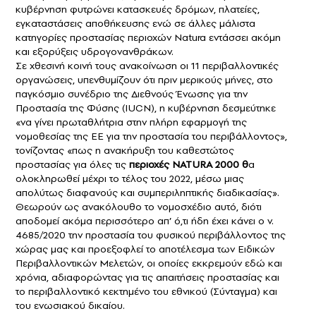
κυβέρνηση φυτρώνει κατασκευές δρόμων, πλατείες,
εγκαταστάσεις αποθήκευσης ενώ σε άλλες μάλιστα
κατηγορίες προστασίας περιοχών Natura εντάσσει ακόμη
και εξορύξεις υδρογονανθράκων.
Σε χθεσινή κοινή τους ανακοίνωση οι 11 περιβαλλοντικές
οργανώσεις, υπενθυμίζουν ότι πριν μερικούς μήνες, στο
παγκόσμιο συνέδριο της Διεθνούς Ένωσης για την
Προστασία της Φύσης (IUCN), η κυβέρνηση δεσμεύτηκε
«να γίνει πρωταθλήτρια στην πλήρη εφαρμογή της
νομοθεσίας της ΕΕ για την προστασία του περιβάλλοντος»,
τονίζοντας «πως η ανακήρυξη του καθεστώτος
προστασίας για όλες τις
περιοχές NATURA
2000 θ
α
ολοκληρωθεί μέχρι το τέλος του 2022, μέσω μιας
απολύτως διαφανούς και συμπεριληπτικής διαδικασίας».
Θεωρούν ως ανακόλουθο το νομοσχέδιο αυτό, διότι
αποδομεί ακόμα περισσότερο απ’ ό,τι ήδη έχει κάνει ο ν.
4685/2020 την προστασία του φυσικού περιβάλλοντος της
χώρας μας και προεξοφλεί το αποτέλεσμα των Ειδικών
Περιβαλλοντικών Μελετών, οι οποίες εκκρεμούν εδώ και
χρόνια, αδιαφορώντας για τις απαιτήσεις προστασίας και
το περιβαλλοντικό κεκτημένο του εθνικού (Σύνταγμα) και
του ενωσιακού δικαίου.