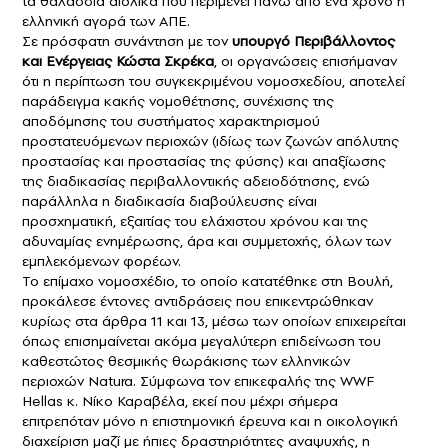
τα θαλάσσια αιολικά που περιμένει πάνω από ένα χρόνο η
ελληνική αγορά των ΑΠΕ.
Σε πρόσφατη συνάντηση με τον
υπουργό Περιβάλλοντος
και Ενέργειας
Κώστα Σκρέκα
, οι οργανώσεις επισήμαναν
ότι η περίπτωση του συγκεκριμένου νομοσχεδίου, αποτελεί
παράδειγμα κακής νομοθέτησης, συνέχισης της
αποδόμησης του συστήματος χαρακτηρισμού
προστατευόμενων περιοχών (ιδίως των ζωνών απόλυτης
προστασίας και προστασίας της φύσης) και απαξίωσης
της διαδικασίας περιβαλλοντικής αδειοδότησης, ενώ
παράλληλα η διαδικασία διαβούλευσης είναι
προσχηματική, εξαιτίας του ελάχιστου χρόνου και της
αδυναμίας ενημέρωσης, άρα και συμμετοχής, όλων των
εμπλεκόμενων φορέων.
Το επίμαχο νομοσχέδιο, το οποίο κατατέθηκε στη Βουλή,
προκάλεσε έντονες αντιδράσεις που επικεντρώθηκαν
κυρίως στα άρθρα 11 και 13, μέσω των οποίων επιχειρείται
όπως επισημαίνεται ακόμα μεγαλύτερη επιδείνωση του
καθεστώτος θεσμικής θωράκισης των ελληνικών
περιοχών Natura. Σύμφωνα τον επικεφαλής της WWF
Hellas κ. Νίκο Καραβέλα, εκεί που μέχρι σήμερα
επιτρεπόταν μόνο η επιστημονική έρευνα και η οικολογική
διαχείριση μαζί με ήπιες δραστηριότητες αναψυχής, η