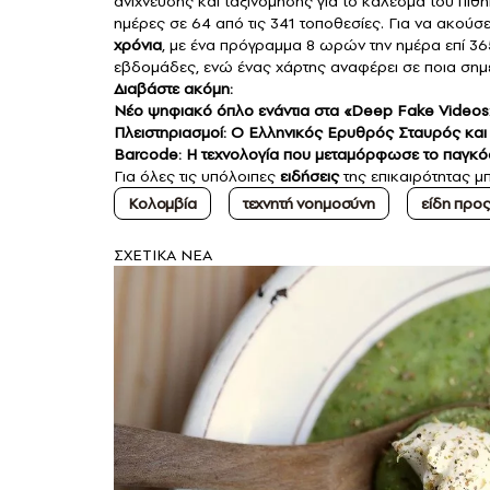
ανίχνευσης και ταξινόμησης για το κάλεσμα του πι
ημέρες σε 64 από τις 341 τοποθεσίες. Για να ακούσει
χρόνια
, με ένα πρόγραμμα 8 ωρών την ημέρα επί 365
εβδομάδες, ενώ ένας χάρτης αναφέρει σε ποια σημε
Διαβάστε ακόμη:
Νέο ψηφιακό όπλο ενάντια στα «Deep Fake Videos»
Πλειστηριασμοί: Ο Ελληνικός Ερυθρός Σταυρός και 
Barcode: Η τεχνολογία που μεταμόρφωσε το παγκόσμ
Για όλες τις υπόλοιπες
ειδήσεις
της επικαιρότητας μ
Κολομβία
τεχνητή νοημοσύνη
είδη προ
ΣXETIKA NEA