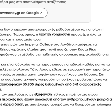
άρθρα μας στα αποτελέσματα αναζήτησης
ewmoney.gr on Google
αι δεν υπάρχουν αποτελεσματικές μέθοδοι μέσω των οποίων η
ιάστημα. Τώρα, όμως, η
τεχνητή νοημοσύνη
προσφέρει όλα τα
ους και η προστασία τους.
οεπιστημών του Imperial College στο Λονδίνο, κατάφερε να
θήκου-αράχνης (Ateles geoffroyi) που ζει στην Κόστα Ρίκα
μόζοντας τη μέθοδο της παθητικής ακουστικής παρακολούθησης
αι είναι δύσκολο να τα παρατηρήσουν οι ειδικοί, καθώς και να τα
 μελέτης, βιολόγος Τζίνα Λόσον, έθεσε σε εφαρμογή την παραπάνω
σκευές, οι οποίες μαγνητοφώνησαν τους ήχους του δάσους. Στη
πό συστήματα τεχνητής νοημοσύνης που έχουν ρυθμιστεί ώστε να
αταγράφηκαν 35.805 ώρες δεδομένων από 341 διαφορετικές
μ.
ι τον απειλούμενο με
εξαφάνιση
πίθηκο, επιτρέποντας στους
 περιοχές που έχουν αλλοιωθεί από τον άνθρωπο, μένουν μακριά 
σε ώριμα δάση
, με αποτέλεσμα αυτομάτως να θεωρούνται πολύτιμοι