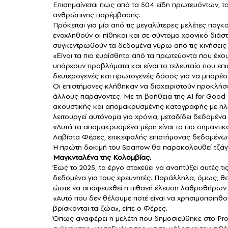
Επισημαίνεται πως από τα 504 είδη πρωτευόντων, τ
ανθρώπινης παρέμβασης.
Πρόκειται για μία από τις μεγαλύτερες μελέτες παγ
ενοχληθούν οι πίθηκοι και σε σύντομο χρονικό διάσ
συγκεντρωθούν τα δεδομένα γύρω από τις κινήσεις 
«Είναι τα πιο ευαίσθητα από τα πρωτεύοντα που έχ
υπάρχουν προβλήματα και είναι το τελευταίο που επ
δευτερογενές και πρωτογενές δάσος για να μπορέσ
Οι επιστήμονες κλήθηκαν να διαχειριστούν προκλήσ
άλλους παράγοντες. Με τη βοήθεια της AI for Good
ακουστικής και απομακρυσμένης καταγραφής με ηλια
λειτουργεί αυτόνομα για χρόνια, μεταδίδει δεδομέ
«Αυτά τα απομακρυσμένα μέρη είναι τα πιο σημαντικ
Λαβίστα Φέρες, επικεφαλής επιστήμονας δεδομένων
Η πρώτη δοκιμή του Sparrow θα παρακολουθεί τζάγ
Μαγκνταλένα της
Κολομβίας
.
Έως το 2025, το έργο στοχεύει να αναπτύξει αυτές τ
δεδομένα για τους ερευνητές. Παράλληλα, όμως, θα
ώστε να αποφευχθεί η πιθανή έλευση λαθροθήρων
«Αυτό που δεν θέλουμε ποτέ είναι να χρησιμοποιηθ
βρίσκονται τα ζώα», είπε ο Φέρες.
Όπως αναφέρει η μελέτη που δημοσιεύθηκε στο Pro