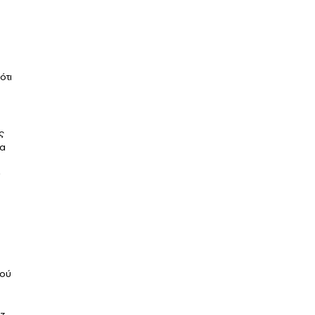
ότι
ς
να
πού