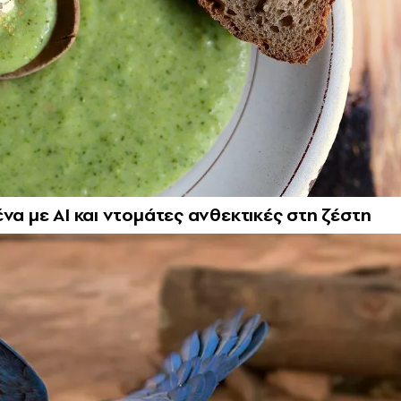
να με ΑΙ και ντομάτες ανθεκτικές στη ζέστη