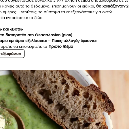
θήκου συγκέντρωσε συνολικά 2.977 αληθή θετικά αποτελέσματα σε 2
 κανείς αυτά τα δεδομένα, επισημαίνουν οι ειδικοί,
θα χρειάζονταν 2
 ημέρες. Εντούτοις, το σύστημα τα επεξεργάστηκε για οκτώ
ία εντοπίστηκε το ζώο.
 και «Bots»
το διατηρητέο στη Θεσσαλονίκη (pics)
ιο εμπόριο εξελίσσεται – Ποιες αλλαγές έρχονται
πορείτε να επισκεφτείτε το
Πρώτο Θέμα
ς εξαφάνιση