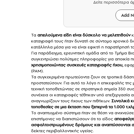
Δείτε περισσότερα 
Add N
Τα
απειλούμενα είδη είναι δύσκολο να μελετηθούν
κ
καταγραφή τους ήταν δυνατή σε σύντομο χρονικό δ
κατάλληλα μέσα για να είναι εφικτή η παρατήρησή τ
Για παράδειγμα, ερευνητική ομάδα από το Τμήμα Βι
συγκεντρώσει πολύτιμες πληροφορίες για αποικία πι
χρησιμοποιώντας συσκευές καταγραφής ήχου,
εφαρ
(PAM).
Τα συγκεκριμένα πρωτεύοντα ζουν σε τροπικά δάση κ
προστατεύσουν. Για αυτό το λόγο η επικεφαλής της
τεχνική τοποθετώντας σε στρατηγικά σημεία 350 συ
συνέχεια οι καταγραφές τέθηκαν υπό επεξεργασία α
αναγνωρίζουν τους ήχους των πιθήκων.
Συνολικά κ
τοποθεσίες σε μια έκταση που ξεπερνά τα 1.000 τ.χλ
Το αναπτυγμένο σύστημα ήταν σε θέση να ανιχνεύσε
επιστήμονες να διαπιστώσουν ότι το είδος
αποφεύγει
ασφαλτοστρωμένους δρόμους και αναπτύσσονται 
δείκτες περιβαλλοντικής υγείας.