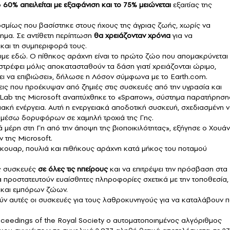
ο
60% απειλείται με εξαφάνιση και το 75% μειώνεται
εξαιτίας της
κοσμίως που βασίστηκε στους ήχους της άγριας ζωής, χωρίς να
τημα. Σε αντίθετη περίπτωση
θα χρειάζονταν χρόνια
για να
και τη συμπεριφορά τους.
ουμε εδώ. Ο πίθηκος αράχνη είναι το πρώτο ζώο που απομακρύνεται 
ιστρέφει μόλις αποκατασταθούν τα δάση γιατί χρειάζονται ώριμο,
ει να επιβιώσει», δήλωσε η Λόσον σύμφωνα με το Earth.com.
εις που προέκυψαν από ζημιές στις συσκευές από την υγρασία και
 Lab της Microsoft αναπτύχθηκε το «Sparrow», σύστημα παρατήρηση
κή ενέργεια. Αυτή η ενεργειακά αποδοτική συσκευή, σχεδιασμένη 
να μέσω δορυφόρων σε χαμηλή τροχιά της Γης.
ά μέρη στη Γη από την άποψη της βιοποικιλότητας», εξήγησε ο Χουάν
 της Microsoft.
κουαρ, πουλιά και πιθήκους αράχνη κατά μήκος του ποταμού
ις συσκευές
σε όλες τις ηπείρους
και να επιτρέψει την πρόσβαση στα
 προστατευτούν ευαίσθητες πληροφορίες σχετικά με την τοποθεσία,
 και εμπόρων ζώων.
ούν αυτές οι συσκευές για τους λαθροκυνηγούς για να καταλάβουν 
ceedings of the Royal Society ο αυτοματοποιημένος αλγόριθμος