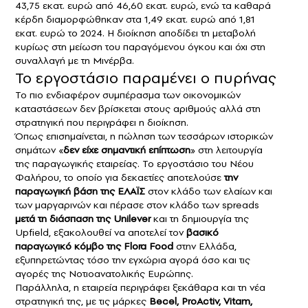
43,75 εκατ. ευρώ από 46,60 εκατ. ευρώ, ενώ τα καθαρά
κέρδη διαμορφώθηκαν στα 1,49 εκατ. ευρώ από 1,81
εκατ. ευρώ το 2024. Η διοίκηση αποδίδει τη μεταβολή
κυρίως στη μείωση του παραγόμενου όγκου και όχι στη
συναλλαγή με τη Μινέρβα.
Το εργοστάσιο παραμένει ο πυρήνας
Το πιο ενδιαφέρον συμπέρασμα των οικονομικών
καταστάσεων δεν βρίσκεται στους αριθμούς αλλά στη
στρατηγική που περιγράφει η διοίκηση.
Όπως επισημαίνεται, η πώληση των τεσσάρων ιστορικών
σημάτων «
δεν είχε σημαντική επίπτωση
» στη λειτουργία
της παραγωγικής εταιρείας. Το εργοστάσιο του Νέου
Φαλήρου, το οποίο για δεκαετίες αποτελούσε
την
παραγωγική βάση της ΕΛΑΪΣ
στον κλάδο των ελαίων και
των μαργαρινών και πέρασε στον κλάδο των spreads
μετά τη διάσπαση της Unilever
και τη δημιουργία της
Upfield, εξακολουθεί να αποτελεί τον
βασικό
παραγωγικό κόμβο της Flora Food
στην Ελλάδα,
εξυπηρετώντας τόσο την εγχώρια αγορά όσο και τις
αγορές της Νοτιοανατολικής Ευρώπης.
Παράλληλα, η εταιρεία περιγράφει ξεκάθαρα και τη νέα
στρατηγική της, με τις μάρκες
Becel, ProActiv, Vitam,