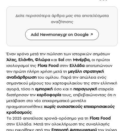
Δείτε περισσότερα άρθρα μας στα αποτελέσματα
αναζήτησης
Add Newmoney.gr on Google
Έναν χρόνο μετά την πώληση των ιστορικών σημάτων
Άλτις, Ελάνθη, Φλώρα
και
Sol
στη
Μινέρβα,
οι πρώτοι
ισολογισμοί της
Flora Food
στην
Ελλάδα
αποτυπώνουν
την πρώτη πλήρη χρήση μετά τη
μεγάλη στρατηγική
αναδιάρθρωση
του ομίλου. Παρά την απώλεια ενός
σημαντικού μέρους του χαρτοφυλακίου της στην ελληνική
αγορά, τόσο η
εμπορική
όσο και η
παραγωγική
εταιρεία
διατήρησαν την
κερδοφορία
τους, επιβεβαιώνοντας ότι η
μετάβαση στο νέο επιχειρηματικό μοντέλο
πραγματοποιήθηκε
χωρίς ουσιαστικούς επιχειρησιακούς
κραδασμούς
.
Το 2025 αποτέλεσε χρονιά-ορόσημο για τη
Flora Food
στην Ελλάδα. Μετά την ολοκλήρωση της συναλλαγής
που εγκρίθηκε από την
Επιτροπή Ανταγωνισμού
τον Ιούνιο