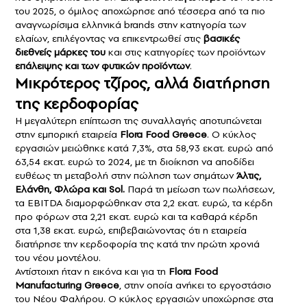
του 2025
, ο όμιλος αποχώρησε από τέσσερα από τα πιο
αναγνωρίσιμα ελληνικά brands στην κατηγορία των
ελαίων, επιλέγοντας να επικεντρωθεί στις
βασικές
διεθνείς μάρκες του
και στις κατηγορίες των προϊόντων
επάλειψης και των φυτικών προϊόντων
.
Μικρότερος τζίρος, αλλά διατήρηση
της κερδοφορίας
Η μεγαλύτερη επίπτωση της συναλλαγής αποτυπώνεται
στην εμπορική εταιρεία
Flora Food Greece
. Ο κύκλος
εργασιών μειώθηκε κατά 7,3%, στα 58,93 εκατ. ευρώ από
63,54 εκατ. ευρώ το 2024, με τη διοίκηση να αποδίδει
ευθέως τη μεταβολή στην πώληση των σημάτων
Άλτις,
Ελάνθη, Φλώρα και Sol.
Παρά τη μείωση των πωλήσεων,
τα EBITDA διαμορφώθηκαν στα 2,2 εκατ. ευρώ, τα κέρδη
προ φόρων στα 2,21 εκατ. ευρώ και τα καθαρά κέρδη
στα 1,38 εκατ. ευρώ, επιβεβαιώνοντας ότι η εταιρεία
διατήρησε την κερδοφορία της κατά την πρώτη χρονιά
του νέου μοντέλου.
Αντίστοιχη ήταν η εικόνα και για τη
Flora Food
Manufacturing Greece
, στην οποία ανήκει το εργοστάσιο
του Νέου Φαλήρου. Ο κύκλος εργασιών υποχώρησε στα