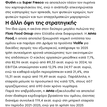
Φυτίνη
και
Super Fresco
να αποτελούν πλέον τον πυρήνα
του χαρτοφυλακίου της, ενώ η ανάπτυξη επικεντρώνεται
στις κατηγορίες των spreads, των φυτικών κρεμών, των
φυτικών τυριών και των επαγγελματικών μαργαρινών.
Η άλλη όψη της στρατηγικής
Την ίδια ώρα, η εικόνα στον δεύτερο μεγάλο πυλώνα της
Flora Food Group
στην Ελλάδα είναι διαφορετική. Η
Arivia
Food,
η οποία αποτελεί ξεχωριστή νομική οντότητα του
ομίλου και παράγει στη Δράμα τα προϊόντα
Violife
για
δεκάδες αγορές του εξωτερικού, κατέγραψε το 2025
τρίτη συνεχόμενη χρονιά υποχώρησης των οικονομικών
της επιδόσεων. Ο κύκλος εργασιών μειώθηκε κατά 7,1%,
στα 82,96 εκατ. ευρώ από 89,33 εκατ. ευρώ το 2024, τα
EBITDA υποχώρησαν κατά 12,3% στα 24,97 εκατ. ευρώ,
ενώ τα καθαρά κέρδη περιορίστηκαν κατά 21,4%, στα
15,31 εκατ. ευρώ από 19,49 εκατ. ευρώ. Παράλληλα, η
εταιρεία μείωσε το προσωπικό της κατά 12%, στους 607
εργαζόμενους από 690 έναν χρόνο νωρίτερα.
Παρά την επιβράδυνση, η
Arivia
εξακολουθεί να αποτελεί
έναν ιδιαίτερα κερδοφόρο βραχίονα του ομίλου, έχοντας
διανείμει συνολικά 119,4 εκατ. ευρώ στη μητρική εταιρεία
την περίοδο 2021-2025, ενώ για τη χρήση του 2025