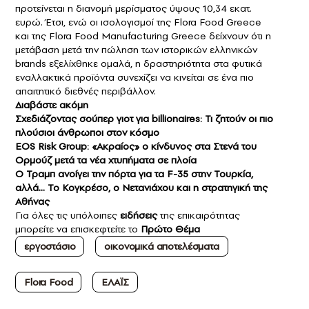
προτείνεται η διανομή μερίσματος ύψους 10,34 εκατ.
ευρώ. Έτσι, ενώ οι ισολογισμοί της Flora Food Greece
και της Flora Food Manufacturing Greece δείχνουν ότι η
μετάβαση μετά την πώληση των ιστορικών ελληνικών
brands εξελίχθηκε ομαλά, η δραστηριότητα στα φυτικά
εναλλακτικά προϊόντα συνεχίζει να κινείται σε ένα πιο
απαιτητικό διεθνές περιβάλλον.
Διαβάστε ακόμη
Σχεδιάζοντας σούπερ γιοτ για billionaires: Τι ζητούν οι πιο
πλούσιοι άνθρωποι στον κόσμο
EOS Risk Group: «Ακραίος» ο κίνδυνος στα Στενά του
Ορμούζ μετά τα νέα χτυπήματα σε πλοία
O Τραμπ ανοίγει την πόρτα για τα F-35 στην Τουρκία,
αλλά… Το Κογκρέσο, ο Νετανιάχου και η στρατηγική της
Αθήνας
Για όλες τις υπόλοιπες
ειδήσεις
της επικαιρότητας
μπορείτε να επισκεφτείτε το
Πρώτο Θέμα
εργοστάσιο
οικονομικά αποτελέσματα
Flora Food
ΕΛΑΪΣ