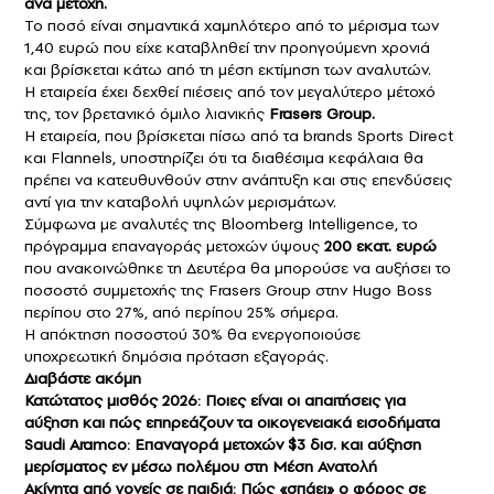
ανά μετοχή.
Το ποσό είναι σημαντικά χαμηλότερο από το μέρισμα των
1,40 ευρώ που είχε καταβληθεί την προηγούμενη χρονιά
και βρίσκεται κάτω από τη μέση εκτίμηση των αναλυτών.
Η εταιρεία έχει δεχθεί πιέσεις από τον μεγαλύτερο μέτοχό
της, τον βρετανικό όμιλο λιανικής
Frasers Group.
Η εταιρεία, που βρίσκεται πίσω από τα brands Sports Direct
και Flannels, υποστηρίζει ότι τα διαθέσιμα κεφάλαια θα
πρέπει να κατευθυνθούν στην ανάπτυξη και στις επενδύσεις
αντί για την καταβολή υψηλών μερισμάτων.
Σύμφωνα με αναλυτές της Bloomberg Intelligence, το
πρόγραμμα επαναγοράς μετοχών ύψους
200 εκατ. ευρώ
που ανακοινώθηκε τη Δευτέρα θα μπορούσε να αυξήσει το
ποσοστό συμμετοχής της Frasers Group στην Hugo Boss
περίπου στο 27%, από περίπου 25% σήμερα.
Η απόκτηση ποσοστού 30% θα ενεργοποιούσε
υποχρεωτική δημόσια πρόταση εξαγοράς.
Διαβάστε ακόμη
Κατώτατος μισθός 2026: Ποιες είναι οι απαιτήσεις για
αύξηση και πώς επηρεάζουν τα οικογενειακά εισοδήματα
Saudi Aramco: Επαναγορά μετοχών $3 δισ. και αύξηση
μερίσματος εν μέσω πολέμου στη Μέση Ανατολή
Ακίνητα από γονείς σε παιδιά: Πώς «σπάει» ο φόρος σε