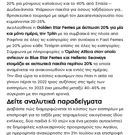
20% για μόνιμους κατοίκους και το 40% από Σητεία –
Δωδεκάνησα. Υπάρχουν πακέτα για όσους ταξιδεύουν για…
θρησκευτικό τουρισμό με αιχμή τον Δεκαπενταύγουστο που
κυμαίνονται 20-25%.
Ακολούθησε η
Golden Star Ferries με
έκπτωση
20% για μία
και μόνο ημέρα, την Τρίτη
με τα συμβατικά της πλοία από
Ραφήνα σε όλες τις κατηγορίες στη συνέχεια η Fast Ferries
με 20% μόνο κάθε Τετάρτη επίσης σε όλες τις κατηγορίες.
Σύμφωνα με πληροφορίες ο
Όμιλος Attica στον οποίο
ανήκουν οι Blue Star Ferries και Hellenic Seaways
ετοιμάζει εκ εκπτωτικά πακέτα περίπου 20%
τα οποία
αναμένεται να ανακοινωθούν και εντός της ημέρας.
Την ίδια ώρα το κόστος καυσίμων που ήταν η αιτία να
γίνουν πέρσι το 2022 τρεις αυξήσεις στις τιμές των
εισιτηρίων, το 2023 έχει μειωθεί μεταξύ 40-45% σε
σύγκριση με την περσινή χρονιά.
Δείτε αναλυτικά παραδείγματα
Διαβάστε πώς διαμορφώνεται το κόστος των εισιτηρίων με
επιστροφή για το ταξίδι μιας τετραμελούς οικογένειας (δύο
ενήλικες, δύο παιδιά 5-10 ετών και ένα μεσαίο αυτοκίνητο)
σε δημοφιλείς καλοκαιρινούς προορισμούς του Αιγαίου,
με ημερομηνία αναχώρησης την 21η Ιουλίου και επιστροφή