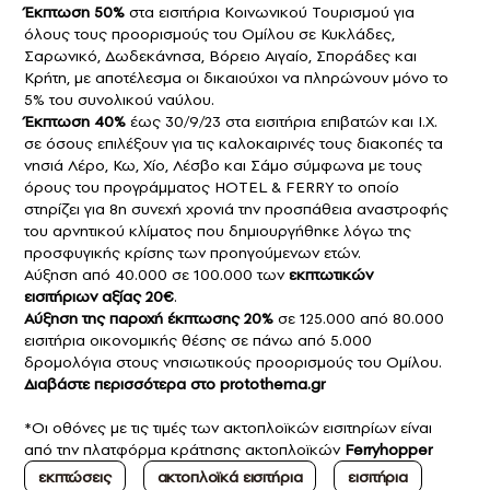
Έκπτωση 50%
στα εισιτήρια Κοινωνικού Τουρισμού για
όλους τους προορισμούς του Ομίλου σε Κυκλάδες,
Σαρωνικό, Δωδεκάνησα, Βόρειο Αιγαίο, Σποράδες και
Κρήτη, με αποτέλεσμα οι δικαιούχοι να πληρώνουν μόνο το
5% του συνολικού ναύλου.
Έκπτωση 40%
έως 30/9/23 στα εισιτήρια επιβατών και Ι.Χ.
σε όσους επιλέξουν για τις καλοκαιρινές τους διακοπές τα
νησιά Λέρο, Κω, Χίο, Λέσβο και Σάμο σύμφωνα με τους
όρους του προγράμματος HOTEL & FERRY το οποίο
στηρίζει για 8η συνεχή χρονιά την προσπάθεια αναστροφής
του αρνητικού κλίματος που δημιουργήθηκε λόγω της
προσφυγικής κρίσης των προηγούμενων ετών.
Αύξηση από 40.000 σε 100.000 των
εκπτωτικών
εισιτήριων αξίας 20€
.
Αύξηση της παροχή έκπτωσης 20%
σε 125.000 από 80.000
εισιτήρια οικονομικής θέσης σε πάνω από 5.000
δρομολόγια στους νησιωτικούς προορισμούς του Ομίλου.
Διαβάστε περισσότερα στο
p
rotothema.gr
*Οι οθόνες με τις τιμές των ακτοπλοϊκών εισιτηρίων είναι
από την πλατφόρμα κράτησης ακτοπλοϊκών
Ferryhopper
εκπτώσεις
ακτοπλοϊκά εισιτήρια
εισιτήρια