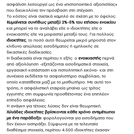
ασφάλιση λειτουργεί ως ένα «πιστοποιητικό αξιοπιστίας»
που διευκολύνει την πρόσβαση στη στέγαση.
Το κόστος είναι σχετικά χαμηλό σε σχέση με το όφελος.
Κυμαίνεται συνήθως μεταξύ 2%-5% του ετήσιου ενοικίου
και μπορεί να το αναλάβει είτε ο ιδιοκτήτης είτε ο
ενοικιαστής είτε να μοιραστεί μεταξύ τους. Για πολλούς
ιδιοκτήτες
, το ποσό αυτό θεωρείται μικρό μπροστά στον
κίνδυνο απώλειας εισοδήματος ή εμπλοκής σε
δικαστικές διαδικασίες.
Η διαδικασία είναι περίπου η εξής: ο
ενοικιαστής
περνά
από αξιολόγηση -εξετάζονται εισοδηματικά στοιχεία,
εργασιακή κατάσταση και πιστοληπτική εικόνα- και στη
συνέχεια εκδίδεται το ασφαλιστήριο συμβόλαιο, το
οποίο κατατίθεται μαζί με το μισθωτήριο. Με αυτό τον
τρόπο, η ασφαλιστική εταιρεία μπαίνει ως τρίτος
εγγυητής στη συμφωνία προσθέτοντας ένα επιπλέον
επίπεδο ασφάλειας.
Η ανάγκη για τέτοιες λύσεις δεν είναι θεωρητική.
Χιλιάδες ιδιοκτήτες βρίσκονται κάθε χρόνο αντιμέτωποι
με ένα παράδοξο:
φορολογούνται για εισοδήματα που
δεν έχουν εισπράξει. Σύμφωνα με τα τελευταία
διαθέσιμα στοιχεία, περίπου 4.500 ιδιοκτήτες έχασαν