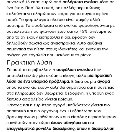
συνολικά 15 εκατ. ευρώ από
απλήρωτα ενοίκια
μέσα σε
ένα έτος. Παρ’ όλα αυτά, σε πολλές περιπτώσεις
καλούνται να πληρώσουν φόρο για τα συγκεκριμένα
ποσά. Το φορολογικό πλαίσιο είναι σαφές αλλά
αυστηρό. Τα εισοδήματα από ενοίκια φορολογούνται με
συντελεστές που φτάνουν έως και το 45%, ανεξάρτητα
από το αν έχουν εισπραχθεί ή όχι, εφόσον δεν
δηλωθούν σωστά ως ανείσπρακτα. Αυτό αυξάνει
σημαντικά την πίεση στους ιδιοκτήτες και ενισχύει την
ανάγκη για εργαλεία που μειώνουν το ρίσκο.
Πρακτική λύση
Σε αυτό το περιβάλλον, η
ασφάλιση ενοικίου
δεν
αποτελεί απλώς μία ακόμη επιλογή, αλλά μ
ια πρακτική
λύση σε ένα υπαρκτό πρόβλημα.
Ειδικά σε μια
αγορά
όπου τα ενοίκια έχουν αυξηθεί σημαντικά και η συνέπεια
στις πληρωμές δεν θεωρείται δεδομένη, η ύπαρξη ενός
διχτυού ασφαλείας γίνεται κρίσιμη.
Πάντως και η ευρύτερη αγορά μισθώσεων γίνεται πιο
απαιτητική και πιο οργανωμένη. Η εξάπλωση των
βραχυχρόνιων μισθώσεων και η είσοδος περισσότερων
επενδυτών στον χώρο
έχουν οδηγήσει σε πιο
επαγγελματικά μοντέλα διαχείρισης, όπου η διασφάλιση