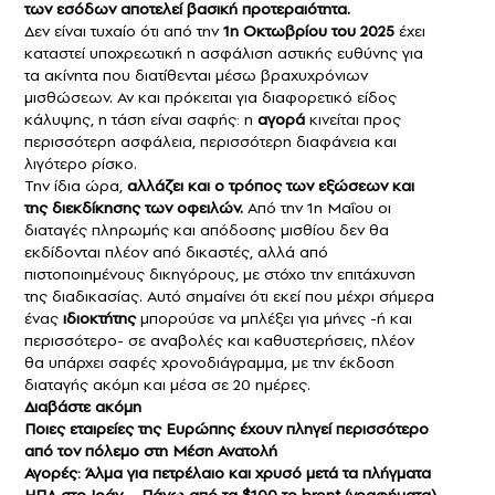
των εσόδων αποτελεί βασική προτεραιότητα.
Δεν είναι τυχαίο ότι από την
1η Οκτωβρίου του 2025
έχει
καταστεί υποχρεωτική η ασφάλιση αστικής ευθύνης για
τα ακίνητα που διατίθενται μέσω βραχυχρόνιων
μισθώσεων. Αν και πρόκειται για διαφορετικό είδος
κάλυψης, η τάση είναι σαφής: η
αγορά
κινείται προς
περισσότερη ασφάλεια, περισσότερη διαφάνεια και
λιγότερο ρίσκο.
Την ίδια ώρα,
αλλάζει και ο τρόπος των εξώσεων και
της διεκδίκησης των οφειλών.
Από την 1η Μαΐου οι
διαταγές πληρωμής και απόδοσης μισθίου δεν θα
εκδίδονται πλέον από δικαστές, αλλά από
πιστοποιημένους δικηγόρους, με στόχο την επιτάχυνση
της διαδικασίας. Αυτό σημαίνει ότι εκεί που μέχρι σήμερα
ένας
ιδιοκτήτης
μπορούσε να μπλέξει για μήνες -ή και
περισσότερο- σε αναβολές και καθυστερήσεις, πλέον
θα υπάρχει σαφές χρονοδιάγραμμα, με την έκδοση
διαταγής ακόμη και μέσα σε 20 ημέρες.
Διαβάστε ακόμη
Ποιες εταιρείες της Ευρώπης έχουν πληγεί περισσότερο
από τον πόλεμο στη Μέση Ανατολή
Αγορές: Άλμα για πετρέλαιο και χρυσό μετά τα πλήγματα