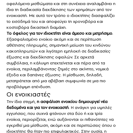
οφειλόμενα μισθώματα και στη συνέχεια αναλαμβάνει η
ίδια τη διαδικασία διεκδίκησης των χρημάτων από τον
ενοικιαστή. Με αυτό τον τρόπο ο ιδιοκτήτης διασφαλίζει
το εισόδημά του και αποφεύγει τη χρονοβόρα και
κοστοβόρα δικαστική διαμάχη.
Το όφελος για τον ιδιοκτήτη είναι άμεσο και μετρήσιμο
.
Εξασφαλισμένο ενοίκιο ακόμη και σε περίπτωση
αθέτησης πληρωμής, σημαντική μείωση του κινδύνου
κακοπληρωτών και λιγότερη εμπλοκή σε διαδικασίες
έξωσης και διεκδίκησης οφειλών. Σε αρκετά
συμβόλαια, η κάλυψη επεκτείνεται και πέρα από τα
ενοίκια, περιλαμβάνοντας ζημιές στο ακίνητο, νομικά
έξοδα και δαπάνες έξωσης. Η μίσθωση, δηλαδή,
μετατρέπεται από μια αβέβαιη συμφωνία σε μια πιο
προβλέψιμη επένδυση.
Οι ενοικιαστές
Την ίδια στιγμή,
η
ασφάλιση ενοικίου
δημιουργεί νέα
δεδομένα και για τον ενοικιαστή
. Η ανάγκη για υψηλές
εγγυήσεις, που συχνά φτάνουν στα δύο ή και τρία
ενοίκια, περιορίζεται, ενώ αυξάνονται οι πιθανότητες να
εγκριθεί μια μίσθωση, ακόμη και σε περιπτώσεις όπου ο
ιδιοκτήτης θα ήταν πιο επιφυλακτικός. Στην ουσία, η