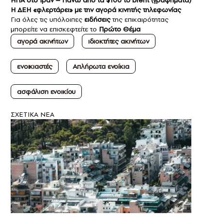
ΗΠΑ στο Ιράν – Πάνω από τα $100 το brent (γραφήματα)
Η ΔΕΗ «φλερτάρει» με την αγορά κινητής τηλεφωνίας
Για όλες τις υπόλοιπες
ειδήσεις
της επικαιρότητας
μπορείτε να επισκεφτείτε το
Πρώτο Θέμα
αγορά ακινήτων
ιδιοκτήτες ακινήτων
ενοικιαστές
Απλήρωτα ενοίκια
ασφάλιση ενοικίου
ΣXETIKA NEA