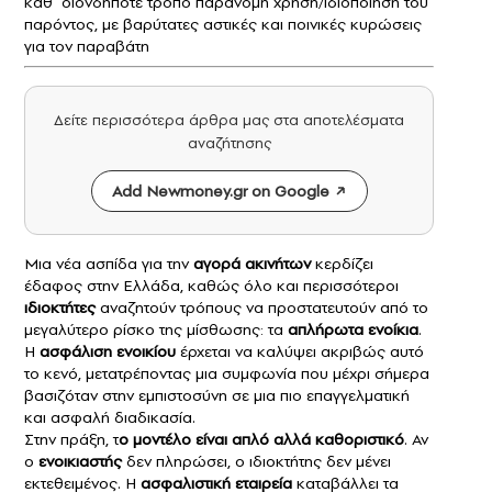
καθ΄οιονδήποτε τρόπο παράνομη χρήση/ιδιοποίηση του
παρόντος, με βαρύτατες αστικές και ποινικές κυρώσεις
για τον παραβάτη
Δείτε περισσότερα άρθρα μας στα αποτελέσματα
αναζήτησης
Add Newmoney.gr on Google
Μια νέα ασπίδα για την
αγορά ακινήτων
κερδίζει
έδαφος στην Ελλάδα, καθώς όλο και περισσότεροι
ιδιοκτήτες
αναζητούν τρόπους να προστατευτούν από το
μεγαλύτερο ρίσκο της μίσθωσης: τα
απλήρωτα ενοίκια
.
Η
ασφάλιση ενοικίου
έρχεται να καλύψει ακριβώς αυτό
το κενό, μετατρέποντας μια συμφωνία που μέχρι σήμερα
βασιζόταν στην εμπιστοσύνη σε μια πιο επαγγελματική
και ασφαλή διαδικασία.
Στην πράξη, τ
ο μοντέλο είναι απλό αλλά καθοριστικό
. Αν
ο
ενοικιαστής
δεν πληρώσει, ο ιδιοκτήτης δεν μένει
εκτεθειμένος. Η
ασφαλιστική εταιρεία
καταβάλλει τα