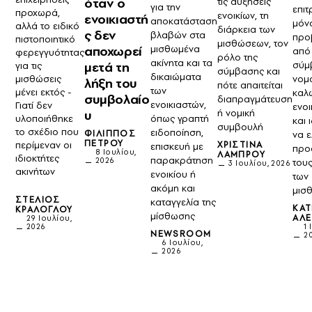
όταν ο
τις αυξήσεις
για την
επιτ
προχωρά,
ενοικίων, τη
ενοικιαστή
αποκατάσταση
μόν
αλλά το ειδικό
διάρκεια των
ς δεν
βλαβών στα
προ
πιστοποιητικό
μισθώσεων, τον
μισθωμένα
αποχωρεί
από
φερεγγυότητας
ρόλο της
ακίνητα και τα
σύμ
μετά τη
για τις
σύμβασης και
δικαιώματα
νομ
μισθώσεις
λήξη του
πότε απαιτείται
των
μένει εκτός -
καλ
συμβολαίο
διαπραγμάτευση
ενοικιαστών,
Γιατί δεν
ενοι
ή νομική
υ
όπως γραπτή
υλοποιήθηκε
και 
συμβουλή
το σχέδιο που
ειδοποίηση,
ΦΊΛΙΠΠΟΣ
να 
ΠΈΤΡΟΥ
ΧΡΙΣΤΊΝΑ
περίμεναν οι
επισκευή με
προ
8 Ιουλίου,
ΛΆΜΠΡΟΥ
ιδιοκτήτες
παρακράτηση
2026
του
3 Ιουλίου, 2026
ακινήτων
ενοικίου ή
των
ακόμη και
μισ
ΣΤΈΛΙΟΣ
καταγγελία της
ΚΑΤ
ΚΡΆΛΟΓΛΟΥ
μίσθωσης
ΑΛΕ
29 Ιουλίου,
1 
2026
NEWSROOM
2
6 Ιουλίου,
2026