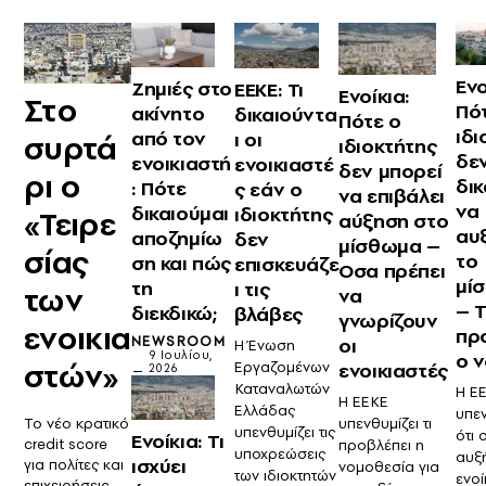
Ενο
Ζημιές στο
ΕΕΚΕ: Τι
Ενοίκια:
Στο
Πό
ακίνητο
δικαιούντα
Πότε ο
ιδι
από τον
ι οι
συρτά
ιδιοκτήτης
δε
ενοικιαστή
ενοικιαστέ
δεν μπορεί
ρι ο
δικ
: Πότε
ς εάν ο
να επιβάλει
να
δικαιούμαι
ιδιοκτήτης
«Τειρε
αύξηση στο
αυ
αποζημίω
δεν
μίσθωμα –
σίας
το
ση και πώς
επισκευάζε
Οσα πρέπει
μί
τη
ι τις
των
να
– Τ
διεκδικώ;
βλάβες
γνωρίζουν
ενοικια
πρ
οι
NEWSROOM
Η Ένωση
ο 
9 Ιουλίου,
στών»
Εργαζομένων
ενοικιαστές
2026
Καταναλωτών
Η Ε
Η ΕΕΚΕ
Ελλάδας
υπεν
υπενθυμίζει τι
Το νέο κρατικό
υπενθυμίζει τις
ότι ο
Ενοίκια: Τι
credit score
προβλέπει η
υποχρεώσεις
αυξ
ισχύει
για πολίτες και
νομοθεσία για
των ιδιοκτητών
ενοί
επιχειρήσεις