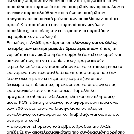
ελεγκτές μπορούσαν να εντοπίζουν σε πραγματικό χρόνο
οποιαδήποτε παρατυπία και να παρεμβαίνουν άμεσα. Αυτή η
συνεχής παρακολούθηση και η άμεση παρέμβαση
οδήγησαν σε σημαντική μείωση των αποκλίσεων: από τα
αρχικά 9 καταστήματα που παρουσίασαν μεγάλες
αποκλίσεις, στο τέλος της επιχείρησης οι παραβάτες
περιορίστηκαν σε μόλις 6.
Επιπλέον, η
ΑΑΔΕ
προχώρησε σε
ελέγχους και σε άλλες
πλευρές των επιχειρηματικών δραστηριοτήτων
, όπως τη
νομιμότητα των μισθωτηρίων συμβολαίων εξοπλισμού και
μηχανημάτων, για να εντοπίσει τους πραγματικούς
εκμεταλλευτές των καταστημάτων και να καταπολεμήσει το
φαινόμενο των «αχυρανθρώπων», όπου άτομα που δεν
έχουν σχέση με τις επιχειρήσεις εμφανίζονται ως
διαχειριστές ή ιδιοκτήτες προκειμένου να αποφύγουν τις
φορολογικές τους υποχρεώσεις. Παράλληλα,
πραγματοποιήθηκαν ενδελεχείς έλεγχοι στις πληρωμές
μέσω POS, ειδικά για εκείνες που αφορούσαν ποσά άνω
των 500 ευρώ, ώστε να διασφαλιστεί ότι όλες οι
συναλλαγές καταγράφονται και διαβιβάζονται σωστά στο
σύστημα e-send.
Η επιχείρηση «Πυρετός το Σαββατόβραδο» της ΑΑΔΕ
απέδειξε την αποτελεσματικότητα της συνδυασμένης χρήσης