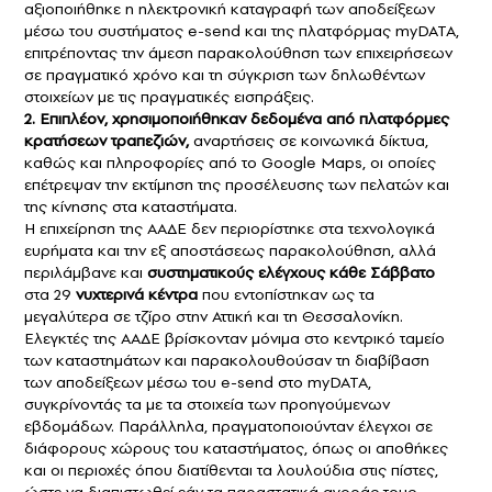
αξιοποιήθηκε η ηλεκτρονική καταγραφή των αποδείξεων
μέσω του συστήματος e-send και της πλατφόρμας myDATA,
επιτρέποντας την άμεση παρακολούθηση των επιχειρήσεων
σε πραγματικό χρόνο και τη σύγκριση των δηλωθέντων
στοιχείων με τις πραγματικές εισπράξεις.
2. Επιπλέον, χρησιμοποιήθηκαν δεδομένα από πλατφόρμες
κρατήσεων τραπεζιών,
αναρτήσεις σε κοινωνικά δίκτυα,
καθώς και πληροφορίες από το Google Maps, οι οποίες
επέτρεψαν την εκτίμηση της προσέλευσης των πελατών και
της κίνησης στα καταστήματα.
Η επιχείρηση της ΑΑΔΕ δεν περιορίστηκε στα τεχνολογικά
ευρήματα και την εξ αποστάσεως παρακολούθηση, αλλά
περιλάμβανε και
συστηματικούς ελέγχους κάθε Σάββατο
στα 29
νυχτερινά κέντρα
που εντοπίστηκαν ως τα
μεγαλύτερα σε τζίρο στην Αττική και τη Θεσσαλονίκη.
Ελεγκτές της ΑΑΔΕ βρίσκονταν μόνιμα στο κεντρικό ταμείο
των καταστημάτων και παρακολουθούσαν τη διαβίβαση
των αποδείξεων μέσω του e-send στο myDATA,
συγκρίνοντάς τα με τα στοιχεία των προηγούμενων
εβδομάδων. Παράλληλα, πραγματοποιούνταν έλεγχοι σε
διάφορους χώρους του καταστήματος, όπως οι αποθήκες
και οι περιοχές όπου διατίθενται τα λουλούδια στις πίστες,
ώστε να διαπιστωθεί εάν τα παραστατικά αγοράς τους