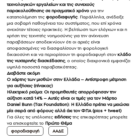
τεχνολογικών εργαλείων και της συνεχούς
παρακολούθησης σε πραγματικό χρόνο
για την
καταπολέμηση της
φοροδιαφυγής
. Παράλληλα, ανέδειξε
μια σοβαρή παθογένεια του συστήματος, που επί χρόνια
ανεχόταν τέτοιες πρακτικές. Η βελτίωση των ελέγχων και η
χρήση της τεχνητής νοημοσύνης για την ανίχνευση
παραβάσεων αποδεικνύουν ότι οι αρχές είναι
αποφασισμένες να διασφαλίσουν τη φορολογική
δικαιοσύνη και να περιορίσουν τη φοροδιαφυγή στον
κλάδο
της νυχτερινής διασκέδασης
, ο οποίος διαχρονικά εμφανίζει
υψηλά ποσοστά παραβατικότητας.
Διαβάστε ακόμη
Ο χάρτης των μισθών στην Ελλάδα – Αντίστροφη μέτρηση
για αυξήσεις (πίνακας)
Ηλεκτρικό ρεύμα: Οι προμηθευτές απορρόφησαν την
αύξηση κατά 14% – Αυτές είναι οι τιμές για τον Μάρτιο
Daniel Bunn (Tax Foundation): Η Ελλάδα πρέπει να μειώσει
μία σειρά από φόρους αλλά όχι τον ΦΠΑ (pics + tweet)
Για όλες τις υπόλοιπες
ειδήσεις
της επικαιρότητας μπορείτε
να επισκεφτείτε το
Πρώτο Θέμα
φοροδιαφυγή
ΑΑΔΕ