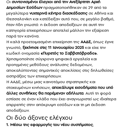
Οι
συντονισμένοι έλεγχοι από την Ανεξάρτητη Αρχή
Δημοσίων Εσόδων
πραγματοποιήθηκαν σε 29 από τα
μεγαλύτερα
νυχτερινά κέντρα διασκέδασης
σε Αθήνα και
Θεσσαλονίκη και κατέδειξαν αυτό που, σε μεγάλο βαθμό,
ήταν ήδη γνωστό: η έκδοση αποδείξεων σε αυτή την
κατηγορία επιχειρήσεων αποτελεί μάλλον την εξαίρεση
παρά τον κανόνα.
Η καλά προετοιμασμένη επιχείρηση της
ΑΑΔΕ,
όπως έγινε
γνωστό,
ξεκίνησε στις 11 Ιανουαρίου 2025
και είχε την
κωδική ονομασία
«Πυρετός το Σαββατόβραδο».
Χρησιμοποίησε σύγχρονα ψηφιακά εργαλεία και
προηγμένες μεθόδους ανάλυσης δεδομένων,
αποκαλύπτοντας σημαντικές αποκλίσεις στις δηλωθείσες
εισπράξεις των επιχειρήσεων.
Η ΑΑΔΕ, μέσω μιας καινοτόμου στρατηγικής και
στοχευμένων κινήσεων,
αποκάλυψε εισοδήματα που υπό
άλλες συνθήκες θα παρέμεναν αδήλωτα
. Αυτή τη φορά
εστίασε σε έναν κλάδο που έχει αναγνωριστεί ως ιδιαίτερα
επιρρεπής στην απόκρυψη εσόδων και τη μη έκδοση
αποδείξεων.
Οι δύο άξονες ελέγχου
1. Μέσω της εφαρμογής του νέου συστήματος
,